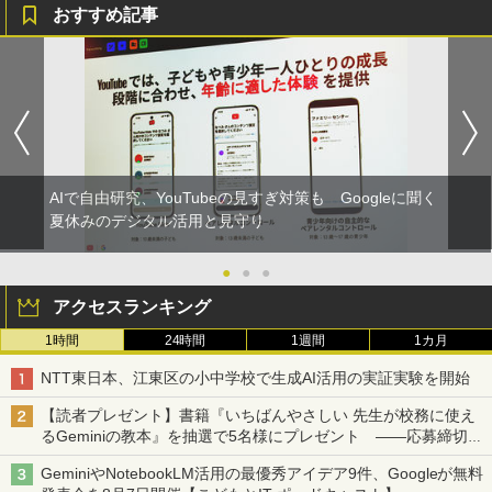
おすすめ記事
AIで自由研究、YouTubeの見すぎ対策も Googleに聞く
夏休みのデジタル活用と見守り
●
●
●
アクセスランキング
1時間
24時間
1週間
1カ月
NTT東日本、江東区の小中学校で生成AI活用の実証実験を開始
【読者プレゼント】書籍『いちばんやさしい 先生が校務に使え
るGeminiの教本』を抽選で5名様にプレゼント ――応募締切は
2026年8月12日（水）まで
GeminiやNotebookLM活用の最優秀アイデア9件、Googleが無料