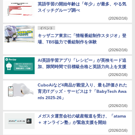
英語学習の開始年齢は「年少」が最多、やる気
スイッチグループ調べ
(2026/2/16)
イベント
キッザニア東京に「情報番組制作スタジオ」登
場、TBS協力で番組制作を体験
(2026/2/16)
AI英語学習アプリ「レシピー」が英検モード追
加、隙間時間で目標級合格と英語力向上を支援
(2026/2/16)
CuboAiなど4商品が殿堂入り、最も評価された
育児ITグッズ・サービスは？「BabyTech Awa
rds 2025-26」
(2026/2/16)
メガスタ運営会社の破産報道を受け、「atama
＋ オンライン塾」が緊急支援を開始
(2026/2/16)