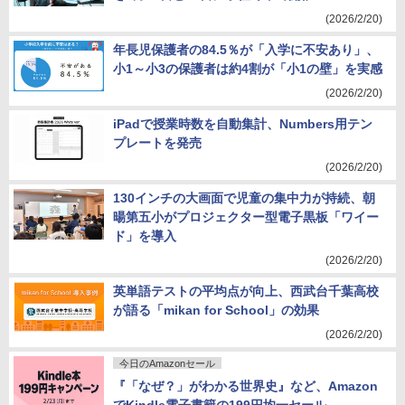
(2026/2/20)
年長児保護者の84.5％が「入学に不安あり」、
小1～小3の保護者は約4割が「小1の壁」を実感
(2026/2/20)
iPadで授業時数を自動集計、Numbers用テン
プレートを発売
(2026/2/20)
130インチの大画面で児童の集中力が持続、朝
暘第五小がプロジェクター型電子黒板「ワイー
ド」を導入
(2026/2/20)
英単語テストの平均点が向上、西武台千葉高校
が語る「mikan for School」の効果
(2026/2/20)
今日のAmazonセール
『「なぜ？」がわかる世界史』など、Amazon