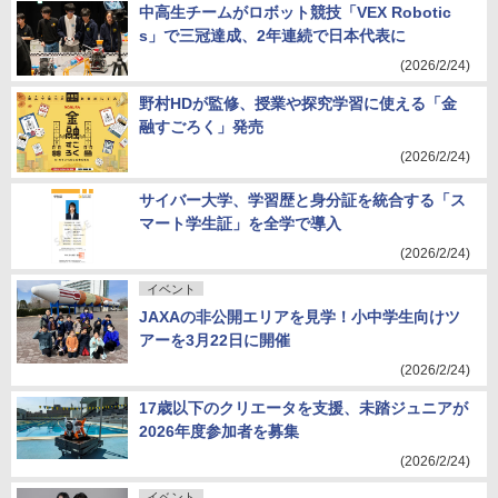
中高生チームがロボット競技「VEX Robotic
s」で三冠達成、2年連続で日本代表に
(2026/2/24)
野村HDが監修、授業や探究学習に使える「金
融すごろく」発売
(2026/2/24)
サイバー大学、学習歴と身分証を統合する「ス
マート学生証」を全学で導入
(2026/2/24)
イベント
JAXAの非公開エリアを見学！小中学生向けツ
アーを3月22日に開催
(2026/2/24)
17歳以下のクリエータを支援、未踏ジュニアが
2026年度参加者を募集
(2026/2/24)
イベント