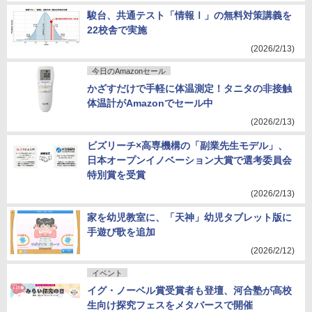
駿台、共通テスト「情報Ⅰ」の無料対策講義を
22校舎で実施
(2026/2/13)
今日のAmazonセール
かざすだけで手軽に体温測定！タニタの非接触
体温計がAmazonでセール中
(2026/2/13)
ビズリーチ×高専機構の「副業先生モデル」、
日本オープンイノベーション大賞で選考委員会
特別賞を受賞
(2026/2/13)
家を幼児教室に、「天神」幼児タブレット版に
手遊び歌を追加
(2026/2/12)
イベント
イグ・ノーベル賞受賞者も登壇、河合塾が高校
生向け探究フェスをメタバースで開催