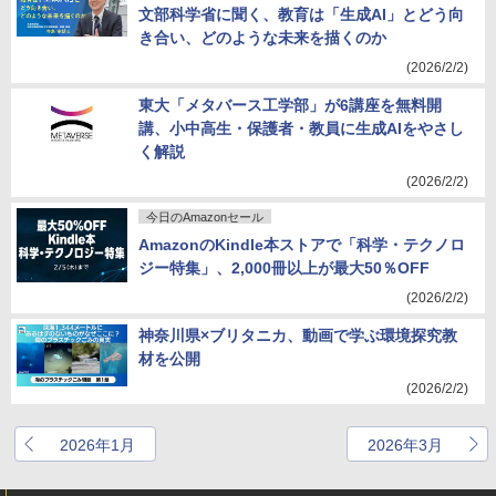
文部科学省に聞く、教育は「生成AI」とどう向
き合い、どのような未来を描くのか
(2026/2/2)
東大「メタバース工学部」が6講座を無料開
講、小中高生・保護者・教員に生成AIをやさし
く解説
(2026/2/2)
今日のAmazonセール
AmazonのKindle本ストアで「科学・テクノロ
ジー特集」、2,000冊以上が最大50％OFF
(2026/2/2)
神奈川県×ブリタニカ、動画で学ぶ環境探究教
材を公開
(2026/2/2)
2026年1月
2026年3月