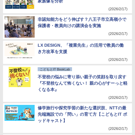
家族像を分析
(2026/2/17)
非認知能力をどう伸ばす？八王子市立高嶺小で
保護者・教員向けの講演会を実施
(2026/2/17)
LX DESIGN、「複業先生」の活用で教員の働
き方改革を支援
(2026/2/17)
こどもとIT BookLab
不登校の悩みに寄り添い親子の笑顔を取り戻す
『不登校なんて怖くない！ 親の心がすーっと軽
くなる本』
(2026/2/17)
修学旅行や探究学習の新たな選択肢、NTTの最
先端施設での「問い」の育て方【こどもとIT ポ
ッドキャスト】
(2026/2/17)