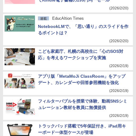
でKindle電子書籍の199円均一セール
(2026/2/20)
EducAItion Times
連載
NotebookLMで、「思い通り」のスライドを作
るポイントは？
(2026/2/20)
こども家庭庁、札幌の高校生に「心のSOS対
応」を考えるワークショップを実施
(2026/2/19)
アプリ版「MetaMoJi ClassRoom」をアップ
デート、カレンダーや回答参照機能を強化
(2026/2/19)
フィルターバブルを授業で体験、動画SNSシミ
ュレーション教材を教員に無償提供
(2026/2/19)
トラックパッド搭載で5年保証付き、iPad用キ
ーボード一体型ケースが登場