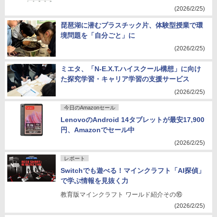
(2026/2/25)
琵琶湖に潜むプラスチック片、体験型授業で環
境問題を「自分ごと」に
(2026/2/25)
ミエタ、「N-E.X.T.ハイスクール構想」に向け
た探究学習・キャリア学習の支援サービス
(2026/2/25)
今日のAmazonセール
LenovoのAndroid 14タブレットが最安17,900
円、Amazonでセール中
(2026/2/25)
レポート
Switchでも遊べる！マインクラフト「AI探偵」
で学ぶ情報を見抜く力
教育版マインクラフト ワールド紹介その⑯
(2026/2/25)