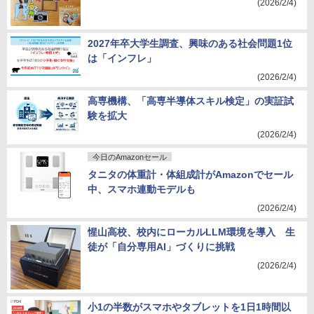
(2026/2/4)
2027年卒大学生調査、興味のある社会問題1位
は「インフレ」
(2026/2/4)
高専機構、「高専半導体スキル検定」の実証試
験を拡大
(2026/2/4)
今日のAmazonセール
タニタの体重計・体組成計がAmazonでセール
中、スマホ連動モデルも
(2026/2/4)
惺山高校、校内にローカルLLM環境を導入 生
徒が「自分専用AI」づくりに挑戦
(2026/2/4)
小1の半数がスマホやタブレットを1日1時間以