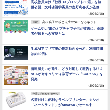
高校教員向け「校務DXプロンプト30選」を無
償公開、文科省視学委員の鹿野利春氏が監修
(2026/2/18)
高橋暁子の親と先生の気になるネット
連載
ゲームやLINEのオプチャで子供が被害に、保護
者が知るべき実態とは
(2026/2/18)
生成AIアプリ市場の最新動向を分析、利用時間
は約40倍に
(2026/2/18)
情報漏えいが発生、どう対応して報告する!? J
NSAがセキュリティ教育ゲーム「CoRepo」を
発売
(2026/2/18)
今日のAmazonセール
名前付けに便利なラベルプリンター、カシオ
「ネームランド」がAmazonでセール中