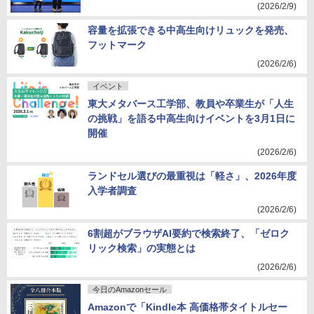
(2026/2/9)
容量を拡張できる中高生向けリュックを発売、
フットマーク
(2026/2/6)
イベント
東大メタバース工学部、教員や卒業生が「人生
の挑戦」を語る中高生向けイベントを3月1日に
開催
(2026/2/6)
ランドセル選びの最重視は「軽さ」、2026年度
入学者調査
(2026/2/6)
6割超がブラウザAI要約で検索終了、「ゼロク
リック検索」の実態とは
(2026/2/6)
今日のAmazonセール
Amazonで「Kindle本 高価格帯タイトルセー