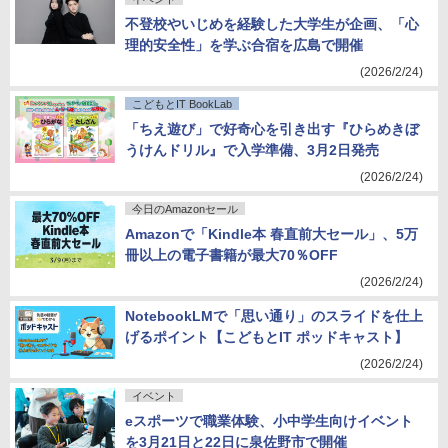
不登校やいじめを経験した大学生が企画、「心
理的安全性」を学ぶ合宿を広島で開催
(2026/2/24)
こどもとIT BookLab
「ちえ遊び」で好奇心を引き出す『ひらめきぼ
うけんドリル』で入学準備、3月2日発売
(2026/2/24)
今日のAmazonセール
Amazonで「Kindle本 春直前大セール」、5万
冊以上の電子書籍が最大70％OFF
(2026/2/24)
NotebookLMで「思い通り」のスライドを仕上
げるポイント【こどもとIT ポッドキャスト】
(2026/2/24)
イベント
eスポーツで職業体験、小中学生向けイベント
を3月21日と22日に泉佐野市で開催