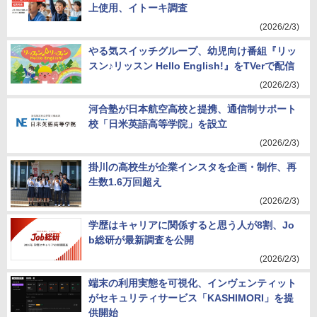
上使用、イトーキ調査
(2026/2/3)
やる気スイッチグループ、幼児向け番組『リッ
スン♪リッスン Hello English!』をTVerで配信
(2026/2/3)
河合塾が日本航空高校と提携、通信制サポート
校「日米英語高等学院」を設立
(2026/2/3)
掛川の高校生が企業インスタを企画・制作、再
生数1.6万回超え
(2026/2/3)
学歴はキャリアに関係すると思う人が8割、Jo
b総研が最新調査を公開
(2026/2/3)
端末の利用実態を可視化、インヴェンティット
がセキュリティサービス「KASHIMORI」を提
供開始