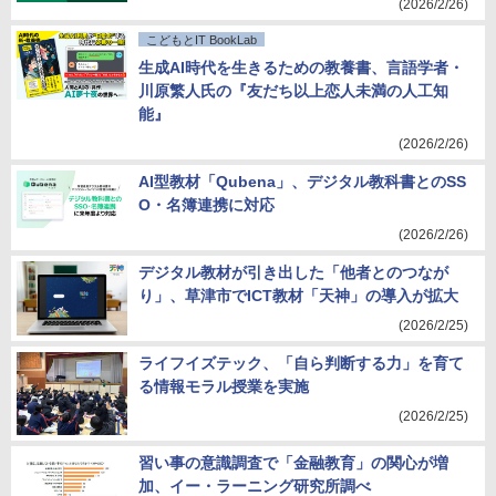
(2026/2/26)
こどもとIT BookLab
生成AI時代を生きるための教養書、言語学者・
川原繁人氏の『友だち以上恋人未満の人工知
能』
(2026/2/26)
AI型教材「Qubena」、デジタル教科書とのSS
O・名簿連携に対応
(2026/2/26)
デジタル教材が引き出した「他者とのつなが
り」、草津市でICT教材「天神」の導入が拡大
(2026/2/25)
ライフイズテック、「自ら判断する力」を育て
る情報モラル授業を実施
(2026/2/25)
習い事の意識調査で「金融教育」の関心が増
加、イー・ラーニング研究所調べ