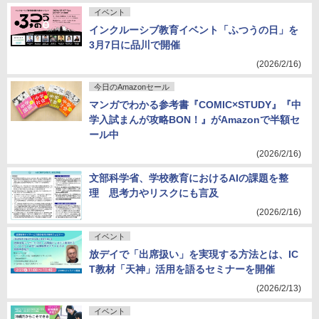
イベント
インクルーシブ教育イベント「ふつうの日」を
3月7日に品川で開催
(2026/2/16)
今日のAmazonセール
マンガでわかる参考書『COMIC×STUDY』『中
学入試まんが攻略BON！』がAmazonで半額セ
ール中
(2026/2/16)
文部科学省、学校教育におけるAIの課題を整
理 思考力やリスクにも言及
(2026/2/16)
イベント
放デイで「出席扱い」を実現する方法とは、IC
T教材「天神」活用を語るセミナーを開催
(2026/2/13)
イベント