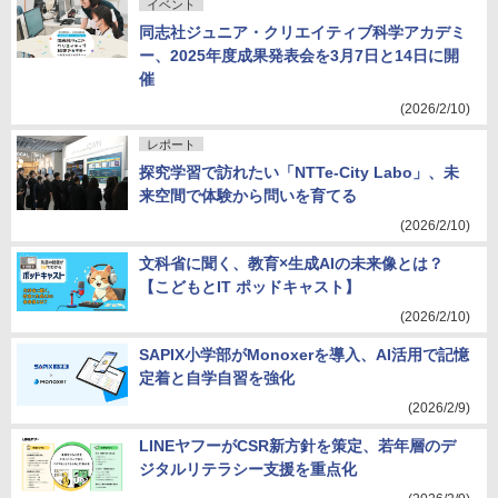
イベント
同志社ジュニア・クリエイティブ科学アカデミ
ー、2025年度成果発表会を3月7日と14日に開
催
(2026/2/10)
レポート
探究学習で訪れたい「NTTe-City Labo」、未
来空間で体験から問いを育てる
(2026/2/10)
文科省に聞く、教育×生成AIの未来像とは？
【こどもとIT ポッドキャスト】
(2026/2/10)
SAPIX小学部がMonoxerを導入、AI活用で記憶
定着と自学自習を強化
(2026/2/9)
LINEヤフーがCSR新方針を策定、若年層のデ
ジタルリテラシー支援を重点化