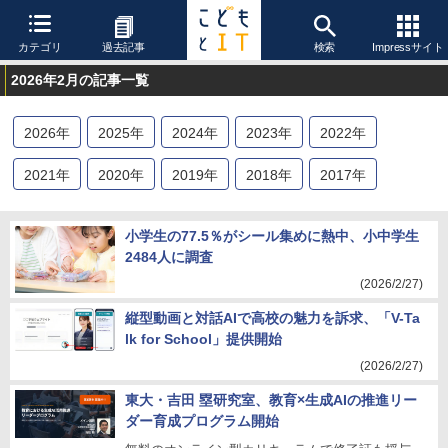
カテゴリ
過去記事
検索
Impressサイト
2026年2月の記事一覧
2026
年
2025
年
2024
年
2023
年
2022
年
2021
年
2020
年
2019
年
2018
年
2017
年
小学生の77.5％がシール集めに熱中、小中学生
2484人に調査
(2026/2/27)
縦型動画と対話AIで高校の魅力を訴求、「V-Ta
lk for School」提供開始
(2026/2/27)
東大・吉田 塁研究室、教育×生成AIの推進リー
ダー育成プログラム開始