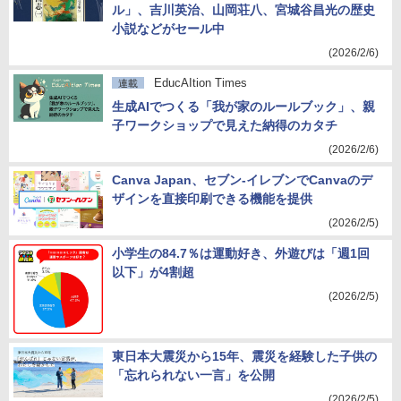
ル」、吉川英治、山岡荘八、宮城谷昌光の歴史
小説などがセール中
(2026/2/6)
EducAItion Times
連載
生成AIでつくる「我が家のルールブック」、親
子ワークショップで見えた納得のカタチ
(2026/2/6)
Canva Japan、セブン‐イレブンでCanvaのデ
ザインを直接印刷できる機能を提供
(2026/2/5)
小学生の84.7％は運動好き、外遊びは「週1回
以下」が4割超
(2026/2/5)
東日本大震災から15年、震災を経験した子供の
「忘れられない一言」を公開
(2026/2/5)