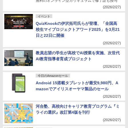
無料のオンライン型カリキュラムで修了証も授与
(2026/2/27)
イベント
QuizKnockの伊沢拓司氏らが登壇、「全国高
校生マイプロジェクトアワード2025」を3月21
日と22日に開催
(2026/2/27)
教員志望の学生が高校でAI授業を実施、次世代
AI教育指導者育成プロジェクト
(2026/2/27)
今日のAmazonセール
Android 15搭載タブレットが最安9,980円、A
mazonでアイリスオーヤマ製品のセール
(2026/2/27)
河合塾、高校向けキャリア教育プログラム『ミ
ライの選択』改訂第4版を刊行
(2026/2/27)