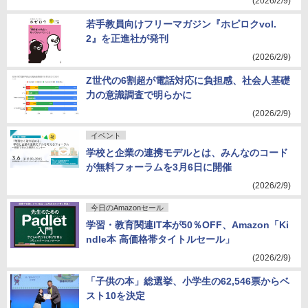
(2026/2/9)
若手教員向けフリーマガジン『ホピロクvol.
2』を正進社が発刊
(2026/2/9)
Z世代の6割超が電話対応に負担感、社会人基礎
力の意識調査で明らかに
(2026/2/9)
イベント
学校と企業の連携モデルとは、みんなのコード
が無料フォーラムを3月6日に開催
(2026/2/9)
今日のAmazonセール
学習・教育関連IT本が50％OFF、Amazon「Ki
ndle本 高価格帯タイトルセール」
(2026/2/9)
「子供の本」総選挙、小学生の62,546票からベ
スト10を決定