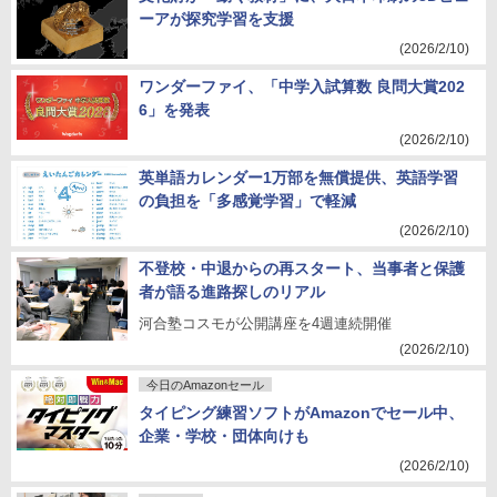
ーアが探究学習を支援
(2026/2/10)
ワンダーファイ、「中学入試算数 良問大賞202
6」を発表
(2026/2/10)
英単語カレンダー1万部を無償提供、英語学習
の負担を「多感覚学習」で軽減
(2026/2/10)
不登校・中退からの再スタート、当事者と保護
者が語る進路探しのリアル
河合塾コスモが公開講座を4週連続開催
(2026/2/10)
今日のAmazonセール
タイピング練習ソフトがAmazonでセール中、
企業・学校・団体向けも
(2026/2/10)