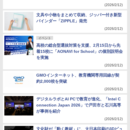
(2026/2/12)
文具や小物をまとめて収納、ジッパー付き新型
バインダー「ZIPPLE」発売
(2026/2/12)
イベント
高校の総合型選抜対策を支援、2月15日から先
着15校に「AONAVI for School」の個別説明会
を実施
(2026/2/12)
GMOインターネット、教育機関専用回線が契
約2,000校を突破
(2026/2/12)
デジタルラボとAI PCで教育が進化、「Intel C
onnection Japan 2026」で戸田市と石川高専
が事例を紹介
(2026/2/12)
文化財が「動く教材」に、大日本印刷の3Dビュ