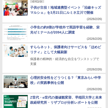
イベント
子供が主役！地域連携型イベント「沿線キッズ
マルシェ」を3月21日にルミネ立川で開催
(2026/2/26)
小学生の約8割が学校外で英語学習を経験、栄
光ゼミナールが2094人に調査
(2026/2/26)
すららネット、保護者向けサービスを「ほめビ
リティ」として大幅刷新
保護者の精神的・経済的な自立をワンストップで
支援
(2026/2/26)
心理的安全性をどうつくる？「東京みらい中学
校」の実践事例を公開
(2026/2/26)
Z世代・α世代の価値観変容、早稲田大学と未来
政経研究所・リザプロが分析レポートを公開