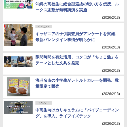
沖縄の高校生に総合型選抜の戦い方を伝授、ル
ークス志塾が無料講演を実施
(2026/2/13)
イベント
キッザニアの子供調査員がアンケートを実施、
最新バレンタイン事情が明らかに
(2026/2/13)
隙間時間を有効活用、コクヨが「ちょこ勉」を
テーマとした文具を発売
(2026/2/13)
海老名市の小学生がレトルトカレーを開発、数
量限定で販売
(2026/2/13)
イベント
中高生向けカリキュラムに「バイブコーディン
グ」を導入、ライフイズテック
(2026/2/13)