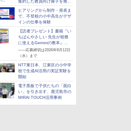
集約した教員向け冊子を無料
公開
ヒアリングから制作・発表ま
で、不登校の小中高生がデザ
インの仕事を体験
【読者プレゼント】書籍『い
ちばんやさしい 先生が校務
に使えるGeminiの教本』を
抽選で5名様にプレゼント
――応募締切は2026年8月12日
（水）まで
NTT東日本、江東区の小中学
校で生成AI活用の実証実験を
開始
電子黒板で子供たちの「面白
い」を引き出す、鹿児島市の
MIRAI TOUCH活用事例