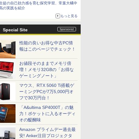
生徒の自己効力感を育む探究学習、常葉大橘中
高の実践を紹介
もっと見る
Special Site
性能の良いお得な中古PC情
報はこのページでチェック！
お値段そのままでメモリ倍
増！メモリ32GBの「お得な
ゲーミングノート」
マウス、RTX 5060 Ti搭載ゲ
ーミングPCが7万5,000円オ
フで30万円台！
「A&ultima SP4000T」の魅
力！ポケットに入るオーディ
オの醍醐味
Amazon プライムデー過去最
安! Anker注目プロジェクタ