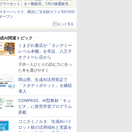
ブラーセット」を一般販売。7月の抽選販売の
当選無効分
スターバックス、横浜に“文化財カフェ”8月10日
オープン
もっと見る
成AI関連トピック
くまざわ書店が「ヨンデミー
レベル本棚」を常設、八王子
オクトーレ店から
子供一人ひとりの読む力に合っ
た本を選びやすく
岡山県、生成AI活用実証で
「スタディポケット」を継続
導入
COMPASS、AI型教材「キュ
ビナ」に探究学習プログラム
搭載
コニカミノルタ、生成AIパイ
ロット校の活用傾向と実践を