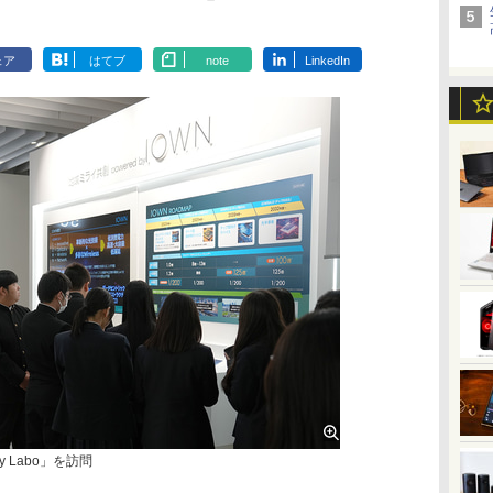
ェア
はてブ
note
LinkedIn
y Labo」を訪問