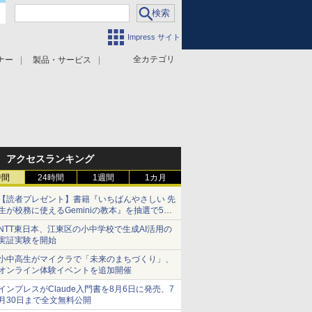
Impress サイト
全カテゴリ
ナー
製品・サービス
アクセスランキング
時間
24時間
1週間
1カ月
【読者プレゼント】書籍『いちばんやさしい 先
生が校務に使えるGeminiの教本』を抽選で5名
様にプレゼント ――応募締切は2026年8月12
NTT東日本、江東区の小中学校で生成AI活用の
日（水）まで
実証実験を開始
小中高生がマイクラで「未来のまちづくり」、
オンライン体験イベントを追加開催
インプレスがClaude入門書を8月6日に発売、7
月30日まで全文無料公開