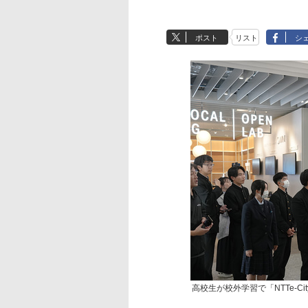
ポスト
リスト
シ
高校生が校外学習で「NTTe-Cit