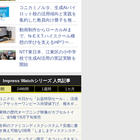
コニカミノルタ、生成AIパイ
ロット校の活用傾向と実践を
集約した教員向け冊子を無料
公開
動画制作からローカルAIま
で、N-E.X.T.ハイスクール構
想の学びを支えるHPワーク
ステーション
NTT東日本、江東区の小中学
校で生成AI活用の実証実験を
開始
Impress Watchシリーズ 人気記事
時間
24時間
1週間
1カ月
ユニクロ、今日から「お盆特別セール」。涼感
シアサッカーワンピース待望値下げ、撥水ギア
ショーツは1990円に
東映の歴代オープニング映像がカプセルトイ
に。全5種で8月下旬発売
令和のファミコンディスクシステム？安価に書
き換え可能なGB用「しましまディスクシステ
ム」
カルディ、オンライン限定「ネコバッグ＆タン