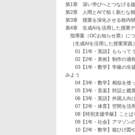
第1章 深い学びへとつなげる
第2章 人間とAIで拓く新たな
第3章 授業を深化させる校内
第4章 生成AIを活用した授業
指導案（OCお知らせ票）につ
［生成AIを活用した授業実践
01【1年・英語】もらってう
02【2年・美術】制作の過程
03【1年・数学】学級の生徒
みよう
04【3年・数学】相似を使っ
05【3年・音楽】対話と鑑賞
06【3年・英語】外国人向け
07【2年・体育】空間を活用
08【特別支援学級】ことば
09【1年・社会】アマゾンの
10【2年・数学】箱ひげ図や