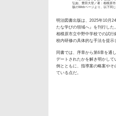
弘如、豊田大登／著：相模原市
版のWebページより、以下同
明治図書出版は、2025年10月2
たな学びの領域へ』を刊行した
相模原市立中野中学校での試行錯
校内研修の具体的な手法を提示
同書では、序章から第6章を通
デートされたかを解き明かして
例とともに、指導案の略案やそ
ている点だ。