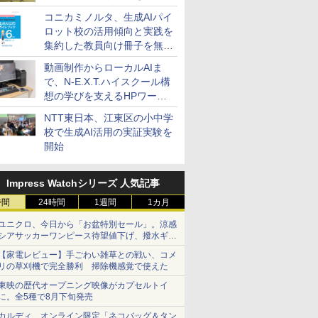
コニカミノルタ、生成AIパイ
ロット校の活用傾向と実践を
集約した教員向け冊子を無料
公開
動画制作からローカルAIま
で、N-E.X.T.ハイスクール構
想の学びを支えるHPワーク
ステーション
NTT東日本、江東区の小中学
校で生成AI活用の実証実験を
開始
Impress Watchシリーズ 人気記事
時間
24時間
1週間
1カ月
ユニクロ、今日から「お盆特別セール」。涼感
シアサッカーワンピース待望値下げ、撥水ギア
ショーツは1990円に
【家電レビュー】手ごわい雑草との戦い、コメ
リの草刈機で完全勝利 掃除機感覚で使えた
東映の歴代オープニング映像がカプセルトイ
に。全5種で8月下旬発売
カルディ、オンライン限定「ネコバッグ＆タン