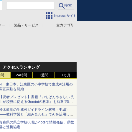
Impress サイト
全カテゴリ
ナー
製品・サービス
アクセスランキング
時間
24時間
1週間
1カ月
NTT東日本、江東区の小中学校で生成AI活用の
実証実験を開始
【読者プレゼント】書籍『いちばんやさしい 先
生が校務に使えるGeminiの教本』を抽選で5名
様にプレゼント ――応募締切は2026年8月12
鈴木教諭の生成AIガイドライン解説（中編）
日（水）まで
――教科学習と「組み合わせ」てAIを活用し、
AIを学ぶ
青森県の県立学校66校がnoteで情報発信、県教
委と連携協定