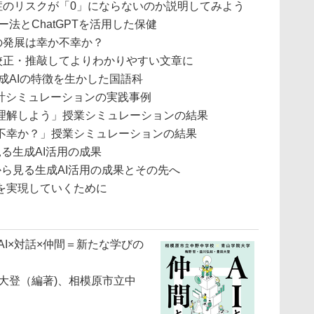
のリスクが「0」にならないのか説明してみよう
とChatGPTを活用した保健
発展は幸か不幸か？
正・推敲してよりわかりやすい文章に
AIの特徴を生かした国語科
シミュレーションの実践事例
しよう」授業シミュレーションの結果
か？」授業シミュレーションの結果
る生成AI活用の成果
ら見る生成AI活用の成果とその先へ
を実現していくために
AI×対話×仲間＝新たな学びの
大登（編著)、相模原市立中