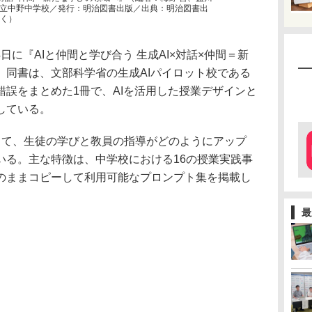
立中野中学校／発行：明治図書出版／出典：明治図書出
じく）
4日に『AIと仲間と学び合う 生成AI×対話×仲間＝新
。同書は、文部科学省の生成AIパイロット校である
誤をまとめた1冊で、AIを活用した授業デザインと
している。
して、生徒の学びと教員の指導がどのようにアップ
いる。主な特徴は、中学校における16の授業実践事
のままコピーして利用可能なプロンプト集を掲載し
最