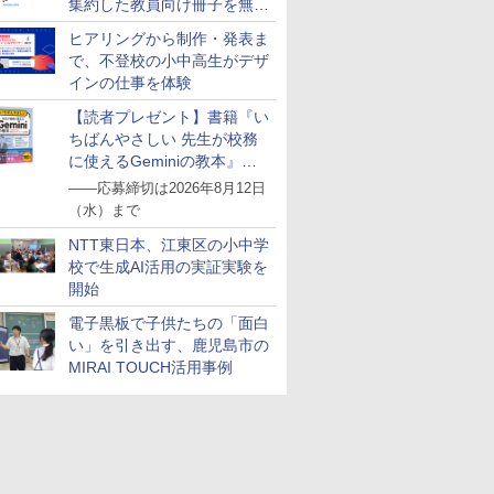
集約した教員向け冊子を無料
公開
ヒアリングから制作・発表ま
で、不登校の小中高生がデザ
インの仕事を体験
【読者プレゼント】書籍『い
ちばんやさしい 先生が校務
に使えるGeminiの教本』を
抽選で5名様にプレゼント
――応募締切は2026年8月12日
（水）まで
NTT東日本、江東区の小中学
校で生成AI活用の実証実験を
開始
電子黒板で子供たちの「面白
い」を引き出す、鹿児島市の
MIRAI TOUCH活用事例