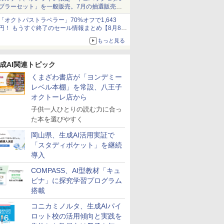
ブラーセット」を一般販売。7月の抽選販売の
当選無効分
「オクトパストラベラー」70%オフで1,643
円！ もうすぐ終了のセール情報まとめ【8月8日
更新】
もっと見る
ニンテンドーeショップでは「大神 絶景版」が
67%オフで990円
成AI関連トピック
くまざわ書店が「ヨンデミー
レベル本棚」を常設、八王子
オクトーレ店から
子供一人ひとりの読む力に合っ
た本を選びやすく
岡山県、生成AI活用実証で
「スタディポケット」を継続
導入
COMPASS、AI型教材「キュ
ビナ」に探究学習プログラム
搭載
コニカミノルタ、生成AIパイ
ロット校の活用傾向と実践を