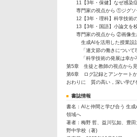
11【3年・保健】なぜ感染症
専門家の視点から ①ジグソー法
12【3年・理科】科学技術の
13【3年・国語】小論文を校
専門家の視点から ②画像生成
生成AIを活用した授業設計
「連文節の働きについて理解
「科学技術の発展は幸か不幸
第5章 生徒と教師の視点から見
第6章 ログ記録とアンケートか
おわりに 質の高い，深い学び
書誌情報
書名：AIと仲間と学び合う 生成
領域へ
著者：梅野 哲、益川弘如、豊田
野中学校（著)