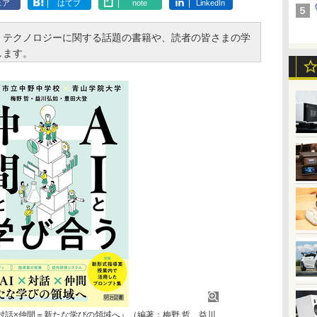
ェア
はてブ
note
LinkedIn
、テクノロジーに関する話題の書籍や、読者の皆さまの学
します。
I×対話×仲間＝新たな学びの領域へ』（編著：梅野 哲、益川