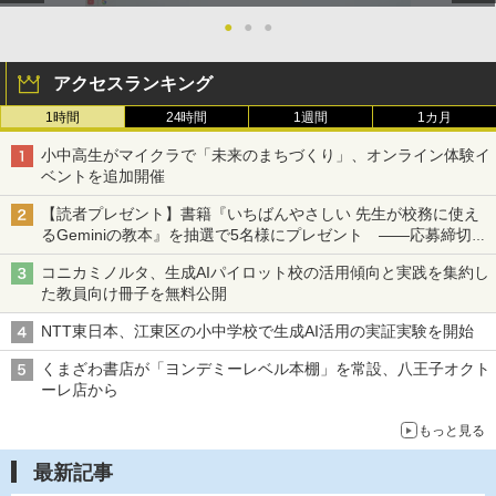
●
●
●
アクセスランキング
1時間
24時間
1週間
1カ月
小中高生がマイクラで「未来のまちづくり」、オンライン体験イ
ベントを追加開催
【読者プレゼント】書籍『いちばんやさしい 先生が校務に使え
るGeminiの教本』を抽選で5名様にプレゼント ――応募締切は
2026年8月12日（水）まで
コニカミノルタ、生成AIパイロット校の活用傾向と実践を集約し
た教員向け冊子を無料公開
NTT東日本、江東区の小中学校で生成AI活用の実証実験を開始
くまざわ書店が「ヨンデミーレベル本棚」を常設、八王子オクト
ーレ店から
もっと見る
最新記事