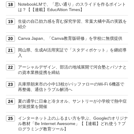
NotebookLMで、「思い通り」のスライドを作るポイント
18
は？【【連載】EducAItion Times】
生徒の自己効力感を育む探究学習、常葉大橘中高の実践を
19
紹介
Canva Japan、「Canva教育版研修」を学校に無償提供
20
岡山県、生成AI活用実証で「スタディポケット」を継続導
21
入
アーシャルデザイン、部活の地域展開で河合塾とパソナと
22
の資本業務提携を締結
兵庫県朝来市の小中13校がバッファローのWi-Fi 6機器で
23
再整備、通信トラブル解消へ
夏の通学に日傘と冷タオル、サントリーが小学校で熱中症
24
対策授業を開催
インターネット上のふるまい方を学ぶ、Googleのオリジナ
25
ル教材「Be Internet Awesome」【【連載】どれ使う？プ
ログラミング教育ツール】