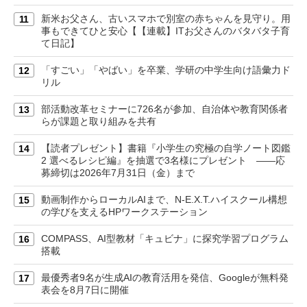
新米お父さん、古いスマホで別室の赤ちゃんを見守り。用
11
事もできてひと安心【【連載】ITお父さんのバタバタ子育
て日記】
「すごい」「やばい」を卒業、学研の中学生向け語彙力ド
12
リル
部活動改革セミナーに726名が参加、自治体や教育関係者
13
らが課題と取り組みを共有
【読者プレゼント】書籍『小学生の究極の自学ノート図鑑
14
2 選べるレシピ編』を抽選で3名様にプレゼント ――応
募締切は2026年7月31日（金）まで
動画制作からローカルAIまで、N-E.X.T.ハイスクール構想
15
の学びを支えるHPワークステーション
COMPASS、AI型教材「キュビナ」に探究学習プログラム
16
搭載
最優秀者9名が生成AIの教育活用を発信、Googleが無料発
17
表会を8月7日に開催