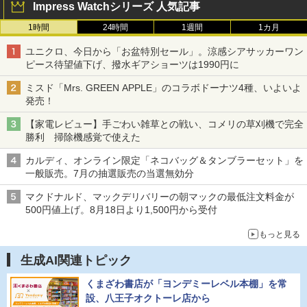
Impress Watchシリーズ 人気記事
1時間
24時間
1週間
1カ月
ユニクロ、今日から「お盆特別セール」。涼感シアサッカーワン
ピース待望値下げ、撥水ギアショーツは1990円に
ミスド「Mrs. GREEN APPLE」のコラボドーナツ4種、いよいよ
発売！
【家電レビュー】手ごわい雑草との戦い、コメリの草刈機で完全
勝利 掃除機感覚で使えた
カルディ、オンライン限定「ネコバッグ＆タンブラーセット」を
一般販売。7月の抽選販売の当選無効分
マクドナルド、マックデリバリーの朝マックの最低注文料金が
500円値上げ。8月18日より1,500円から受付
もっと見る
生成AI関連トピック
くまざわ書店が「ヨンデミーレベル本棚」を常
設、八王子オクトーレ店から