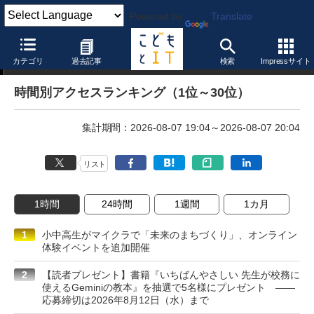
Powered by
Translate
アクセスランキング
カテゴリ
過去記事
検索
Impressサイト
時間別アクセスランキング（1位～30位）
集計期間：2026-08-07 19:04～2026-08-07 20:04
リスト
1時間
24時間
1週間
1カ月
1
小中高生がマイクラで「未来のまちづくり」、オンライン
体験イベントを追加開催
2
【読者プレゼント】書籍『いちばんやさしい 先生が校務に
使えるGeminiの教本』を抽選で5名様にプレゼント ――
応募締切は2026年8月12日（水）まで