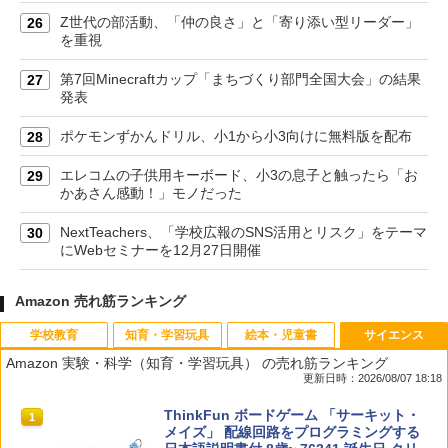
Z世代の部活動、「仲の良さ」と「寄り添い型リーダー」
26
を重視
第7回Minecraftカップ「まちづくり部門全国大会」の結果
27
発表
ポケモンずかんドリル、小1から小3向けに無料版を配布
28
エレコムの子供用キーボード、小3の息子と触ったら「お
29
かあさん感動！」モノだった
NextTeachers、「学校広報のSNS活用とリスク」をテーマ
30
にWebセミナーを12月27日開催
Amazon 売れ筋ランキング
学校教育
知育・学習玩具
絵本・児童書
サイエンス
Amazon 実験・科学（知育・学習玩具） の売れ筋ランキング
更新日時：2026/08/07 18:18
先生のためのGoogle AI完全攻略図鑑
Amazon Fire HD 10 キッズモデル (10イ
タッチペンで音が聞ける!はじめてずかん
ThinkFun ボードゲーム 「サーキット・
1
1
1
1
ンチ) ピンク 対象年齢3歳から 数千点の
1000 英語つき ([バラエティ])
メイズ」 配線回路をプログラミングする