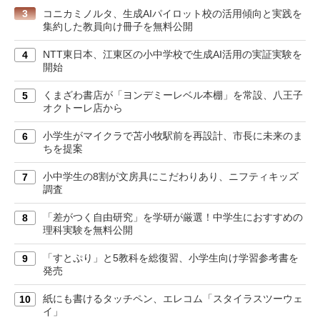
3
コニカミノルタ、生成AIパイロット校の活用傾向と実践を
集約した教員向け冊子を無料公開
NTT東日本、江東区の小中学校で生成AI活用の実証実験を
4
開始
くまざわ書店が「ヨンデミーレベル本棚」を常設、八王子
5
オクトーレ店から
小学生がマイクラで苫小牧駅前を再設計、市長に未来のま
6
ちを提案
小中学生の8割が文房具にこだわりあり、ニフティキッズ
7
調査
「差がつく自由研究」を学研が厳選！中学生におすすめの
8
理科実験を無料公開
「すとぷり」と5教科を総復習、小学生向け学習参考書を
9
発売
紙にも書けるタッチペン、エレコム「スタイラスツーウェ
10
イ」