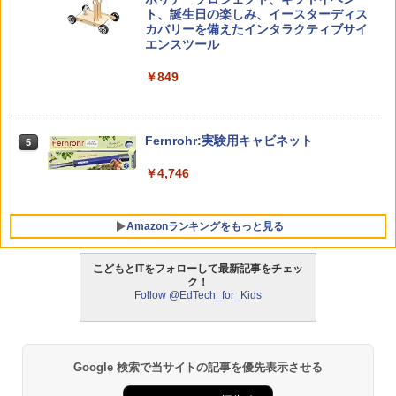
4
チ) ディズニー スティッチ エディション
ト、誕生日の楽しみ、イースターディス
対象年齢6歳から 数千点のキッズコンテ
カバリーを備えたインタラクティブサイ
ンツが1年間使い放題
エンスツール
みんな大好き！ ヤマザキパン シールBO
5
ゼロからわかる！ みるみる図形に強く
5
￥26,980
￥849
OK（重版：10月上旬発送） (TJMOOK)
なるマンガ
￥2,200
￥1,430
くもん出版(KUMON PUBLISHING) ロジ
Fernrohr:実験用キャビネット
5
5
カル国旗パズル 知育玩具 おもちゃ 4歳以
上 KUMON LK-10
￥4,746
￥2,127
Amazonランキングをもっと見る
こどもとITをフォローして最新記事をチェッ
ク！
Follow @EdTech_for_Kids
Google 検索で当サイトの記事を優先表示させる