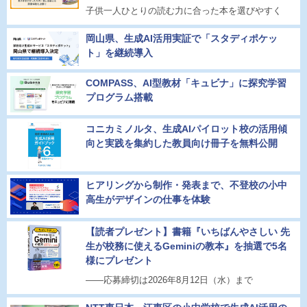
子供一人ひとりの読む力に合った本を選びやすく
岡山県、生成AI活用実証で「スタディポケッ
ト」を継続導入
COMPASS、AI型教材「キュビナ」に探究学習
プログラム搭載
コニカミノルタ、生成AIパイロット校の活用傾
向と実践を集約した教員向け冊子を無料公開
ヒアリングから制作・発表まで、不登校の小中
高生がデザインの仕事を体験
【読者プレゼント】書籍『いちばんやさしい 先
生が校務に使えるGeminiの教本』を抽選で5名
様にプレゼント
――応募締切は2026年8月12日（水）まで