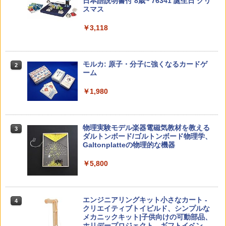
キッズコンテンツが1年間使い放題
日本語説明書付 8歳~ 76341 誕生日 クリ
￥-
スマス
￥5,478
￥23,980
￥3,118
中学英語をもう一度ひとつひとつわかり
2
子どもが変わる魔法の言葉
パイロット スイスイおえかき for Study
2
2
やすく。改訂版
何回も書ける! れんしゅうボード ひらが
モルカ: 原子・分子に強くなるカードゲ
2
な・カタカナ・すうじ・ABC 3歳以上 知
ーム
￥2,200
￥2,750
育
￥1,980
￥2,073
仮面ライダー 改造人間 限定ケース版
3
カウンセリングとは何か 変化するという
3
物理実験モデル楽器電磁気教材を教える
3
こと (講談社現代新書 2787)
【くもん出版公式特別セット】くもん出
ダルトンボード/ゴルトンボード物理学、
3
￥4,290
版(KUMON PUBLISHING) くもんの日本
Galtonplatteの物理的な機器
￥1,540
地図パズル 日本の世界遺産すごろく付き
知育玩具 おもちゃ 5歳以上 KUMON PN-
￥5,800
33
￥4,046
つかめ！理科ダマン 12 最強ロボット決
4
「ことばで伝える」ができない子どもた
4
エンジニアリングキット小さなカート -
戦！編
4
ち 誰が〈ことばの力〉を育てるのか
クリエイティブトイビルド、シンプルな
メカニックキット|子供向けの可動部品、
￥1,320
￥1,870
Amazon Fire HD 10 キッズプロ (10イン
ホリデープロジェクト、ギフトイベン