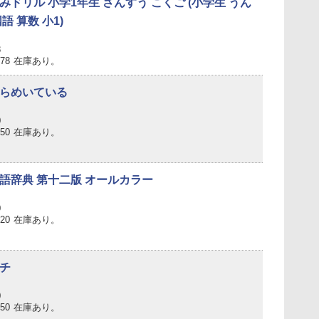
みドリル 小学1年生 さんすう こくご (小学生 うん
語 算数 小1)
8
078
在庫あり。
らめいている
0
650
在庫あり。
語辞典 第十二版 オールカラー
0
420
在庫あり。
チ
0
650
在庫あり。