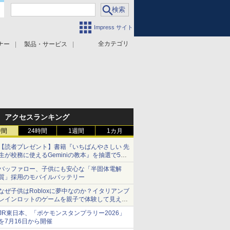
Impress サイト
全カテゴリ
ナー
製品・サービス
アクセスランキング
時間
24時間
1週間
1カ月
【読者プレゼント】書籍『いちばんやさしい 先
生が校務に使えるGeminiの教本』を抽選で5名
様にプレゼント ――応募締切は2026年8月12
バッファロー、子供にも安心な「半固体電解
日（水）まで
質」採用のモバイルバッテリー
なぜ子供はRobloxに夢中なのか？イタリアンブ
レインロットのゲームを親子で体験して見えた
こと
JR東日本、「ポケモンスタンプラリー2026」
を7月16日から開催