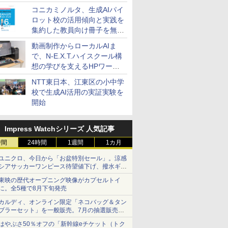
コニカミノルタ、生成AIパイ
ロット校の活用傾向と実践を
集約した教員向け冊子を無料
公開
動画制作からローカルAIま
で、N-E.X.T.ハイスクール構
想の学びを支えるHPワーク
ステーション
NTT東日本、江東区の小中学
校で生成AI活用の実証実験を
開始
Impress Watchシリーズ 人気記事
時間
24時間
1週間
1カ月
ユニクロ、今日から「お盆特別セール」。涼感
シアサッカーワンピース待望値下げ、撥水ギア
ショーツは1990円に
東映の歴代オープニング映像がカプセルトイ
に。全5種で8月下旬発売
カルディ、オンライン限定「ネコバッグ＆タン
ブラーセット」を一般販売。7月の抽選販売の
当選無効分
はやぶさ50％オフの「新幹線eチケット（トク