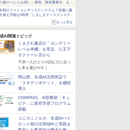
だ値スペシャル28）」発売。秋冬乗車分、えき
ねっと限定
令和のファミコンディスクシステム？安価に書
き換え可能なGB用「しましまディスクシステ
ム」
もっと見る
成AI関連トピック
くまざわ書店が「ヨンデミー
レベル本棚」を常設、八王子
オクトーレ店から
子供一人ひとりの読む力に合っ
た本を選びやすく
岡山県、生成AI活用実証で
「スタディポケット」を継続
導入
COMPASS、AI型教材「キュ
ビナ」に探究学習プログラム
搭載
コニカミノルタ、生成AIパイ
ロット校の活用傾向と実践を
集約した教員向け冊子を無料