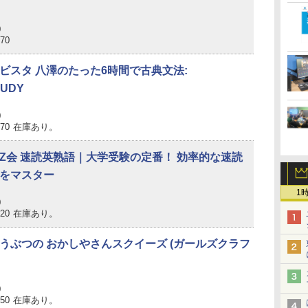
0
870
ビスタ 八澤のたった6時間で古典文法:
TUDY
0
870
在庫あり。
Z会 速読英熟語｜大学受験の定番！ 効率的な速読
をマスター
1
0
320
在庫あり。
うぶつの おかしやさんスクイーズ (ガールズクラフ
0
750
在庫あり。