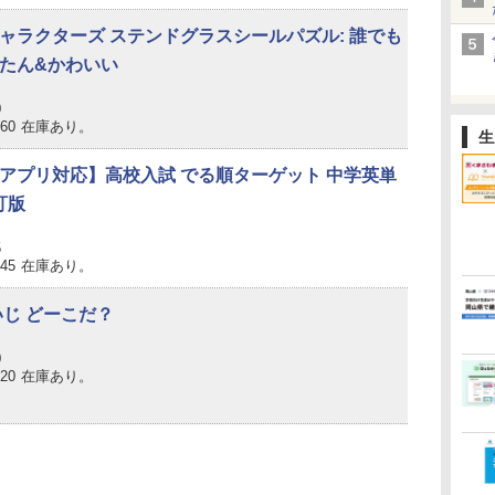
ャラクターズ ステンドグラスシールパズル: 誰でも
たん&かわいい
0
760
在庫あり。
生
アプリ対応】高校入試 でる順ターゲット 中学英単
訂版
5
045
在庫あり。
いじ どーこだ？
0
320
在庫あり。