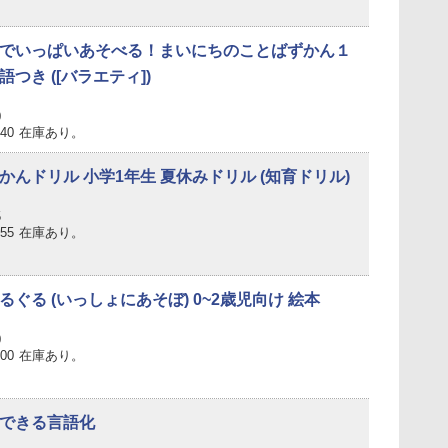
でいっぱいあそべる！まいにちのことばずかん１
つき ([バラエティ])
0
940
在庫あり。
かんドリル 小学1年生 夏休みドリル (知育ドリル)
5
155
在庫あり。
ぐる (いっしょにあそぼ) 0~2歳児向け 絵本
0
100
在庫あり。
できる言語化