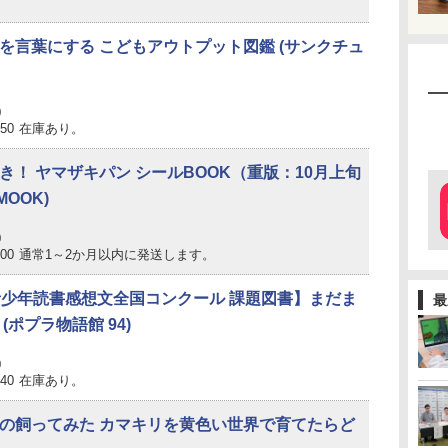
を言葉にする こどもアウトプット図鑑 (サンクチュ
0
650
在庫あり。
き！ ヤマザキパン シールBOOK（重版：10月上旬
MOOK)
0
200
通常1～2か月以内に発送します。
青少年読書感想文全国コンクール 課題図書】まだま
最
(ポプラ物語館 94)
0
540
在庫あり。
の飼ってみた カマキリを黄色い世界で育てたらど