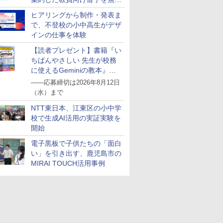
公開
ヒアリングから制作・発表ま
で、不登校の小中高生がデザ
インの仕事を体験
【読者プレゼント】書籍『い
ちばんやさしい 先生が校務
に使えるGeminiの教本』を
抽選で5名様にプレゼント
――応募締切は2026年8月12日
（水）まで
NTT東日本、江東区の小中学
校で生成AI活用の実証実験を
開始
電子黒板で子供たちの「面白
い」を引き出す、鹿児島市の
MIRAI TOUCH活用事例