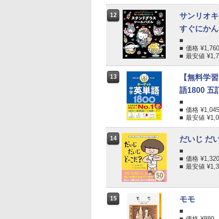
12
サンリオキ
すぐにかん
価格 ¥
1,76
最安値 ¥
1,
13
【無料学習
語1800 五
価格 ¥
1,04
最安値 ¥
1,
14
だいじ だ
価格 ¥
1,32
最安値 ¥
1,
15
モモ
価格 ¥
880