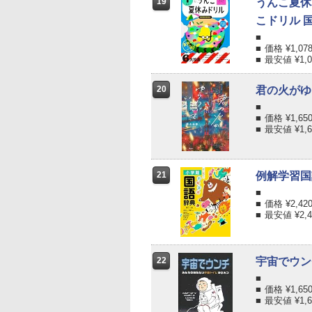
19
うんこ夏休
こドリル 国
価格 ¥
1,07
最安値 ¥
1,
20
君の火がゆ
価格 ¥
1,65
最安値 ¥
1,
21
例解学習国
価格 ¥
2,42
最安値 ¥
2,
22
宇宙でウン
価格 ¥
1,65
最安値 ¥
1,