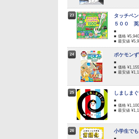
23
タッチペン
５００ 英語
価格 ¥
5,94
最安値 ¥
5,
24
ポケモンず
価格 ¥
1,15
最安値 ¥
1,
25
しましまぐる
価格 ¥
1,10
最安値 ¥
1,
26
小学生でも