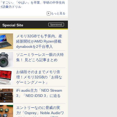
「すごい」「やばい」を卒業、学研の中学生向
け語彙力ドリル
もっと見る
Special Site
メモリ32GBでも予算内。産
経新聞社がAMD Ryzen搭載
dynabookを2千台導入
ソニーミラーレス一眼の大特
集！ 見どころ記事まとめ
お値段そのままでメモリ倍
増！メモリ32GBの「お得な
ゲーミングノート」
iFi audio主力「NEO Stream
3」「NEO iDSD 3」に迫る
エントリーなのに脅威の実
力!「Osprey」Noble Audioワ