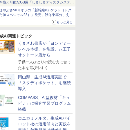
き換え可能なGB用「しましまディスクシステ
ム」
はやぶさ50％オフの「新幹線eチケット（トク
だ値スペシャル28）」発売。秋冬乗車分、えき
ねっと限定
もっと見る
成AI関連トピック
くまざわ書店が「ヨンデミー
レベル本棚」を常設、八王子
オクトーレ店から
子供一人ひとりの読む力に合っ
た本を選びやすく
岡山県、生成AI活用実証で
「スタディポケット」を継続
導入
COMPASS、AI型教材「キュ
ビナ」に探究学習プログラム
搭載
コニカミノルタ、生成AIパイ
ロット校の活用傾向と実践を
集約した教員向け冊子を無料