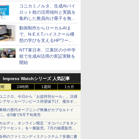
コニカミノルタ、生成AIパイ
ロット校の活用傾向と実践を
集約した教員向け冊子を無料
公開
動画制作からローカルAIま
で、N-E.X.T.ハイスクール構
想の学びを支えるHPワーク
ステーション
NTT東日本、江東区の小中学
校で生成AI活用の実証実験を
開始
Impress Watchシリーズ 人気記事
時間
24時間
1週間
1カ月
ユニクロ、今日から「お盆特別セール」。涼感
シアサッカーワンピース待望値下げ、撥水ギア
ショーツは1990円に
東映の歴代オープニング映像がカプセルトイ
に。全5種で8月下旬発売
カルディ、オンライン限定「ネコバッグ＆タン
ブラーセット」を一般販売。7月の抽選販売の
当選無効分
令和のファミコンディスクシステム？安価に書