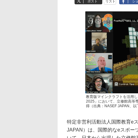
ポスト
リスト
シ
教育版マインクラフトを活用した国際
2025」において、立修館高
得（出典：NASEF JAPAN、
特定非営利活動法人国際教育eス
JAPAN）は、国際的なeスポーツ・教
いて、日本から出場した立修館