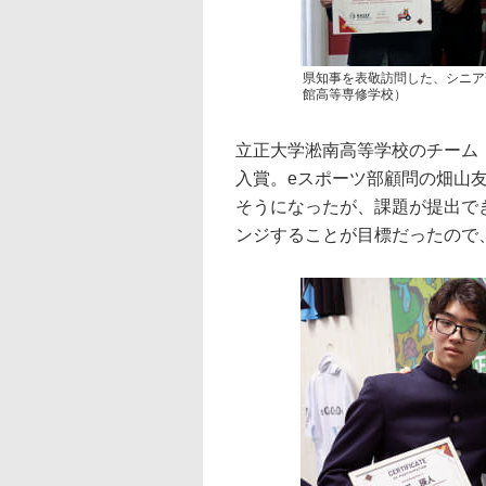
県知事を表敬訪問した、シニア部門
館高等専修学校）
立正大学淞南高等学校のチーム「S
入賞。eスポーツ部顧問の畑山
そうになったが、課題が提出で
ンジすることが目標だったので