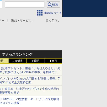
Impress サイト
全カテゴリ
ナー
製品・サービス
アクセスランキング
時間
24時間
1週間
1カ月
【読者プレゼント】書籍『いちばんやさしい 先
生が校務に使えるGeminiの教本』を抽選で5名
様にプレゼント ――応募締切は2026年8月12
インプレスがClaude入門書を8月6日に発売、7
日（水）まで
月30日まで全文無料公開
NTT東日本、江東区の小中学校で生成AI活用の
実証実験を開始
COMPASS、AI型教材「キュビナ」に探究学習
プログラム搭載