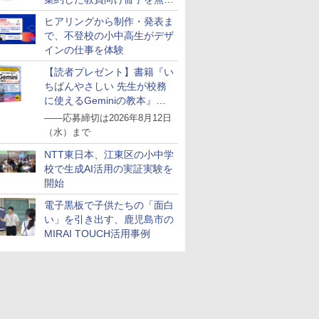
公開
ヒアリングから制作・発表ま
で、不登校の小中高生がデザ
インの仕事を体験
【読者プレゼント】書籍『い
ちばんやさしい 先生が校務
に使えるGeminiの教本』を
抽選で5名様にプレゼント
――応募締切は2026年8月12日
（水）まで
NTT東日本、江東区の小中学
校で生成AI活用の実証実験を
開始
電子黒板で子供たちの「面白
い」を引き出す、鹿児島市の
MIRAI TOUCH活用事例