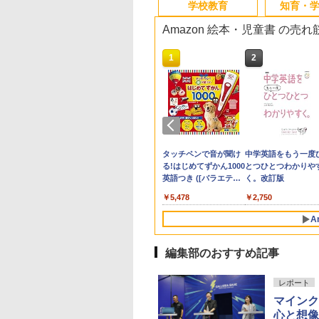
学校教育
知育・
Amazon 絵本・児童書 の売
10
10
10
1
1
1
2
2
2
生の究極の自学ノ
ん出版(KUMON
受験ムビスタ 八澤
「あの子だけずるい」
TIME TIMER MOD
【改訂版】Z会 速読英
教育者のためのコーチ
Amazon Fire HD 10 キ
タッチペンで音が聞け
先生のためのGoogl
パイロット スイスイ
中学英語をもう一度
図鑑2: 選べるレシ
LISHING) くもん
った6時間で古典
がなくなる学校 合理
Home Edition 9cm 60
熟語｜大学受験の定
ング入門
ッズモデル (10インチ)
る!はじめてずかん1000
AI完全攻略図鑑
えかき for Study 何
とつひとつわかりや
そろばん120 知育
 MOVIE×STUDY
的配慮を支える基礎的
分 タイムタイマー モ
番！ 効率的な速読学習
ピンク 対象年齢3歳か
英語つき ([バラエテ
も書ける! れんしゅ
く。改訂版
￥2,530
￥-
 おもちゃ 3歳以上
環境整備
ッド メタリック ミッ
で熟語をマスター
ら 数千点のキッズコン
ィ])
ボード ひらがな・カ
760
882
870
￥2,420
￥4,891
￥1,320
￥23,980
￥5,478
￥2,073
￥2,750
ON WC-22
ドナイト 時間管理 学
テンツが1年間使い放題
カナ・すうじ・ABC 
習タイマー TTM9-
歳以上 知育
A
HMM-W 正規品 + クリ
スマス ラッピング袋
セット BL
編集部のおすすめ記事
10
1
2
レポート
マインク
心と想像