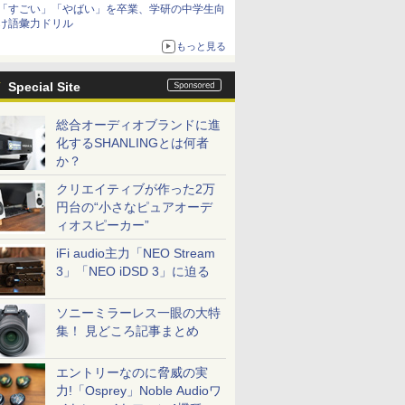
「すごい」「やばい」を卒業、学研の中学生向
け語彙力ドリル
もっと見る
Special Site
総合オーディオブランドに進
化するSHANLINGとは何者
か？
クリエイティブが作った2万
円台の“小さなピュアオーデ
ィオスピーカー”
iFi audio主力「NEO Stream
3」「NEO iDSD 3」に迫る
ソニーミラーレス一眼の大特
集！ 見どころ記事まとめ
エントリーなのに脅威の実
力!「Osprey」Noble Audioワ