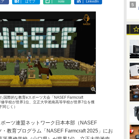
ェア
はてブ
note
LinkedIn
的な教育eスポーツ大会「NASEF Farmcraft
等専修学校が世界1位、立正大学淞南高等学校が世界7位を獲
以下同じく）
ポーツ連盟ネットワーク日本本部（NASEF
育プログラム「NASEF Farmcraft 2025」にお
高等専修学校（山口県）が世界1位、立正大学淞南