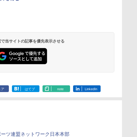
に
物理実験モデル楽器電
エンジニアリングキッ
Fernrohr:実験用キャ
KOSMOS(コ
ム
磁気教材を教えるダル
ト小さなカート - クリ
ビネット
617158 フ
トンボード/ゴルトンボ
エイティブトイビル
スワーリング
￥4,758
ード物理学、
ド、シンプルなメカニ
ニ 先史時代
 検索で当サイトの記事を優先表示させる
￥5,800
￥849
￥5,592
Galtonplatteの物理的
ックキット|子供向けの
気づける 実験
な機器
可動部品、ホリデープ
歳からのお子
ロジェクト、ギフトイ
心者向けセット
ベント、誕生日の楽し
物 洗面器 ピ
み、イースターディス
飾 多言語対応
カバリーを備えたイン
タラクティブサイエン
スツール
ェア
はてブ
note
LinkedIn
ポーツ連盟ネットワーク日本本部