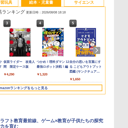
学習玩具
絵本・児童書
サイエンス
れ筋ランキング
更新日時：2026/08/08 18:18
3
3
3
4
4
4
5
5
5
6
6
6
e
お
ひ
カウンセリングとは何
【くもん出版公式特別
仮面ライダー 改造人
子どもが変わる魔法の
くもん出版(KUMON
つかめ！理科ダマン 12
ゼロからわかる！ み
Amazon Fire HD 10 キ
自分の思いを言葉にす
「ことばで伝
Joyreal モ
みんな大好き
回
す
か 変化するということ
セット】くもん出版
間 限定ケース版
言葉
PUBLISHING) ロジカ
最強ロボット決戦！編
るみる図形に強くなる
ッズプロ (10インチ) デ
る こどもアウトプット
できない子ど
リ ビジーボー
キパン シール
う
(講談社現代新書 2787)
(KUMON
ル国旗パズル 知育玩具
マンガ
ィズニー スティッチ
図鑑 (サンクチュアリ
が〈ことばの
具 1 2 3歳
BOOK（重版
￥4,290
￥2,200
￥1,320
タ
PUBLISHING) くもん
おもちゃ 4歳以上
エディション 対象年齢
出版)
てるのか
ント男の子 女
旬発送） (TJ
￥1,540
￥4,046
￥2,127
￥1,430
￥26,980
￥1,650
￥1,870
￥2,959
￥2,200
3
の日本地図パズル 日本
KUMON LK-10
6歳から 数千点のキッ
玩具 LED お
の世界遺産すごろく付
ズコンテンツが1年間
先知育 早期開
mazonランキングをもっと見る
き 知育玩具 おもちゃ 5
使い放題
ンダード・エ
歳以上 KUMON PN-33
ン)
3
4
5
6
ラフト教育最前線、ゲーム×教育が子供たちの探究
力を育む