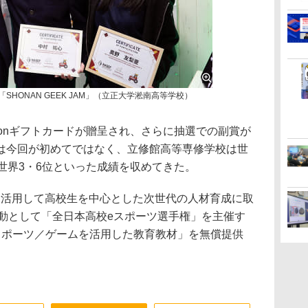
SHONAN GEEK JAM」（立正大学淞南高等学校）
zonギフトカードが贈呈され、さらに抽選での副賞が
は今回が初めてではなく、立修館高等専修学校は世
世界3・6位といった成績を収めてきた。
ーツを活用して高校生を中心とした次世代の人材育成に取
活動として「全日本高校eスポーツ選手権」を主催す
スポーツ／ゲームを活用した教育教材」を無償提供