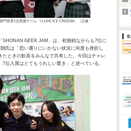
世界1位受賞チーム「I LOVE ICE CREEAM」（立修
生
HONAN GEEK JAM」は、初挑戦ながらも7位に
友朗氏は「思い通りにいかない状況に何度も挫折し
きたときの歓喜をみんなで共有した。今回はチャレ
、7位入賞はとてもうれしい驚き」と述べている。