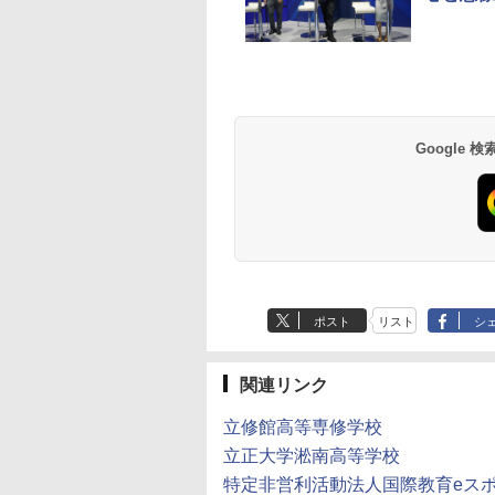
e Kristalle selbst
Glitzer-Diamanten:
ThinkFun ボードゲー
モルカ: 原子・分子
hten:
Experimentierkasten
ム 「サーキット・メイ
強くなるカードゲー
erimentierkasten
ズ」 配線回路をプログ
￥3,284
￥1,980
ラミングする 日本語説
Google
767
￥3,118
明書付 8歳~ 76341 誕
生日 クリスマス
ポスト
リスト
シ
関連リンク
立修館高等専修学校
立正大学淞南高等学校
特定非営利活動法人国際教育eス