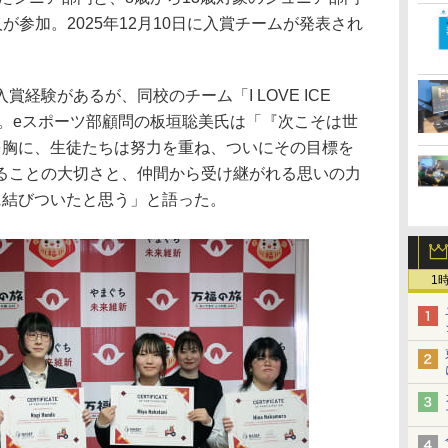
人が参加。2025年12月10日に入賞チームが発表され
経験があるが、同校のチーム「I LOVE ICE
得。eスポーツ部顧問の板垣聡美氏は「『次こそは世
を胸に、生徒たちは努力を重ね、ついにその目標を
ることの大切さと、仲間から受け継がれる思いの力
に結びついたと思う」と語った。
1