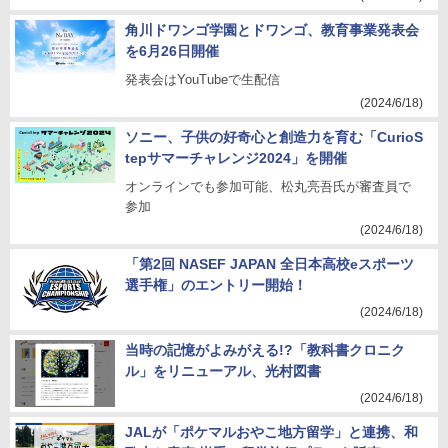
角川ドワンゴ学園とドワンゴ、教育事業発表会
を6月26日開催
発表会はYouTubeで生配信
(2024/6/18)
ソニー、子供の好奇心と創造力を育む「CurioS
tepサマーチャレンジ2024」を開催
オンラインでも参加可能、松丸亮吾氏が審査員で
参加
(2024/6/18)
「第2回 NASEF JAPAN 全日本高校eスポーツ
選手権」のエントリー開始！
(2024/6/18)
当時の記憶がよみがえる!?「教科書クロニク
ル」をリニューアル、光村図書
(2024/6/18)
JALが「ポケマルおやこ地方留学」と連携、和