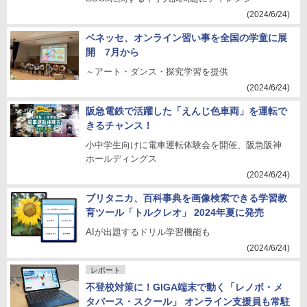
(2024/6/24)
ベネッセ、オンライン習い事を全国の学童に展
開 7月から
～アート・ダンス・探究学習を提供
(2024/6/24)
阪急電鉄で活躍した「えんじ色車両」を運転で
きるチャンス！
小中学生向けに電車運転体験会を開催、阪急阪神
ホールディングス
(2024/6/24)
ブリタニカ、百科事典を画像検索できる学習教
育ツール「トルクレオ」 2024年夏に発売
AIが出題するドリル学習機能も
(2024/6/24)
レポート
不登校対策に！GIGA端末で動く「レノボ・メ
タバース・スクール」 オンライン支援員も常駐