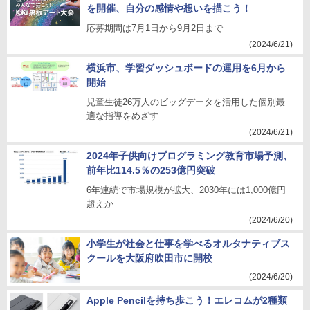
を開催、自分の感情や想いを描こう！
応募期間は7月1日から9月2日まで
(2024/6/21)
横浜市、学習ダッシュボードの運用を6月から
開始
児童生徒26万人のビッグデータを活用した個別最
適な指導をめざす
(2024/6/21)
2024年子供向けプログラミング教育市場予測、
前年比114.5％の253億円突破
6年連続で市場規模が拡大、2030年には1,000億円
超えか
(2024/6/20)
小学生が社会と仕事を学べるオルタナティブス
クールを大阪府吹田市に開校
(2024/6/20)
Apple Pencilを持ち歩こう！エレコムが2種類