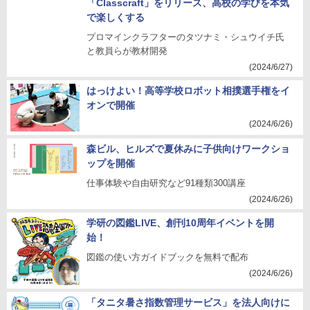
「Classcraft」をリリース、高校の学びを本気
で楽しくする
プロマインクラフターのタツナミ・シュウイチ氏
と教員らが教材開発
(2024/6/27)
はっけよい！高等学校ロボット相撲選手権をイ
オンで開催
(2024/6/26)
森ビル、ヒルズで夏休みに子供向けワークショ
ップを開催
仕事体験や自由研究など91種類300講座
(2024/6/26)
学研の図鑑LIVE、創刊10周年イベントを開
始！
図鑑の使い方ガイドブックを無料で配布
(2024/6/26)
「タニタ暑さ指数管理サービス」を法人向けに