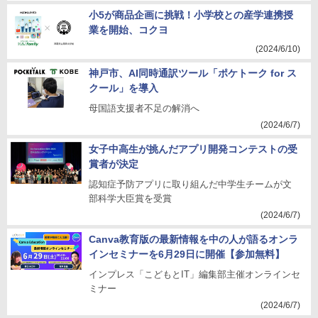
小5が商品企画に挑戦！小学校との産学連携授
業を開始、コクヨ
(2024/6/10)
神戸市、AI同時通訳ツール「ポケトーク for ス
クール」を導入
母国語支援者不足の解消へ
(2024/6/7)
女子中高生が挑んだアプリ開発コンテストの受
賞者が決定
認知症予防アプリに取り組んだ中学生チームが文
部科学大臣賞を受賞
(2024/6/7)
Canva教育版の最新情報を中の人が語るオンラ
インセミナーを6月29日に開催【参加無料】
インプレス「こどもとIT」編集部主催オンラインセ
ミナー
(2024/6/7)