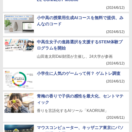
(2024/6/12)
小中高の授業用生成AIコースを無料で提供、み
んなのコード
(2024/6/12)
中高生女子の進路選択を支援するSTEM体験プ
ログラムを開始
山田進太郎D&I財団が主催し、24大学が参画
(2024/6/12)
小学生に人気のゲームって何？ ゲムトレ調査
(2024/6/12)
青梅の香りで子供の感性を最大化、セントマテ
ィック
香りを言語化するAIツール「KAORIUM」
(2024/6/11)
マウスコンピューター、キッザニア東京にパソ