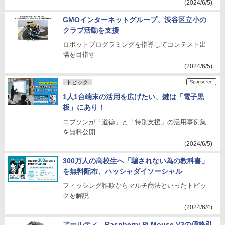
(2024/6/5)
GMOインターネットグループ、渋谷区立小の
クラブ活動を支援
ロボットプログラミングを指導してコンテスト出
場を目指す
(2024/6/5)
トピック
1人1台端末の活用を広げたい、鍵は「電子黒
板」にあり！
エプソンが「道徳」と「特別支援」の活用事例集
を無料公開
(2024/6/5)
300万人の高校生へ「騙されない為の教科書」
を無料配布、ハッシャダイソーシャル
フィッシング詐欺からマルチ商法といったトピッ
クを解説
(2024/6/4)
アールティ、Raspberry Pi Mouse V3の価格引