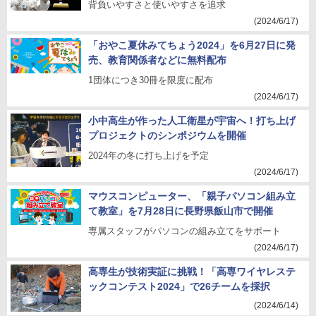
背負いやすさと使いやすさを追求
(2024/6/17)
「おやこ夏休みてちょう2024」を6月27日に発
売、教育関係者などに無料配布
1団体につき30冊を限度に配布
(2024/6/17)
小中高生が作った人工衛星が宇宙へ！打ち上げ
プロジェクトのシンポジウムを開催
2024年の冬に打ち上げを予定
(2024/6/17)
マウスコンピューター、「親子パソコン組み立
て教室」を7月28日に長野県飯山市で開催
専属スタッフがパソコンの組み立てをサポート
(2024/6/17)
高専生が技術実証に挑戦！「高専ワイヤレステ
ックコンテスト2024」で26チームを採択
(2024/6/14)