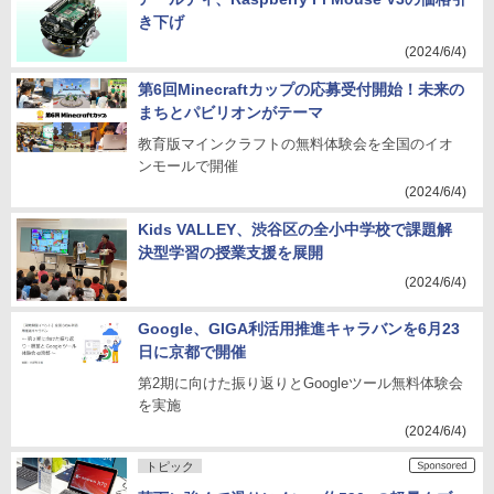
き下げ
(2024/6/4)
第6回Minecraftカップの応募受付開始！未来の
まちとパビリオンがテーマ
教育版マインクラフトの無料体験会を全国のイオ
ンモールで開催
(2024/6/4)
Kids VALLEY、渋谷区の全小中学校で課題解
決型学習の授業支援を展開
(2024/6/4)
Google、GIGA利活用推進キャラバンを6月23
日に京都で開催
第2期に向けた振り返りとGoogleツール無料体験会
を実施
(2024/6/4)
トピック