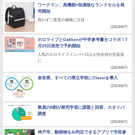
ワークマン、高機能×低価格なランドセルを発
売開始
思わず二度見の価格に注目
(2024/6/7)
ホロライブとGakkenが中学参考書をコラボ！7
月25日発売で予約開始
人気のホロライブメンバー11人が先生役や生徒役
に
(2024/6/7)
奈良県、すべての県立学校にClassiを導入
(2024/6/7)
教員の9割が探究学習に課題と回答、カタリバ
調査
(2024/6/7)
神戸市、動植物をAI判定できるアプリで市民参