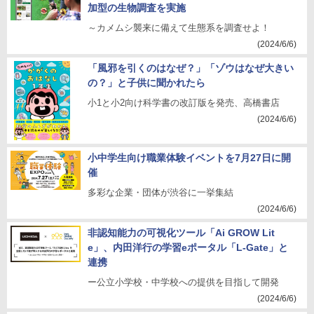
加型の生物調査を実施
～カメムシ襲来に備えて生態系を調査せよ！
(2024/6/6)
「風邪を引くのはなぜ？」「ゾウはなぜ大きい
の？」と子供に聞かれたら
小1と小2向け科学書の改訂版を発売、高橋書店
(2024/6/6)
小中学生向け職業体験イベントを7月27日に開
催
多彩な企業・団体が渋谷に一挙集結
(2024/6/6)
非認知能力の可視化ツール「Ai GROW Lit
e」、内田洋行の学習eポータル「L-Gate」と
連携
ー公立小学校・中学校への提供を目指して開発
(2024/6/6)