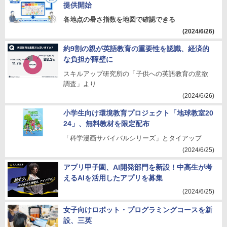
提供開始
各地点の暑さ指数を地図で確認できる
(2024/6/26)
約9割の親が英語教育の重要性を認識、経済的
な負担が障壁に
スキルアップ研究所の「子供への英語教育の意欲
調査」より
(2024/6/26)
小学生向け環境教育プロジェクト「地球教室20
24」、無料教材を限定配布
「科学漫画サバイバルシリーズ」とタイアップ
(2024/6/25)
アプリ甲子園、AI開発部門を新設！中高生が考
えるAIを活用したアプリを募集
(2024/6/25)
女子向けロボット・プログラミングコースを新
設、三英