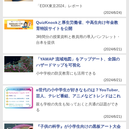
「EDIX東京2024」レポート
(2024/6/24)
QuizKnockと厚生労働省、中高生向け年金教
育特設サイトを公開
3時間分の授業資料と教員用の導入パンフレット・
台本を提供
(2024/6/21)
「YAMAP 流域地図」をアップデート、全国の
ハザードマップを可視化
小中学校の防災教育にも活用できる
(2024/6/21)
α世代の小中学生が好きなものは？YouTuber、
芸人、テレビ番組、アニメなどトレンドはこれ
親も学校の先生も知っておくと共通の話題ができ
る
(2024/6/21)
『子供の科学』が小学生向けの黒板アート大会