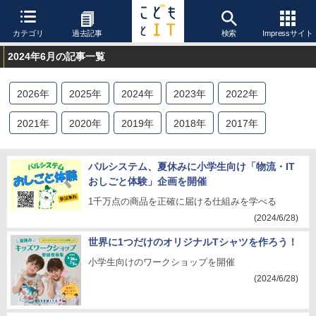
カテゴリ
過去記事
検索
Impressサイト
2024年6月の記事一覧
2026
年
2025
年
2024
年
2023
年
2022
年
2021
年
2020
年
2019
年
2018
年
2017
年
パルシステム、夏休みに小学生向け「物流・IT
おしごと体験」企画を開催
1千万点の商品を正確に届ける仕組みを学べる
(2024/6/28)
世界に1つだけのオリジナルTシャツを作ろう！
小学生向けのワークショップを開催
(2024/6/28)