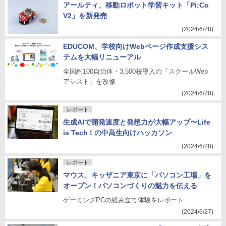
アールティ、移動ロボット学習キット「Pi:Co
V2」を新発売
(2024/6/28)
EDUCOM、学校向けWebページ作成支援シス
テムを大幅リニューアル
全国約100自治体・3,500校導入の「スクールWeb
アシスト」を改修
(2024/6/28)
レポート
生成AIで開発速度と発想力が大幅アップ〜Life
is Tech ! の中高生向けハッカソン
(2024/6/28)
レポート
マウス、キッザニア東京に「パソコン工場」を
オープン！パソコンづくりの魅力を伝える
ゲーミングPCの組み立て体験をレポート
(2024/6/27)