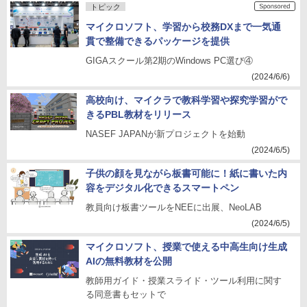
トピック
マイクロソフト、学習から校務DXまで一気通
貫で整備できるパッケージを提供
GIGAスクール第2期のWindows PC選び④
(2024/6/6)
高校向け、マイクラで教科学習や探究学習がで
きるPBL教材をリリース
NASEF JAPANが新プロジェクトを始動
(2024/6/5)
子供の顔を見ながら板書可能に！紙に書いた内
容をデジタル化できるスマートペン
教員向け板書ツールをNEEに出展、NeoLAB
(2024/6/5)
マイクロソフト、授業で使える中高生向け生成
AIの無料教材を公開
教師用ガイド・授業スライド・ツール利用に関す
る同意書もセットで