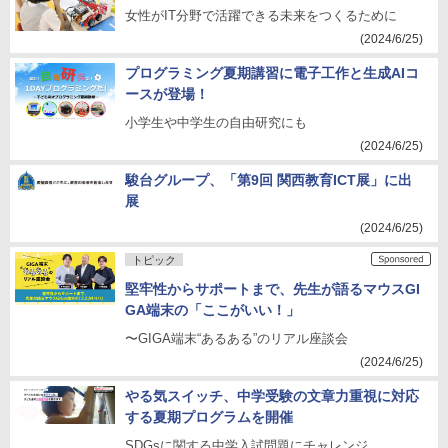
女性がIT分野で活躍できる未来をつくるために
(2024/6/25)
プログラミング夏期講習に電子工作と生成AIコ
ースが登場！
小学生や中学生の自由研究にも
(2024/6/25)
駿台グループ、「第9回 関西教育ICT展」に出
展
(2024/6/25)
トピック
堅牢性からサポートまで、先生が語るマウスGI
GA端末の「ここがいい！」
〜GIGA端末“あるある”のリアル座談会
(2024/6/25)
やる気スイッチ、中学受験の文章力重視に対応
する夏期プログラムを開催
SDGsに関する中学入試問題にチャレンジ