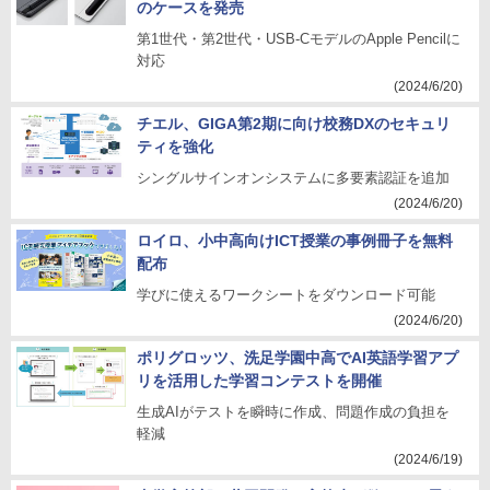
のケースを発売
第1世代・第2世代・USB-CモデルのApple Pencilに
対応
(2024/6/20)
チエル、GIGA第2期に向け校務DXのセキュリ
ティを強化
シングルサインオンシステムに多要素認証を追加
(2024/6/20)
ロイロ、小中高向けICT授業の事例冊子を無料
配布
学びに使えるワークシートをダウンロード可能
(2024/6/20)
ポリグロッツ、洗足学園中高でAI英語学習アプ
リを活用した学習コンテストを開催
生成AIがテストを瞬時に作成、問題作成の負担を
軽減
(2024/6/19)