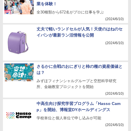
業を体験！
全30種類から672名がプロに仕事を学ぶ
(2024/6/10)
丈夫で軽いランドセルが人気！天使のはねのセ
イバンが最新ラン活情報を公開
(2024/6/10)
さるかに合戦のおにぎりと柿の種の資産価値と
は？
みずほフィナンシャルグループと空想科学研究
所、金融教室プロジェクトを開始
(2024/6/10)
中高生向け探究学習プログラム「Hasso Cam
p」を開始、博報堂DYホールディングス
学校単位と個人単位で申し込みが可能
(2024/6/10)