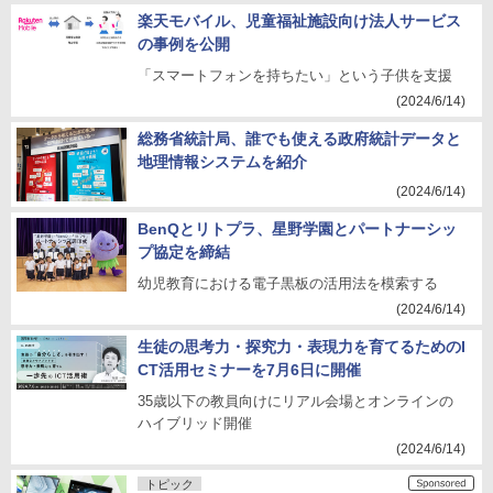
楽天モバイル、児童福祉施設向け法人サービス
の事例を公開
「スマートフォンを持ちたい」という子供を支援
(2024/6/14)
総務省統計局、誰でも使える政府統計データと
地理情報システムを紹介
(2024/6/14)
BenQとリトプラ、星野学園とパートナーシッ
プ協定を締結
幼児教育における電子黒板の活用法を模索する
(2024/6/14)
生徒の思考力・探究力・表現力を育てるためのI
CT活用セミナーを7月6日に開催
35歳以下の教員向けにリアル会場とオンラインの
ハイブリッド開催
(2024/6/14)
トピック