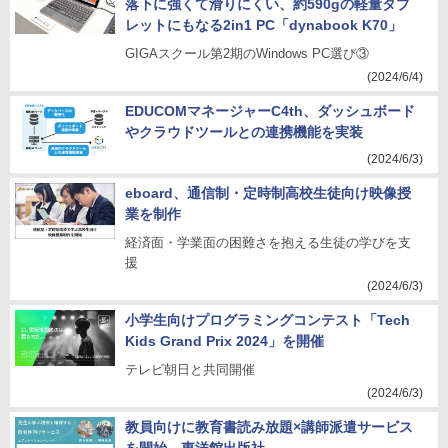
落下に強くて滑りにくい、約590gの軽量タブ
レットにもなる2in1 PC「dynabook K70」
GIGAスクール第2期のWindows PC選び③
(2024/6/4)
EDUCOMマネージャーC4th、ダッシュボード
やクラウドツールとの連携機能を実装
(2024/6/3)
eboard、通信制・定時制高校生徒向け映像授
業を制作
経済面・学業面の困難さを抱える生徒の学びを支
援
(2024/6/3)
小学生向けプログラミングコンテスト「Tech
Kids Grand Prix 2024」を開催
テレビ朝日と共同開催
(2024/6/3)
教員向けに教育書読み放題×講師派遣サービス