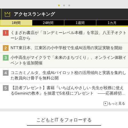
●
●
●
アクセスランキング
1時間
24時間
1週間
1カ月
くまざわ書店が「ヨンデミーレベル本棚」を常設、八王子オクト
ーレ店から
NTT東日本、江東区の小中学校で生成AI活用の実証実験を開始
小中高生がマイクラで「未来のまちづくり」、オンライン体験イ
ベントを追加開催
コニカミノルタ、生成AIパイロット校の活用傾向と実践を集約し
た教員向け冊子を無料公開
【読者プレゼント】書籍『いちばんやさしい 先生が校務に使え
るGeminiの教本』を抽選で5名様にプレゼント ――応募締切は
2026年8月12日（水）まで
もっと見る
こどもとIT をフォローする