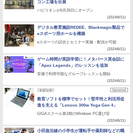
コン工場を出展
パビリオンが6月26日にオープン
(2024/6/11)
デジタル教育施設REDEE、Blackmagic製品で
eスポーツ用ホールを構築
eスポーツの試合とセミナー実施・配信が可能
(2024/6/11)
ゲーム時間が英語学習に！メタバース英会話に
「Apex Legends」のレッスンを追加
安価で利用可能なグループレッスンも開始
(2024/6/11)
トピック
教育ソフトを標準でセット！堅牢性と利活用促
進を支える「Lenovo 300w Yoga Gen 4」
GIGAスクール第2期のWindows PC選び⑤
(2024/6/11)
小田急沿線の小学生が運転手や薬剤師などの職