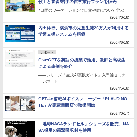
歌山と青森/岩手の留学旅行プランを販売
7日間のワ―ケーションで自然や命について学ぶ
(2024/6/18)
内田洋行、横浜市の児童生徒26万人が利用する
学習支援システムを構築
(2024/6/18)
レポート
ChatGPTを英語の授業で活用、教師と高校生
による事例を紹介
――シリーズ「生成AI実践ガイド」入門編セミナ
ーレポート
(2024/6/18)
GPT-4o搭載AIボイスレコーダー「PLAUD NO
TE」が家電量販店で取扱開始
(2024/6/17)
「地球NASAランドセル」シリーズを販売、NA
SA採用の衝撃吸収材を使用