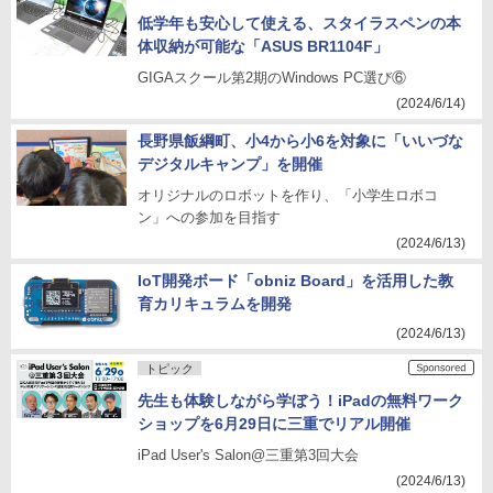
低学年も安心して使える、スタイラスペンの本
体収納が可能な「ASUS BR1104F」
GIGAスクール第2期のWindows PC選び⑥
(2024/6/14)
長野県飯綱町、小4から小6を対象に「いいづな
デジタルキャンプ」を開催
オリジナルのロボットを作り、「小学生ロボコ
ン」への参加を目指す
(2024/6/13)
IoT開発ボード「obniz Board」を活用した教
育カリキュラムを開発
(2024/6/13)
トピック
先生も体験しながら学ぼう！iPadの無料ワーク
ショップを6月29日に三重でリアル開催
iPad User's Salon@三重第3回大会
(2024/6/13)