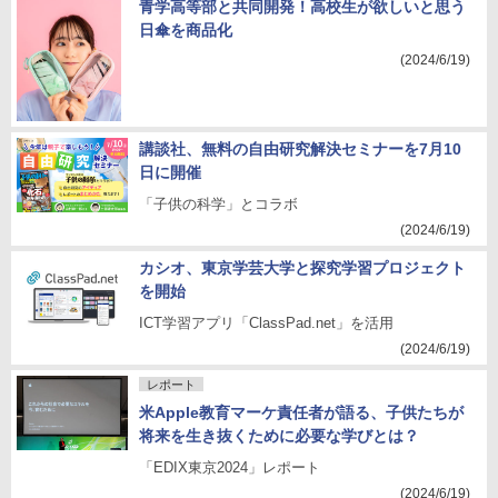
青学高等部と共同開発！高校生が欲しいと思う
日傘を商品化
(2024/6/19)
講談社、無料の自由研究解決セミナーを7月10
日に開催
「子供の科学」とコラボ
(2024/6/19)
カシオ、東京学芸大学と探究学習プロジェクト
を開始
ICT学習アプリ「ClassPad.net」を活用
(2024/6/19)
レポート
米Apple教育マーケ責任者が語る、子供たちが
将来を生き抜くために必要な学びとは？
「EDIX東京2024」レポート
(2024/6/19)