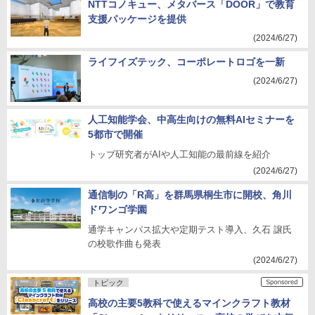
NTTコノキュー、メタバース「DOOR」で教育
支援パッケージを提供
(2024/6/27)
ライフイズテック、コーポレートロゴを一新
(2024/6/27)
人工知能学会、中高生向けの無料AIセミナーを
5都市で開催
トップ研究者がAIや人工知能の最前線を紹介
(2024/6/27)
通信制の「R高」を群馬県桐生市に開校、角川
ドワンゴ学園
通学キャンパス拡大や定期テスト導入、久石 譲氏
の校歌作曲も発表
(2024/6/27)
トピック
高校の主要5教科で使えるマインクラフト教材