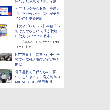
集約した教員向け冊子を無料
公開
ヒアリングから制作・発表ま
で、不登校の小中高生がデザ
インの仕事を体験
【読者プレゼント】書籍『い
ちばんやさしい 先生が校務
に使えるGeminiの教本』を
抽選で5名様にプレゼント
――応募締切は2026年8月12日
（水）まで
NTT東日本、江東区の小中学
校で生成AI活用の実証実験を
開始
電子黒板で子供たちの「面白
い」を引き出す、鹿児島市の
MIRAI TOUCH活用事例