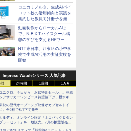
コニカミノルタ、生成AIパイ
ロット校の活用傾向と実践を
集約した教員向け冊子を無料
公開
動画制作からローカルAIま
で、N-E.X.T.ハイスクール構
想の学びを支えるHPワーク
ステーション
NTT東日本、江東区の小中学
校で生成AI活用の実証実験を
開始
Impress Watchシリーズ 人気記事
時間
24時間
1週間
1カ月
ユニクロ、今日から「お盆特別セール」。涼感
シアサッカーワンピース待望値下げ、撥水ギア
ショーツは1990円に
東映の歴代オープニング映像がカプセルトイ
に。全5種で8月下旬発売
カルディ、オンライン限定「ネコバッグ＆タン
ブラーセット」を一般販売。7月の抽選販売の
当選無効分
はやぶさ50％オフの「新幹線eチケット（トク