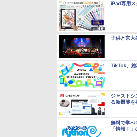
iPad専
子供と京大
TikTok
ジャストシ
る新機能を
無料で学べ
「情報Ⅰ」