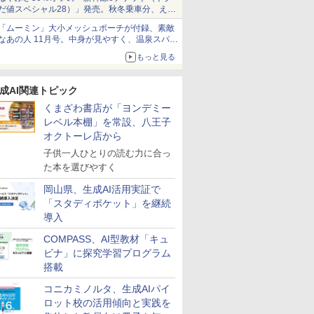
だ値スペシャル28）」発売。秋冬乗車分、えき
ねっと限定
「ムーミン」大小メッシュポーチが付録、素敵
なあの人 11月号。中身が見やすく、温泉スパに
も使える
もっと見る
成AI関連トピック
くまざわ書店が「ヨンデミー
レベル本棚」を常設、八王子
オクトーレ店から
子供一人ひとりの読む力に合っ
た本を選びやすく
岡山県、生成AI活用実証で
「スタディポケット」を継続
導入
COMPASS、AI型教材「キュ
ビナ」に探究学習プログラム
搭載
コニカミノルタ、生成AIパイ
ロット校の活用傾向と実践を