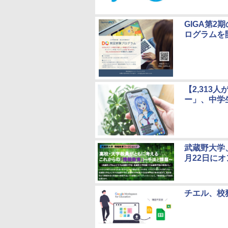
GIGA第
ログラムを
【2,31
ー」、中学
武蔵野大学
月22日に
チエル、校