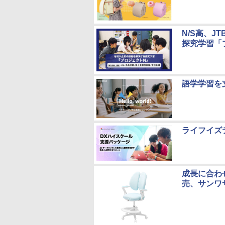
N/S高、
探究学習「
語学学習を
ライフイズ
成長に合わ
売、サンワ