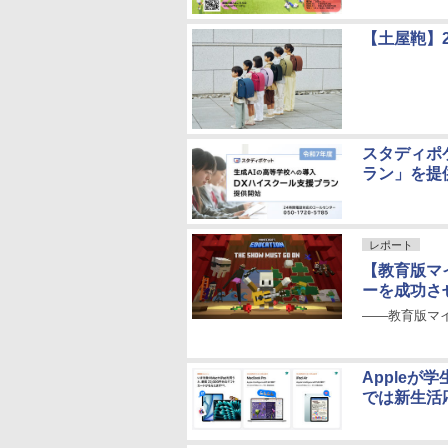
【土屋鞄】2
スタディポ
ラン」を提
レポート
【教育版マイ
ーを成功さ
――教育版マ
Apple
では新生活