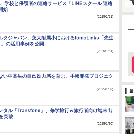
ー、学校と保護者の連絡サービス「LINEスクール 連絡
開始
(2025/1/31)
タジャパン、茨大附属小におけるtomoLinks「先生
スト」の活用事例を公開
(2025/1/31)
ない中高生の自己効力感を育む、手帳開発プロジェク
(2025/1/30)
最
タル「Transfone」、修学旅行＆旅行者向け端末出
台を突破
(2025/1/30)