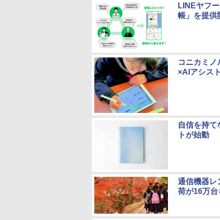
LINEヤフ
帳」を提供
コニカミノル
×AIアシ
自信を持て
トが始動
通信機器レン
荷が16万