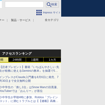
Impress サイト
全カテゴリ
ナー
製品・サービス
アクセスランキング
時間
24時間
1週間
1カ月
【読者プレゼント】書籍『いちばんやさしい 先
生が校務に使えるGeminiの教本』を抽選で5名
様にプレゼント ――応募締切は2026年8月12
インプレスがClaude入門書を8月6日に発売、7
日（水）まで
月30日まで全文無料公開
小中学生の「推し1位」はSnow Manの目黒蓮、
YouTuberでは「おんりー」が首位
小中学生が早朝4時に参加、Roblox「ブレイン
ロット」に潜むトラブルとは【【連載】高橋暁
子の「親と先生の気になるネット」】