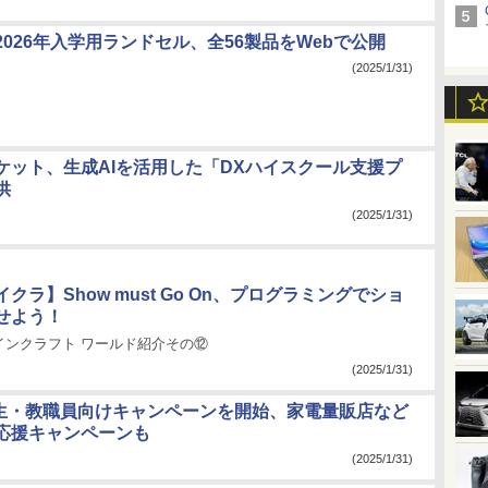
026年入学用ランドセル、全56製品をWebで公開
(2025/1/31)
ケット、生成AIを活用した「DXハイスクール支援プ
供
(2025/1/31)
クラ】Show must Go On、プログラミングでショ
せよう！
インクラフト ワールド紹介その⑫
(2025/1/31)
が学生・教職員向けキャンペーンを開始、家電量販店など
応援キャンペーンも
(2025/1/31)