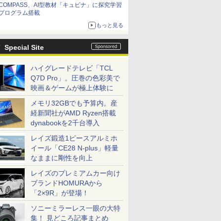
COMPASS、AI型教材「キュビナ」に探究学習
プログラム搭載
もっと見る
Special Site
ハイグレードテレビ「TCL
Q7D Pro」。圧巻の色彩美で
映画＆ゲームが極上体験に
メモリ32GBでも予算内。産
経新聞社がAMD Ryzen搭載
dynabookを2千台導入
レイズ鍛造1ピースアルミホ
イール「CE28 N-plus」軽量
なままに剛性を向上
レイズのプレミアムカー向け
ブランドHOMURAから
「2×9R」が登場！
ソニーミラーレス一眼の大特
集！ 見どころ記事まとめ