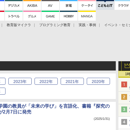
教育版マイクラ
プログラミング教育
実践・事例
イベント・セミ
1
年
2023
年
2022
年
2021
年
2020
年
年
学園の教員が「未来の学び」を言語化、書籍『探究の
が2月7日に発売
(2025/1/31)