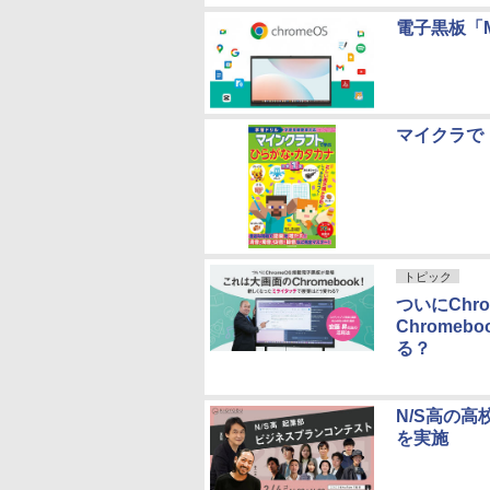
電子黒板「M
マイクラで
トピック
ついにCh
Chrome
る？
N/S高の
を実施