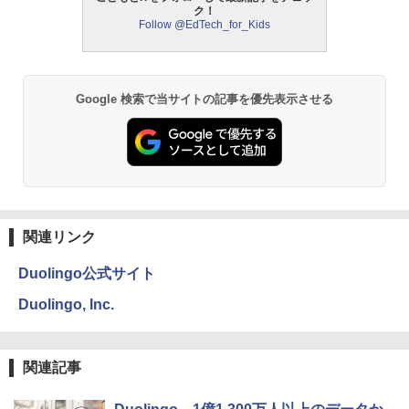
ク！
Follow @EdTech_for_Kids
モルカ: 原子・分子に強くなるカードゲ
2
ーム
￥1,980
Google 検索で当サイトの記事を優先表示させる
物理実験モデル楽器電磁気教材を教える
3
ダルトンボード/ゴルトンボード物理学、
Galtonplatteの物理的な機器
￥5,800
関連リンク
Duolingo公式サイト
エンジニアリングキット小さなカート -
4
クリエイティブトイビルド、シンプルな
Duolingo, Inc.
メカニックキット|子供向けの可動部品、
ホリデープロジェクト、ギフトイベン
ト、誕生日の楽しみ、イースターディス
カバリーを備えたインタラクティブサイ
関連記事
エンスツール