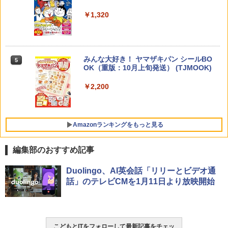
ち 誰が〈ことばの力〉を育てるのか
￥1,320
￥1,870
Amazon Fire HD 10 キッズプロ (10イン
4
チ) ディズニー スティッチ エディション
対象年齢6歳から 数千点のキッズコンテ
ンツが1年間使い放題
みんな大好き！ ヤマザキパン シールBO
5
ゼロからわかる！ みるみる図形に強く
5
￥26,980
OK（重版：10月上旬発送） (TJMOOK)
なるマンガ
￥2,200
￥1,430
くもん出版(KUMON PUBLISHING) ロジ
5
カル国旗パズル 知育玩具 おもちゃ 4歳以
上 KUMON LK-10
Amazonランキングをもっと見る
￥2,127
編集部のおすすめ記事
ThinkFun ボードゲーム 「サーキット・
Duolingo、AI英会話「リリーとビデオ通
1
メイズ」 配線回路をプログラミングする
話」のテレビCMを1月11日より放映開始
日本語説明書付 8歳~ 76341 誕生日 クリ
スマス
￥3,118
こどもとITをフォローして最新記事をチェッ