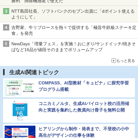
勝利 掃除機感覚で使えた
NTT島田社長、ソフトバンクのセブン出資に「dポイント使える
ようにして」
吉野家、牛リブロースを熱々で提供する「極旨牛鉄板ステーキ定
食」を発売
NewDays「増量フェス」を実施！おにぎり/サンドイッチ/焼きそ
ばなど16品が値段そのままでボリュームアップ
もっと見る
生成AI関連トピック
COMPASS、AI型教材「キュビナ」に探究学習
プログラム搭載
コニカミノルタ、生成AIパイロット校の活用傾
向と実践を集約した教員向け冊子を無料公開
ヒアリングから制作・発表まで、不登校の小中
高生がデザインの仕事を体験