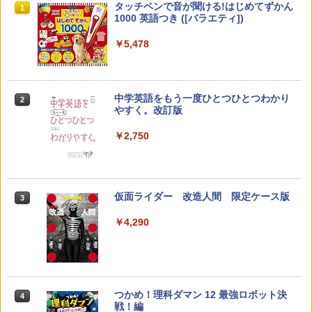
先生のためのGoogle AI完全攻略図鑑
Amazon Fire HD 10 キッズモデル (10イ
タッチペンで音が聞ける!はじめてずかん
1
1
1
ンチ) ピンク 対象年齢3歳から 数千点の
1000 英語つき ([バラエティ])
キッズコンテンツが1年間使い放題
￥-
￥5,478
￥23,980
中学英語をもう一度ひとつひとつわかり
2
子どもが変わる魔法の言葉
パイロット スイスイおえかき for Study
2
2
やすく。改訂版
何回も書ける! れんしゅうボード ひらが
な・カタカナ・すうじ・ABC 3歳以上 知
￥2,200
￥2,750
育
￥2,073
仮面ライダー 改造人間 限定ケース版
3
カウンセリングとは何か 変化するという
3
こと (講談社現代新書 2787)
【くもん出版公式特別セット】くもん出
3
￥4,290
版(KUMON PUBLISHING) くもんの日本
￥1,540
地図パズル 日本の世界遺産すごろく付き
知育玩具 おもちゃ 5歳以上 KUMON PN-
33
￥4,046
つかめ！理科ダマン 12 最強ロボット決
4
「ことばで伝える」ができない子どもた
4
戦！編