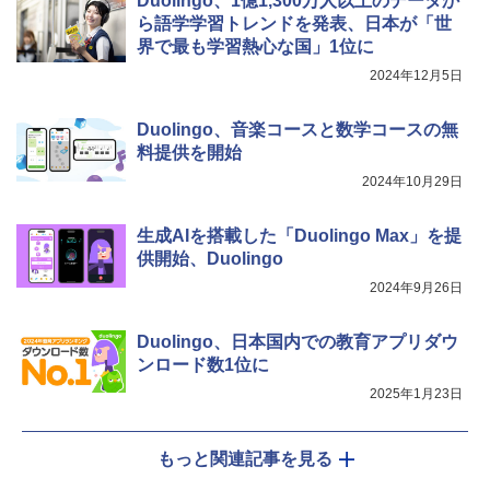
Duolingo、1億1,300万人以上のデータか
￥849
ら語学学習トレンドを発表、日本が「世
界で最も学習熱心な国」1位に
2024年12月5日
Fernrohr:実験用キャビネット
5
￥4,722
Duolingo、音楽コースと数学コースの無
料提供を開始
2024年10月29日
生成AIを搭載した「Duolingo Max」を提
供開始、Duolingo
2024年9月26日
Duolingo、日本国内での教育アプリダウ
ンロード数1位に
2025年1月23日
もっと関連記事を見る