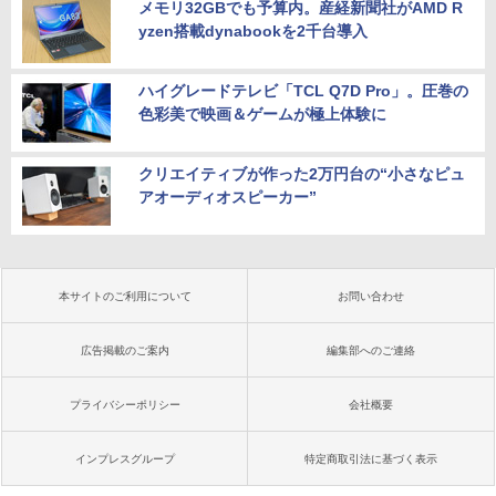
メモリ32GBでも予算内。産経新聞社がAMD R
yzen搭載dynabookを2千台導入
ハイグレードテレビ「TCL Q7D Pro」。圧巻の
色彩美で映画＆ゲームが極上体験に
クリエイティブが作った2万円台の“小さなピュ
アオーディオスピーカー”
本サイトのご利用について
お問い合わせ
広告掲載のご案内
編集部へのご連絡
プライバシーポリシー
会社概要
インプレスグループ
特定商取引法に基づく表示