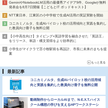
GeminiやNotebookLM活用の最優秀アイデア9件、Googleが無料
発表会を8月7日開催【こどもとIT ポッドキャスト】
NTT東日本、江東区の小中学校で生成AI活用の実証実験を開始
コニカミノルタ、生成AIパイロット校の活用傾向と実践を集約し
た教員向け冊子を無料公開
【小中高生向け】タイピング×英語学習を融合させた「英語王」
をリリース、単語・構文習得をより効率的に
小学生がマイクラで苫小牧駅前を再設計、市長に未来のまちを提
案
もっと見る
最新記事
コニカミノルタ、生成AIパイロット校の活用傾
向と実践を集約した教員向け冊子を無料公開
動画制作からローカルAIまで、N-E.X.T.ハイス
クール構想の学びを支えるHPワークステーシ