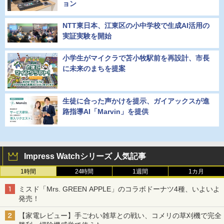
ョン
NTT東日本、江東区の小中学校で生成AI活用の
実証実験を開始
小学生がマイクラで苫小牧駅前を再設計、市長
に未来のまちを提案
生徒に合った声かけを提示、ガイアックスが進
路指導AI「Marvin」を提供
Impress Watchシリーズ 人気記事
1時間
24時間
1週間
1カ月
ミスド「Mrs. GREEN APPLE」のコラボドーナツ4種、いよいよ
発売！
【家電レビュー】手ごわい雑草との戦い、コメリの草刈機で完全