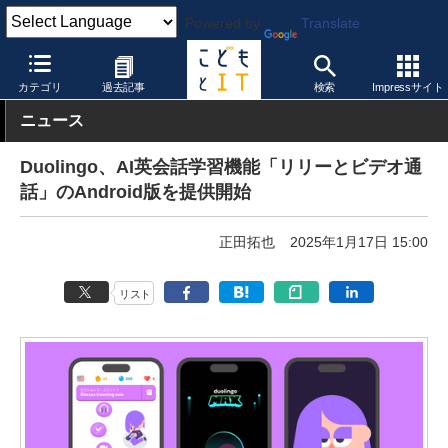
Powered by
Translate
こどもとIT
製品・サービス
デジタル教科書・教材
カテゴリ
過去記事
検索
Impressサイト
ニュース
Duolingo、AI英会話学習機能「リリーとビデオ通
話」のAndroid版を提供開始
正田拓也
2025年1月17日 15:00
リスト