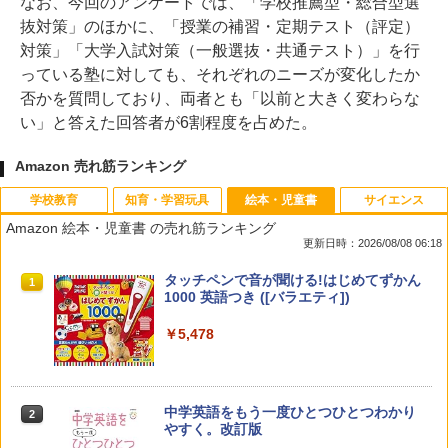
なお、今回のアンケートでは、「学校推薦型・総合型選
抜対策」のほかに、「授業の補習・定期テスト（評定）
対策」「大学入試対策（一般選抜・共通テスト）」を行
っている塾に対しても、それぞれのニーズが変化したか
否かを質問しており、両者とも「以前と大きく変わらな
い」と答えた回答者が6割程度を占めた。
Amazon 売れ筋ランキング
学校教育
知育・学習玩具
絵本・児童書
サイエンス
Amazon 絵本・児童書 の売れ筋ランキング
更新日時：2026/08/08 06:18
教育者のためのコーチング入門
Amazon Fire HD 10 キッズモデル (10イ
タッチペンで音が聞ける!はじめてずかん
1
1
1
ンチ) ピンク 対象年齢3歳から 数千点の
1000 英語つき ([バラエティ])
キッズコンテンツが1年間使い放題
￥2,530
￥5,478
￥23,980
中学英語をもう一度ひとつひとつわかり
2
先生のためのGoogle AI完全攻略図鑑
パイロット スイスイおえかき for Study
2
2
やすく。改訂版
何回も書ける! れんしゅうボード ひらが