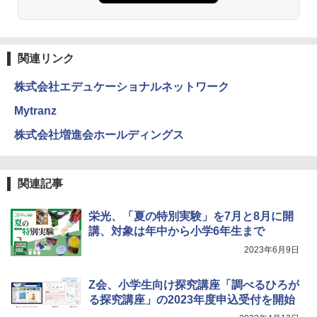
ダルトンボード/ゴルトンボード物理学、
Galtonplatteの物理的な機器
￥5,800
関連リンク
株式会社エデュケーショナルネットワーク
エンジニアリングキット小さなカート -
4
クリエイティブトイビルド、シンプルな
Mytranz
メカニックキット|子供向けの可動部品、
ホリデープロジェクト、ギフトイベン
株式会社増進会ホールディングス
ト、誕生日の楽しみ、イースターディス
カバリーを備えたインタラクティブサイ
エンスツール
関連記事
￥849
栄光、「夏の特別実験」を7月と8月に開
講、対象は年中から小学6年生まで
Fernrohr:実験用キャビネット
5
2023年6月9日
￥4,746
Z会、小学生向け探究講座「調べるひろが
る探究講座」の2023年度申込受付を開始