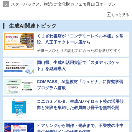
スターバックス、横浜に“文化財カフェ”8月10日オープン
もっと見る
生成AI関連トピック
くまざわ書店が「ヨンデミーレベル本棚」を常
設、八王子オクトーレ店から
子供一人ひとりの読む力に合った本を選びやすく
岡山県、生成AI活用実証で「スタディポケッ
ト」を継続導入
COMPASS、AI型教材「キュビナ」に探究学習
プログラム搭載
コニカミノルタ、生成AIパイロット校の活用傾
向と実践を集約した教員向け冊子を無料公開
ヒアリングから制作・発表まで、不登校の小中
高生がデザインの仕事を体験