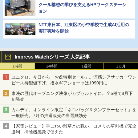
クール構想の学びを支えるHPワークステーシ
ョン
NTT東日本、江東区の小中学校で生成AI活用の
実証実験を開始
Impress Watchシリーズ 人気記事
1時間
24時間
1週間
1カ月
ユニクロ、今日から「お盆特別セール」。涼感シアサッカーワン
ピース待望値下げ、撥水ギアショーツは1990円に
東映の歴代オープニング映像がカプセルトイに。全5種で8月下
旬発売
カルディ、オンライン限定「ネコバッグ＆タンブラーセット」を
一般販売。7月の抽選販売の当選無効分
【家電レビュー】手ごわい雑草との戦い、コメリの草刈機で完全
勝利 掃除機感覚で使えた