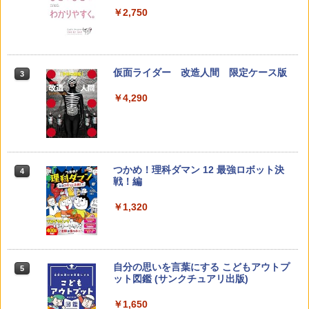
な・カタカナ・すうじ・ABC 3歳以上 知
￥-
￥2,750
育
￥2,073
仮面ライダー 改造人間 限定ケース版
3
カウンセリングとは何か 変化するという
3
こと (講談社現代新書 2787)
【くもん出版公式特別セット】くもん出
3
￥4,290
版(KUMON PUBLISHING) くもんの日本
￥1,540
地図パズル 日本の世界遺産すごろく付き
知育玩具 おもちゃ 5歳以上 KUMON PN-
33
￥4,046
つかめ！理科ダマン 12 最強ロボット決
4
子どもが変わる魔法の言葉
4
戦！編
￥2,200
￥1,320
くもん出版(KUMON PUBLISHING) ロジ
4
カル国旗パズル 知育玩具 おもちゃ 4歳以
上 KUMON LK-10
￥2,127
自分の思いを言葉にする こどもアウトプ
5
ゼロからわかる！ みるみる図形に強く
5
ット図鑑 (サンクチュアリ出版)
なるマンガ
￥1,650