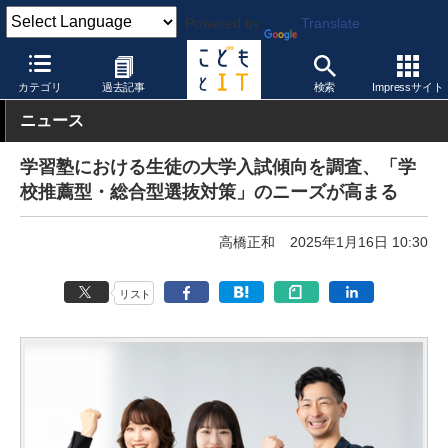
Powered by
Translate
こどもとIT
教育情報・データ
その他
カテゴリ
過去記事
検索
Impressサイト
ニュース
学習塾における生徒の大学入試傾向を調査、「学
校推薦型・総合型選抜対策」のニーズが高まる
高橋正和
2025年1月16日 10:30
リスト