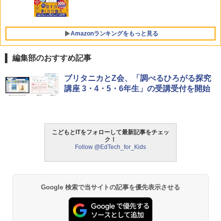
￥1,430
Amazon Fire HD 10 キッズプロ (10イン
5
チ) ディズニー スティッチ エディション
対象年齢6歳から 数千点のキッズコンテ
ンツが1年間使い放題
Amazonランキングをもっと見る
￥26,980
編集部のおすすめ記事
ThinkFun ボードゲーム 「サーキット・
ブリタニカとZ会、「調べるひろがる探究
1
メイズ」 配線回路をプログラミングする
講座 3・4・5・6年生」の受講受付を開始
日本語説明書付 8歳~ 76341 誕生日 クリ
スマス
￥3,118
こどもとITをフォローして最新記事をチェッ
ク！
Follow @EdTech_for_Kids
モルカ: 原子・分子に強くなるカードゲ
2
ーム
￥1,980
Google 検索で当サイトの記事を優先表示させる
物理実験モデル楽器電磁気教材を教える
3