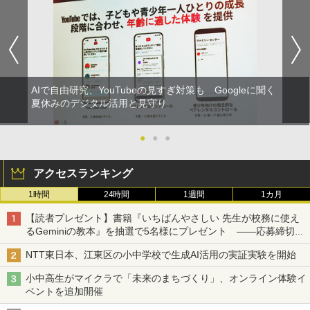
AIで自由研究、YouTubeの見すぎ対策も Googleに聞く
夏休みのデジタル活用と見守り
●
●
●
アクセスランキング
1時間
24時間
1週間
1カ月
【読者プレゼント】書籍『いちばんやさしい 先生が校務に使え
るGeminiの教本』を抽選で5名様にプレゼント ――応募締切は
2026年8月12日（水）まで
NTT東日本、江東区の小中学校で生成AI活用の実証実験を開始
小中高生がマイクラで「未来のまちづくり」、オンライン体験イ
ベントを追加開催