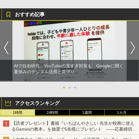
おすすめ記事
AIで自由研究、YouTubeの見すぎ対策も Googleに聞く
夏休みのデジタル活用と見守り
●
●
●
アクセスランキング
1時間
24時間
1週間
1カ月
【読者プレゼント】書籍『いちばんやさしい 先生が校務に使え
るGeminiの教本』を抽選で5名様にプレゼント ――応募締切は
2026年8月12日（水）まで