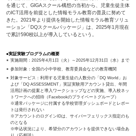
を通じて、GIGAスクール構想の当初から、児童生徒主体
のICT活用を前提とした情報モラル教育の普及に努めて
きた。2021年より提供を開始した情報モラル教育ソリュ
ーション「DQスクールパッケージ」は、2025年1月現在
で累計590校以上が導入しているという。
●実証実験プログラムの概要
実施期間：2025年4月1日（火）～2025年12月31日（水）まで
参加対象：全国の小中学校、教育委員会などの教育機関
対象サービス：利用する児童生徒の人数分の「DQ World」お
よび「DQ ASSESSMENT」実証実験用アカウント貸出、年間
活用計画の提案と導入ワークショップなどの実施、導入校ネッ
トワークへの招待（Facebookのプライベートグループ）
※通常パッケージに付属する学校管理ダッシュボードとレポー
トは発行されない
※アカウントのログインIDは、サイバーフェリックス指定のも
のとなる
※申込状況により、希望分のアカウントを提供できない場合あ
り（応相談）