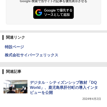
Google 検索で当サイトの記事を優先表示させる
物理実験モデル楽器電磁気教材を教える
3
ダルトンボード/ゴルトンボード物理学、
Galtonplatteの物理的な機器
￥5,800
関連リンク
特設ページ
エンジニアリングキット小さなカート -
4
クリエイティブトイビルド、シンプルな
株式会社サイバーフェリックス
メカニックキット|子供向けの可動部品、
ホリデープロジェクト、ギフトイベン
ト、誕生日の楽しみ、イースターディス
カバリーを備えたインタラクティブサイ
関連記事
エンスツール
￥849
デジタル・シティズンシップ教材「DQ
World」、鹿児島県肝付町の導入インタ
ビューを公開
Fernrohr:実験用キャビネット
2024年4月2日
5