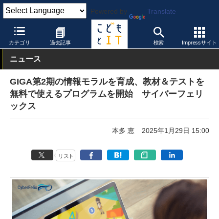
Powered by
Translate
こどもとIT
トピック
小中GIGA
カテゴリ
過去記事
検索
Impressサイト
ニュース
GIGA第2期の情報モラルを育成、教材＆テストを
無料で使えるプログラムを開始 サイバーフェリ
ックス
本多 恵
2025年1月29日 15:00
リスト