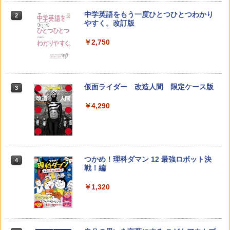
中学英語をもう一度ひとつひとつわかり
2
カウンセリングとは何か 変化するという
2
やすく。改訂版
こと (講談社現代新書 2787)
【くもん出版公式特別セット】くもん出
2
版(KUMON PUBLISHING) くもんの日本
￥2,750
地図パズル 日本の世界遺産すごろく付き
￥1,540
知育玩具 おもちゃ 5歳以上 KUMON PN-
33
￥4,046
仮面ライダー 改造人間 限定ケース版
3
先生のためのGoogle AI完全攻略図鑑
3
￥4,290
￥-
くもん出版(KUMON PUBLISHING) ロジ
3
カル国旗パズル 知育玩具 おもちゃ 4歳以
上 KUMON LK-10
￥2,127
つかめ！理科ダマン 12 最強ロボット決
4
子どもが変わる魔法の言葉
4
戦！編
￥2,200
￥1,320
Joyreal モンテッソーリ ビジーボード 知
4
育玩具2 3歳誕生日プレゼント男の子 女
の子 知育玩具 LED おもちゃ 指先知育 早
期開発