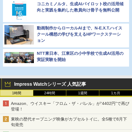
コニカミノルタ、生成AIパイロット校の活用傾
向と実践を集約した教員向け冊子を無料公開
動画制作からローカルAIまで、N-E.X.T.ハイス
クール構想の学びを支えるHPワークステーシ
ョン
NTT東日本、江東区の小中学校で生成AI活用の
実証実験を開始
Impress Watchシリーズ 人気記事
1時間
24時間
1週間
1カ月
Amazon、ウイスキー「フロム・ザ・バレル」が“4402円”で再び
登場！
東映の歴代オープニング映像がカプセルトイに。全5種で8月下
旬発売