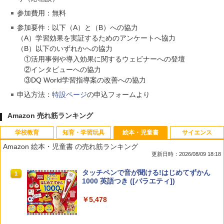
参加費用：無料
参加要件：以下（A）と（B）への協力
（A）学習効果を実証するためのアンケートへ協力
（B）以下のいずれかへの協力
①活用事例や導入効果に関するウェビナーへの登壇
②インタビューへの協力
③DQ World学習指導案の改善への協力
申込方法：
特設ページ
の申込フォームより
Amazon 売れ筋ランキング
学校教育
知育・学習玩具
絵本・児童書
サイエンス
Amazon 絵本・児童書 の売れ筋ランキング
更新日時：2026/08/09 18:18
教育者のためのコーチング入門
パイロット スイスイおえかき for Study
タッチペンで音が聞ける!はじめてずかん
1
1
1
何回も書ける! れんしゅうボード ひらが
1000 英語つき ([バラエティ])
な・カタカナ・すうじ・ABC 3歳以上 知
￥2,530
育
￥5,478
￥2,073