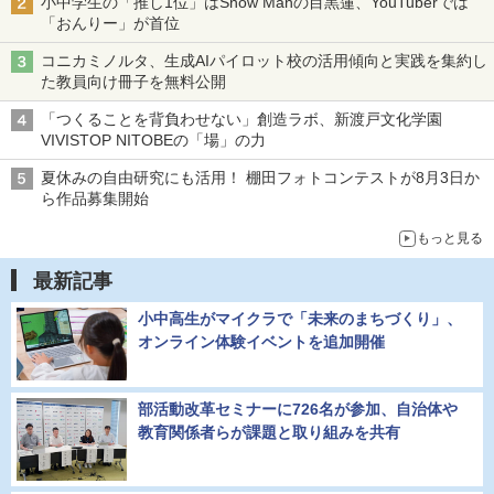
小中学生の「推し1位」はSnow Manの目黒蓮、YouTuberでは
「おんりー」が首位
コニカミノルタ、生成AIパイロット校の活用傾向と実践を集約し
た教員向け冊子を無料公開
「つくることを背負わせない」創造ラボ、新渡戸文化学園
VIVISTOP NITOBEの「場」の力
夏休みの自由研究にも活用！ 棚田フォトコンテストが8月3日か
ら作品募集開始
もっと見る
最新記事
小中高生がマイクラで「未来のまちづくり」、
オンライン体験イベントを追加開催
部活動改革セミナーに726名が参加、自治体や
教育関係者らが課題と取り組みを共有