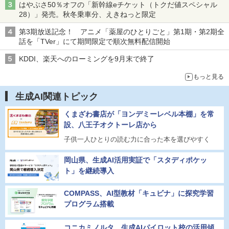
はやぶさ50％オフの「新幹線eチケット（トクだ値スペシャル
28）」発売。秋冬乗車分、えきねっと限定
第3期放送記念！ アニメ「薬屋のひとりごと」第1期・第2期全
話を「TVer」にて期間限定で順次無料配信開始
KDDI、楽天へのローミングを9月末で終了
もっと見る
生成AI関連トピック
くまざわ書店が「ヨンデミーレベル本棚」を常
設、八王子オクトーレ店から
子供一人ひとりの読む力に合った本を選びやすく
岡山県、生成AI活用実証で「スタディポケッ
ト」を継続導入
COMPASS、AI型教材「キュビナ」に探究学習
プログラム搭載
コニカミノルタ、生成AIパイロット校の活用傾