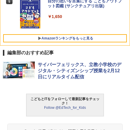
自分の思いを言葉にする こどもアウトプ
5
向山洋一の系譜、その先へ 授業の腕を磨
5
￥2,669
ット図鑑 (サンクチュアリ出版)
く法則: 教育技術が子供の可能性を伸ば
す
￥1,650
￥2,750
Amazon Fire HD 10 キッズプロ (10イン
5
チ) ディズニー スティッチ エディション
対象年齢6歳から 数千点のキッズコンテ
Amazonランキングをもっと見る
ンツが1年間使い放題
￥26,980
編集部のおすすめ記事
ThinkFun ボードゲーム 「サーキット・
サイバーフェリックス、立教小学校のデ
1
メイズ」 配線回路をプログラミングする
ジタル・シティズンシップ授業を2月12
日本語説明書付 8歳~ 76341 誕生日 クリ
日にリアルタイム配信
スマス
￥3,118
こどもとITをフォローして最新記事をチェッ
ク！
Follow @EdTech_for_Kids
モルカ: 原子・分子に強くなるカードゲ
2
ーム
￥1,980