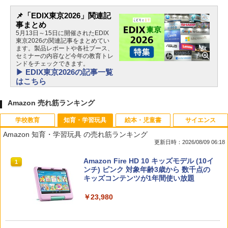
📌「EDIX東京2026」関連記
事まとめ
5月13日～15日に開催されたEDIX
東京2026の関連記事をまとめてい
ます。製品レポートや各社ブース、
セミナーの内容など今年の教育トレ
ンドをチェックできます。
▶ EDIX東京2026の記事一覧
はこちら
Amazon 売れ筋ランキング
学校教育
知育・学習玩具
絵本・児童書
サイエンス
Amazon 知育・学習玩具 の売れ筋ランキング
更新日時：2026/08/09 06:18
教育者のためのコーチング入門
Amazon Fire HD 10 キッズモデル (10イ
1
1
ンチ) ピンク 対象年齢3歳から 数千点の
キッズコンテンツが1年間使い放題
￥2,530
￥23,980