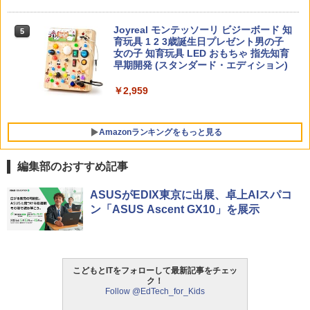
く法則: 教育技術が子供の可能性を伸ば
す
Joyreal モンテッソーリ ビジーボード 知
5
￥2,750
育玩具 1 2 3歳誕生日プレゼント男の子
女の子 知育玩具 LED おもちゃ 指先知育
早期開発 (スタンダード・エディション)
￥2,959
Amazonランキングをもっと見る
編集部のおすすめ記事
タッチペンで音が聞ける!はじめてずかん
ThinkFun ボードゲーム 「サーキット・
ASUSがEDIX東京に出展、卓上AIスパコ
1
1
1000 英語つき ([バラエティ])
メイズ」 配線回路をプログラミングする
ン「ASUS Ascent GX10」を展示
日本語説明書付 8歳~ 76341 誕生日 クリ
スマス
￥5,478
￥3,118
こどもとITをフォローして最新記事をチェッ
ク！
中学英語をもう一度ひとつひとつわかり
2
Follow @EdTech_for_Kids
やすく。改訂版
モルカ: 原子・分子に強くなるカードゲ
2