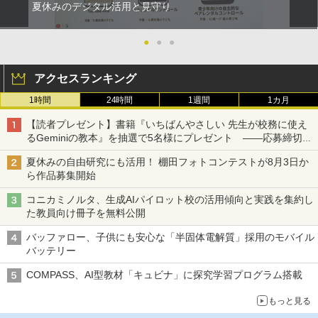
夏休みのデジタル活用と見守り
●
●
●
アクセスランキング
1時間
24時間
1週間
1カ月
【読者プレゼント】書籍『いちばんやさしい 先生が校務に使え
るGeminiの教本』を抽選で5名様にプレゼント ――応募締切は
2026年8月12日（水）まで
夏休みの自由研究にも活用！ 棚田フォトコンテストが8月3日か
ら作品募集開始
コニカミノルタ、生成AIパイロット校の活用傾向と実践を集約し
た教員向け冊子を無料公開
バッファロー、子供にも安心な「半固体電解質」採用のモバイル
バッテリー
COMPASS、AI型教材「キュビナ」に探究学習プログラム搭載
もっと見る