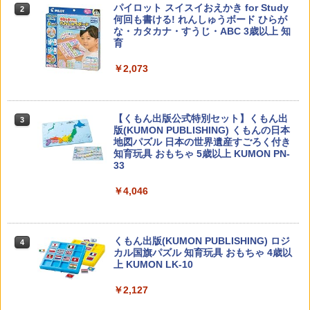
カウンセリングとは何か 変化するという
パイロット スイスイおえかき for Study
2
2
こと (講談社現代新書 2787)
何回も書ける! れんしゅうボード ひらが
な・カタカナ・すうじ・ABC 3歳以上 知
育
￥1,540
￥2,073
先生のためのGoogle AI完全攻略図鑑
3
【くもん出版公式特別セット】くもん出
3
￥-
版(KUMON PUBLISHING) くもんの日本
地図パズル 日本の世界遺産すごろく付き
知育玩具 おもちゃ 5歳以上 KUMON PN-
33
￥4,046
子どもが変わる魔法の言葉
4
￥2,200
くもん出版(KUMON PUBLISHING) ロジ
4
カル国旗パズル 知育玩具 おもちゃ 4歳以
上 KUMON LK-10
￥2,127
向山洋一の系譜、その先へ 授業の腕を磨
5