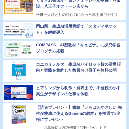
くまざわ書店が「ヨンデミーレベル本棚」を常
設、八王子オクトーレ店から
子供一人ひとりの読む力に合った本を選びやすく
岡山県、生成AI活用実証で「スタディポケッ
ト」を継続導入
COMPASS、AI型教材「キュビナ」に探究学習
プログラム搭載
コニカミノルタ、生成AIパイロット校の活用傾
向と実践を集約した教員向け冊子を無料公開
ヒアリングから制作・発表まで、不登校の小中
高生がデザインの仕事を体験
【読者プレゼント】書籍『いちばんやさしい 先
生が校務に使えるGeminiの教本』を抽選で5名
様にプレゼント
――応募締切は2026年8月12日（水）まで