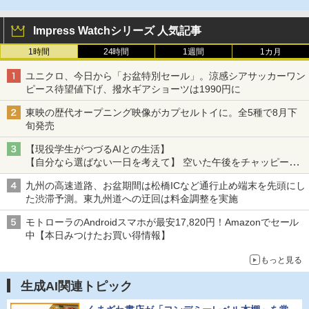
Impress Watchシリーズ 人気記事
1時間
24時間
1週間
1カ月
ユニクロ、今日から「お盆特別セール」。涼感シアサッカーワン
ピース待望値下げ、撥水ギアショーツは1990円に
東映の歴代オープニング映像がカプセルトイに。全5種で8月下
旬発売
【現役学生がつづるAIとの生活】
【自分なら選ばない一日を考えて】 空いた午後をチャッピーに
捧げたら、思わぬ絶景に出会った話
九州の高速道路、お盆期間は松橋ICなど通行止め端末を先頭にし
た渋滞予測。東九州道への迂回は料金調整を実施
モトローラのAndroidスマホが最安17,820円！Amazonでセール
中【本日みつけたお買い得情報】
もっと見る
生成AI関連トピック