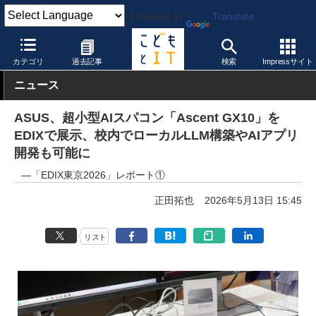
Powered by
Translate
こどもとIT
イベント・セミナー
展示会
EDIX東京2026特集
カテゴリ
過去記事
検索
Impressサイト
ニュース
ASUS、超小型AIスパコン「Ascent GX10」を
EDIXで展示、校内でローカルLLM構築やAIアプリ
開発も可能に
―「EDIX東京2026」レポート①
正田拓也
2026年5月13日 15:45
リスト