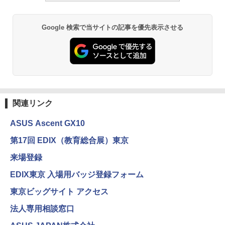
ーム
￥2,750
￥1,980
Google 検索で当サイトの記事を優先表示させる
仮面ライダー 改造人間 限定ケース版
3
物理実験モデル楽器電磁気教材を教える
3
ダルトンボード/ゴルトンボード物理学、
￥4,290
Galtonplatteの物理的な機器
￥5,800
関連リンク
ASUS Ascent GX10
つかめ！理科ダマン 12 最強ロボット決
4
エンジニアリングキット小さなカート -
戦！編
4
クリエイティブトイビルド、シンプルな
第17回 EDIX（教育総合展）東京
メカニックキット|子供向けの可動部品、
￥1,320
ホリデープロジェクト、ギフトイベン
来場登録
ト、誕生日の楽しみ、イースターディス
カバリーを備えたインタラクティブサイ
EDIX東京 入場用バッジ登録フォーム
エンスツール
東京ビッグサイト アクセス
自分の思いを言葉にする こどもアウトプ
5
￥849
ット図鑑 (サンクチュアリ出版)
法人専用相談窓口
￥1,650