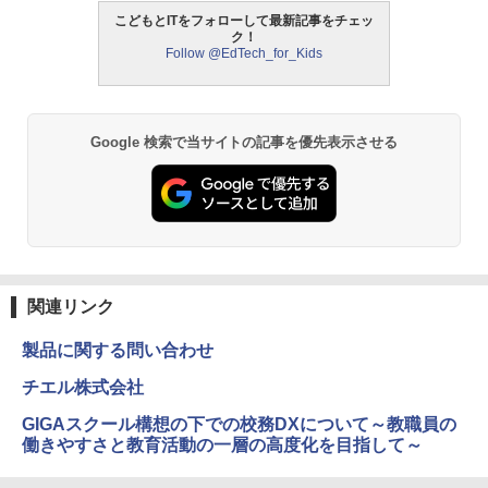
こどもとITをフォローして最新記事をチェッ
ク！
Follow @EdTech_for_Kids
モルカ: 原子・分子に強くなるカードゲ
2
ーム
￥1,980
Google 検索で当サイトの記事を優先表示させる
物理実験モデル楽器電磁気教材を教える
3
ダルトンボード/ゴルトンボード物理学、
Galtonplatteの物理的な機器
￥5,800
関連リンク
製品に関する問い合わせ
エンジニアリングキット小さなカート -
4
クリエイティブトイビルド、シンプルな
チエル株式会社
メカニックキット|子供向けの可動部品、
ホリデープロジェクト、ギフトイベン
GIGAスクール構想の下での校務DXについて～教職員の
ト、誕生日の楽しみ、イースターディス
働きやすさと教育活動の一層の高度化を目指して～
カバリーを備えたインタラクティブサイ
エンスツール