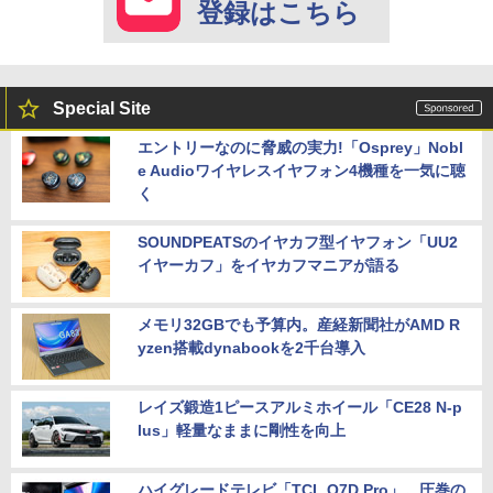
登録はこちら
Special Site
エントリーなのに脅威の実力!「Osprey」Nobl
e Audioワイヤレスイヤフォン4機種を一気に聴
く
SOUNDPEATSのイヤカフ型イヤフォン「UU2
イヤーカフ」をイヤカフマニアが語る
メモリ32GBでも予算内。産経新聞社がAMD R
yzen搭載dynabookを2千台導入
レイズ鍛造1ピースアルミホイール「CE28 N-p
lus」軽量なままに剛性を向上
ハイグレードテレビ「TCL Q7D Pro」。圧巻の