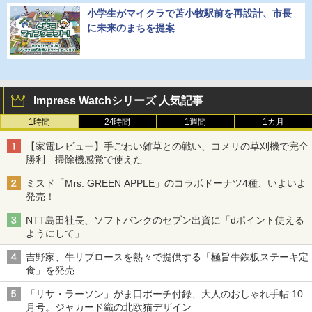
小学生がマイクラで苫小牧駅前を再設計、市長
に未来のまちを提案
Impress Watchシリーズ 人気記事
1時間
24時間
1週間
1カ月
【家電レビュー】手ごわい雑草との戦い、コメリの草刈機で完全
勝利 掃除機感覚で使えた
ミスド「Mrs. GREEN APPLE」のコラボドーナツ4種、いよいよ
発売！
NTT島田社長、ソフトバンクのセブン出資に「dポイント使える
ようにして」
吉野家、牛リブロースを熱々で提供する「極旨牛鉄板ステーキ定
食」を発売
「リサ・ラーソン」がま口ポーチ付録、大人のおしゃれ手帖 10
月号。ジャカード織の北欧猫デザイン