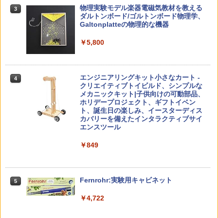
仮面ライダー 改造人間 限定ケース版
3
カウンセリングとは何か 変化するという
3
物理実験モデル楽器電磁気教材を教える
3
こと (講談社現代新書 2787)
【くもん出版公式特別セット】くもん出
ダルトンボード/ゴルトンボード物理学、
3
￥4,290
版(KUMON PUBLISHING) くもんの日本
Galtonplatteの物理的な機器
￥1,540
地図パズル 日本の世界遺産すごろく付き
知育玩具 おもちゃ 5歳以上 KUMON PN-
￥5,800
33
￥4,046
つかめ！理科ダマン 12 最強ロボット決
4
「ことばで伝える」ができない子どもた
4
エンジニアリングキット小さなカート -
戦！編
4
ち 誰が〈ことばの力〉を育てるのか
クリエイティブトイビルド、シンプルな
メカニックキット|子供向けの可動部品、
￥1,320
￥1,870
Amazon Fire HD 10 キッズプロ (10イン
ホリデープロジェクト、ギフトイベン
4
チ) ディズニー スティッチ エディション
ト、誕生日の楽しみ、イースターディス
対象年齢6歳から 数千点のキッズコンテ
カバリーを備えたインタラクティブサイ
ンツが1年間使い放題
エンスツール
みんな大好き！ ヤマザキパン シールBO
5
ゼロからわかる！ みるみる図形に強く
5
￥26,980
￥849
OK（重版：10月上旬発送） (TJMOOK)
なるマンガ
￥2,200
￥1,430
くもん出版(KUMON PUBLISHING) ロジ
Fernrohr:実験用キャビネット
5
5
カル国旗パズル 知育玩具 おもちゃ 4歳以
上 KUMON LK-10
￥4,722
￥2,127