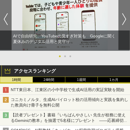
AIで自由研究、YouTubeの見すぎ対策も Googleに聞く
夏休みのデジタル活用と見守り
●
●
●
アクセスランキング
1時間
24時間
1週間
1カ月
NTT東日本、江東区の小中学校で生成AI活用の実証実験を開始
コニカミノルタ、生成AIパイロット校の活用傾向と実践を集約し
た教員向け冊子を無料公開
【読者プレゼント】書籍『いちばんやさしい 先生が校務に使え
るGeminiの教本』を抽選で5名様にプレゼント ――応募締切は
2026年8月12日（水）まで