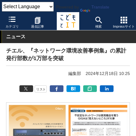
Powered by
Translate
こどもとIT
製品・サービス
ネットワーク
カテゴリ
過去記事
検索
Impressサイト
ニュース
チエル、『ネットワーク環境改善事例集』の累計
発行部数が1万部を突破
編集部
2024年12月18日 10:25
リスト