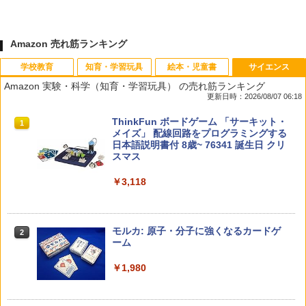
Amazon 売れ筋ランキング
学校教育
知育・学習玩具
絵本・児童書
サイエンス
Amazon 実験・科学（知育・学習玩具） の売れ筋ランキング
更新日時：2026/08/07 06:18
先生のためのGoogle AI完全攻略図鑑
Amazon Fire HD 10 キッズモデル (10イ
タッチペンで音が聞ける!はじめてずかん
ThinkFun ボードゲーム 「サーキット・
1
1
1
1
ンチ) ピンク 対象年齢3歳から 数千点の
1000 英語つき ([バラエティ])
メイズ」 配線回路をプログラミングする
キッズコンテンツが1年間使い放題
日本語説明書付 8歳~ 76341 誕生日 クリ
￥-
スマス
￥5,478
￥23,980
￥3,118
中学英語をもう一度ひとつひとつわかり
2
子どもが変わる魔法の言葉
パイロット スイスイおえかき for Study
2
2
やすく。改訂版
何回も書ける! れんしゅうボード ひらが
モルカ: 原子・分子に強くなるカードゲ
2
な・カタカナ・すうじ・ABC 3歳以上 知
ーム
￥2,200
￥2,750
育
￥1,980
￥2,073