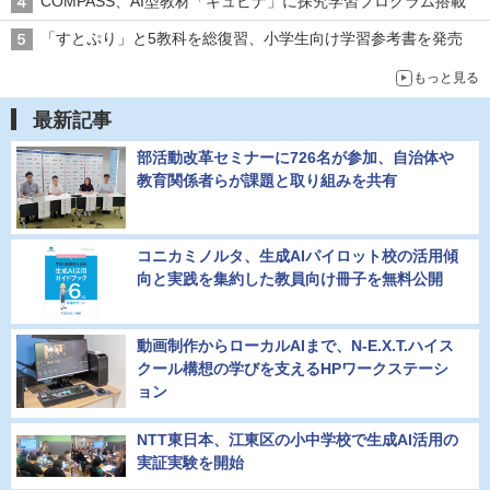
COMPASS、AI型教材「キュビナ」に探究学習プログラム搭載
「すとぷり」と5教科を総復習、小学生向け学習参考書を発売
もっと見る
最新記事
部活動改革セミナーに726名が参加、自治体や
教育関係者らが課題と取り組みを共有
コニカミノルタ、生成AIパイロット校の活用傾
向と実践を集約した教員向け冊子を無料公開
動画制作からローカルAIまで、N-E.X.T.ハイス
クール構想の学びを支えるHPワークステーシ
ョン
NTT東日本、江東区の小中学校で生成AI活用の
実証実験を開始