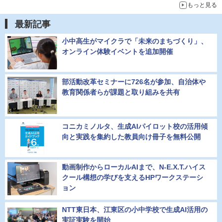
もっと見る
最新記事
小中高生がマイクラで「未来のまちづくり」、
オンライン体験イベントを追加開催
部活動改革セミナーに726名が参加、自治体や
教育関係者らが課題と取り組みを共有
コニカミノルタ、生成AIパイロット校の活用傾
向と実践を集約した教員向け冊子を無料公開
動画制作からローカルAIまで、N-E.X.T.ハイス
クール構想の学びを支えるHPワークステーシ
ョン
NTT東日本、江東区の小中学校で生成AI活用の
実証実験を開始