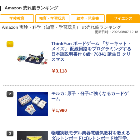
Amazon 売れ筋ランキング
学校教育
知育・学習玩具
絵本・児童書
サイエンス
Amazon 実験・科学（知育・学習玩具） の売れ筋ランキング
更新日時：2026/08/07 12:18
先生のためのGoogle AI完全攻略図鑑
Amazon Fire HD 10 キッズモデル (10イ
タッチペンで音が聞ける!はじめてずかん
ThinkFun ボードゲーム 「サーキット・
1
1
1
1
ンチ) ピンク 対象年齢3歳から 数千点の
1000 英語つき ([バラエティ])
メイズ」 配線回路をプログラミングする
キッズコンテンツが1年間使い放題
日本語説明書付 8歳~ 76341 誕生日 クリ
￥-
スマス
￥5,478
￥23,980
￥3,118
中学英語をもう一度ひとつひとつわかり
2
子どもが変わる魔法の言葉
パイロット スイスイおえかき for Study
2
2
やすく。改訂版
何回も書ける! れんしゅうボード ひらが
モルカ: 原子・分子に強くなるカードゲ
2
な・カタカナ・すうじ・ABC 3歳以上 知
ーム
￥2,200
￥2,750
育
￥1,980
￥2,073
仮面ライダー 改造人間 限定ケース版
3
カウンセリングとは何か 変化するという
3
物理実験モデル楽器電磁気教材を教える
3
こと (講談社現代新書 2787)
【くもん出版公式特別セット】くもん出
ダルトンボード/ゴルトンボード物理学、
3