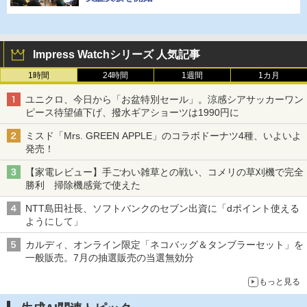
Impress Watchシリーズ 人気記事
1時間
24時間
1週間
1カ月
ユニクロ、今日から「お盆特別セール」。涼感シアサッカーワン
ピース待望値下げ、撥水ギアショーツは1990円に
ミスド「Mrs. GREEN APPLE」のコラボドーナツ4種、いよいよ
発売！
【家電レビュー】手ごわい雑草との戦い、コメリの草刈機で完全
勝利 掃除機感覚で使えた
NTT島田社長、ソフトバンクのセブン出資に「dポイント使える
ようにして」
カルディ、オンライン限定「ネコバッグ＆タンブラーセット」を
一般販売。7月の抽選販売の当選無効分
もっと見る