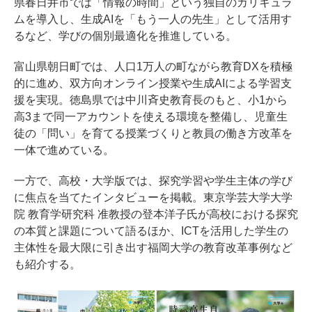
県春日井市では「情報の時間」という独自のカリキュラ
ムを導入し、生成AIを「もう一人の先生」として活用す
るなど、学びの個別最適化を推進している。
富山県朝日町では、人口1万人の町ながら教育DXを積極
的に進め、双方向オンライン授業や生成AIによる学習支
援を実現。徳島県では中川斉史教育長のもと、小1から
高3まで同一アカウントを使える環境を整備し、児童生
徒の「問い」を育てる授業づくりと教員の働き方改革を
一体で進めている。
一方で、高校・大学版では、探究学習や学生主体の学び
に焦点を当てたインタビューを掲載。東京学芸大学大学
院 教育学研究科 准教授の登本洋子氏が高校における探究
の本質と課題について語るほか、ICTを活用した学生の
主体性を最大限に引き出す福岡大学の教育改革事例など
も紹介する。