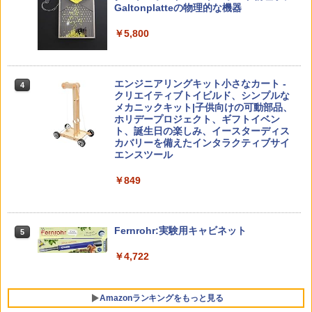
￥4,290
版(KUMON PUBLISHING) くもんの日本
Galtonplatteの物理的な機器
￥1,540
地図パズル 日本の世界遺産すごろく付き
知育玩具 おもちゃ 5歳以上 KUMON PN-
￥5,800
33
￥4,046
つかめ！理科ダマン 12 最強ロボット決
4
「ことばで伝える」ができない子どもた
4
エンジニアリングキット小さなカート -
戦！編
4
ち 誰が〈ことばの力〉を育てるのか
クリエイティブトイビルド、シンプルな
メカニックキット|子供向けの可動部品、
￥1,320
￥1,870
Amazon Fire HD 10 キッズプロ (10イン
ホリデープロジェクト、ギフトイベン
4
チ) ディズニー スティッチ エディション
ト、誕生日の楽しみ、イースターディス
対象年齢6歳から 数千点のキッズコンテ
カバリーを備えたインタラクティブサイ
ンツが1年間使い放題
エンスツール
みんな大好き！ ヤマザキパン シールBO
5
ゼロからわかる！ みるみる図形に強く
5
￥26,980
￥849
OK（重版：10月上旬発送） (TJMOOK)
なるマンガ
￥2,200
￥1,430
くもん出版(KUMON PUBLISHING) ロジ
Fernrohr:実験用キャビネット
5
5
カル国旗パズル 知育玩具 おもちゃ 4歳以
上 KUMON LK-10
￥4,722
￥2,127
Amazonランキングをもっと見る