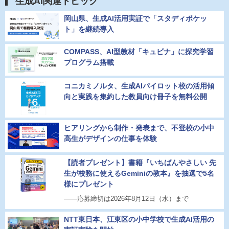
生成AI関連トピック
岡山県、生成AI活用実証で「スタディポケッ
ト」を継続導入
COMPASS、AI型教材「キュビナ」に探究学習
プログラム搭載
コニカミノルタ、生成AIパイロット校の活用傾
向と実践を集約した教員向け冊子を無料公開
ヒアリングから制作・発表まで、不登校の小中
高生がデザインの仕事を体験
【読者プレゼント】書籍『いちばんやさしい 先
生が校務に使えるGeminiの教本』を抽選で5名
様にプレゼント
――応募締切は2026年8月12日（水）まで
NTT東日本、江東区の小中学校で生成AI活用の