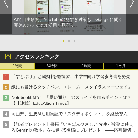
AIで自由研究、YouTubeの見すぎ対策も Googleに聞く
夏休みのデジタル活用と見守り
●
●
●
アクセスランキング
1時間
24時間
1週間
1カ月
「すとぷり」と5教科を総復習、小学生向け学習参考書を発売
紙にも書けるタッチペン、エレコム「スタイラスツーウェイ」
NotebookLMで、「思い通り」のスライドを作るポイントは？
【【連載】EducAItion Times】
岡山県、生成AI活用実証で「スタディポケット」を継続導入
【読者プレゼント】書籍『いちばんやさしい 先生が校務に使え
るGeminiの教本』を抽選で5名様にプレゼント ――応募締切は
2026年8月12日（水）まで