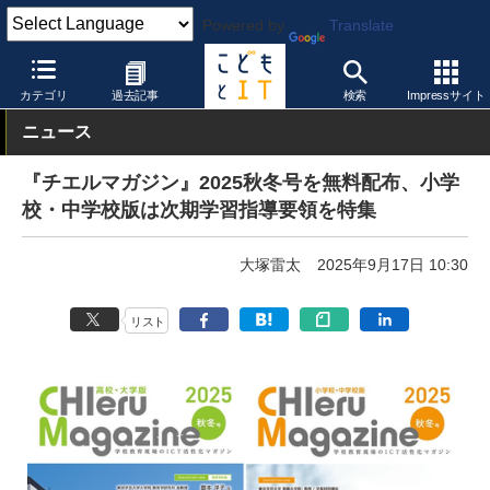
Powered by
Translate
こどもとIT
教育実践・事例
STEAM教育
カテゴリ
過去記事
検索
Impressサイト
ニュース
『チエルマガジン』2025秋冬号を無料配布、小学
校・中学校版は次期学習指導要領を特集
大塚雷太
2025年9月17日 10:30
リスト