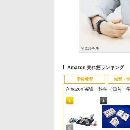
笠原晶子 氏
Amazon 売れ筋ランキング
学校教育
知育・
Amazon 実験・科学（知育
10
10
10
10
1
1
1
1
2
2
2
2