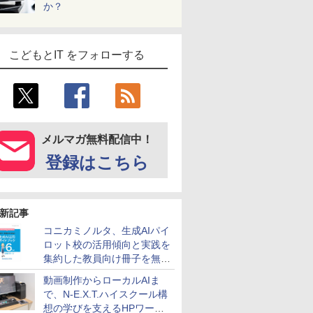
か？
こどもとIT をフォローする
メルマガ無料配信中！
登録はこちら
新記事
コニカミノルタ、生成AIパイ
ロット校の活用傾向と実践を
集約した教員向け冊子を無料
公開
動画制作からローカルAIま
で、N-E.X.T.ハイスクール構
想の学びを支えるHPワーク