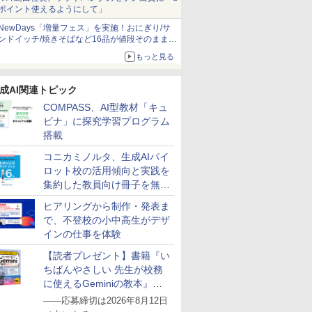
ポイント使えるようにして」
NewDays「増量フェス」を実施！おにぎり/サ
ンドイッチ/焼きそばなど16品が値段そのままで
ボリュームアップ
もっと見る
成AI関連トピック
COMPASS、AI型教材「キュ
ビナ」に探究学習プログラム
搭載
コニカミノルタ、生成AIパイ
ロット校の活用傾向と実践を
集約した教員向け冊子を無料
公開
ヒアリングから制作・発表ま
で、不登校の小中高生がデザ
インの仕事を体験
【読者プレゼント】書籍『い
ちばんやさしい 先生が校務
に使えるGeminiの教本』を
抽選で5名様にプレゼント
――応募締切は2026年8月12日