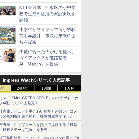
ステーション
NTT東日本、江東区の小中学
校で生成AI活用の実証実験を
開始
小学生がマイクラで苫小牧駅
前を再設計、市長に未来のま
ちを提案
生徒に合った声かけを提示、
ガイアックスが進路指導
AI「Marvin」を提供
Impress Watchシリーズ 人気記事
時間
24時間
1週間
1カ月
ミスド「Mrs. GREEN APPLE」のコラボドーナ
ツ4種、いよいよ発売！
【家電レビュー】手ごわい雑草との戦い、コメ
リの草刈機で完全勝利 掃除機感覚で使えた
吉野家、牛リブロースを熱々で提供する「極旨
牛鉄板ステーキ定食」を発売
NTT島田社長、ソフトバンクのセブン出資に「d