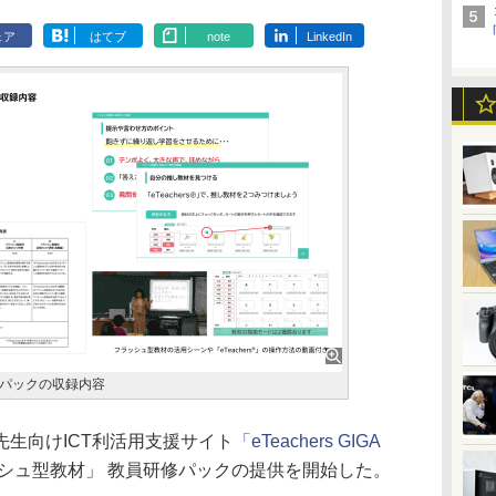
ェア
はてブ
note
LinkedIn
パックの収録内容
生向けICT利活用支援サイト
「eTeachers GIGA
シュ型教材」 教員研修パックの提供を開始した。