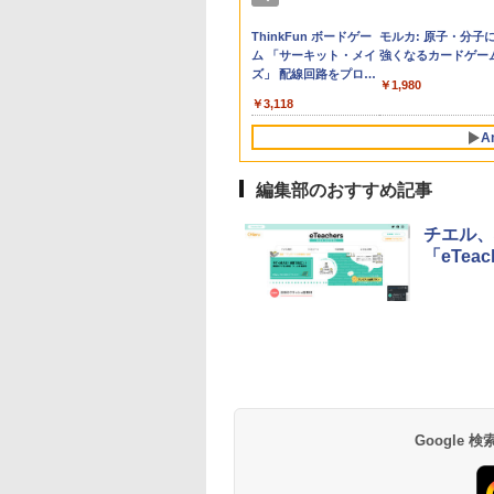
力の正体
鏡【IFデザイン賞
の思いを言葉にす
e Kristalle selbst
「あの子だけずるい」
くもん出版(KUMON
【改訂版】Z会 速読英
Glitzer-Diamanten:
先生のためのGoogle
Amazon Fire HD 10 キ
タッチペンで音が聞け
ThinkFun ボードゲー
子どもが変わる魔法
パイロット スイスイ
中学英語をもう一度
モルカ: 原子・分子
】双眼鏡 ライブ用
こどもアウトプット
hten:
がなくなる学校 合理
PUBLISHING) くもん
熟語｜大学受験の定
Experimentierkasten
AI完全攻略図鑑
ッズモデル (10インチ)
る!はじめてずかん1000
ム 「サーキット・メイ
言葉
えかき for Study 何
とつひとつわかりや
強くなるカードゲー
760
倍 望遠鏡 防振 オペ
 (サンクチュアリ
erimentierkasten
的配慮を支える基礎的
の玉そろばん120 知育
番！ 効率的な速読学習
ピンク 対象年齢3歳か
英語つき ([バラエテ
ズ」 配線回路をプログ
も書ける! れんしゅ
く。改訂版
￥3,258
￥-
￥2,200
￥1,980
ラス 天空席 ディ
)
環境整備
玩具 おもちゃ 3歳以上
で熟語をマスター
ら 数千点のキッズコン
ィ])
ラミングする 日本語説
ボード ひらがな・カ
709
650
767
￥2,420
￥2,882
￥1,320
￥23,980
￥5,478
￥3,118
￥2,073
￥2,750
ルを明瞭に捉えま
KUMON WC-22
テンツが1年間使い放題
明書付 8歳~ 76341 誕
カナ・すうじ・ABC 
SPIE光学技術 + 物
生日 クリスマス
歳以上 知育
A
術防振】広角視野
工学に基づく設計
イカップ クリアで
編集部のおすすめ記事
した視覚体験 超軽
コンパクト 手の平
チエル、
ズ 近視対応 日本
「eTea
扱説明書 バードウ
チング/スポーツ観
/コンサート用/野
察/卒業コンサート
Google