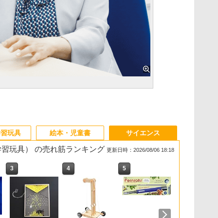
学習玩具
絵本・児童書
サイエンス
・学習玩具） の売れ筋ランキング
更新日時：2026/08/06 18:18
3
3
3
3
4
4
4
4
5
5
5
5
6
6
6
6