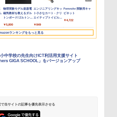
の
お
ひ
に
カウンセリングとは何
【くもん出版公式特別
仮面ライダー 改造人
物理実験モデル楽器電
「ことばで伝える」が
Amazon Fire HD 10 キ
つかめ！理科ダマン 12
エンジニアリングキッ
ゼロからわかる！ み
くもん出版(KUMON
みんな大好き！ ヤマザ
Fernrohr:実験用キャ
向山洋一の系
Joyreal モ
【第72回青
KOSMOS(コ
回
す
ム
か 変化するということ
セット】くもん出版
間 限定ケース版
磁気教材を教えるダル
できない子どもたち 誰
ッズプロ (10インチ) デ
最強ロボット決戦！編
ト小さなカート - クリ
るみる図形に強くなる
PUBLISHING) ロジカ
キパン シール
ビネット
先へ 授業の
リ ビジーボー
想文全国コン
617158 フ
う
(講談社現代新書 2787)
(KUMON
トンボード/ゴルトンボ
が〈ことばの力〉を育
ィズニー スティッチ
エイティブトイビル
マンガ
ル国旗パズル 知育玩具
BOOK（重版：10月上
則: 教育技術
具 1 2 3歳
題図書】まだ
スワーリング
￥4,290
￥1,320
￥4,722
タ
PUBLISHING) くもん
ード物理学、
てるのか
エディション 対象年齢
ド、シンプルなメカニ
おもちゃ 4歳以上
旬発送） (TJMOOK)
可能性を伸ば
ント男の子 女
から (ポプラ物
ニ 先史時代
￥1,540
￥4,046
￥5,800
￥1,870
￥26,980
￥849
￥1,430
￥2,127
￥2,200
￥2,750
￥2,959
￥1,540
￥5,592
3
の日本地図パズル 日本
Galtonplatteの物理的
6歳から 数千点のキッ
ックキット|子供向けの
KUMON LK-10
玩具 LED お
気づける 実験
の世界遺産すごろく付
な機器
ズコンテンツが1年間
可動部品、ホリデープ
先知育 早期開
歳からのお子
mazonランキングをもっと見る
き 知育玩具 おもちゃ 5
使い放題
ロジェクト、ギフトイ
ンダード・エ
心者向けセット
歳以上 KUMON PN-33
ベント、誕生日の楽し
ン)
物 洗面器 ピ
み、イースターディス
飾 多言語対応
カバリーを備えたイン
タラクティブサイエン
小中学校の先生向けICT利活用支援サイト
スツール
chers GIGA SCHOOL」をバージョンアップ
 検索で当サイトの記事を優先表示させる