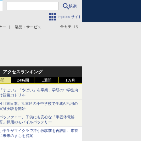
Impress サイト
全カテゴリ
ナー
製品・サービス
アクセスランキング
時間
24時間
1週間
1カ月
「すごい」「やばい」を卒業、学研の中学生向
け語彙力ドリル
NTT東日本、江東区の小中学校で生成AI活用の
実証実験を開始
バッファロー、子供にも安心な「半固体電解
質」採用のモバイルバッテリー
小学生がマイクラで苫小牧駅前を再設計、市長
に未来のまちを提案