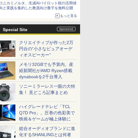
コニカミノルタ、生成AIパイロット校の活用傾
向と実践を集約した教員向け冊子を無料公開
もっと見る
Special Site
クリエイティブが作った2万
円台の“小さなピュアオーデ
ィオスピーカー”
メモリ32GBでも予算内。産
経新聞社がAMD Ryzen搭載
dynabookを2千台導入
ソニーミラーレス一眼の大特
集！ 見どころ記事まとめ
ハイグレードテレビ「TCL
Q7D Pro」。圧巻の色彩美で
映画＆ゲームが極上体験に
総合オーディオブランドに進
化するSHANLINGとは何者