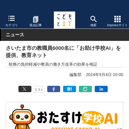
こどもとIT
製品・サービス
校務支援システム
カテゴリ
過去記事
検索
Impressサイト
ニュース
さいたま市の教職員6000名に「お助け学校AI」を
提供、教育ネット
校務の負担軽減や教員の働き方改革の効果を検証
編集部
2024年9月4日 10:00
リスト