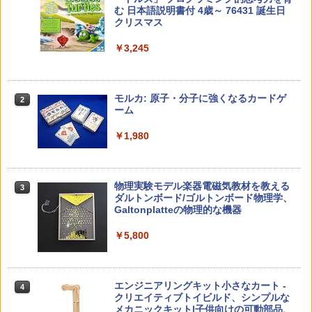
キッズコンテンツが1年間使い放題
む 日本語説明書付 4歳～ 76431 誕生日
￥-
クリスマス
￥5,478
￥23,980
￥3,245
中学英語をもう一度ひとつひとつわかり
2
子どもが変わる魔法の言葉
パイロット スイスイおえかき for Study
2
2
やすく。改訂版
何回も書ける! れんしゅうボード ひらが
モルカ: 原子・分子に強くなるカードゲ
2
な・カタカナ・すうじ・ABC 3歳以上 知
ーム
￥2,200
￥2,750
育
￥1,980
￥2,073
仮面ライダー 改造人間 限定ケース版
3
カウンセリングとは何か 変化するという
3
物理実験モデル楽器電磁気教材を教える
3
こと (講談社現代新書 2787)
【くもん出版公式特別セット】くもん出
ダルトンボード/ゴルトンボード物理学、
3
￥4,290
版(KUMON PUBLISHING) くもんの日本
Galtonplatteの物理的な機器
￥1,540
地図パズル 日本の世界遺産すごろく付き
知育玩具 おもちゃ 5歳以上 KUMON PN-
￥5,800
33
￥4,046
つかめ！理科ダマン 12 最強ロボット決
4
「ことばで伝える」ができない子どもた
4
エンジニアリングキット小さなカート -
戦！編
4
ち 誰が〈ことばの力〉を育てるのか
クリエイティブトイビルド、シンプルな
メカニックキット|子供向けの可動部品、