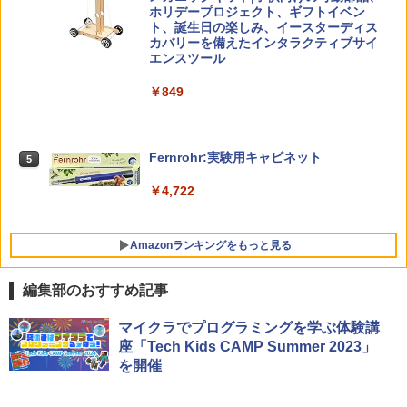
￥1,320
￥1,870
Amazon Fire HD 10 キッズプロ (10イン
ホリデープロジェクト、ギフトイベン
4
チ) ディズニー スティッチ エディション
ト、誕生日の楽しみ、イースターディス
対象年齢6歳から 数千点のキッズコンテ
カバリーを備えたインタラクティブサイ
ンツが1年間使い放題
エンスツール
みんな大好き！ ヤマザキパン シールBO
5
ゼロからわかる！ みるみる図形に強く
5
￥26,980
￥849
OK（重版：10月上旬発送） (TJMOOK)
なるマンガ
￥2,200
￥1,430
くもん出版(KUMON PUBLISHING) ロジ
Fernrohr:実験用キャビネット
5
5
カル国旗パズル 知育玩具 おもちゃ 4歳以
上 KUMON LK-10
￥4,722
￥2,015
Amazonランキングをもっと見る
編集部のおすすめ記事
マイクラでプログラミングを学ぶ体験講
座「Tech Kids CAMP Summer 2023」
を開催