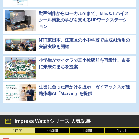
動画制作からローカルAIまで、N-E.X.T.ハイス
クール構想の学びを支えるHPワークステーシ
ョン
NTT東日本、江東区の小中学校で生成AI活用の
実証実験を開始
小学生がマイクラで苫小牧駅前を再設計、市長
に未来のまちを提案
生徒に合った声かけを提示、ガイアックスが進
路指導AI「Marvin」を提供
Impress Watchシリーズ 人気記事
1時間
24時間
1週間
1カ月