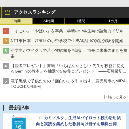
アクセスランキング
1時間
24時間
1週間
1カ月
「すごい」「やばい」を卒業、学研の中学生向け語彙力ドリル
NTT東日本、江東区の小中学校で生成AI活用の実証実験を開始
小学生がマイクラで苫小牧駅前を再設計、市長に未来のまちを提
案
【読者プレゼント】書籍『いちばんやさしい 先生が校務に使え
るGeminiの教本』を抽選で5名様にプレゼント ――応募締切は
2026年8月12日（水）まで
電子黒板で子供たちの「面白い」を引き出す、鹿児島市のMIRAI
TOUCH活用事例
もっと見る
最新記事
コニカミノルタ、生成AIパイロット校の活用傾
向と実践を集約した教員向け冊子を無料公開