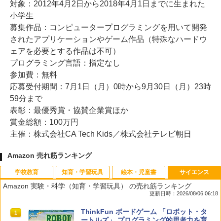
対象：2012年4月2日から2018年4月1日までに生まれた
小学生
募集作品：コンピュータープログラミングを用いて開発
されたアプリケーションやゲーム作品（特殊なハードウ
ェアを必要とする作品は不可）
プログラミング言語：指定なし
参加費：無料
応募受付期間：7月1日（月）0時から9月30日（月）23時
59分まで
表彰：最優秀賞・協賛企業賞ほか
賞金総額：100万円
主催：株式会社CA Tech Kids／株式会社テレビ朝日
Amazon 売れ筋ランキング
学校教育
知育・学習玩具
絵本・児童書
サイエンス
Amazon 実験・科学（知育・学習玩具） の売れ筋ランキング
更新日時：2026/08/06 06:18
先生のためのGoogle AI完全攻略図鑑
Amazon Fire HD 10 キッズモデル (10イ
タッチペンで音が聞ける!はじめてずかん
ThinkFun ボードゲーム 「ロボット・タ
1
1
1
1
ンチ) ピンク 対象年齢3歳から 数千点の
1000 英語つき ([バラエティ])
ートルズ」 プログラミング的思考力を育