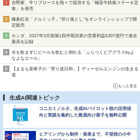
吉野家、牛リブロースを熱々で提供する「極旨牛鉄板ステーキ定
食」を発売
鎌倉紅谷「クルミッ子」“切り落とし”をオンラインショップで限
定販売
ホンダ、2027年3月期第1四半期決算の営業利益5307億円で過去
最高を記録
水を飲まずにビールを飲むと倒れる「ふらつくビアグラスbyよ
なよなエール」
【まるも亜希子の「寄り道日和」】ディーゼルエンジンの生きる
道
もっと見る
生成AI関連トピック
コニカミノルタ、生成AIパイロット校の活用傾
向と実践を集約した教員向け冊子を無料公開
ヒアリングから制作・発表まで、不登校の小中