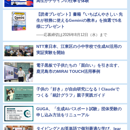
高生がデザインの仕事を体験
【読者プレゼント】書籍『いちばんやさしい 先
生が校務に使えるGeminiの教本』を抽選で5名
様にプレゼント
――応募締切は2026年8月12日（水）まで
NTT東日本、江東区の小中学校で生成AI活用の
実証実験を開始
電子黒板で子供たちの「面白い」を引き出す、
鹿児島市のMIRAI TOUCH活用事例
子供の「好き」が自由研究になる！Claudeで
つくる「統計グラフ」親子実践ガイド
GUGA、「生成AIパスポート試験」団体受験の
申し込み方法をリニューアル
タイピングとAI英単語で個別最適な学び、lear