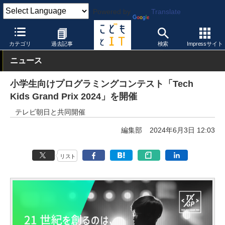
Powered by
Translate
こどもとIT
イベント・セミナー
コンテスト
カテゴリ
過去記事
検索
Impressサイト
ニュース
小学生向けプログラミングコンテスト「Tech
Kids Grand Prix 2024」を開催
テレビ朝日と共同開催
編集部
2024年6月3日 12:03
リスト