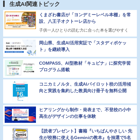
生成AI関連トピック
くまざわ書店が「ヨンデミーレベル本棚」を常
設、八王子オクトーレ店から
子供一人ひとりの読む力に合った本を選びやすく
岡山県、生成AI活用実証で「スタディポケッ
ト」を継続導入
COMPASS、AI型教材「キュビナ」に探究学習
プログラム搭載
コニカミノルタ、生成AIパイロット校の活用傾
向と実践を集約した教員向け冊子を無料公開
ヒアリングから制作・発表まで、不登校の小中
高生がデザインの仕事を体験
【読者プレゼント】書籍『いちばんやさしい 先
生が校務に使えるGeminiの教本』を抽選で5名