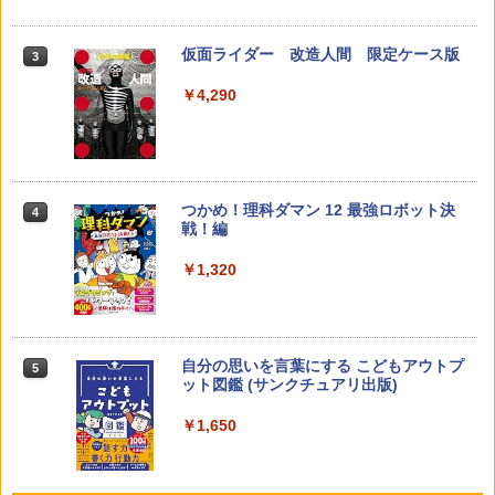
￥2,073
仮面ライダー 改造人間 限定ケース版
3
カウンセリングとは何か 変化するという
3
こと (講談社現代新書 2787)
【くもん出版公式特別セット】くもん出
3
￥4,290
版(KUMON PUBLISHING) くもんの日本
￥1,540
地図パズル 日本の世界遺産すごろく付き
知育玩具 おもちゃ 5歳以上 KUMON PN-
33
￥4,046
つかめ！理科ダマン 12 最強ロボット決
4
子どもが変わる魔法の言葉
4
戦！編
￥2,200
￥1,320
くもん出版(KUMON PUBLISHING) ロジ
4
カル国旗パズル 知育玩具 おもちゃ 4歳以
上 KUMON LK-10
￥2,127
自分の思いを言葉にする こどもアウトプ
5
ゼロからわかる！ みるみる図形に強く
5
ット図鑑 (サンクチュアリ出版)
なるマンガ
￥1,650
￥1,430
Amazon Fire HD 10 キッズプロ (10イン
5
チ) ディズニー スティッチ エディション
対象年齢6歳から 数千点のキッズコンテ