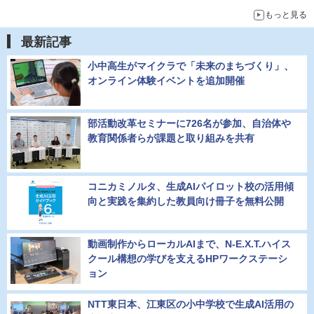
もっと見る
最新記事
小中高生がマイクラで「未来のまちづくり」、
オンライン体験イベントを追加開催
部活動改革セミナーに726名が参加、自治体や
教育関係者らが課題と取り組みを共有
コニカミノルタ、生成AIパイロット校の活用傾
向と実践を集約した教員向け冊子を無料公開
動画制作からローカルAIまで、N-E.X.T.ハイス
クール構想の学びを支えるHPワークステーシ
ョン
NTT東日本、江東区の小中学校で生成AI活用の