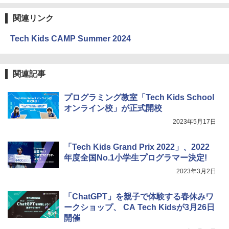
￥5,800
関連リンク
Tech Kids CAMP Summer 2024
エンジニアリングキット小さなカート -
4
クリエイティブトイビルド、シンプルな
メカニックキット|子供向けの可動部品、
ホリデープロジェクト、ギフトイベン
関連記事
ト、誕生日の楽しみ、イースターディス
カバリーを備えたインタラクティブサイ
エンスツール
プログラミング教室「Tech Kids School
オンライン校」が正式開校
￥849
2023年5月17日
「Tech Kids Grand Prix 2022」、2022
Fernrohr:実験用キャビネット
5
年度全国No.1小学生プログラマー決定!
￥4,758
2023年3月2日
「ChatGPT」を親子で体験する春休みワ
ークショップ、 CA Tech Kidsが3月26日
開催