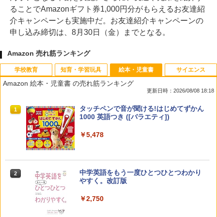
ることでAmazonギフト券1,000円分がもらえるお友達紹
介キャンペーンも実施中だ。お友達紹介キャンペーンの
申し込み締切は、8月30日（金）までとなる。
Amazon 売れ筋ランキング
学校教育
知育・学習玩具
絵本・児童書
サイエンス
Amazon 絵本・児童書 の売れ筋ランキング
更新日時：2026/08/08 18:18
教育者のためのコーチング入門
Amazon Fire HD 10 キッズモデル (10イ
タッチペンで音が聞ける!はじめてずかん
1
1
1
ンチ) ピンク 対象年齢3歳から 数千点の
1000 英語つき ([バラエティ])
キッズコンテンツが1年間使い放題
￥2,530
￥5,478
￥23,980
中学英語をもう一度ひとつひとつわかり
2
先生のためのGoogle AI完全攻略図鑑
パイロット スイスイおえかき for Study
2
2
やすく。改訂版
何回も書ける! れんしゅうボード ひらが
な・カタカナ・すうじ・ABC 3歳以上 知
￥-
￥2,750
育