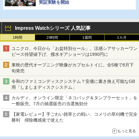
実証実験を開始
Impress Watchシリーズ 人気記事
1時間
24時間
1週間
1カ月
ユニクロ、今日から「お盆特別セール」。涼感シアサッカーワン
ピース待望値下げ、撥水ギアショーツは1990円に
東映の歴代オープニング映像がカプセルトイに。全5種で8月下
旬発売
令和のファミコンディスクシステム？安価に書き換え可能なGB
用「しましまディスクシステム」
カルディ、オンライン限定「ネコバッグ＆タンブラーセット」を
一般販売。7月の抽選販売の当選無効分
【家電レビュー】手ごわい雑草との戦い、コメリの草刈機で完全
勝利 掃除機感覚で使えた
もっと見る