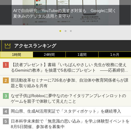
AIで自由研究、YouTubeの見すぎ対策も Googleに聞く
夏休みのデジタル活用と見守り
●
●
●
アクセスランキング
1時間
24時間
1週間
1カ月
【読者プレゼント】書籍『いちばんやさしい 先生が校務に使え
るGeminiの教本』を抽選で5名様にプレゼント ――応募締切は
2026年8月12日（水）まで
部活動改革セミナーに726名が参加、自治体や教育関係者らが課
題と取り組みを共有
なぜ子供はRobloxに夢中なのか？イタリアンブレインロットの
ゲームを親子で体験して見えたこと
岡山県、生成AI活用実証で「スタディポケット」を継続導入
日本科学未来館で「無意識の思い込み」を学ぶ体験型イベントを
8月5日開催、参加者を募集中