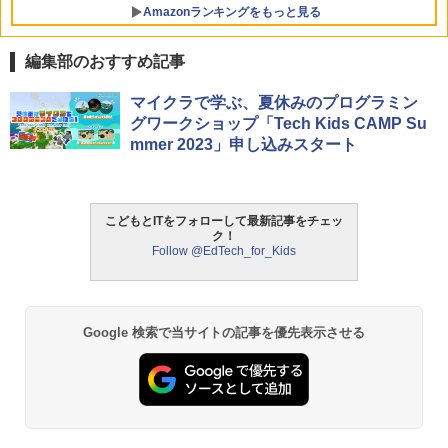
ンツが1年間使い放題
Amazonランキングをもっと見る
￥26,980
編集部のおすすめ記事
ThinkFun ボードゲーム 「サーキット・
マイクラで学ぶ、夏休みのプログラミン
1
メイズ」 配線回路をプログラミングする
グワークショップ「Tech Kids CAMP Su
日本語説明書付 8歳~ 76341 誕生日 クリ
mmer 2023」申し込みスタート
スマス
￥3,118
こどもとITをフォローして最新記事をチェッ
ク！
Follow @EdTech_for_Kids
モルカ: 原子・分子に強くなるカードゲ
2
ーム
￥1,980
Google 検索で当サイトの記事を優先表示させる
物理実験モデル楽器電磁気教材を教える
3
ダルトンボード/ゴルトンボード物理学、
Galtonplatteの物理的な機器