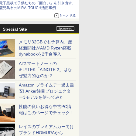
電子黒板で子供たちの「面白い」を引き出す、
鹿児島市のMIRAI TOUCH活用事例
もっと見る
Special Site
メモリ32GBでも予算内。産
経新聞社がAMD Ryzen搭載
dynabookを2千台導入
AIスマートノートの
iFLYTEK「AINOTE 2」はな
ぜ魅力的なのか？
Amazon プライムデー過去最
安! Anker注目プロジェクタ
ー3モデルを使ってみた
性能の良いお得な中古PC情
報はこのページでチェック！
レイズのプレミアムカー向け
ブランドHOMURAから