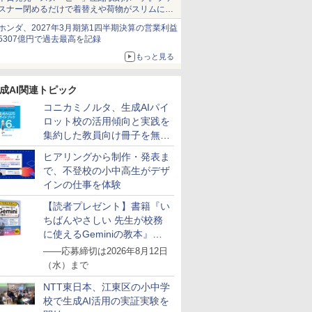
スナー閉めるだけで着替えや荷物がスリムにま
とまる
ホンダ、2027年3月期第1四半期決算の営業利益
5307億円で過去最高を記録
もっと見る
成AI関連トピック
コニカミノルタ、生成AIパイ
ロット校の活用傾向と実践を
集約した教員向け冊子を無料
公開
ヒアリングから制作・発表ま
で、不登校の小中高生がデザ
インの仕事を体験
【読者プレゼント】書籍『い
ちばんやさしい 先生が校務
に使えるGeminiの教本』を
抽選で5名様にプレゼント
――応募締切は2026年8月12日
（水）まで
NTT東日本、江東区の小中学
校で生成AI活用の実証実験を