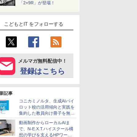
「2×9R」が登場！
こどもとIT をフォローする
メルマガ無料配信中！
登録はこちら
新記事
コニカミノルタ、生成AIパイ
ロット校の活用傾向と実践を
集約した教員向け冊子を無料
公開
動画制作からローカルAIま
で、N-E.X.T.ハイスクール構
想の学びを支えるHPワーク