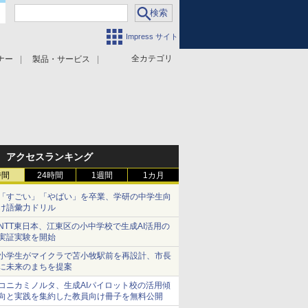
Impress サイト
全カテゴリ
ナー
製品・サービス
アクセスランキング
時間
24時間
1週間
1カ月
「すごい」「やばい」を卒業、学研の中学生向
け語彙力ドリル
NTT東日本、江東区の小中学校で生成AI活用の
実証実験を開始
小学生がマイクラで苫小牧駅前を再設計、市長
に未来のまちを提案
コニカミノルタ、生成AIパイロット校の活用傾
向と実践を集約した教員向け冊子を無料公開