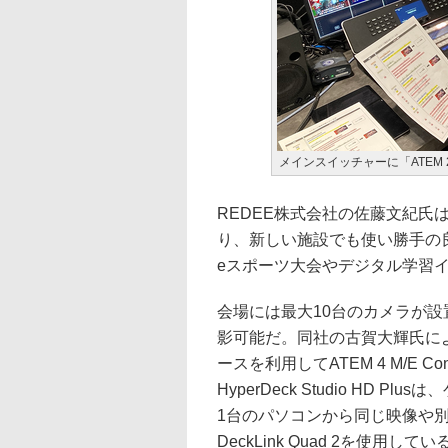
メインスイッチャーに「ATEM 2 M/
REDEE株式会社の佐藤文紀氏は
り、新しい施設でも使い勝手の
eスポーツ大会やデジタル学習
会場には最大10台のカメラが
影可能だ。同社の古賀大輝氏に
ースを利用してATEM 4 M/E C
HyperDeck Studio HD
1台のパソコンから同じ映像や
DeckLink Quad 2を使用してい