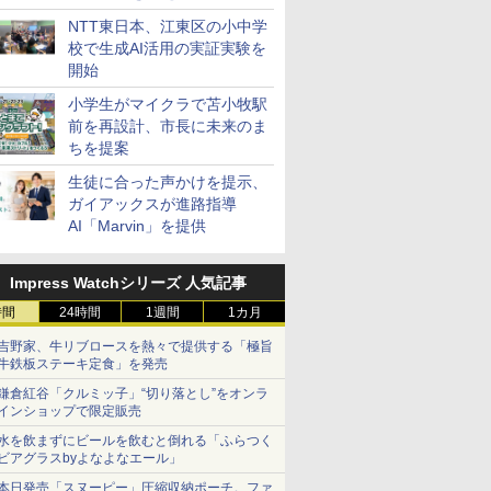
ステーション
NTT東日本、江東区の小中学
校で生成AI活用の実証実験を
開始
小学生がマイクラで苫小牧駅
前を再設計、市長に未来のま
ちを提案
生徒に合った声かけを提示、
ガイアックスが進路指導
AI「Marvin」を提供
Impress Watchシリーズ 人気記事
時間
24時間
1週間
1カ月
吉野家、牛リブロースを熱々で提供する「極旨
牛鉄板ステーキ定食」を発売
鎌倉紅谷「クルミッ子」“切り落とし”をオンラ
インショップで限定販売
水を飲まずにビールを飲むと倒れる「ふらつく
ビアグラスbyよなよなエール」
本日発売「スヌーピー」圧縮収納ポーチ。ファ