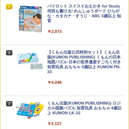
教育者のためのコーチング入門
パイロット スイスイおえかき for Study
1
1
何回も書ける! れんしゅうボード ひらが
な・カタカナ・すうじ・ABC 3歳以上 知
￥2,530
育
￥2,073
カウンセリングとは何か 変化するという
2
こと (講談社現代新書 2787)
【くもん出版公式特別セット】くもん出
2
版(KUMON PUBLISHING) くもんの日本
地図パズル 日本の世界遺産すごろく付き
￥1,540
知育玩具 おもちゃ 5歳以上 KUMON PN-
33
￥4,046
先生のためのGoogle AI完全攻略図鑑
3
￥-
くもん出版(KUMON PUBLISHING) ロジ
3
カル国旗パズル 知育玩具 おもちゃ 4歳以
上 KUMON LK-10
￥2,127
子どもが変わる魔法の言葉
4