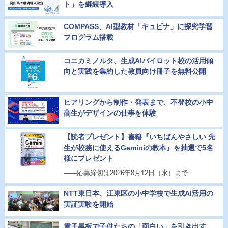
ト」を継続導入
COMPASS、AI型教材「キュビナ」に探究学習
プログラム搭載
コニカミノルタ、生成AIパイロット校の活用傾
向と実践を集約した教員向け冊子を無料公開
ヒアリングから制作・発表まで、不登校の小中
高生がデザインの仕事を体験
【読者プレゼント】書籍『いちばんやさしい 先
生が校務に使えるGeminiの教本』を抽選で5名
様にプレゼント
――応募締切は2026年8月12日（水）まで
NTT東日本、江東区の小中学校で生成AI活用の
実証実験を開始
電子黒板で子供たちの「面白い」を引き出す、