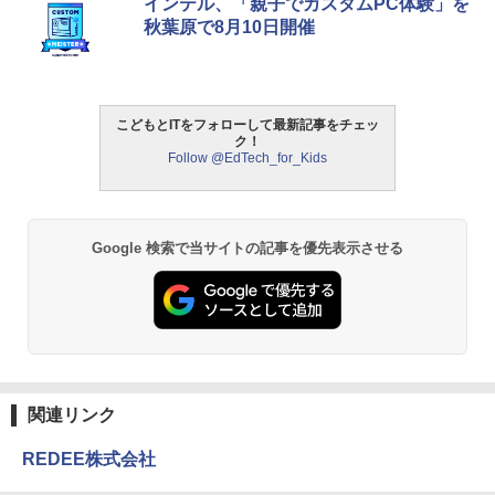
タッチペンで音が聞ける!はじめてずかん
ThinkFun ボードゲーム 「サーキット・
インテル、「親子でカスタムPC体験」を
1
1
1000 英語つき ([バラエティ])
メイズ」 配線回路をプログラミングする
秋葉原で8月10日開催
日本語説明書付 8歳~ 76341 誕生日 クリ
スマス
￥5,478
￥3,118
こどもとITをフォローして最新記事をチェッ
ク！
中学英語をもう一度ひとつひとつわかり
2
Follow @EdTech_for_Kids
やすく。改訂版
モルカ: 原子・分子に強くなるカードゲ
2
ーム
￥2,750
￥1,980
Google 検索で当サイトの記事を優先表示させる
仮面ライダー 改造人間 限定ケース版
3
物理実験モデル楽器電磁気教材を教える
3
ダルトンボード/ゴルトンボード物理学、
￥4,290
Galtonplatteの物理的な機器
￥5,800
関連リンク
REDEE株式会社
つかめ！理科ダマン 12 最強ロボット決
4
エンジニアリングキット小さなカート -
戦！編
4
クリエイティブトイビルド、シンプルな