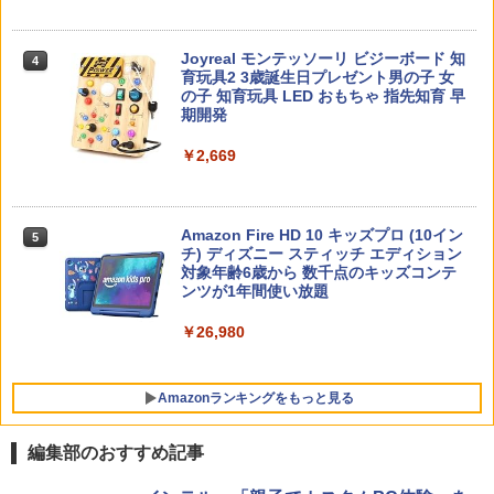
￥2,200
Joyreal モンテッソーリ ビジーボード 知
4
育玩具2 3歳誕生日プレゼント男の子 女
の子 知育玩具 LED おもちゃ 指先知育 早
期開発
向山洋一の系譜、その先へ 授業の腕を磨
5
￥2,669
く法則: 教育技術が子供の可能性を伸ば
す
￥2,750
Amazon Fire HD 10 キッズプロ (10イン
5
チ) ディズニー スティッチ エディション
対象年齢6歳から 数千点のキッズコンテ
ンツが1年間使い放題
￥26,980
Amazonランキングをもっと見る
編集部のおすすめ記事