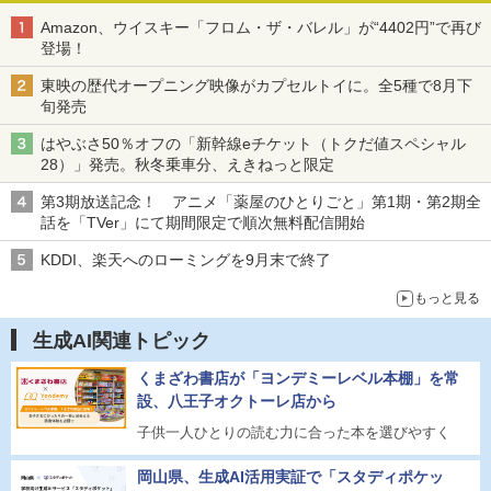
Amazon、ウイスキー「フロム・ザ・バレル」が“4402円”で再び
登場！
東映の歴代オープニング映像がカプセルトイに。全5種で8月下
旬発売
はやぶさ50％オフの「新幹線eチケット（トクだ値スペシャル
28）」発売。秋冬乗車分、えきねっと限定
第3期放送記念！ アニメ「薬屋のひとりごと」第1期・第2期全
話を「TVer」にて期間限定で順次無料配信開始
KDDI、楽天へのローミングを9月末で終了
もっと見る
生成AI関連トピック
くまざわ書店が「ヨンデミーレベル本棚」を常
設、八王子オクトーレ店から
子供一人ひとりの読む力に合った本を選びやすく
岡山県、生成AI活用実証で「スタディポケッ