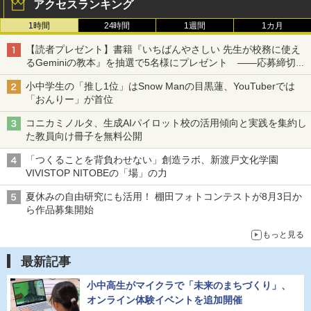
アクセスランキング
1時間
24時間
1週間
1カ月
【読者プレゼント】書籍『いちばんやさしい 先生が校務に使え
るGeminiの教本』を抽選で5名様にプレゼント ――応募締切は
2026年8月12日（水）まで
小中学生の「推し1位」はSnow Manの目黒蓮、YouTuberでは
「おんりー」が首位
コニカミノルタ、生成AIパイロット校の活用傾向と実践を集約し
た教員向け冊子を無料公開
「つくることを背負わせない」創造ラボ、新渡戸文化学園
VIVISTOP NITOBEの「場」の力
夏休みの自由研究にも活用！ 棚田フォトコンテストが8月3日か
ら作品募集開始
もっと見る
最新記事
小中高生がマイクラで「未来のまちづくり」、
オンライン体験イベントを追加開催