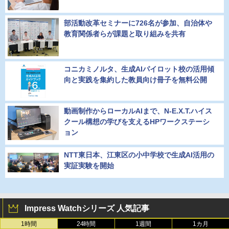
部活動改革セミナーに726名が参加、自治体や
教育関係者らが課題と取り組みを共有
コニカミノルタ、生成AIパイロット校の活用傾
向と実践を集約した教員向け冊子を無料公開
動画制作からローカルAIまで、N-E.X.T.ハイス
クール構想の学びを支えるHPワークステーシ
ョン
NTT東日本、江東区の小中学校で生成AI活用の
実証実験を開始
Impress Watchシリーズ 人気記事
1時間
24時間
1週間
1カ月