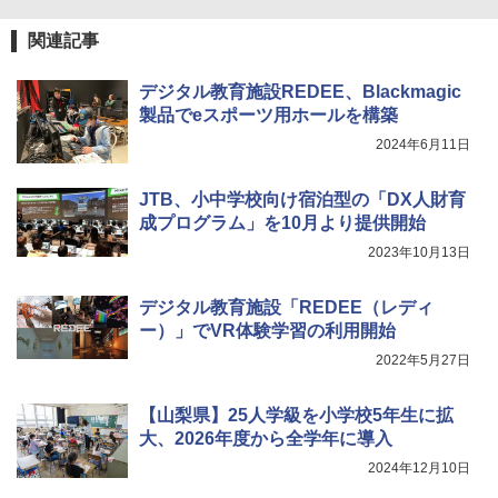
メカニックキット|子供向けの可動部品、
￥1,320
ホリデープロジェクト、ギフトイベン
関連記事
ト、誕生日の楽しみ、イースターディス
カバリーを備えたインタラクティブサイ
デジタル教育施設REDEE、Blackmagic
エンスツール
製品でeスポーツ用ホールを構築
自分の思いを言葉にする こどもアウトプ
5
￥849
ット図鑑 (サンクチュアリ出版)
2024年6月11日
￥1,650
JTB、小中学校向け宿泊型の「DX人財育
Fernrohr:実験用キャビネット
5
成プログラム」を10月より提供開始
2023年10月13日
￥4,758
デジタル教育施設「REDEE（レディ
ー）」でVR体験学習の利用開始
2022年5月27日
【山梨県】25人学級を小学校5年生に拡
大、2026年度から全学年に導入
2024年12月10日