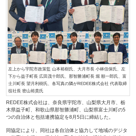
左上から宇陀市政策監 山本裕樹氏、大月市長 小林信保氏、左
下から益子町長 広田茂十郎氏、那智勝浦町長 堀 順一郎氏、富
士川町長 望月利樹氏、各写真の隣がREDEE株式会社 代表取締
役社長 密山裕貴氏
REDEE株式会社は、奈良県宇陀市、山梨県大月市、栃
木県益子町、和歌山県那智勝浦町、山梨県富士川町の5
つの自治体と包括連携協定を8月5日に締結した。
同協定により、同社は各自治体と協力して地域のデジタ