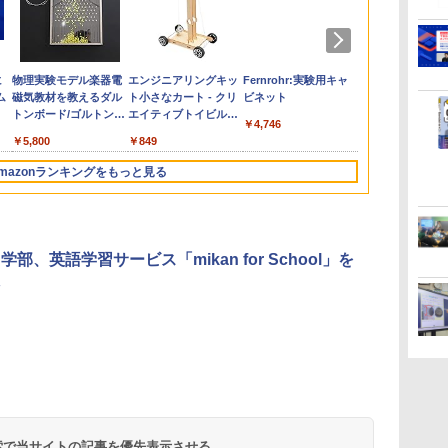
e
お
ひ
に
カウンセリングとは何
【くもん出版公式特別
仮面ライダー 改造人
物理実験モデル楽器電
子どもが変わる魔法の
くもん出版(KUMON
つかめ！理科ダマン 12
エンジニアリングキッ
ゼロからわかる！ み
Amazon Fire HD 10 キ
自分の思いを言葉にす
Fernrohr:実験用キャ
「ことばで伝
Joyreal モ
みんな大好き
KOSMOS(コ
回
す
ム
か 変化するということ
セット】くもん出版
間 限定ケース版
磁気教材を教えるダル
言葉
PUBLISHING) ロジカ
最強ロボット決戦！編
ト小さなカート - クリ
るみる図形に強くなる
ッズプロ (10インチ) デ
る こどもアウトプット
ビネット
できない子ど
リ ビジーボー
キパン シール
617158 フ
う
(講談社現代新書 2787)
(KUMON
トンボード/ゴルトンボ
ル国旗パズル 知育玩具
エイティブトイビル
マンガ
ィズニー スティッチ
図鑑 (サンクチュアリ
が〈ことばの
具 1 2 3歳
BOOK（重版
スワーリング
￥4,290
￥2,200
￥1,320
￥4,746
タ
PUBLISHING) くもん
ード物理学、
おもちゃ 4歳以上
ド、シンプルなメカニ
エディション 対象年齢
出版)
てるのか
ント男の子 女
旬発送） (TJ
ニ 先史時代
￥1,540
￥4,046
￥5,800
￥2,127
￥849
￥1,430
￥26,980
￥1,650
￥1,870
￥2,959
￥2,200
￥5,592
3
の日本地図パズル 日本
Galtonplatteの物理的
KUMON LK-10
ックキット|子供向けの
6歳から 数千点のキッ
玩具 LED お
気づける 実験
の世界遺産すごろく付
な機器
可動部品、ホリデープ
ズコンテンツが1年間
先知育 早期開
歳からのお子
mazonランキングをもっと見る
き 知育玩具 おもちゃ 5
ロジェクト、ギフトイ
使い放題
ンダード・エ
心者向けセット
歳以上 KUMON PN-33
ベント、誕生日の楽し
ン)
物 洗面器 ピ
み、イースターディス
飾 多言語対応
カバリーを備えたイン
タラクティブサイエン
中学部、英語学習サービス「mikan for School」を
スツール
 検索で当サイトの記事を優先表示させる