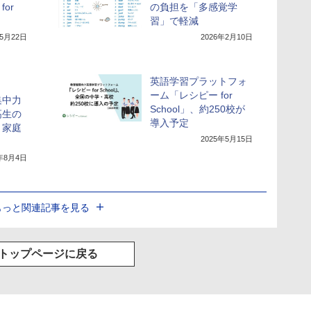
for
の負担を「多感覚学
習」で軽減
年5月22日
2026年2月10日
英語学習プラットフォ
ーム「レシピー for
集中力
School」、約250校が
高生の
導入予定
と家庭
2025年5月15日
5年8月4日
もっと関連記事を見る
トップページに戻る