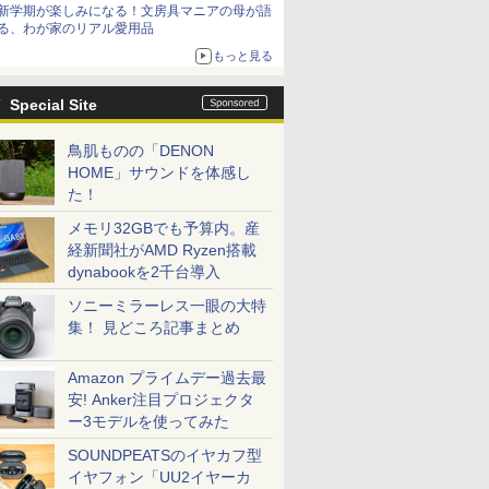
新学期が楽しみになる！文房具マニアの母が語
る、わが家のリアル愛用品
もっと見る
Special Site
鳥肌ものの「DENON
HOME」サウンドを体感し
た！
メモリ32GBでも予算内。産
経新聞社がAMD Ryzen搭載
dynabookを2千台導入
ソニーミラーレス一眼の大特
集！ 見どころ記事まとめ
Amazon プライムデー過去最
安! Anker注目プロジェクタ
ー3モデルを使ってみた
SOUNDPEATSのイヤカフ型
イヤフォン「UU2イヤーカ