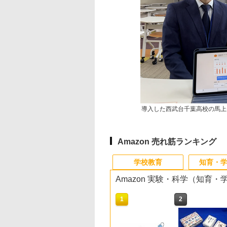
導入した西武台千葉高校の馬上
Amazon 売れ筋ランキング
学校教育
知育・
Amazon 実験・科学（知育
10
10
10
10
1
1
1
1
2
2
2
2