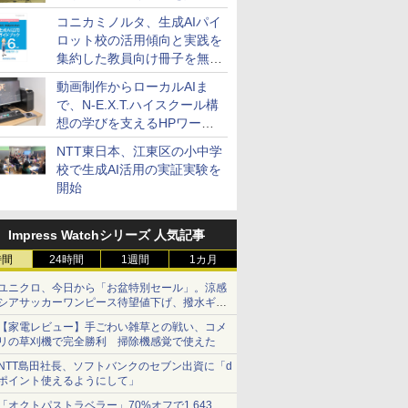
コニカミノルタ、生成AIパイ
ロット校の活用傾向と実践を
集約した教員向け冊子を無料
公開
動画制作からローカルAIま
で、N-E.X.T.ハイスクール構
想の学びを支えるHPワーク
ステーション
NTT東日本、江東区の小中学
校で生成AI活用の実証実験を
開始
Impress Watchシリーズ 人気記事
時間
24時間
1週間
1カ月
ユニクロ、今日から「お盆特別セール」。涼感
シアサッカーワンピース待望値下げ、撥水ギア
ショーツは1990円に
【家電レビュー】手ごわい雑草との戦い、コメ
リの草刈機で完全勝利 掃除機感覚で使えた
NTT島田社長、ソフトバンクのセブン出資に「d
ポイント使えるようにして」
「オクトパストラベラー」70%オフで1,643