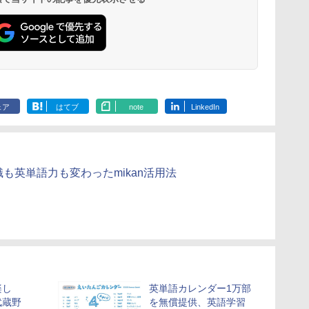
ェア
はてブ
note
LinkedIn
も英単語力も変わったmikan活用法
楽し
英単語カレンダー1万部
武蔵野
を無償提供、英語学習