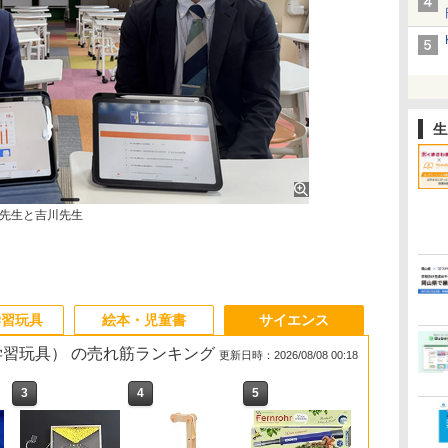
生
先生と吉川先生
学習玩具
絵本・児童書
サイエンス
・学習玩具） の売れ筋ランキング
更新日時：2026/08/08 00:18
3
3
3
3
4
4
4
4
5
5
5
5
6
6
6
6