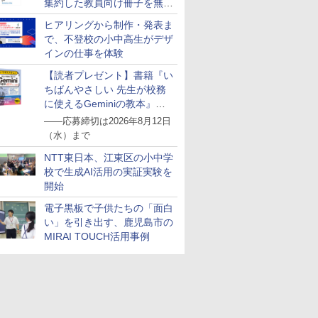
集約した教員向け冊子を無料
公開
ヒアリングから制作・発表ま
で、不登校の小中高生がデザ
インの仕事を体験
える」が
ンテッソー
！ ヤマザ
スモス)
向山洋一の系譜、その
くもん出版(KUMON
【第72回青少年読書感
KOSMOS 617134 サイ
人間関係に「線を引
アガツマ(AGATSUMA)
図鑑いきもの飼ってみ
Exp Natur 50 ミネラル
小学生の究極の自学ノ
くもん出版(KUMON
大学受験ムビスタ 八澤
Grüne Kristalle selbst
「あの子だ
TIME TIM
【改訂版】
Glitzer-D
もたち 誰
ド 知育玩
ァンサイエン
先へ 授業の腕を磨く法
PUBLISHING) スタデ
想文全国コンクール 課
ボーグハンド - 油圧制
く」レッスン 人生がラ
アンパンマンが上手に
た カマキリを黄色い世
&シュタイン。
ート図鑑2: 選べるレシ
PUBLISHING) くもん
のたった6時間で古典
züchten:
がなくなる
Home Edit
熟語｜大学
Experimen
【読者プレゼント】書籍『い
力〉を育
誕生日プレゼ
：10月上
ソルトガ
則: 教育技術が子供の
ィクロック DC-53 ホワ
題図書】まだまだここ
御 XXL ロボットハンド
クになる「バウンダリ
描けちゃう! 天才脳ら
界で育てたらどうな
ピ編
の玉そろばん120 知育
文法: MOVIE×STUDY
Experimentierkasten
的配慮を支
分 タイム
番！ 効率
ちばんやさしい 先生が校務
￥3,139
￥3,284
の子 知育
MOOK)
の時間を活
可能性を伸ばす
イト 知育玩具 おもちゃ
から (ポプラ物語館 94)
サイズ調整可能 左利き
ー」の考え方
くがき教室 対象年齢
る?
玩具 おもちゃ 3歳以上
環境整備
ッド メタ
で熟語をマ
￥2,750
￥2,264
￥1,540
￥14,790
￥1,760
￥3,491
￥1,870
￥1,760
￥2,882
￥1,870
￥1,767
￥2,420
￥4,891
￥1,320
に使えるGeminiの教本』を
もちゃ 指
セット 8
3歳以上 KUMON
用 実験ボックス 10~14
1.5才～ お絵描き おも
KUMON WC-22
ドナイト 
抽選で5名様にプレゼント
発 (スタ
様向け 初
歳のお子様用 多言語説
ちゃ
習タイマー 
――応募締切は2026年8月12日
ディショ
 卵 食べ
明書 (英語)
HMM-W 正
（水）まで
ペット 装
スマス ラ
セット BL
NTT東日本、江東区の小中学
校で生成AI活用の実証実験を
開始
電子黒板で子供たちの「面白
い」を引き出す、鹿児島市の
MIRAI TOUCH活用事例