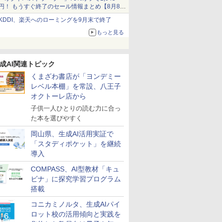
円！ もうすぐ終了のセール情報まとめ【8月8日
更新】
KDDI、楽天へのローミングを9月末で終了
ニンテンドーeショップでは「大神 絶景版」が
67%オフで990円
もっと見る
成AI関連トピック
くまざわ書店が「ヨンデミー
レベル本棚」を常設、八王子
オクトーレ店から
子供一人ひとりの読む力に合っ
た本を選びやすく
岡山県、生成AI活用実証で
「スタディポケット」を継続
導入
COMPASS、AI型教材「キュ
ビナ」に探究学習プログラム
搭載
7
7
7
7
8
8
8
8
9
9
9
9
10
10
10
10
コニカミノルタ、生成AIパイ
ロット校の活用傾向と実践を