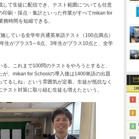
成して生徒に配信でき、テスト範囲についても任意
刷・採点・集計といった作業がすべてmikan for
の業務時間を短縮できる。
施している全学年共通英単語テスト（100点満点）
2年生がプラス5～6点、3年生がプラス10点と、全学
る。これまで100問のテストをやろうとすると、
ikan for Schoolの導入後は1400単語の出題
ってるしね」という雰囲気が定着。生徒が抵抗なく
1
にテスト対策に取り組む生徒も増えたという。