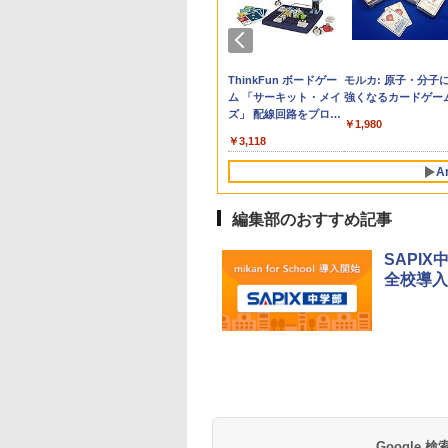
生の究極の自学ノ
ん出版(KUMON
受験ムビスタ 八澤
e Kristalle selbst
「あの子だけずるい」
TIME TIMER MOD
【改訂版】Z会 速読英
Glitzer-Diamanten:
教育者のためのコーチ
Amazon Fire HD 10 キ
タッチペンで音が聞け
ThinkFun ボードゲー
先生のためのGoogl
パイロット スイスイ
中学英語をもう一度
モルカ: 原子・分子
図鑑2: 選べるレシ
LISHING) くもん
った6時間で古典
hten:
がなくなる学校 合理
Home Edition 9cm 60
熟語｜大学受験の定
Experimentierkasten
ング入門
ッズモデル (10インチ)
る!はじめてずかん1000
ム 「サーキット・メイ
AI完全攻略図鑑
えかき for Study 何
とつひとつわかりや
強くなるカードゲー
そろばん120 知育
 MOVIE×STUDY
erimentierkasten
的配慮を支える基礎的
分 タイムタイマー モ
番！ 効率的な速読学習
ピンク 対象年齢3歳か
英語つき ([バラエテ
ズ」 配線回路をプログ
も書ける! れんしゅ
く。改訂版
￥3,284
￥2,530
￥-
￥1,980
 おもちゃ 3歳以上
環境整備
ッド メタリック ミッ
で熟語をマスター
ら 数千点のキッズコン
ィ])
ラミングする 日本語説
ボード ひらがな・カ
760
882
870
767
￥2,420
￥4,891
￥1,320
￥23,980
￥5,478
￥3,118
￥2,073
￥2,750
ON WC-22
ドナイト 時間管理 学
テンツが1年間使い放題
明書付 8歳~ 76341 誕
カナ・すうじ・ABC 
習タイマー TTM9-
生日 クリスマス
歳以上 知育
A
HMM-W 正規品 + クリ
スマス ラッピング袋
セット BL
編集部のおすすめ記事
SAPIX
全校導入
Google