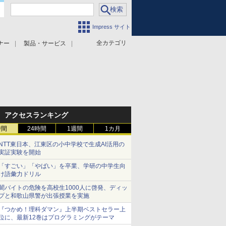
Impress サイト
全カテゴリ
ナー
製品・サービス
アクセスランキング
時間
24時間
1週間
1カ月
NTT東日本、江東区の小中学校で生成AI活用の
実証実験を開始
「すごい」「やばい」を卒業、学研の中学生向
け語彙力ドリル
闇バイトの危険を高校生1000人に啓発、ディッ
プと和歌山県警が出張授業を実施
『つかめ！理科ダマン』上半期ベストセラー上
位に、最新12巻はプログラミングがテーマ