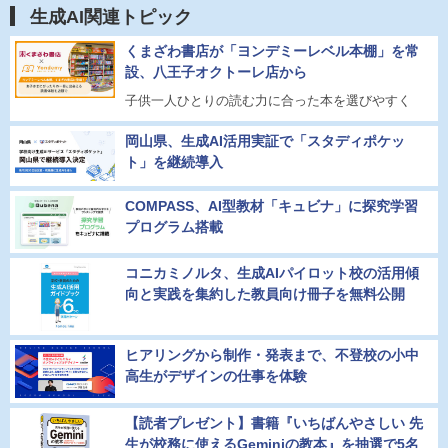
生成AI関連トピック
くまざわ書店が「ヨンデミーレベル本棚」を常
設、八王子オクトーレ店から
子供一人ひとりの読む力に合った本を選びやすく
岡山県、生成AI活用実証で「スタディポケッ
ト」を継続導入
COMPASS、AI型教材「キュビナ」に探究学習
プログラム搭載
コニカミノルタ、生成AIパイロット校の活用傾
向と実践を集約した教員向け冊子を無料公開
ヒアリングから制作・発表まで、不登校の小中
高生がデザインの仕事を体験
【読者プレゼント】書籍『いちばんやさしい 先
生が校務に使えるGeminiの教本』を抽選で5名