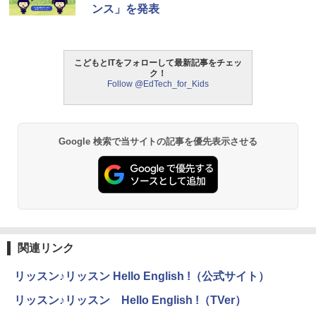
日本語説明書付 8歳~ 76341 誕生日 クリ
ンス」を発表
スマス
￥3,118
こどもとITをフォローして最新記事をチェッ
ク！
Follow @EdTech_for_Kids
モルカ: 原子・分子に強くなるカードゲ
2
ーム
￥1,980
Google 検索で当サイトの記事を優先表示させる
物理実験モデル楽器電磁気教材を教える
3
ダルトンボード/ゴルトンボード物理学、
Galtonplatteの物理的な機器
￥5,800
関連リンク
リッスン♪リッスン Hello English !（公式サイト）
エンジニアリングキット小さなカート -
4
クリエイティブトイビルド、シンプルな
リッスン♪リッスン Hello English !（TVer）
メカニックキット|子供向けの可動部品、