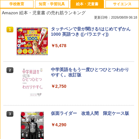
学校教育
知育・学習玩具
絵本・児童書
サイエンス
Amazon 絵本・児童書 の売れ筋ランキング
更新日時：2026/08/09 06:18
教育者のためのコーチング入門
Amazon Fire HD 10 キッズモデル (10イ
タッチペンで音が聞ける!はじめてずかん
1
1
1
ンチ) ピンク 対象年齢3歳から 数千点の
1000 英語つき ([バラエティ])
キッズコンテンツが1年間使い放題
￥2,530
￥5,478
￥23,980
中学英語をもう一度ひとつひとつわかり
2
カウンセリングとは何か 変化するという
パイロット スイスイおえかき for Study
2
2
やすく。改訂版
こと (講談社現代新書 2787)
何回も書ける! れんしゅうボード ひらが
な・カタカナ・すうじ・ABC 3歳以上 知
￥2,750
育
￥1,540
￥2,073
仮面ライダー 改造人間 限定ケース版
3
先生のためのGoogle AI完全攻略図鑑
3
【くもん出版公式特別セット】くもん出
3
￥4,290
￥-
版(KUMON PUBLISHING) くもんの日本
地図パズル 日本の世界遺産すごろく付き
知育玩具 おもちゃ 5歳以上 KUMON PN-