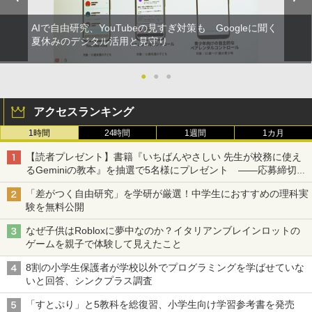
AIで自由研究、YouTubeの見すぎ対策も Googleに聞く
夏休みのデジタル活用と見守り
●
●
●
アクセスランキング
1時間
24時間
1週間
1カ月
【読者プレゼント】書籍『いちばんやさしい 先生が校務に使え
るGeminiの教本』を抽選で5名様にプレゼント ――応募締切は
2026年8月12日（水）まで
「差がつく自由研究」を学研が厳選！中学生におすすめの理科実
験を無料公開
なぜ子供はRobloxに夢中なのか？イタリアンブレインロットの
ゲームを親子で体験して見えたこと
8割の小学生保護者が学校以外でプログラミングを学ばせていな
いと回答、シンクプラス調査
「すとぷり」と5教科を総復習、小学生向け学習参考書を発売