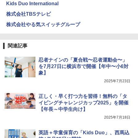
ホリデープロジェクト、ギフトイベン
Kids Duo International
ト、誕生日の楽しみ、イースターディス
カバリーを備えたインタラクティブサイ
株式会社TBSテレビ
エンスツール
株式会社やる気スイッチグループ
￥849
関連記事
Fernrohr:実験用キャビネット
5
忍者ナインの「夏合戦〜忍者運動会〜」
￥4,758
を7月27日に横浜市で開催【年中〜小6対
象】
2025年7月23日
正しく・早く打つ力を習得！無料の「タ
イピングチャレンジカップ2025」を開催
【年長～中学生向け】
2025年7月18日
英語＋学童保育の「Kids Duo」、西馬込