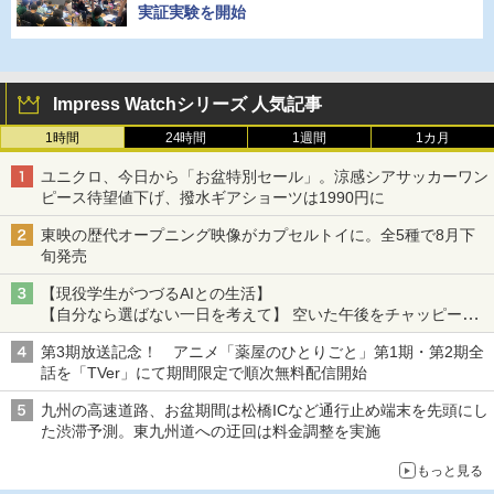
実証実験を開始
Impress Watchシリーズ 人気記事
1時間
24時間
1週間
1カ月
ユニクロ、今日から「お盆特別セール」。涼感シアサッカーワン
ピース待望値下げ、撥水ギアショーツは1990円に
東映の歴代オープニング映像がカプセルトイに。全5種で8月下
旬発売
【現役学生がつづるAIとの生活】
【自分なら選ばない一日を考えて】 空いた午後をチャッピーに
捧げたら、思わぬ絶景に出会った話
第3期放送記念！ アニメ「薬屋のひとりごと」第1期・第2期全
話を「TVer」にて期間限定で順次無料配信開始
九州の高速道路、お盆期間は松橋ICなど通行止め端末を先頭にし
た渋滞予測。東九州道への迂回は料金調整を実施
もっと見る