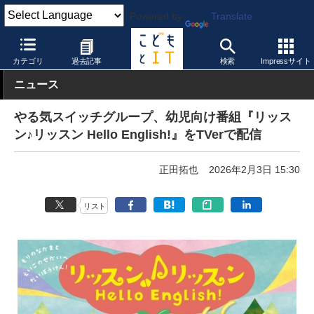
Powered by
Translate
こどもとIT
製品・サービス
教育コンテンツ
カテゴリ
過去記事
検索
Impressサイト
ニュース
やる気スイッチグループ、幼児向け番組『リッス
ン♪リッスン Hello English!』をTVerで配信
正田拓也
2026年2月3日 15:30
リスト