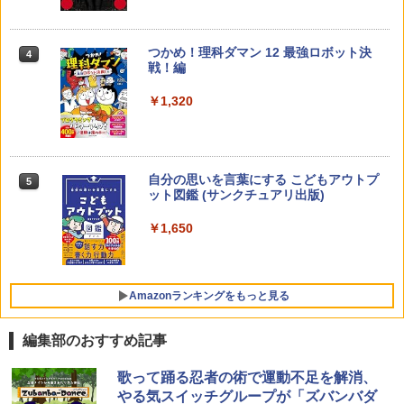
33
￥4,046
つかめ！理科ダマン 12 最強ロボット決
4
子どもが変わる魔法の言葉
4
戦！編
￥2,200
￥1,320
くもん出版(KUMON PUBLISHING) ロジ
4
カル国旗パズル 知育玩具 おもちゃ 4歳以
上 KUMON LK-10
￥2,127
自分の思いを言葉にする こどもアウトプ
5
向山洋一の系譜、その先へ 授業の腕を磨
5
ット図鑑 (サンクチュアリ出版)
く法則: 教育技術が子供の可能性を伸ば
す
￥1,650
Joyreal モンテッソーリ ビジーボード 知
5
￥2,750
育玩具 1 2 3歳誕生日プレゼント男の子
女の子 知育玩具 LED おもちゃ 指先知育
早期開発 (スタンダード・エディション)
Amazonランキングをもっと見る
￥2,959
編集部のおすすめ記事
ThinkFun ボードゲーム 「サーキット・
歌って踊る忍者の術で運動不足を解消、
1
メイズ」 配線回路をプログラミングする
やる気スイッチグループが「ズバンバダ