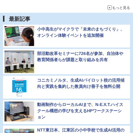
もっと見る
最新記事
小中高生がマイクラで「未来のまちづくり」、
オンライン体験イベントを追加開催
部活動改革セミナーに726名が参加、自治体や
教育関係者らが課題と取り組みを共有
コニカミノルタ、生成AIパイロット校の活用傾
向と実践を集約した教員向け冊子を無料公開
動画制作からローカルAIまで、N-E.X.T.ハイス
クール構想の学びを支えるHPワークステーシ
ョン
NTT東日本、江東区の小中学校で生成AI活用の