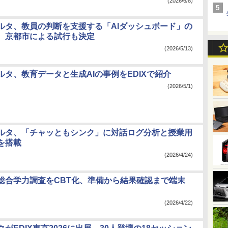
(2026/6/8)
ルタ、教員の判断を支援する「AIダッシュボード」の
 京都市による試行も決定
(2026/5/13)
ルタ、教育データと生成AIの事例をEDIXで紹介
(2026/5/1)
ルタ、「チャッともシンク」に対話ログ分析と授業用
を搭載
(2026/4/24)
総合学力調査をCBT化、準備から結果確認まで端末
(2026/4/22)