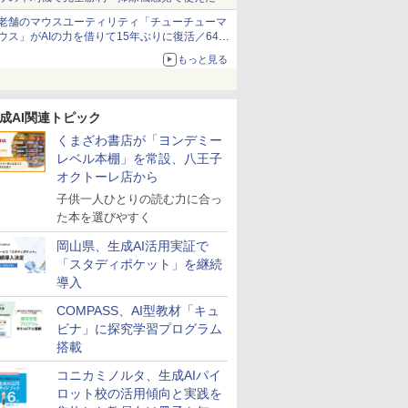
老舗のマウスユーティリティ「チューチューマ
ウス」がAIの力を借りて15年ぶりに復活／64bit
化、Windows 10/11、「Chrome」も走り回
もっと見る
る。復活記念で2026年末まで500円
成AI関連トピック
くまざわ書店が「ヨンデミー
レベル本棚」を常設、八王子
オクトーレ店から
子供一人ひとりの読む力に合っ
た本を選びやすく
岡山県、生成AI活用実証で
「スタディポケット」を継続
導入
COMPASS、AI型教材「キュ
ビナ」に探究学習プログラム
搭載
コニカミノルタ、生成AIパイ
ロット校の活用傾向と実践を