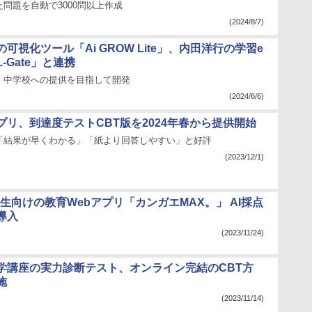
問題を自動で3000問以上作成
(2024/8/7)
可視化ツール「Ai GROW Lite」、内田洋行の学習e
-Gate」と連携
・中学校への提供を目指して開発
(2024/6/6)
プリ、到達度テストCBT版を2024年春から提供開始
「結果が早くわかる」「紙より回答しやすい」と好評
(2023/12/1)
小学生向けの教育Webアプリ「カンガエMAX。」 AI採点
導入
(2023/11/24)
学講座の実力診断テスト、オンライン完結のCBT方
施
(2023/11/14)