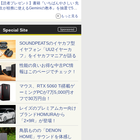
【読者プレゼント】書籍『いちばんやさしい 先
生が校務に使えるGeminiの教本』を抽選で5名
様にプレゼント ――応募締切は2026年8月12
もっと見る
日（水）まで
Special Site
SOUNDPEATSのイヤカフ型
イヤフォン「UU2イヤーカ
フ」をイヤカフマニアが語る
性能の良いお得な中古PC情
報はこのページでチェック！
マウス、RTX 5060 Ti搭載ゲ
ーミングPCが7万5,000円オ
フで30万円台！
レイズのプレミアムカー向け
ブランドHOMURAから
「2×9R」が登場！
鳥肌ものの「DENON
HOME」サウンドを体感し