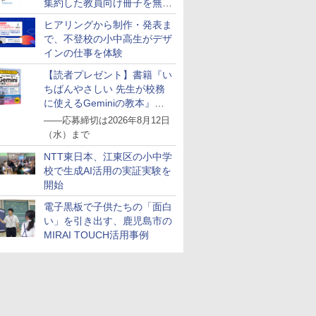
集約した教員向け冊子を無料
公開
ヒアリングから制作・発表ま
で、不登校の小中高生がデザ
インの仕事を体験
【読者プレゼント】書籍『い
ちばんやさしい 先生が校務
に使えるGeminiの教本』を
抽選で5名様にプレゼント
――応募締切は2026年8月12日
（水）まで
NTT東日本、江東区の小中学
校で生成AI活用の実証実験を
開始
電子黒板で子供たちの「面白
い」を引き出す、鹿児島市の
MIRAI TOUCH活用事例