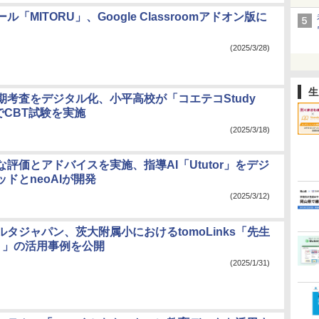
ル「MITORU」、Google Classroomアドオン版に
(2025/3/28)
生
定期考査をデジタル化、小平高校が「コエテコStudy
」でCBT試験を実施
(2025/3/18)
な評価とアドバイスを実施、指導AI「Ututor」をデジ
ドとneoAIが開発
(2025/3/12)
タジャパン、茨大附属小におけるtomoLinks「先生
スト」の活用事例を公開
(2025/1/31)