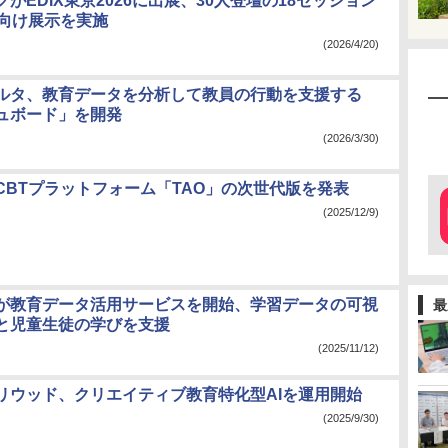
がEDIX東京2026に出展、30人登壇の18セッション
育向け展示を実施
(2026/4/20)
ルタ、教育データを分析して教員の行動を支援する
シュボード」を開発
(2026/3/30)
CBTプラットフォーム「TAO」の次世代版を発表
(2025/12/9)
が教育データ活用サービスを開始、学習データの可視
最
と児童生徒の学びを支援
(2025/11/12)
リウッド、クリエイティブ教育特化型AIを運用開始
(2025/9/30)