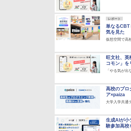
レポート
単なるCB
気を見た
仮想空間で高
旺文社、英
コモン」を
「やる気が出
高校のプロ
ア×paiza
大学入学共通
生成AIが小
験参加高校