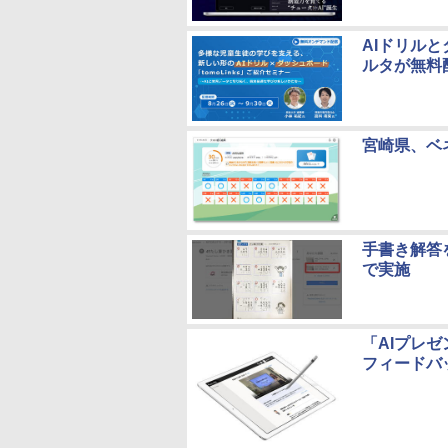
AIドリル
ルタが無料配
宮崎県、ベ
手書き解答を
で実施
「AIプレ
フィードバ