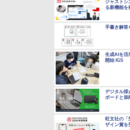
ジャストシ
る新機能を
手書き解答
生成AIを
開始 IGS
デジタル採点シ
ボードと添
旺文社の「
ザイン賞を