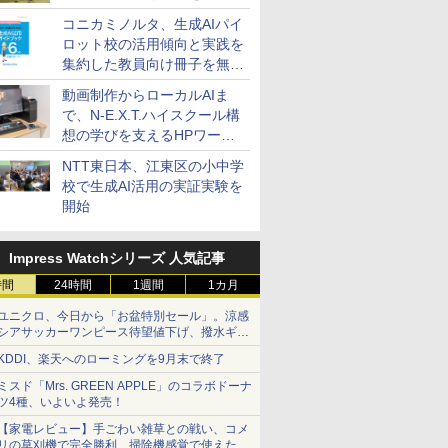
コニカミノルタ、生成AIパイ
ロット校の活用傾向と実践を
集約した教員向け冊子を無料
公開
動画制作からローカルAIま
で、N-E.X.T.ハイスクール構
想の学びを支えるHPワーク
ステーション
NTT東日本、江東区の小中学
校で生成AI活用の実証実験を
開始
Impress Watchシリーズ 人気記事
時間
24時間
1週間
1カ月
ユニクロ、今日から「お盆特別セール」。涼感
シアサッカーワンピース待望値下げ、撥水ギア
ショーツは1990円に
KDDI、楽天へのローミングを9月末で終了
ミスド「Mrs. GREEN APPLE」のコラボドーナ
ツ4種、いよいよ発売！
【家電レビュー】手ごわい雑草との戦い、コメ
リの草刈機で完全勝利 掃除機感覚で使えた