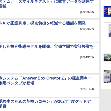
ステム、「スマイルネクスト」に教育データを活用す
搭載
(2025/1/30)
をAIが正誤判定、採点負担を軽減する機能を開発
(2025/1/22)
活用した探究指導モデルを開発、宝仙学園で実証授業を
(2024/12/5)
ステム「Answer Box Creator Z」の採点用キー
削用ペンタブが登場
(2024/10/24)
受験生のための英検カコモン」が2024年度グッドデ
受賞