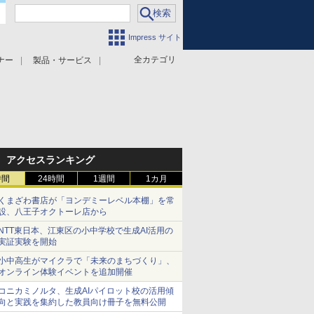
Impress サイト
全カテゴリ
ナー
製品・サービス
アクセスランキング
時間
24時間
1週間
1カ月
くまざわ書店が「ヨンデミーレベル本棚」を常
設、八王子オクトーレ店から
NTT東日本、江東区の小中学校で生成AI活用の
実証実験を開始
小中高生がマイクラで「未来のまちづくり」、
オンライン体験イベントを追加開催
コニカミノルタ、生成AIパイロット校の活用傾
向と実践を集約した教員向け冊子を無料公開