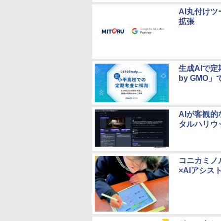
AI丸付けツー
拡張
生成AIで
by GMO
AIが客観的
タルハリウッ
コニカミノル
×AIアシ