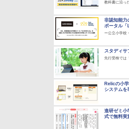
教科書に沿った
非認知能力の
ポータル「L
ー公立小学校
スタディサ
先行受検では
Relicの
システムを
進研ゼミ小
式で無料実