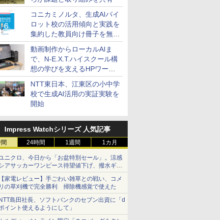
コニカミノルタ、生成AIパイ
ロット校の活用傾向と実践を
集約した教員向け冊子を無料
公開
動画制作からローカルAIま
で、N-E.X.T.ハイスクール構
想の学びを支えるHPワーク
ステーション
NTT東日本、江東区の小中学
校で生成AI活用の実証実験を
開始
Impress Watchシリーズ 人気記事
時間
24時間
1週間
1カ月
ユニクロ、今日から「お盆特別セール」。涼感
シアサッカーワンピース待望値下げ、撥水ギア
ショーツは1990円に
【家電レビュー】手ごわい雑草との戦い、コメ
リの草刈機で完全勝利 掃除機感覚で使えた
NTT島田社長、ソフトバンクのセブン出資に「d
ポイント使えるようにして」