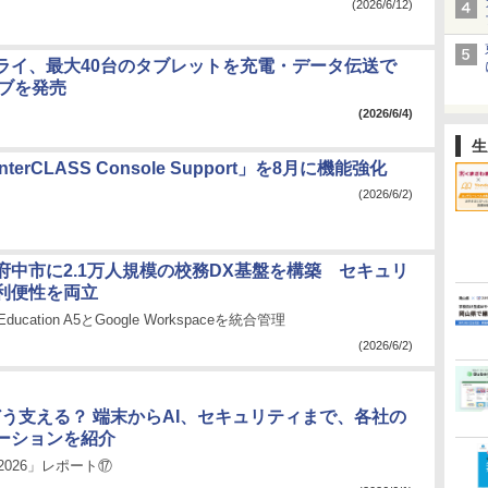
(2026/6/12)
ライ、最大40台のタブレットを充電・データ伝送で
ハブを発売
(2026/6/4)
生
terCLASS Console Support」を8月に機能強化
(2026/6/2)
府中市に2.1万人規模の校務DX基盤を構築 セキュリ
利便性を両立
65 Education A5とGoogle Workspaceを統合管理
(2026/6/2)
どう支える？ 端末からAI、セキュリティまで、各社の
ーションを紹介
2026」レポート⑰