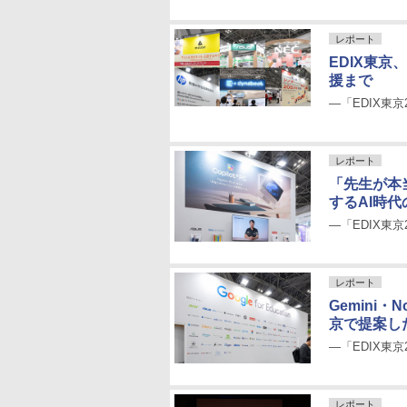
レポート
EDIX東京
援まで
―「EDIX東京
レポート
「先生が本
するAI時代
―「EDIX東京
レポート
Gemini・N
京で提案し
―「EDIX東京
レポート