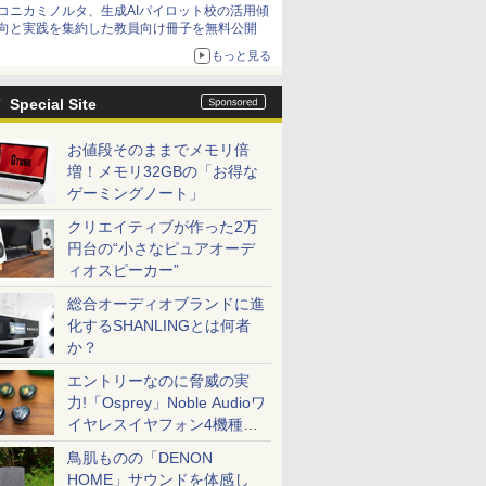
コニカミノルタ、生成AIパイロット校の活用傾
向と実践を集約した教員向け冊子を無料公開
もっと見る
Special Site
お値段そのままでメモリ倍
増！メモリ32GBの「お得な
ゲーミングノート」
クリエイティブが作った2万
円台の“小さなピュアオーデ
ィオスピーカー”
総合オーディオブランドに進
化するSHANLINGとは何者
か？
エントリーなのに脅威の実
力!「Osprey」Noble Audioワ
イヤレスイヤフォン4機種を
一気に聴く
鳥肌ものの「DENON
HOME」サウンドを体感し