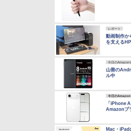
レポート
動画制作から
を支えるH
今日のAmazo
山善のAndr
ル中
今日のAmazo
「iPhone
Amazon
Mac・iP