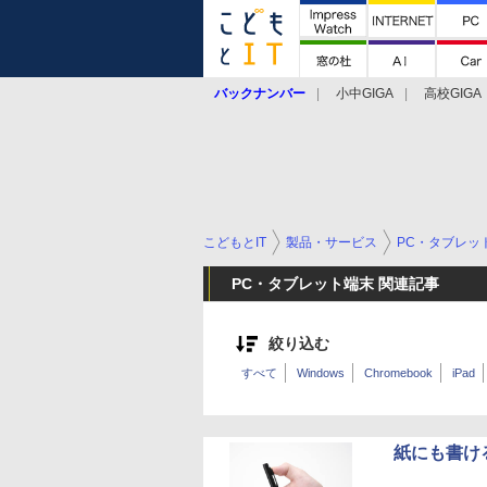
バックナンバー
小中GIGA
高校GIGA
こどもとIT
製品・サービス
PC・タブレッ
PC・タブレット端末 関連記事
絞り込む
すべて
Windows
Chromebook
iPad
紙にも書け