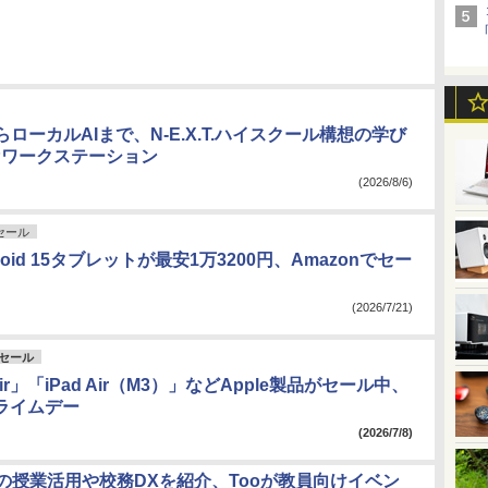
ローカルAIまで、N-E.X.T.ハイスクール構想の学び
Pワークステーション
(2026/8/6)
nセール
oid 15タブレットが最安1万3200円、Amazonでセー
(2026/7/21)
nセール
 Air」「iPad Air（M3）」などApple製品がセール中、
プライムデー
(2026/7/8)
adの授業活用や校務DXを紹介、Tooが教員向けイベン