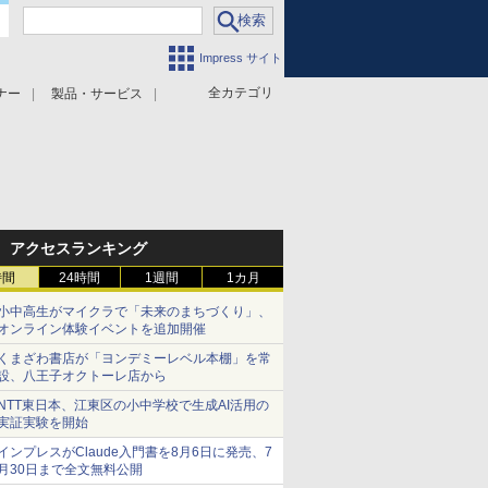
Impress サイト
全カテゴリ
ナー
製品・サービス
アクセスランキング
時間
24時間
1週間
1カ月
小中高生がマイクラで「未来のまちづくり」、
オンライン体験イベントを追加開催
くまざわ書店が「ヨンデミーレベル本棚」を常
設、八王子オクトーレ店から
NTT東日本、江東区の小中学校で生成AI活用の
実証実験を開始
インプレスがClaude入門書を8月6日に発売、7
月30日まで全文無料公開