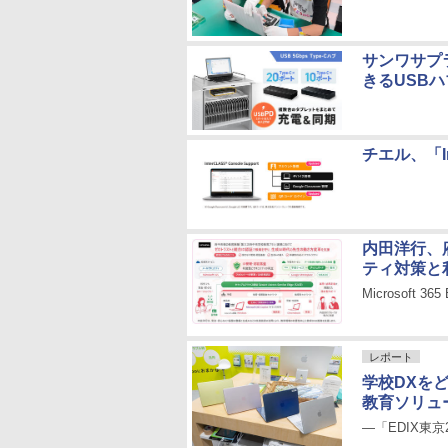
サンワサプ
きるUSB
チエル、「In
内田洋行、
ティ対策と
Microsoft 3
レポート
学校DXを
教育ソリュ
―「EDIX東京