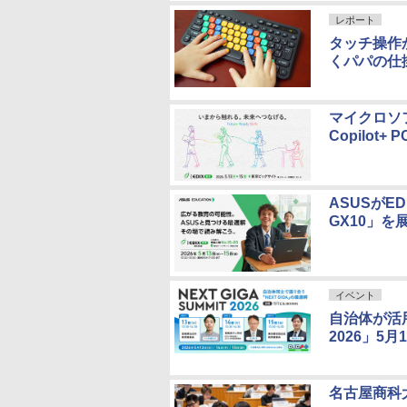
レポート
タッチ操作
くパパの仕
マイクロソフ
Copilot+
ASUSがED
GX10」を
イベント
自治体が活用
2026」5
名古屋商科大