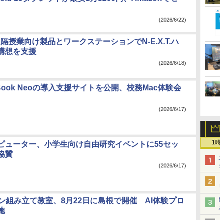
(2026/6/22)
隔授業向け製品とワークステーションでN-E.X.T.ハ
構想を支援
(2026/6/18)
cBook Neoの導入支援サイトを公開、校務Mac体験会
(2026/6/17)
1
ピューター、小学生向け自由研究イベントに55セッ
協賛
(2026/6/17)
コン組み立て教室、8月22日に島根で開催 AI体験プロ
施