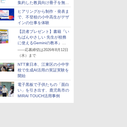
集約した教員向け冊子を無料
公開
ヒアリングから制作・発表ま
で、不登校の小中高生がデザ
インの仕事を体験
【読者プレゼント】書籍『い
ちばんやさしい 先生が校務
に使えるGeminiの教本』を
抽選で5名様にプレゼント
――応募締切は2026年8月12日
（水）まで
NTT東日本、江東区の小中学
校で生成AI活用の実証実験を
開始
電子黒板で子供たちの「面白
い」を引き出す、鹿児島市の
MIRAI TOUCH活用事例