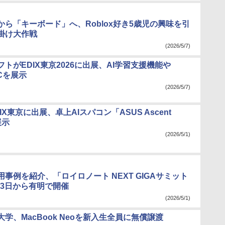
から「キーボード」へ、Roblox好き5歳児の興味を引
掛け大作戦
(2026/5/7)
トがEDIX東京2026に出展、AI学習支援機能や
 PCを展示
(2026/5/7)
IX東京に出展、卓上AIスパコン「ASUS Ascent
展示
(2026/5/1)
事例を紹介、「ロイロノート NEXT GIGAサミット
月13日から有明で開催
(2026/5/1)
学、MacBook Neoを新入生全員に無償譲渡