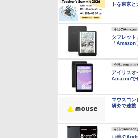
トを東京と
今日のAmazo
タブレット
「Amazo
今日のAmazo
アイリスオー
Amazon
マウスコン
研究で連携
今日のAmazo
山善のAndr