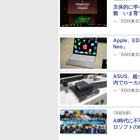
主体的に学べ
観 いま育
―「EDIX東京
Apple、
Neo」
―「EDIX東京
ASUS、超
内でローカ
―「EDIX東京
トピック
AI時代に
ロソフトの