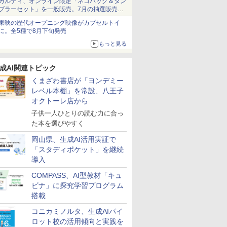
カルディ、オンライン限定「ネコバッグ＆タン
ブラーセット」を一般販売。7月の抽選販売の
当選無効分
東映の歴代オープニング映像がカプセルトイ
に。全5種で8月下旬発売
もっと見る
成AI関連トピック
くまざわ書店が「ヨンデミー
レベル本棚」を常設、八王子
オクトーレ店から
子供一人ひとりの読む力に合っ
た本を選びやすく
岡山県、生成AI活用実証で
「スタディポケット」を継続
導入
COMPASS、AI型教材「キュ
ビナ」に探究学習プログラム
搭載
コニカミノルタ、生成AIパイ
ロット校の活用傾向と実践を