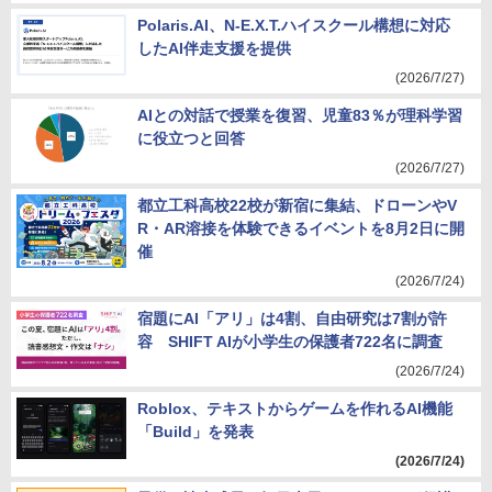
Polaris.AI、N-E.X.T.ハイスクール構想に対応
したAI伴走支援を提供
(2026/7/27)
AIとの対話で授業を復習、児童83％が理科学習
に役立つと回答
(2026/7/27)
都立工科高校22校が新宿に集結、ドローンやV
R・AR溶接を体験できるイベントを8月2日に開
催
(2026/7/24)
宿題にAI「アリ」は4割、自由研究は7割が許
容 SHIFT AIが小学生の保護者722名に調査
(2026/7/24)
Roblox、テキストからゲームを作れるAI機能
「Build」を発表
(2026/7/24)