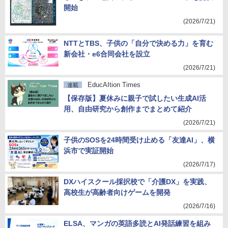
開始
(2026/7/21)
NTTとTBS、子供の「自分で決める力」を育む
新会社・e6合同会社を設立
(2026/7/21)
EducAItion Times
連載
【保存版】夏休みに親子で試したい生成AI活
用、自由研究から創作までまとめて紹介
(2026/7/21)
子供のSOSを24時間受け止める「友達AI」、横
浜市で実証開始
(2026/7/17)
DXハイスクール採択校で「介護DX」を実践、
高校生が高齢者向けゲームを開発
(2026/7/16)
ELSA、マンガの英語多読とAI発話練習を組み