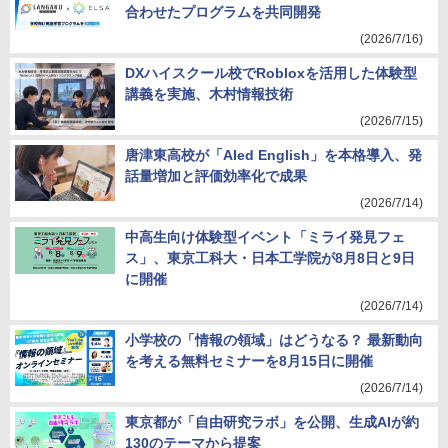
合わせたプログラムを共同開発
(2026/7/16)
DXハイスクール校でRobloxを活用した体験型
講義を実施、木村情報技術
(2026/7/15)
唐津東高校が「AIed English」を本格導入、発
話量増加と評価効率化で成果
(2026/7/14)
中高生向け体験型イベント「ミライ発見フェ
ス」、東京工科大・日本工学院が8月8日と9日
に開催
(2026/7/14)
小学校の「情報の領域」はどうなる？ 最新動向
を考える無料セミナーを8月15日に開催
(2026/7/14)
東京都が「自由研究ラボ」を公開、生成AIが約
130のテーマから提案