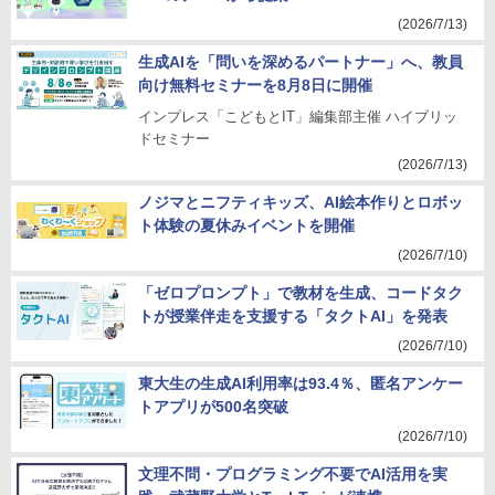
(2026/7/13)
生成AIを「問いを深めるパートナー」へ、教員
向け無料セミナーを8月8日に開催
インプレス「こどもとIT」編集部主催 ハイブリッ
ドセミナー
(2026/7/13)
ノジマとニフティキッズ、AI絵本作りとロボッ
ト体験の夏休みイベントを開催
(2026/7/10)
「ゼロプロンプト」で教材を生成、コードタク
トが授業伴走を支援する「タクトAI」を発表
(2026/7/10)
東大生の生成AI利用率は93.4％、匿名アンケー
トアプリが500名突破
(2026/7/10)
文理不問・プログラミング不要でAI活用を実