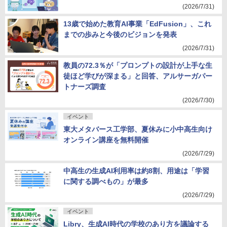
(2026/7/31)
13歳で始めた教育AI事業「EdFusion」、これ
までの歩みと今後のビジョンを発表
(2026/7/31)
教員の72.3％が「プロンプトの設計が上手な生
徒ほど学びが深まる」と回答、アルサーガパー
トナーズ調査
(2026/7/30)
イベント
東大メタバース工学部、夏休みに小中高生向け
オンライン講座を無料開催
(2026/7/29)
中高生の生成AI利用率は約8割、用途は「学習
に関する調べもの」が最多
(2026/7/29)
イベント
Libry、生成AI時代の学校のあり方を議論する