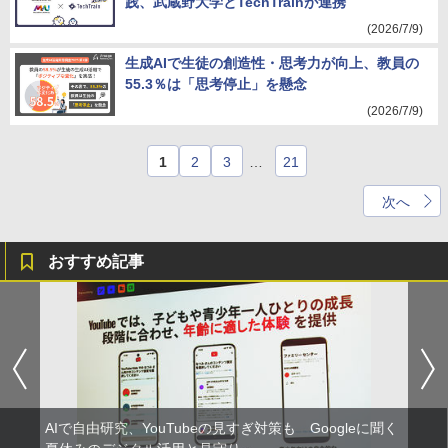
践、武蔵野大学とTechTrainが連携
(2026/7/9)
生成AIで生徒の創造性・思考力が向上、教員の
55.3％は「思考停止」を懸念
(2026/7/9)
1
2
3
…
21
次へ
おすすめ記事
AIで自由研究、YouTubeの見すぎ対策も Googleに聞く