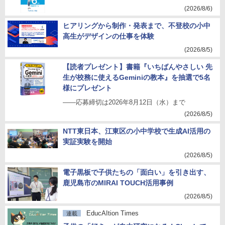
(2026/8/6)
ヒアリングから制作・発表まで、不登校の小中
高生がデザインの仕事を体験
(2026/8/5)
【読者プレゼント】書籍『いちばんやさしい 先
生が校務に使えるGeminiの教本』を抽選で5名
様にプレゼント
――応募締切は2026年8月12日（水）まで
(2026/8/5)
NTT東日本、江東区の小中学校で生成AI活用の
実証実験を開始
(2026/8/5)
電子黒板で子供たちの「面白い」を引き出す、
鹿児島市のMIRAI TOUCH活用事例
(2026/8/5)
EducAItion Times
連載