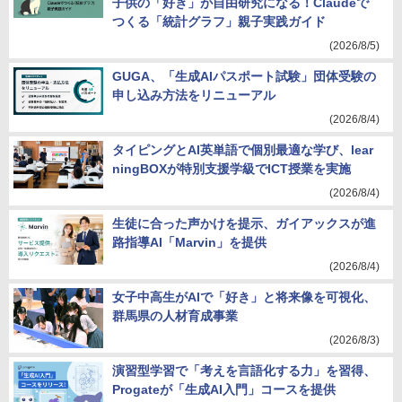
子供の「好き」が自由研究になる！Claudeで
つくる「統計グラフ」親子実践ガイド
(2026/8/5)
GUGA、「生成AIパスポート試験」団体受験の
申し込み方法をリニューアル
(2026/8/4)
タイピングとAI英単語で個別最適な学び、lear
ningBOXが特別支援学級でICT授業を実施
(2026/8/4)
生徒に合った声かけを提示、ガイアックスが進
路指導AI「Marvin」を提供
(2026/8/4)
女子中高生がAIで「好き」と将来像を可視化、
群馬県の人材育成事業
(2026/8/3)
演習型学習で「考えを言語化する力」を習得、
Progateが「生成AI入門」コースを提供