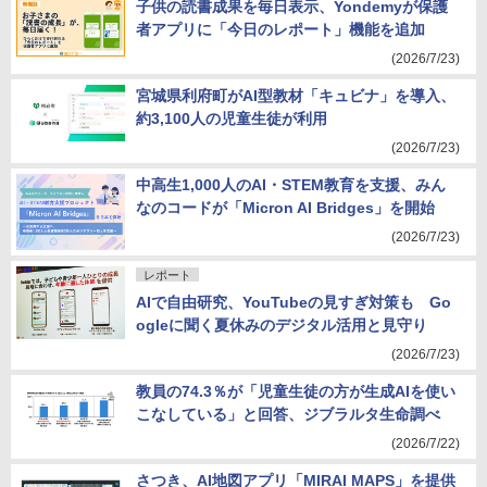
子供の読書成果を毎日表示、Yondemyが保護
者アプリに「今日のレポート」機能を追加
(2026/7/23)
宮城県利府町がAI型教材「キュビナ」を導入、
約3,100人の児童生徒が利用
(2026/7/23)
中高生1,000人のAI・STEM教育を支援、みん
なのコードが「Micron AI Bridges」を開始
(2026/7/23)
レポート
AIで自由研究、YouTubeの見すぎ対策も Go
ogleに聞く夏休みのデジタル活用と見守り
(2026/7/23)
教員の74.3％が「児童生徒の方が生成AIを使い
こなしている」と回答、ジブラルタ生命調べ
(2026/7/22)
さつき、AI地図アプリ「MIRAI MAPS」を提供