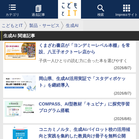
カテゴリ
過去記事
検索
Impressサイト
こどもとIT
製品・サービス
生成AI
生成AI 関連記事
くまざわ書店が「ヨンデミーレベル本棚」を常
設、八王子オクトーレ店から
子供一人ひとりの読む力に合った本を選びやすく
(2026/8/7)
岡山県、生成AI活用実証で「スタディポケッ
ト」を継続導入
(2026/8/7)
COMPASS、AI型教材「キュビナ」に探究学習
プログラム搭載
(2026/8/6)
コニカミノルタ、生成AIパイロット校の活用傾
向と実践を集約した教員向け冊子を無料公開