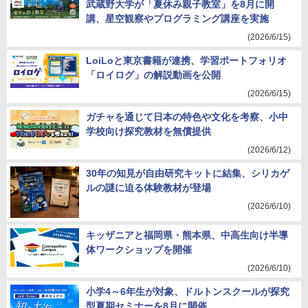
武蔵野大学が「夏休み親子教室」を8月に開
講、星空観察やプログラミング講座を実施
(2026/6/15)
LoiLoと東京書籍が連携、学習ポートフォリオ
「ロイログ」の解説動画を公開
(2026/6/15)
ガチャを通じて日本の特色や文化を考察、小中
学校向け探究教材を無償提供
(2026/6/12)
30年の知見が自由研究キットに結集、シリカゲ
ルの謎に迫る体験教材が登場
(2026/6/10)
キッザニアと福岡県・熊本県、中高生向け半導
体ワークショップを開催
(2026/6/10)
小学4～6年生が対象、ドルトンスクールが探究
型夏期セミナーを8月に開催