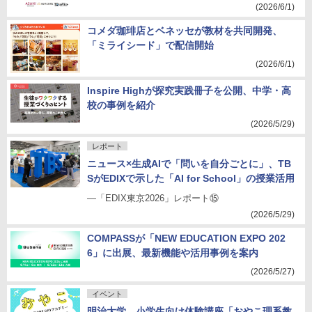
(2026/6/1)
コメダ珈琲店とベネッセが教材を共同開発、
「ミライシード」で配信開始
(2026/6/1)
Inspire Highが探究実践冊子を公開、中学・高
校の事例を紹介
(2026/5/29)
レポート
ニュース×生成AIで「問いを自分ごとに」、TB
SがEDIXで示した「AI for School」の授業活用
―「EDIX東京2026」レポート⑮
(2026/5/29)
COMPASSが「NEW EDUCATION EXPO 202
6」に出展、最新機能や活用事例を案内
(2026/5/27)
イベント
明治大学、小学生向け体験講座「おやこ理系教