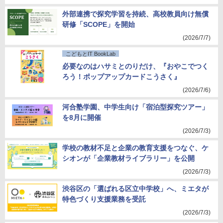
外部連携で探究学習を持続、高校教員向け無償
研修「SCOPE」を開始
(2026/7/7)
こどもとIT BookLab
必要なのはハサミとのりだけ、『おやこでつく
ろう！ポップアップカードこうさく』
(2026/7/6)
河合塾学園、中学生向け「宿泊型探究ツアー」
を8月に開催
(2026/7/3)
学校の教材不足と企業の教育支援をつなぐ、ケ
シオンが「企業教材ライブラリー」を公開
(2026/7/3)
渋谷区の「選ばれる区立中学校」へ、ミエタが
特色づくり支援業務を受託
(2026/7/3)