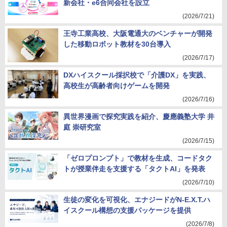
新会社・e6合同会社を設立
(2026/7/21)
王寺工業高校、大阪電通大のベンチャーが開発
した移動ロボット教材を30台導入
(2026/7/17)
DXハイスクール採択校で「介護DX」を実践、
高校生が高齢者向けゲームを開発
(2026/7/16)
異世界漫画で探究実践を紹介、慶應義塾大学 井
庭 崇研究室
(2026/7/15)
「ゼロプロンプト」で教材を生成、コードタク
トが授業伴走を支援する「タクトAI」を発表
(2026/7/10)
生徒の変化を可視化、エナジードがN-E.X.T.ハ
イスクール構想の支援パッケージを提供
(2026/7/8)