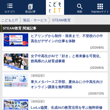
カテゴリ
過去記事
検索
Impressサイト
こどもとIT
製品・サービス
STEAM教育
STEAM教育 関連記事
ヒアリングから制作・発表まで、不登校の小中
高生がデザインの仕事を体験
(2026/8/5)
女子中高生がAIで「好き」と将来像を可視化、
群馬県の人材育成事業
(2026/8/3)
イベント
東大メタバース工学部、夏休みに小中高生向け
オンライン講座を無料開催
(2026/7/29)
イベント
LoiLo協賛、生成AIの教育活用を学ぶ無料研修