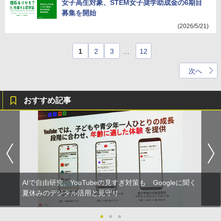
女子高生対象、STEM女子奨学助成金の6期目
募集を開始
(2026/5/21)
1
2
3
…
12
次へ
おすすめ記事
AIで自由研究、YouTubeの見すぎ対策も Googleに聞く
夏休みのデジタル活用と見守り
●
●
●