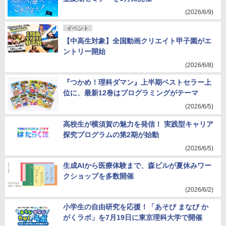
(2026/6/9)
イベント
【中高生対象】全国動画クリエイト甲子園がエ
ントリー開始
(2026/6/8)
『つかめ！理科ダマン』上半期ベストセラー上
位に、最新12巻はプログラミングがテーマ
(2026/6/5)
高校生が横須賀の魅力を発信！ 実践型キャリア
探究プログラムの第2期が始動
(2026/6/5)
生成AIから医療体験まで、森ビルが夏休みワー
クショップを多数開催
(2026/6/2)
小学生の自由研究を応援！「あそび まなび か
がくラボ」を7月19日に東京理科大学で開催