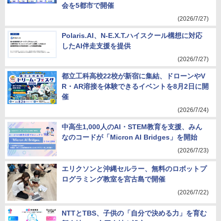
会を5都市で開催
(2026/7/27)
Polaris.AI、N-E.X.T.ハイスクール構想に対応
したAI伴走支援を提供
(2026/7/27)
都立工科高校22校が新宿に集結、ドローンやV
R・AR溶接を体験できるイベントを8月2日に開
催
(2026/7/24)
中高生1,000人のAI・STEM教育を支援、みん
なのコードが「Micron AI Bridges」を開始
(2026/7/23)
エリクソンと沖縄セルラー、無料のロボットプ
ログラミング教室を宮古島で開催
(2026/7/22)
NTTとTBS、子供の「自分で決める力」を育む