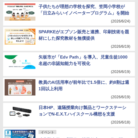
子供たちが理想の学校を探究、笠岡小学校が
「日立みらいイノベータープログラム」を開始
(2026/6/24)
SPARKEがエプソン販売と連携、印刷技術を題
材にした探究教材を無償提供
(2026/6/19)
矢板市が「Edv Path」を導入、児童生徒1000
名超の非認知能力を可視化
(2026/6/19)
教員のAI活用率が前年比で1.5倍に、約8割は週
1回以上利用
(2026/6/19)
日本HP、遠隔授業向け製品とワークステーシ
ョンでN-E.X.T.ハイスクール構想を支援
(2026/6/18)
イベント