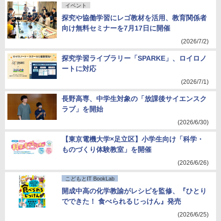
イベント
探究や協働学習にレゴ教材を活用、教育関係者
向け無料セミナーを7月17日に開催
(2026/7/2)
探究学習ライブラリー「SPARKE」、ロイロノ
ートに対応
(2026/7/1)
長野高専、中学生対象の「放課後サイエンスク
ラブ」を開始
(2026/6/30)
【東京電機大学×足立区】小学生向け「科学・
ものづくり体験教室」を開催
(2026/6/26)
こどもとIT BookLab
開成中高の化学教諭がレシピを監修、『ひとり
でできた！ 食べられるじっけん』発売
(2026/6/25)