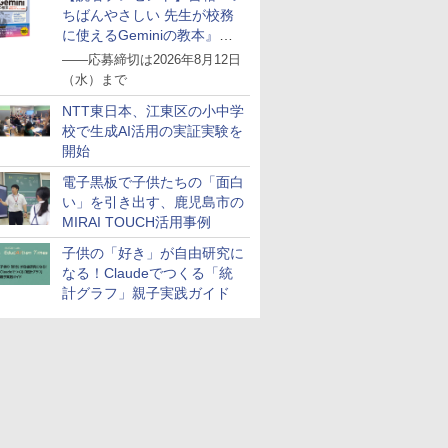
ちばんやさしい 先生が校務
に使えるGeminiの教本』を
抽選で5名様にプレゼント
――応募締切は2026年8月12日
（水）まで
NTT東日本、江東区の小中学
校で生成AI活用の実証実験を
開始
電子黒板で子供たちの「面白
い」を引き出す、鹿児島市の
MIRAI TOUCH活用事例
子供の「好き」が自由研究に
なる！Claudeでつくる「統
計グラフ」親子実践ガイド