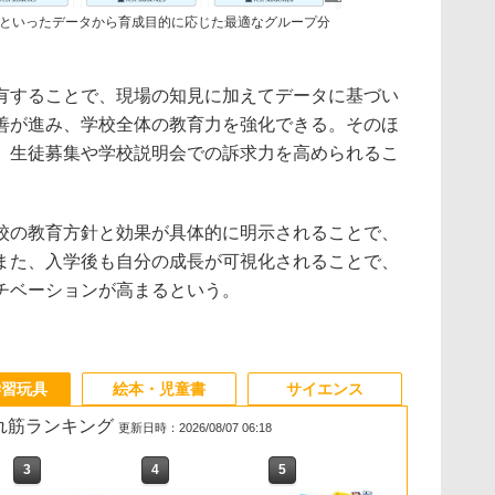
といったデータから育成目的に応じた最適なグループ分
有することで、現場の知見に加えてデータに基づい
善が進み、学校全体の教育力を強化できる。そのほ
、生徒募集や学校説明会での訴求力を高められるこ
校の教育方針と効果が具体的に明示されることで、
また、入学後も自分の成長が可視化されることで、
チベーションが高まるという。
学習玩具
絵本・児童書
サイエンス
売れ筋ランキング
更新日時：2026/08/07 06:18
3
3
4
4
5
5
6
6