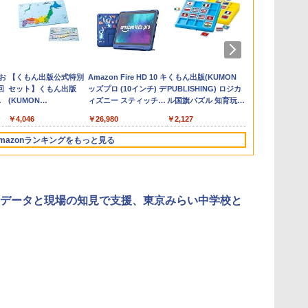
の
お
カウンセリングとは何
【くもん出版公式特別
「ことばで伝える」が
Amazon Fire HD 10 キ
ゼロからわかる！ み
くもん出版(KUMON
向山洋一の系
Joyreal モ
回
か 変化するということ
セット】くもん出版
できない子どもたち 誰
ッズプロ (10インチ) デ
るみる図形に強くなる
PUBLISHING) ロジカ
先へ 授業の
リ ビジーボー
う
(講談社現代新書 2787)
(KUMON
が〈ことばの力〉を育
ィズニー スティッチ
マンガ
ル国旗パズル 知育玩具
則: 教育技術
具 1 2 3歳
タ
PUBLISHING) くもん
てるのか
エディション 対象年齢
おもちゃ 4歳以上
可能性を伸ば
ント男の子 女
￥1,540
￥4,046
￥1,870
￥26,980
￥1,430
￥2,127
￥2,750
￥2,959
3
の日本地図パズル 日本
6歳から 数千点のキッ
KUMON LK-10
玩具 LED お
の世界遺産すごろく付
ズコンテンツが1年間
先知育 早期開
mazonランキングをもっと見る
き 知育玩具 おもちゃ 5
使い放題
ンダード・エ
歳以上 KUMON PN-33
ン)
3
3
4
4
5
5
6
6
データと現場の知見で支援、東京みらい中学校と
ひ
に
仮面ライダー 改造人
物理実験モデル楽器電
つかめ！理科ダマン 12
エンジニアリングキッ
みんな大好き！ ヤマザ
Fernrohr:実験用キャ
【第72回青
KOSMOS(コ
す
ム
間 限定ケース版
磁気教材を教えるダル
最強ロボット決戦！編
ト小さなカート - クリ
キパン シール
ビネット
想文全国コン
617158 フ