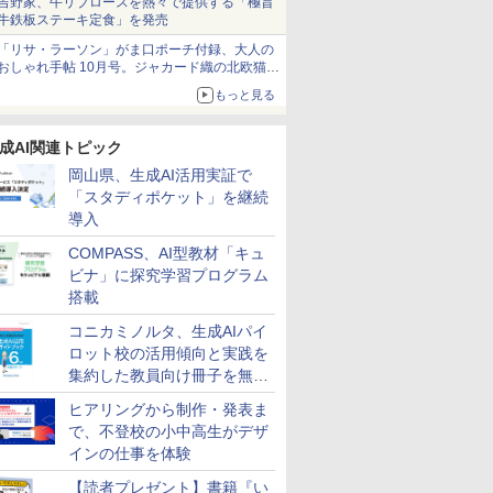
吉野家、牛リブロースを熱々で提供する「極旨
牛鉄板ステーキ定食」を発売
「リサ・ラーソン」がま口ポーチ付録、大人の
おしゃれ手帖 10月号。ジャカード織の北欧猫デ
ザイン
もっと見る
成AI関連トピック
岡山県、生成AI活用実証で
「スタディポケット」を継続
導入
COMPASS、AI型教材「キュ
ビナ」に探究学習プログラム
搭載
コニカミノルタ、生成AIパイ
ロット校の活用傾向と実践を
集約した教員向け冊子を無料
公開
ヒアリングから制作・発表ま
で、不登校の小中高生がデザ
インの仕事を体験
【読者プレゼント】書籍『い