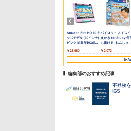
の子だけずるい」
ん出版(KUMON
子どもの有能さを引き
ソニック タイマー ト
先生のためのGoogle
Amazon Fire HD 10 キ
子どもが変わる魔法
パイロット スイスイ
くなる学校 合理
LISHING) くもん
出す教科教育とは
キ・サポ 時っ感タイマ
AI完全攻略図鑑
ッズモデル (10インチ)
言葉
えかき for Study 何
慮を支える基礎的
そろばん120 知育
ー 10cm ブルー LVL-
ピンク 対象年齢3歳か
も書ける! れんしゅ
￥2,310
￥-
￥2,200
整備
 おもちゃ 3歳以上
8439-B
ら 数千点のキッズコン
ボード ひらがな・カ
420
882
￥1,983
￥23,980
￥2,073
ON WC-22
テンツが1年間使い放題
カナ・すうじ・ABC 
歳以上 知育
A
編集部のおすすめ記事
10
10
1
1
2
2
不登校を
IGS
受験ムビスタ 八澤
e Kristalle selbst
【改訂版】Z会 速読英
Glitzer-Diamanten:
タッチペンで音が聞け
ThinkFun ボードゲー
中学英語をもう一度
モルカ: 原子・分子
った6時間で古典
hten:
熟語｜大学受験の定
Experimentierkasten
る!はじめてずかん1000
ム 「サーキット・メイ
とつひとつわかりや
強くなるカードゲー