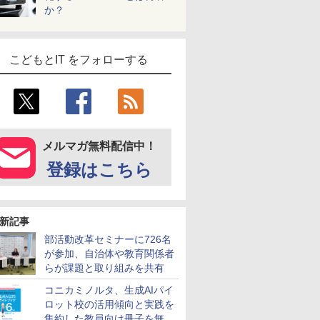
か？
こどもとIT をフォローする
メルマガ無料配信中！
登録はこちら
新記事
部活動改革セミナーに726名
が参加、自治体や教育関係者
らが課題と取り組みを共有
コニカミノルタ、生成AIパイ
ロット校の活用傾向と実践を
集約した教員向け冊子を無料