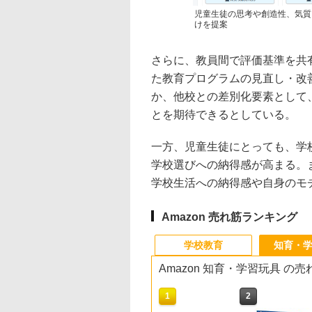
児童生徒の思考や創造性、気質
けを提案
さらに、教員間で評価基準を共
た教育プログラムの見直し・改
か、他校との差別化要素として
とを期待できるとしている。
一方、児童生徒にとっても、学
学校選びへの納得感が高まる。
学校生活への納得感や自身のモ
Amazon 売れ筋ランキング
学校教育
知育・
Amazon 知育・学習玩具 の
10
10
1
1
2
2