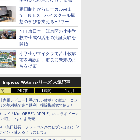
公開
動画制作からローカルAIま
で、N-E.X.T.ハイスクール構
想の学びを支えるHPワーク
ステーション
NTT東日本、江東区の小中学
校で生成AI活用の実証実験を
開始
小学生がマイクラで苫小牧駅
前を再設計、市長に未来のま
ちを提案
Impress Watchシリーズ 人気記事
時間
24時間
1週間
1カ月
【家電レビュー】手ごわい雑草との戦い、コメ
リの草刈機で完全勝利 掃除機感覚で使えた
ミスド「Mrs. GREEN APPLE」のコラボドーナ
ツ4種、いよいよ発売！
NTT島田社長、ソフトバンクのセブン出資に「d
ポイント使えるようにして」