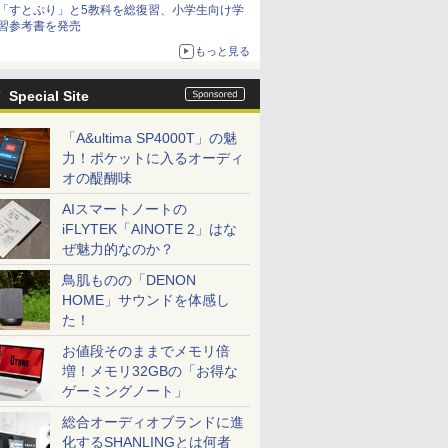
「すとぷり」と5教科を総復習、小学生向け学
習参考書を発売
もっと見る
Special Site
「A&ultima SP4000T」の魅
力！ポケットに入るオーディ
オの醍醐味
AIスマートノートの
iFLYTEK「AINOTE 2」はな
ぜ魅力的なのか？
鳥肌ものの「DENON
HOME」サウンドを体感し
た！
お値段そのままでメモリ倍
増！メモリ32GBの「お得な
ゲーミングノート」
総合オーディオブランドに進
化するSHANLINGとは何者