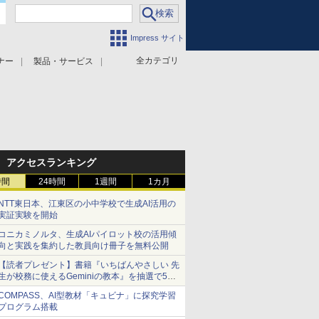
Impress サイト
全カテゴリ
ナー
製品・サービス
アクセスランキング
時間
24時間
1週間
1カ月
NTT東日本、江東区の小中学校で生成AI活用の
実証実験を開始
コニカミノルタ、生成AIパイロット校の活用傾
向と実践を集約した教員向け冊子を無料公開
【読者プレゼント】書籍『いちばんやさしい 先
生が校務に使えるGeminiの教本』を抽選で5名
様にプレゼント ――応募締切は2026年8月12
COMPASS、AI型教材「キュビナ」に探究学習
日（水）まで
プログラム搭載