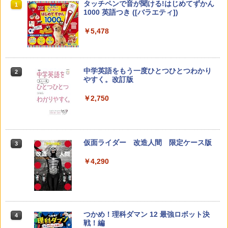
教育者のためのコーチング入門
パイロット スイスイおえかき for Study
タッチペンで音が聞ける!はじめてずかん
1
1
1
何回も書ける! れんしゅうボード ひらが
1000 英語つき ([バラエティ])
な・カタカナ・すうじ・ABC 3歳以上 知
￥2,530
育
￥5,478
￥2,073
中学英語をもう一度ひとつひとつわかり
2
カウンセリングとは何か 変化するという
2
やすく。改訂版
こと (講談社現代新書 2787)
【くもん出版公式特別セット】くもん出
2
版(KUMON PUBLISHING) くもんの日本
￥2,750
地図パズル 日本の世界遺産すごろく付き
￥1,540
知育玩具 おもちゃ 5歳以上 KUMON PN-
33
￥4,046
仮面ライダー 改造人間 限定ケース版
3
先生のためのGoogle AI完全攻略図鑑
3
￥4,290
￥-
くもん出版(KUMON PUBLISHING) ロジ
3
カル国旗パズル 知育玩具 おもちゃ 4歳以
上 KUMON LK-10
￥2,127
つかめ！理科ダマン 12 最強ロボット決
4
子どもが変わる魔法の言葉
4
戦！編