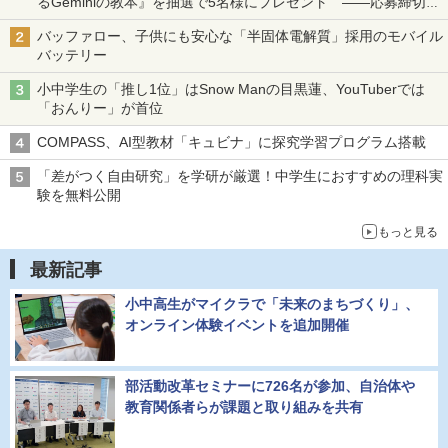
るGeminiの教本』を抽選で5名様にプレゼント ――応募締切は
2026年8月12日（水）まで
バッファロー、子供にも安心な「半固体電解質」採用のモバイル
バッテリー
小中学生の「推し1位」はSnow Manの目黒蓮、YouTuberでは
「おんりー」が首位
COMPASS、AI型教材「キュビナ」に探究学習プログラム搭載
「差がつく自由研究」を学研が厳選！中学生におすすめの理科実
験を無料公開
もっと見る
最新記事
小中高生がマイクラで「未来のまちづくり」、
オンライン体験イベントを追加開催
部活動改革セミナーに726名が参加、自治体や
教育関係者らが課題と取り組みを共有