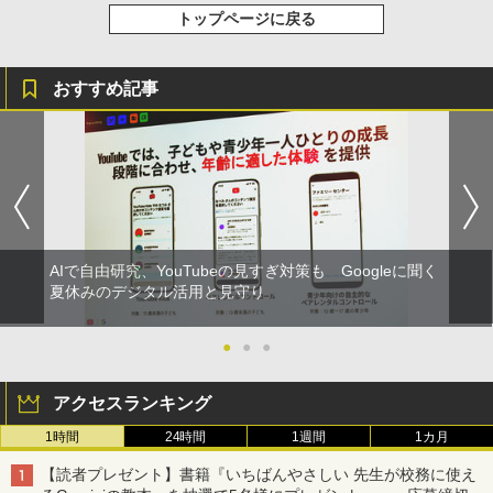
トップページに戻る
おすすめ記事
AIで自由研究、YouTubeの見すぎ対策も Googleに聞く
夏休みのデジタル活用と見守り
●
●
●
アクセスランキング
1時間
24時間
1週間
1カ月
【読者プレゼント】書籍『いちばんやさしい 先生が校務に使え