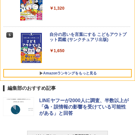
￥2,200
￥1,320
Joyreal モンテッソーリ ビジーボード 知
4
育玩具 1 2 3歳誕生日プレゼント男の子
女の子 知育玩具 LED おもちゃ 指先知育
早期開発 (スタンダード・エディション)
自分の思いを言葉にする こどもアウトプ
5
向山洋一の系譜、その先へ 授業の腕を磨
5
￥2,959
ット図鑑 (サンクチュアリ出版)
く法則: 教育技術が子供の可能性を伸ば
す
￥1,650
￥2,750
Amazon Fire HD 10 キッズプロ (10イン
5
チ) ディズニー スティッチ エディション
対象年齢6歳から 数千点のキッズコンテ
Amazonランキングをもっと見る
ンツが1年間使い放題
￥26,980
編集部のおすすめ記事
ThinkFun ボードゲーム 「サーキット・
LINEヤフーが2000人に調査、半数以上が
1
メイズ」 配線回路をプログラミングする
「偽・誤情報の影響を受けている可能性
日本語説明書付 8歳~ 76341 誕生日 クリ
がある」と回答
スマス
￥3,118