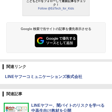
こどもとITをフォローして最新記事をチェッ
ク！
Follow @EdTech_for_Kids
モルカ: 原子・分子に強くなるカードゲ
2
ーム
￥1,980
Google 検索で当サイトの記事を優先表示させる
物理実験モデル楽器電磁気教材を教える
3
ダルトンボード/ゴルトンボード物理学、
Galtonplatteの物理的な機器
￥5,800
関連リンク
LINEヤフーコミュニケーションズ株式会社
エンジニアリングキット小さなカート -
4
クリエイティブトイビルド、シンプルな
メカニックキット|子供向けの可動部品、
ホリデープロジェクト、ギフトイベン
関連記事
ト、誕生日の楽しみ、イースターディス
カバリーを備えたインタラクティブサイ
エンスツール
LINEヤフー、闇バイトのリスクを学べる
中高生向け教材を公開