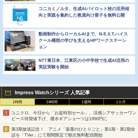
コニカミノルタ、生成AIパイロット校の活用傾
向と実践を集約した教員向け冊子を無料公開
動画制作からローカルAIまで、N-E.X.T.ハイス
クール構想の学びを支えるHPワークステーシ
ョン
NTT東日本、江東区の小中学校で生成AI活用の
実証実験を開始
Impress Watchシリーズ 人気記事
1時間
24時間
1週間
1カ月
ユニクロ、今日から「お盆特別セール」。涼感シアサッカーワン
ピース待望値下げ、撥水ギアショーツは1990円に
第3期放送記念！ アニメ「薬屋のひとりごと」第1期・第2期全
話を「TVer」にて期間限定で順次無料配信開始