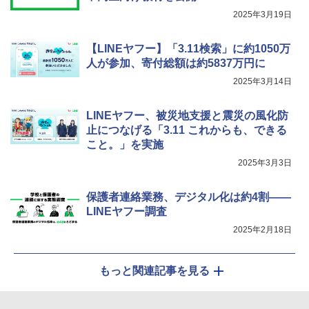
￥849
2025年3月19日
【LINEヤフー】「3.11検索」に約1050万
Fernrohr:実験用キャビネット
5
人が参加、寄付総額は約5837万円に
￥4,758
2025年3月14日
LINEヤフー、被災地支援と震災の風化防
止につなげる「3.11 これからも、できる
こと。」を実施
2025年3月3日
保護者連絡業務、デジタル化は約4割――
LINEヤフー調査
2025年2月18日
もっと関連記事を見る