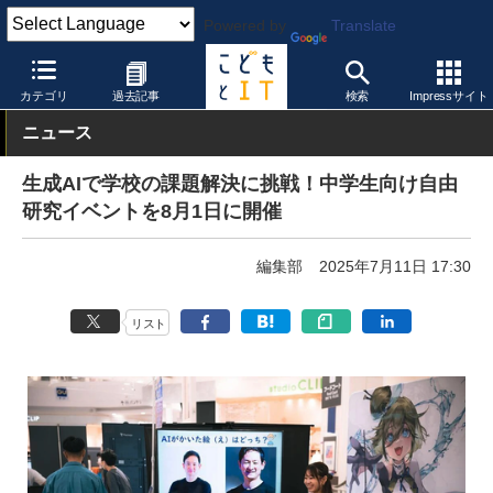
Powered by
Translate
こどもとIT
イベント・セミナー
その他
カテゴリ
過去記事
検索
Impressサイト
ニュース
生成AIで学校の課題解決に挑戦！中学生向け自由
研究イベントを8月1日に開催
編集部
2025年7月11日 17:30
リスト