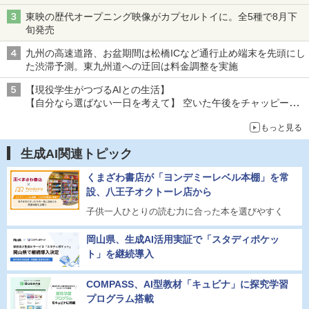
東映の歴代オープニング映像がカプセルトイに。全5種で8月下
旬発売
九州の高速道路、お盆期間は松橋ICなど通行止め端末を先頭にし
た渋滞予測。東九州道への迂回は料金調整を実施
【現役学生がつづるAIとの生活】
【自分なら選ばない一日を考えて】 空いた午後をチャッピーに
捧げたら、思わぬ絶景に出会った話
もっと見る
生成AI関連トピック
くまざわ書店が「ヨンデミーレベル本棚」を常
設、八王子オクトーレ店から
子供一人ひとりの読む力に合った本を選びやすく
岡山県、生成AI活用実証で「スタディポケッ
ト」を継続導入
COMPASS、AI型教材「キュビナ」に探究学習
プログラム搭載