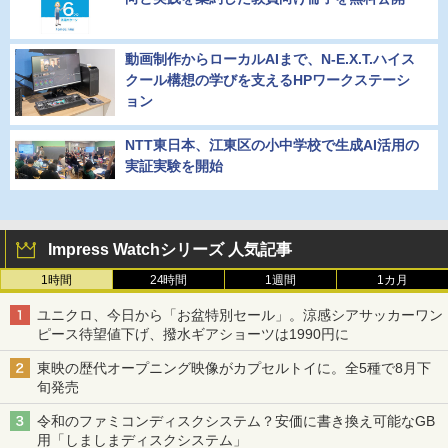
動画制作からローカルAIまで、N-E.X.T.ハイス
クール構想の学びを支えるHPワークステーシ
ョン
NTT東日本、江東区の小中学校で生成AI活用の
実証実験を開始
Impress Watchシリーズ 人気記事
1時間
24時間
1週間
1カ月
ユニクロ、今日から「お盆特別セール」。涼感シアサッカーワン
ピース待望値下げ、撥水ギアショーツは1990円に
東映の歴代オープニング映像がカプセルトイに。全5種で8月下
旬発売
令和のファミコンディスクシステム？安価に書き換え可能なGB
用「しましまディスクシステム」