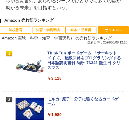
らゆる災害の、あらゆるシーンでひとりでも多くの命が
助かる未来」を目指すという。
Amazon 売れ筋ランキング
学校教育
知育・学習玩具
絵本・児童書
サイエンス
Amazon 実験・科学（知育・学習玩具） の売れ筋ランキング
更新日時：2026/08/08 12:18
教育者のためのコーチング入門
Amazon Fire HD 10 キッズモデル (10イ
タッチペンで音が聞ける!はじめてずかん
ThinkFun ボードゲーム 「サーキット・
1
1
1
1
ンチ) ピンク 対象年齢3歳から 数千点の
1000 英語つき ([バラエティ])
メイズ」 配線回路をプログラミングする
キッズコンテンツが1年間使い放題
日本語説明書付 8歳~ 76341 誕生日 クリ
￥2,530
スマス
￥5,478
￥23,980
￥3,118
中学英語をもう一度ひとつひとつわかり
2
先生のためのGoogle AI完全攻略図鑑
パイロット スイスイおえかき for Study
2
2
やすく。改訂版
何回も書ける! れんしゅうボード ひらが
モルカ: 原子・分子に強くなるカードゲ
2
な・カタカナ・すうじ・ABC 3歳以上 知
ーム
￥-
￥2,750
育
￥1,980
￥2,073