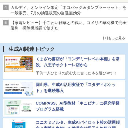
カルディ、オンライン限定「ネコバッグ＆タンブラーセット」を
一般販売。7月の抽選販売の当選無効分
【家電レビュー】手ごわい雑草との戦い、コメリの草刈機で完全
勝利 掃除機感覚で使えた
もっと見る
生成AI関連トピック
くまざわ書店が「ヨンデミーレベル本棚」を常
設、八王子オクトーレ店から
子供一人ひとりの読む力に合った本を選びやすく
岡山県、生成AI活用実証で「スタディポケッ
ト」を継続導入
COMPASS、AI型教材「キュビナ」に探究学習
プログラム搭載
コニカミノルタ、生成AIパイロット校の活用傾