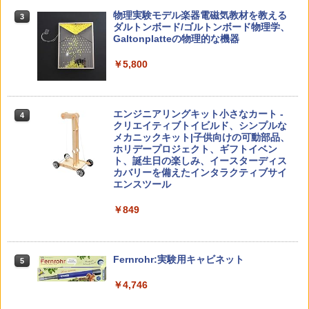
仮面ライダー 改造人間 限定ケース版
3
カウンセリングとは何か 変化するという
3
物理実験モデル楽器電磁気教材を教える
3
こと (講談社現代新書 2787)
【くもん出版公式特別セット】くもん出
ダルトンボード/ゴルトンボード物理学、
3
￥4,290
版(KUMON PUBLISHING) くもんの日本
Galtonplatteの物理的な機器
￥1,540
地図パズル 日本の世界遺産すごろく付き
知育玩具 おもちゃ 5歳以上 KUMON PN-
￥5,800
33
￥4,046
つかめ！理科ダマン 12 最強ロボット決
4
子どもが変わる魔法の言葉
4
エンジニアリングキット小さなカート -
戦！編
4
クリエイティブトイビルド、シンプルな
￥2,200
メカニックキット|子供向けの可動部品、
￥1,320
くもん出版(KUMON PUBLISHING) ロジ
ホリデープロジェクト、ギフトイベン
4
カル国旗パズル 知育玩具 おもちゃ 4歳以
ト、誕生日の楽しみ、イースターディス
上 KUMON LK-10
カバリーを備えたインタラクティブサイ
エンスツール
￥2,127
自分の思いを言葉にする こどもアウトプ
5
ゼロからわかる！ みるみる図形に強く
5
￥849
ット図鑑 (サンクチュアリ出版)
なるマンガ
￥1,650
￥1,430
Amazon Fire HD 10 キッズプロ (10イン
5
チ) ディズニー スティッチ エディション
Fernrohr:実験用キャビネット
5
対象年齢6歳から 数千点のキッズコンテ
ンツが1年間使い放題
￥4,746
￥26,980