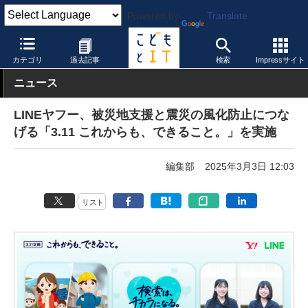
Powered by
Translate
こどもとIT
校種
小学校
カテゴリ
過去記事
検索
Impressサイト
ニュース
LINEヤフー、被災地支援と震災の風化防止につな
げる「3.11 これからも、できること。」を実施
編集部
2025年3月3日 12:03
リスト