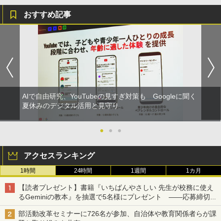
おすすめ記事
AIで自由研究、YouTubeの見すぎ対策も Googleに聞く
夏休みのデジタル活用と見守り
●
●
●
アクセスランキング
1時間
24時間
1週間
1カ月
【読者プレゼント】書籍『いちばんやさしい 先生が校務に使え
るGeminiの教本』を抽選で5名様にプレゼント ――応募締切は
2026年8月12日（水）まで
部活動改革セミナーに726名が参加、自治体や教育関係者らが課