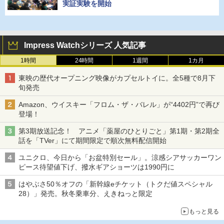
実証実験を開始
Impress Watchシリーズ 人気記事
1時間
24時間
1週間
1カ月
東映の歴代オープニング映像がカプセルトイに。全5種で8月下
旬発売
Amazon、ウイスキー「フロム・ザ・バレル」が“4402円”で再び
登場！
第3期放送記念！ アニメ「薬屋のひとりごと」第1期・第2期全
話を「TVer」にて期間限定で順次無料配信開始
ユニクロ、今日から「お盆特別セール」。涼感シアサッカーワン
ピース待望値下げ、撥水ギアショーツは1990円に
はやぶさ50％オフの「新幹線eチケット（トクだ値スペシャル
28）」発売。秋冬乗車分、えきねっと限定
もっと見る