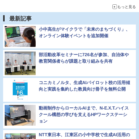
もっと見る
最新記事
小中高生がマイクラで「未来のまちづくり」、
オンライン体験イベントを追加開催
部活動改革セミナーに726名が参加、自治体や
教育関係者らが課題と取り組みを共有
コニカミノルタ、生成AIパイロット校の活用傾
向と実践を集約した教員向け冊子を無料公開
動画制作からローカルAIまで、N-E.X.T.ハイス
クール構想の学びを支えるHPワークステーシ
ョン
NTT東日本、江東区の小中学校で生成AI活用の