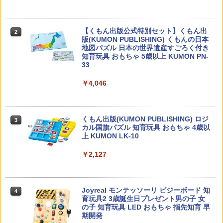
カウンセリングとは何か 変化するという
2
こと (講談社現代新書 2787)
【くもん出版公式特別セット】くもん出
2
版(KUMON PUBLISHING) くもんの日本
地図パズル 日本の世界遺産すごろく付き
￥1,540
知育玩具 おもちゃ 5歳以上 KUMON PN-
33
￥4,046
先生のためのGoogle AI完全攻略図鑑
3
￥-
くもん出版(KUMON PUBLISHING) ロジ
3
カル国旗パズル 知育玩具 おもちゃ 4歳以
上 KUMON LK-10
￥2,127
子どもが変わる魔法の言葉
4
￥2,200
Joyreal モンテッソーリ ビジーボード 知
4
育玩具2 3歳誕生日プレゼント男の子 女
の子 知育玩具 LED おもちゃ 指先知育 早
期開発