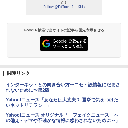
ク！
中学英語をもう一度ひとつひとつわかり
2
Follow @EdTech_for_Kids
やすく。改訂版
モルカ: 原子・分子に強くなるカードゲ
2
ーム
￥2,750
￥1,980
Google 検索で当サイトの記事を優先表示させる
仮面ライダー 改造人間 限定ケース版
3
物理実験モデル楽器電磁気教材を教える
3
ダルトンボード/ゴルトンボード物理学、
￥4,290
Galtonplatteの物理的な機器
￥5,800
関連リンク
インターネットとの向き合い方〜ニセ・誤情報にだまさ
つかめ！理科ダマン 12 最強ロボット決
4
エンジニアリングキット小さなカート -
戦！編
れないために〜第2版
4
クリエイティブトイビルド、シンプルな
メカニックキット|子供向けの可動部品、
Yahoo!ニュース「あなたは大丈夫？ 選挙で気をつけた
￥1,320
ホリデープロジェクト、ギフトイベン
いネットリテラシー」
ト、誕生日の楽しみ、イースターディス
カバリーを備えたインタラクティブサイ
Yahoo!ニュース オリジナル「「フェイクニュース」へ
エンスツール
の備え～デマや不確かな情報に惑わされないために～」
自分の思いを言葉にする こどもアウトプ
5