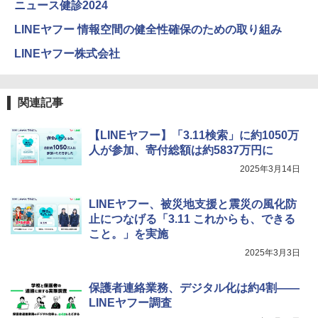
￥849
ット図鑑 (サンクチュアリ出版)
ニュース健診2024
LINEヤフー 情報空間の健全性確保のための取り組み
￥1,650
Fernrohr:実験用キャビネット
LINEヤフー株式会社
5
￥4,758
関連記事
【LINEヤフー】「3.11検索」に約1050万
人が参加、寄付総額は約5837万円に
2025年3月14日
LINEヤフー、被災地支援と震災の風化防
止につなげる「3.11 これからも、できる
こと。」を実施
2025年3月3日
保護者連絡業務、デジタル化は約4割――
LINEヤフー調査