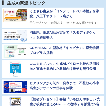
生成AI関連トピック
くまざわ書店が「ヨンデミーレベル本棚」を常
設、八王子オクトーレ店から
子供一人ひとりの読む力に合った本を選びやすく
岡山県、生成AI活用実証で「スタディポケッ
ト」を継続導入
COMPASS、AI型教材「キュビナ」に探究学習
プログラム搭載
コニカミノルタ、生成AIパイロット校の活用傾
向と実践を集約した教員向け冊子を無料公開
ヒアリングから制作・発表まで、不登校の小中
高生がデザインの仕事を体験
【読者プレゼント】書籍『いちばんやさしい 先
生が校務に使えるGeminiの教本』を抽選で5名