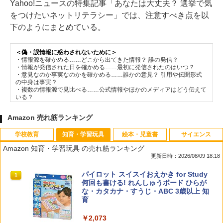
Yahoo!ニュースの特集記事「あなたは大丈夫？ 選挙で気
をつけたいネットリテラシー」では、注意すべき点を以
下のようにまとめている。
＜偽・誤情報に惑わされないために＞
・情報源を確かめる……どこから出てきた情報？ 誰の発信？
・情報が発信された日を確かめる……最初に発信されたのはいつ？
・意見なのか事実なのかを確かめる……誰かの意見？ 引用や伝聞形式
の中身は事実？
・複数の情報源で見比べる……公式情報やほかのメディアはどう伝えて
いる？
Amazon 売れ筋ランキング
学校教育
知育・学習玩具
絵本・児童書
サイエンス
Amazon 知育・学習玩具 の売れ筋ランキング
更新日時：2026/08/09 18:18
教育者のためのコーチング入門
パイロット スイスイおえかき for Study
1
1
何回も書ける! れんしゅうボード ひらが
な・カタカナ・すうじ・ABC 3歳以上 知
￥2,530
育
￥2,073