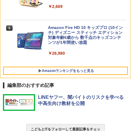
向山洋一の系譜、その先へ 授業の腕を磨
5
￥2,669
く法則: 教育技術が子供の可能性を伸ば
す
￥2,750
Amazon Fire HD 10 キッズプロ (10イン
5
チ) ディズニー スティッチ エディション
対象年齢6歳から 数千点のキッズコンテ
ンツが1年間使い放題
￥26,980
Amazonランキングをもっと見る
編集部のおすすめ記事
タッチペンで音が聞ける!はじめてずかん
ThinkFun ボードゲーム 「サーキット・
LINEヤフー、闇バイトのリスクを学べる
1
1
1000 英語つき ([バラエティ])
メイズ」 配線回路をプログラミングする
中高生向け教材を公開
日本語説明書付 8歳~ 76341 誕生日 クリ
スマス
￥5,478
￥3,118
こどもとITをフォローして最新記事をチェッ