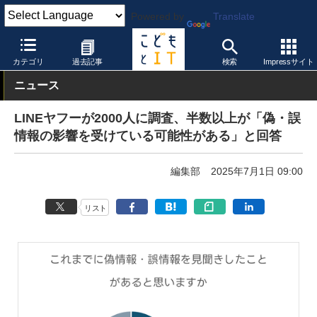
Powered by
Translate
こどもとIT
教育情報・データ
その他
カテゴリ
過去記事
検索
Impressサイト
ニュース
LINEヤフーが2000人に調査、半数以上が「偽・誤
情報の影響を受けている可能性がある」と回答
編集部
2025年7月1日 09:00
リスト