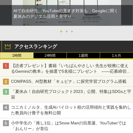
AIで自由研究、YouTubeの見すぎ対策も Googleに聞く
夏休みのデジタル活用と見守り
●
●
●
アクセスランキング
1時間
24時間
1週間
1カ月
【読者プレゼント】書籍『いちばんやさしい 先生が校務に使え
るGeminiの教本』を抽選で5名様にプレゼント ――応募締切は
2026年8月12日（水）まで
COMPASS、AI型教材「キュビナ」に探究学習プログラム搭載
「夏休み！自由研究プロジェクト2023」公開、特集はSDGsと宇
宙
コニカミノルタ、生成AIパイロット校の活用傾向と実践を集約し
た教員向け冊子を無料公開
小中学生の「推し1位」はSnow Manの目黒蓮、YouTuberでは
「おんりー」が首位