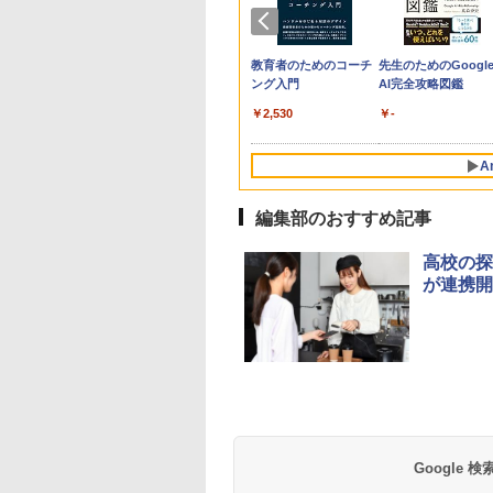
生の究極の自学ノ
「あの子だけずるい」
教育者のためのコーチ
先生のためのGoogl
図鑑2: 選べるレシ
がなくなる学校 合理
ング入門
AI完全攻略図鑑
的配慮を支える基礎的
￥2,530
￥-
環境整備
760
￥2,420
A
編集部のおすすめ記事
10
10
10
1
1
1
2
2
2
高校の探
が連携開
ん出版(KUMON
受験ムビスタ 八澤
e Kristalle selbst
TIME TIMER MOD
【改訂版】Z会 速読英
Glitzer-Diamanten:
Amazon Fire HD 10 キ
タッチペンで音が聞け
ThinkFun ボードゲー
パイロット スイスイ
中学英語をもう一度
モルカ: 原子・分子
LISHING) くもん
った6時間で古典
hten:
Home Edition 9cm 60
熟語｜大学受験の定
Experimentierkasten
ッズモデル (10インチ)
る!はじめてずかん1000
ム 「サーキット・メイ
えかき for Study 何
とつひとつわかりや
強くなるカードゲー
そろばん120 知育
 MOVIE×STUDY
erimentierkasten
分 タイムタイマー モ
番！ 効率的な速読学習
ピンク 対象年齢3歳か
英語つき ([バラエテ
ズ」 配線回路をプログ
も書ける! れんしゅ
く。改訂版
￥3,284
￥1,980
 おもちゃ 3歳以上
ッド メタリック ミッ
で熟語をマスター
ら 数千点のキッズコン
ィ])
ラミングする 日本語説
ボード ひらがな・カ
Google
882
870
767
￥4,891
￥1,320
￥23,980
￥5,478
￥3,118
￥2,073
￥2,750
ON WC-22
ドナイト 時間管理 学
テンツが1年間使い放題
明書付 8歳~ 76341 誕
カナ・すうじ・ABC 