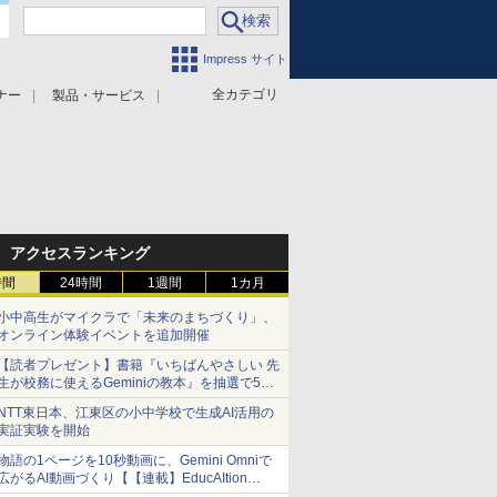
Impress サイト
全カテゴリ
ナー
製品・サービス
アクセスランキング
時間
24時間
1週間
1カ月
小中高生がマイクラで「未来のまちづくり」、
オンライン体験イベントを追加開催
【読者プレゼント】書籍『いちばんやさしい 先
生が校務に使えるGeminiの教本』を抽選で5名
様にプレゼント ――応募締切は2026年8月12
NTT東日本、江東区の小中学校で生成AI活用の
日（水）まで
実証実験を開始
物語の1ページを10秒動画に、Gemini Omniで
広がるAI動画づくり【【連載】EducAItion
Times】