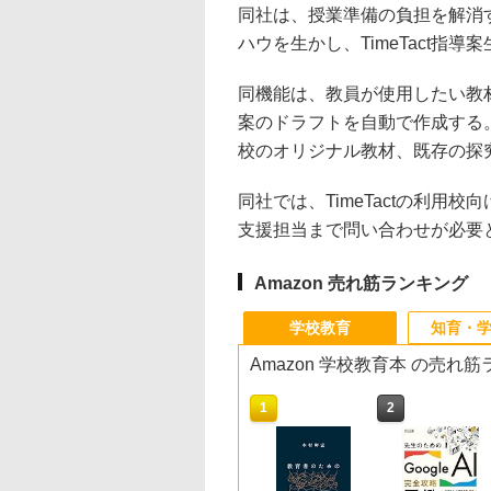
同社は、授業準備の負担を解消
ハウを生かし、TimeTact指
同機能は、教員が使用したい教
案のドラフトを自動で作成する。S
校のオリジナル教材、既存の探
同社では、TimeTactの利
支援担当まで問い合わせが必要
Amazon 売れ筋ランキング
学校教育
知育・
Amazon 学校教育本 の売れ
10
1
2