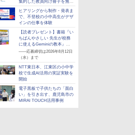
発 (スタ
様向け 初
歳のお子様用 多言語説
ちゃ
習タイマー 
集約した教員向け冊子を無料
ディショ
 卵 食べ
明書 (英語)
HMM-W 正
公開
ヒアリングから制作・発表ま
ペット 装
スマス ラ
セット BL
で、不登校の小中高生がデザ
インの仕事を体験
【読者プレゼント】書籍『い
ちばんやさしい 先生が校務
に使えるGeminiの教本』を
抽選で5名様にプレゼント
――応募締切は2026年8月12日
（水）まで
NTT東日本、江東区の小中学
校で生成AI活用の実証実験を
開始
電子黒板で子供たちの「面白
い」を引き出す、鹿児島市の
MIRAI TOUCH活用事例