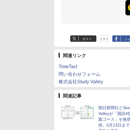
習タイマー TTM9-
生日 クリスマス
歳以上 知育
HMM-W 正規品 + クリ
スマス ラッピング袋
セット BL
ポスト
リスト
シ
関連リンク
TimeTact
問い合わせフォーム
株式会社Study Valley
関連記事
朝日新聞社とStu
Valleyが「国語
践コース」を無
供、5月13日ま