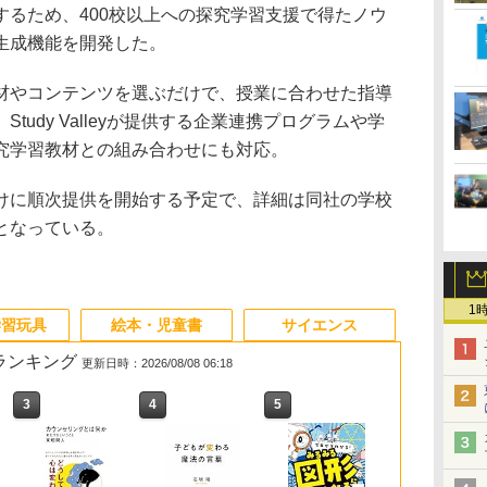
するため、400校以上への探究学習支援で得たノウ
導案生成機能を開発した。
材やコンテンツを選ぶだけで、授業に合わせた指導
tudy Valleyが提供する企業連携プログラムや学
究学習教材との組み合わせにも対応。
用校向けに順次提供を開始する予定で、詳細は同社の学校
となっている。
1
学習玩具
絵本・児童書
サイエンス
筋ランキング
更新日時：2026/08/08 06:18
3
4
5
6