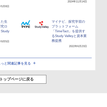
2024年11月14日
5年5月8日
した生
マイナビ、探究学習の
t探究ロ
プラットフォーム
tudy
「TimeTact」を提供す
るStudy Valleyと資本業
務提携
4年9月5日
2022年6月23日
もっと関連記事を見る
トップページに戻る