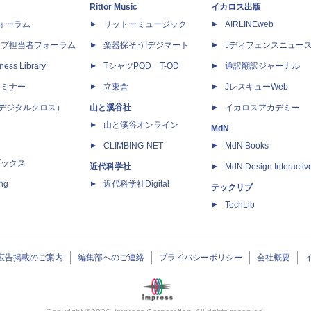
Rittor Music
イカロス出版
dフォーラム
リットーミュージック
AIRLINEweb
ップ担当者フォーラム
楽器探そう!デジマート
Jディフェンスニュー
ness Library
TシャツPOD T-OD
通訳翻訳ジャーナル
セミナー
立東舎
JレスキューWeb
 X（デジタルクロス）
山と溪谷社
イカロスアカデミー
山と溪谷オンライン
MdN
CLIMBING-NET
MdN Books
ブックス
近代科学社
MdN Design Interactiv
ing
近代科学社Digital
テックリブ
TechLib
広告掲載のご案内
編集部へのご連絡
プライバシーポリシー
会社概要