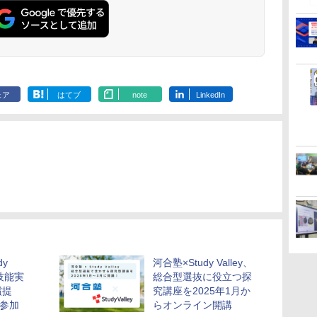
の世界遺産すごろく付
な機器
可動部品、ホリデープ
ズコンテンツが1年間
先知育 早期開
歳からのお子
き 知育玩具 おもちゃ 5
ロジェクト、ギフトイ
使い放題
ンダード・エ
心者向けセット
歳以上 KUMON PN-33
ベント、誕生日の楽し
ン)
物 洗面器 ピ
み、イースターディス
飾 多言語対応
カバリーを備えたイン
タラクティブサイエン
スツール
ェア
はてブ
note
LinkedIn
dy
河合塾×Study Valley、
4技能実
総合型選抜に役立つ探
償提
究講座を2025年1月か
で参加
らオンライン開講