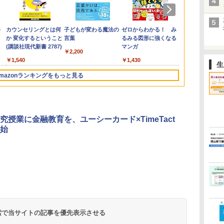
e
カウンセリングとは何
子どもが変わる魔法の
ゼロからわかる！ み
「ことばで伝
か 変化するということ
言葉
るみる図形に強くなる
できない子ど
(講談社現代新書 2787)
マンガ
が〈ことばの
￥2,200
てるのか
￥1,540
￥1,430
￥1,870
生
mazonランキングをもっと見る
3
3
3
4
4
4
5
5
5
6
6
6
究授業に金融教育を、ユーシーカード×TimeTact
始
お
ひ
に
【くもん出版公式特別
仮面ライダー 改造人
物理実験モデル楽器電
くもん出版(KUMON
つかめ！理科ダマン 12
エンジニアリングキッ
Amazon Fire HD 10 キ
自分の思いを言葉にす
Fernrohr:実験用キャ
Joyreal モ
みんな大好き
KOSMOS(コ
回
す
ム
セット】くもん出版
間 限定ケース版
磁気教材を教えるダル
PUBLISHING) ロジカ
最強ロボット決戦！編
ト小さなカート - クリ
ッズプロ (10インチ) デ
る こどもアウトプット
ビネット
リ ビジーボー
キパン シール
617158 フ
う
(KUMON
トンボード/ゴルトンボ
ル国旗パズル 知育玩具
エイティブトイビル
ィズニー スティッチ
図鑑 (サンクチュアリ
具 1 2 3歳
BOOK（重版
スワーリング
￥4,290
￥1,320
￥4,746
タ
PUBLISHING) くもん
ード物理学、
おもちゃ 4歳以上
ド、シンプルなメカニ
エディション 対象年齢
出版)
ント男の子 女
旬発送） (TJ
ニ 先史時代
 検索で当サイトの記事を優先表示させる
￥4,046
￥5,800
￥2,127
￥849
￥26,980
￥1,650
￥2,959
￥2,200
￥5,592
3
の日本地図パズル 日本
Galtonplatteの物理的
KUMON LK-10
ックキット|子供向けの
6歳から 数千点のキッ
玩具 LED お
気づける 実験