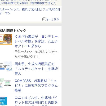
リの草刈機で完全勝利 掃除機感覚で使えた
スターバックス、横浜に“文化財カフェ”8月10日
オープン
える」が
向山洋一の系譜、その
人間関係に「線を引
小学生の究極の自学ノ
「あの子だ
もたち 誰
先へ 授業の腕を磨く法
く」レッスン 人生がラ
ート図鑑2: 選べるレシ
がなくなる
もっと見る
力〉を育
則: 教育技術が子供の
クになる「バウンダリ
ピ編
的配慮を支
可能性を伸ばす
ー」の考え方
環境整備
￥2,750
￥1,760
￥1,760
￥2,420
成AI関連トピック
くまざわ書店が「ヨンデミー
レベル本棚」を常設、八王子
オクトーレ店から
子供一人ひとりの読む力に合っ
7
7
7
8
8
8
9
9
9
10
10
10
た本を選びやすく
岡山県、生成AI活用実証で
「スタディポケット」を継続
導入
COMPASS、AI型教材「キュ
ビナ」に探究学習プログラム
ンテッソー
！ ヤマザ
スモス)
くもん出版(KUMON
【第72回青少年読書感
KOSMOS 617134 サイ
アガツマ(AGATSUMA)
図鑑いきもの飼ってみ
Exp Natur 50 ミネラル
くもん出版(KUMON
大学受験ムビスタ 八澤
Grüne Kristalle selbst
TIME TIM
【改訂版】
Glitzer-D
搭載
ド 知育玩
ァンサイエン
PUBLISHING) スタデ
想文全国コンクール 課
ボーグハンド - 油圧制
アンパンマンが上手に
た カマキリを黄色い世
&シュタイン。
PUBLISHING) くもん
のたった6時間で古典
züchten:
Home Edit
熟語｜大学
Experimen
誕生日プレゼ
：10月上
ソルトガ
ィクロック DC-53 ホワ
題図書】まだまだここ
御 XXL ロボットハンド
描けちゃう! 天才脳ら
界で育てたらどうな
の玉そろばん120 知育
文法: MOVIE×STUDY
Experimentierkasten
分 タイム
番！ 効率
￥3,139
￥3,284
コニカミノルタ、生成AIパイ
の子 知育
MOOK)
の時間を活
イト 知育玩具 おもちゃ
から (ポプラ物語館 94)
サイズ調整可能 左利き
くがき教室 対象年齢
る?
玩具 おもちゃ 3歳以上
ッド メタ
で熟語をマ
￥2,264
￥1,540
￥14,790
￥3,491
￥1,870
￥2,882
￥1,870
￥1,767
￥4,891
￥1,320
ロット校の活用傾向と実践を
もちゃ 指
セット 8
3歳以上 KUMON
用 実験ボックス 10~14
1.5才～ お絵描き おも
KUMON WC-22
ドナイト 