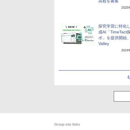
高校を募集
202
探究学習に特化
成AI「TimeTac
ボ」を提供開始、S
Valley
202
Group site links