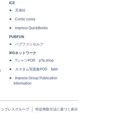
ICE
天海社
ス
Comic curea
impress QuickBooks
PUBFUN
パブファンセルフ
IPGネットワーク
TシャツPOD pTa.shop
カスタム写真集POD fabli
e
Impress Group Publication
Information
インプレスグループ
特定商取引法に基づく表示