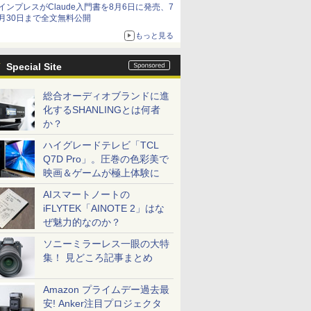
インプレスがClaude入門書を8月6日に発売、7
月30日まで全文無料公開
もっと見る
Special Site
総合オーディオブランドに進
化するSHANLINGとは何者
か？
ハイグレードテレビ「TCL
Q7D Pro」。圧巻の色彩美で
映画＆ゲームが極上体験に
AIスマートノートの
iFLYTEK「AINOTE 2」はな
ぜ魅力的なのか？
ソニーミラーレス一眼の大特
集！ 見どころ記事まとめ
Amazon プライムデー過去最
安! Anker注目プロジェクタ