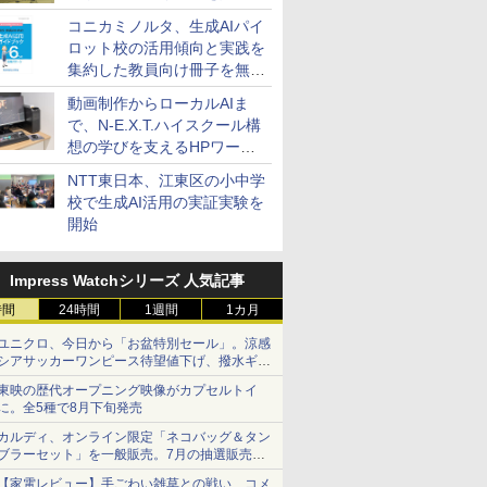
コニカミノルタ、生成AIパイ
ロット校の活用傾向と実践を
集約した教員向け冊子を無料
公開
動画制作からローカルAIま
で、N-E.X.T.ハイスクール構
想の学びを支えるHPワーク
ステーション
NTT東日本、江東区の小中学
校で生成AI活用の実証実験を
開始
Impress Watchシリーズ 人気記事
時間
24時間
1週間
1カ月
ユニクロ、今日から「お盆特別セール」。涼感
シアサッカーワンピース待望値下げ、撥水ギア
ショーツは1990円に
東映の歴代オープニング映像がカプセルトイ
7
8
9
10
に。全5種で8月下旬発売
カルディ、オンライン限定「ネコバッグ＆タン
ブラーセット」を一般販売。7月の抽選販売の
当選無効分
【家電レビュー】手ごわい雑草との戦い、コメ