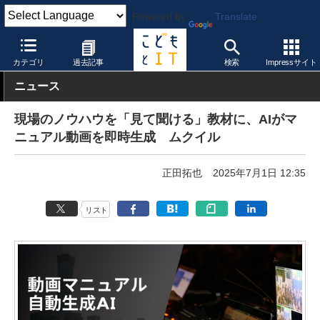
Powered by
Translate
こどもとIT
製品・サービス
生成AI
カテゴリ
過去記事
検索
Impressサイト
ニュース
現場のノウハウを「見て聞ける」教材に、AIがマ
ニュアル動画を即時生成 ムクイル
正田拓也
2025年7月1日 12:35
リスト