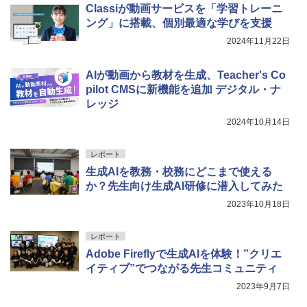
Classiが動画サービスを「学習トレーニ
￥849
ング」に搭載、個別最適な学びを支援
2024年11月22日
Fernrohr:実験用キャビネット
5
AIが動画から教材を生成、Teacher's Co
￥4,722
pilot CMSに新機能を追加 デジタル・ナ
レッジ
2024年10月14日
レポート
生成AIを教務・校務にどこまで使える
か？先生向け生成AI研修に潜入してみた
2023年10月18日
レポート
Adobe Fireflyで生成AIを体験！”クリエ
イティブ”でつながる先生コミュニティ
2023年9月7日