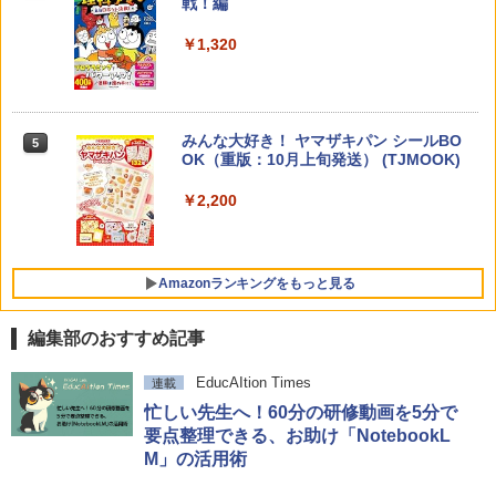
戦！編
ち 誰が〈ことばの力〉を育てるのか
￥1,320
￥1,870
Amazon Fire HD 10 キッズプロ (10イン
4
チ) ディズニー スティッチ エディション
対象年齢6歳から 数千点のキッズコンテ
ンツが1年間使い放題
みんな大好き！ ヤマザキパン シールBO
5
ゼロからわかる！ みるみる図形に強く
5
￥26,980
OK（重版：10月上旬発送） (TJMOOK)
なるマンガ
￥2,200
￥1,430
くもん出版(KUMON PUBLISHING) ロジ
5
カル国旗パズル 知育玩具 おもちゃ 4歳以
上 KUMON LK-10
Amazonランキングをもっと見る
￥2,015
編集部のおすすめ記事
ThinkFun ボードゲーム 「サーキット・
EducAItion Times
連載
1
メイズ」 配線回路をプログラミングする
忙しい先生へ！60分の研修動画を5分で
日本語説明書付 8歳~ 76341 誕生日 クリ
要点整理できる、お助け「NotebookL
スマス
M」の活用術
￥3,118