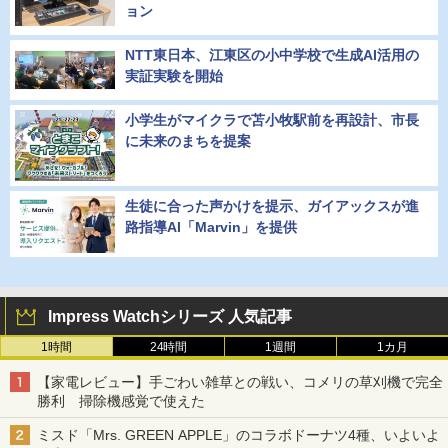
ョン
NTT東日本、江東区の小中学校で生成AI活用の
実証実験を開始
小学生がマイクラで苫小牧駅前を再設計、市長
に未来のまちを提案
生徒に合った声かけを提示、ガイアックスが進
路指導AI「Marvin」を提供
Impress Watchシリーズ 人気記事
1時間
24時間
1週間
1カ月
【家電レビュー】手ごわい雑草との戦い、コメリの草刈機で完全
勝利 掃除機感覚で使えた
ミスド「Mrs. GREEN APPLE」のコラボドーナツ4種、いよいよ