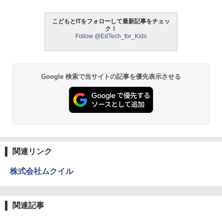
こどもとITをフォローして最新記事をチェッ
モルカ: 原子・分子に強くなるカードゲ
ク！
2
Follow @EdTech_for_Kids
ーム
￥1,980
Google 検索で当サイトの記事を優先表示させる
物理実験モデル楽器電磁気教材を教える
3
ダルトンボード/ゴルトンボード物理学、
Galtonplatteの物理的な機器
￥5,800
関連リンク
エンジニアリングキット小さなカート -
4
クリエイティブトイビルド、シンプルな
株式会社ムクイル
メカニックキット|子供向けの可動部品、
ホリデープロジェクト、ギフトイベン
ト、誕生日の楽しみ、イースターディス
カバリーを備えたインタラクティブサイ
関連記事
エンスツール