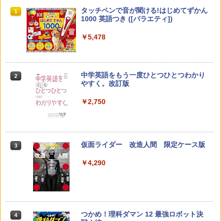
先生のためのGoogle AI完全攻略図鑑
Amazon Fire HD 10 キッズモデル (10イ
タッチペンで音が聞ける!はじめてずかん
1
1
1
ンチ) ピンク 対象年齢3歳から 数千点の
1000 英語つき ([バラエティ])
キッズコンテンツが1年間使い放題
￥-
￥5,478
￥23,980
中学英語をもう一度ひとつひとつわかり
2
子どもが変わる魔法の言葉
パイロット スイスイおえかき for Study
2
2
やすく。改訂版
何回も書ける! れんしゅうボード ひらが
な・カタカナ・すうじ・ABC 3歳以上 知
￥2,200
￥2,750
育
￥2,073
仮面ライダー 改造人間 限定ケース版
3
カウンセリングとは何か 変化するという
3
こと (講談社現代新書 2787)
【くもん出版公式特別セット】くもん出
3
￥4,290
版(KUMON PUBLISHING) くもんの日本
￥1,540
地図パズル 日本の世界遺産すごろく付き
知育玩具 おもちゃ 5歳以上 KUMON PN-
33
￥4,046
つかめ！理科ダマン 12 最強ロボット決
4
「ことばで伝える」ができない子どもた
4