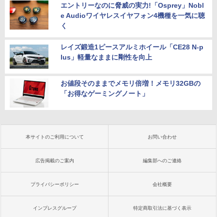
エントリーなのに脅威の実力!「Osprey」Nobl
e Audioワイヤレスイヤフォン4機種を一気に聴
く
レイズ鍛造1ピースアルミホイール「CE28 N-p
lus」軽量なままに剛性を向上
お値段そのままでメモリ倍増！メモリ32GBの
「お得なゲーミングノート」
本サイトのご利用について
お問い合わせ
広告掲載のご案内
編集部へのご連絡
プライバシーポリシー
会社概要
インプレスグループ
特定商取引法に基づく表示