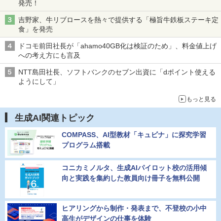
発売！
吉野家、牛リブロースを熱々で提供する「極旨牛鉄板ステーキ定
食」を発売
ドコモ前田社長が「ahamo40GB化は検証のため」、料金値上げ
への考え方にも言及
NTT島田社長、ソフトバンクのセブン出資に「dポイント使える
ようにして」
もっと見る
生成AI関連トピック
COMPASS、AI型教材「キュビナ」に探究学習
プログラム搭載
コニカミノルタ、生成AIパイロット校の活用傾
向と実践を集約した教員向け冊子を無料公開
ヒアリングから制作・発表まで、不登校の小中
高生がデザインの仕事を体験