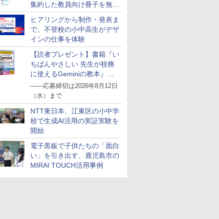
集約した教員向け冊子を無料
公開
ヒアリングから制作・発表ま
で、不登校の小中高生がデザ
インの仕事を体験
【読者プレゼント】書籍『い
ちばんやさしい 先生が校務
に使えるGeminiの教本』を
抽選で5名様にプレゼント
――応募締切は2026年8月12日
（水）まで
NTT東日本、江東区の小中学
校で生成AI活用の実証実験を
開始
電子黒板で子供たちの「面白
い」を引き出す、鹿児島市の
MIRAI TOUCH活用事例