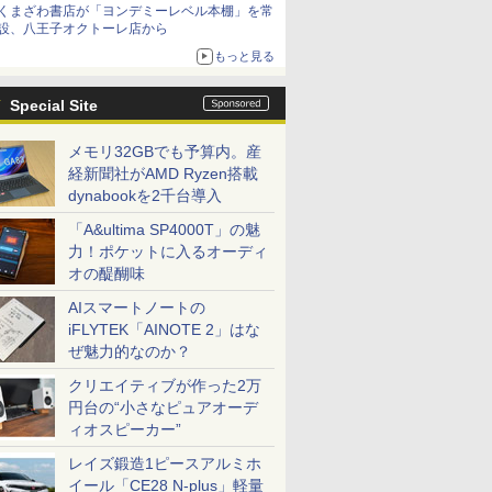
くまざわ書店が「ヨンデミーレベル本棚」を常
設、八王子オクトーレ店から
もっと見る
Special Site
メモリ32GBでも予算内。産
経新聞社がAMD Ryzen搭載
dynabookを2千台導入
「A&ultima SP4000T」の魅
力！ポケットに入るオーディ
オの醍醐味
AIスマートノートの
iFLYTEK「AINOTE 2」はな
ぜ魅力的なのか？
クリエイティブが作った2万
円台の“小さなピュアオーデ
ィオスピーカー”
レイズ鍛造1ピースアルミホ
イール「CE28 N-plus」軽量