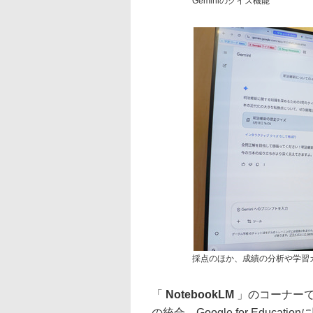
Geminiのクイズ機能
採点のほか、成績の分析や学習
「
NotebookLM
」のコーナー
の統合、Google for Edu