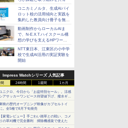
コニカミノルタ、生成AIパイ
ロット校の活用傾向と実践を
集約した教員向け冊子を無料
公開
動画制作からローカルAIま
で、N-E.X.T.ハイスクール構
想の学びを支えるHPワーク
ステーション
NTT東日本、江東区の小中学
校で生成AI活用の実証実験を
開始
Impress Watchシリーズ 人気記事
時間
24時間
1週間
1カ月
ユニクロ、今日から「お盆特別セール」。涼感
シアサッカーワンピース待望値下げ、撥水ギア
ショーツは1990円に
東映の歴代オープニング映像がカプセルトイ
に。全5種で8月下旬発売
【家電レビュー】手ごわい雑草との戦い、コメ
リの草刈機で完全勝利 掃除機感覚で使えた