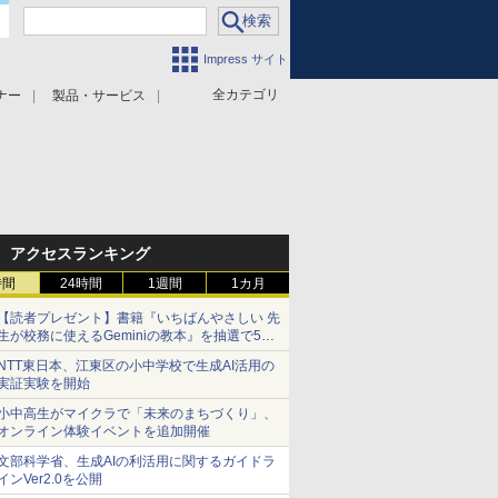
Impress サイト
全カテゴリ
ナー
製品・サービス
アクセスランキング
時間
24時間
1週間
1カ月
【読者プレゼント】書籍『いちばんやさしい 先
生が校務に使えるGeminiの教本』を抽選で5名
様にプレゼント ――応募締切は2026年8月12
NTT東日本、江東区の小中学校で生成AI活用の
日（水）まで
実証実験を開始
小中高生がマイクラで「未来のまちづくり」、
オンライン体験イベントを追加開催
文部科学省、生成AIの利活用に関するガイドラ
インVer2.0を公開