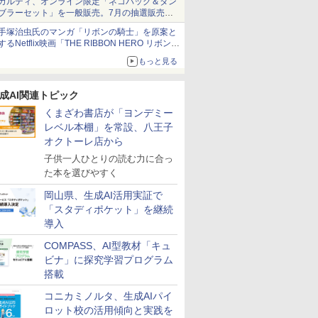
カルディ、オンライン限定「ネコバッグ＆タン
ブラーセット」を一般販売。7月の抽選販売の
当選無効分
手塚治虫氏のマンガ「リボンの騎士」を原案と
するNetflix映画「THE RIBBON HERO リボンヒ
ーロー」本日配信開始
もっと見る
成AI関連トピック
くまざわ書店が「ヨンデミー
レベル本棚」を常設、八王子
オクトーレ店から
子供一人ひとりの読む力に合っ
た本を選びやすく
岡山県、生成AI活用実証で
「スタディポケット」を継続
導入
COMPASS、AI型教材「キュ
ビナ」に探究学習プログラム
搭載
コニカミノルタ、生成AIパイ
ロット校の活用傾向と実践を