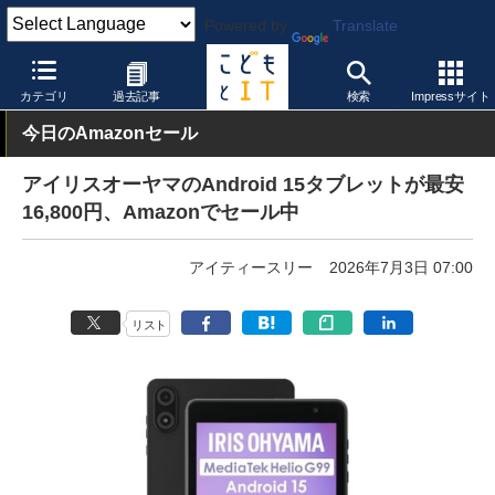
Powered by
Translate
こどもとIT
製品・サービス
PC・タブレット端末
カテゴリ
過去記事
検索
Impressサイト
今日のAmazonセール
アイリスオーヤマのAndroid 15タブレットが最安
16,800円、Amazonでセール中
アイティースリー
2026年7月3日 07:00
リスト