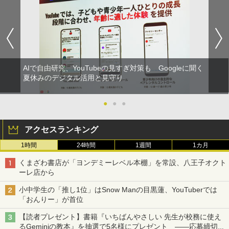
AIで自由研究、YouTubeの見すぎ対策も Googleに聞く
夏休みのデジタル活用と見守り
●
●
●
アクセスランキング
1時間
24時間
1週間
1カ月
くまざわ書店が「ヨンデミーレベル本棚」を常設、八王子オクト
ーレ店から
小中学生の「推し1位」はSnow Manの目黒蓮、YouTuberでは
「おんりー」が首位
【読者プレゼント】書籍『いちばんやさしい 先生が校務に使え
るGeminiの教本』を抽選で5名様にプレゼント ――応募締切は