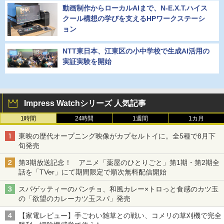
動画制作からローカルAIまで、N-E.X.T.ハイス
クール構想の学びを支えるHPワークステーシ
ョン
NTT東日本、江東区の小中学校で生成AI活用の
実証実験を開始
Impress Watchシリーズ 人気記事
1時間
24時間
1週間
1カ月
東映の歴代オープニング映像がカプセルトイに。全5種で8月下
旬発売
第3期放送記念！ アニメ「薬屋のひとりごと」第1期・第2期全
話を「TVer」にて期間限定で順次無料配信開始
スパゲッティーのパンチョ、和風カレー×トロっと食感のカツ玉
の「欲望のカレーカツ玉スパ」発売
【家電レビュー】手ごわい雑草との戦い、コメリの草刈機で完全