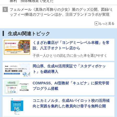
勝利 掃除機感覚で使えた
フェルメール《真珠の耳飾りの少女》展のグッズ公開。図録/ミ
ッフィー/葬送のフリーレンほか、注目ブランドコラボが実現
もっと見る
生成AI関連トピック
くまざわ書店が「ヨンデミーレベル本棚」を常
設、八王子オクトーレ店から
子供一人ひとりの読む力に合った本を選びやすく
岡山県、生成AI活用実証で「スタディポケッ
ト」を継続導入
COMPASS、AI型教材「キュビナ」に探究学習
プログラム搭載
コニカミノルタ、生成AIパイロット校の活用傾
向と実践を集約した教員向け冊子を無料公開