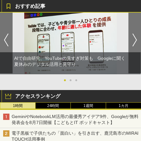
おすすめ記事
AIで自由研究、YouTubeの見すぎ対策も Googleに聞く
夏休みのデジタル活用と見守り
●
●
●
アクセスランキング
1時間
24時間
1週間
1カ月
GeminiやNotebookLM活用の最優秀アイデア9件、Googleが無料
発表会を8月7日開催【こどもとIT ポッドキャスト】
電子黒板で子供たちの「面白い」を引き出す、鹿児島市のMIRAI
TOUCH活用事例