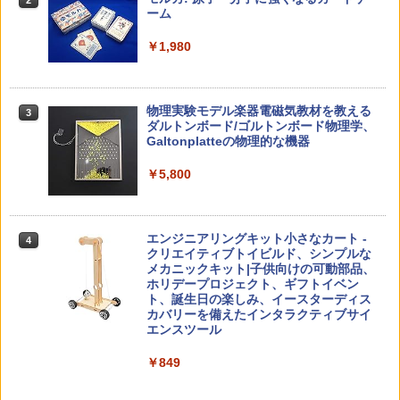
な・カタカナ・すうじ・ABC 3歳以上 知
ーム
￥2,200
￥2,750
育
￥1,980
￥2,073
仮面ライダー 改造人間 限定ケース版
3
カウンセリングとは何か 変化するという
3
物理実験モデル楽器電磁気教材を教える
3
こと (講談社現代新書 2787)
【くもん出版公式特別セット】くもん出
ダルトンボード/ゴルトンボード物理学、
3
￥4,290
版(KUMON PUBLISHING) くもんの日本
Galtonplatteの物理的な機器
￥1,540
地図パズル 日本の世界遺産すごろく付き
知育玩具 おもちゃ 5歳以上 KUMON PN-
￥5,800
33
￥4,046
つかめ！理科ダマン 12 最強ロボット決
4
「ことばで伝える」ができない子どもた
4
エンジニアリングキット小さなカート -
戦！編
4
ち 誰が〈ことばの力〉を育てるのか
クリエイティブトイビルド、シンプルな
メカニックキット|子供向けの可動部品、
￥1,320
￥1,870
Amazon Fire HD 10 キッズプロ (10イン
ホリデープロジェクト、ギフトイベン
4
チ) ディズニー スティッチ エディション
ト、誕生日の楽しみ、イースターディス
対象年齢6歳から 数千点のキッズコンテ
カバリーを備えたインタラクティブサイ
ンツが1年間使い放題
エンスツール
みんな大好き！ ヤマザキパン シールBO
5
ゼロからわかる！ みるみる図形に強く
5
￥26,980
￥849
OK（重版：10月上旬発送） (TJMOOK)
なるマンガ
￥2,200