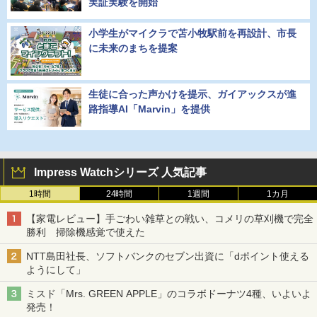
実証実験を開始
小学生がマイクラで苫小牧駅前を再設計、市長
に未来のまちを提案
生徒に合った声かけを提示、ガイアックスが進
路指導AI「Marvin」を提供
Impress Watchシリーズ 人気記事
1時間
24時間
1週間
1カ月
【家電レビュー】手ごわい雑草との戦い、コメリの草刈機で完全
勝利 掃除機感覚で使えた
NTT島田社長、ソフトバンクのセブン出資に「dポイント使える
ようにして」
ミスド「Mrs. GREEN APPLE」のコラボドーナツ4種、いよいよ
発売！