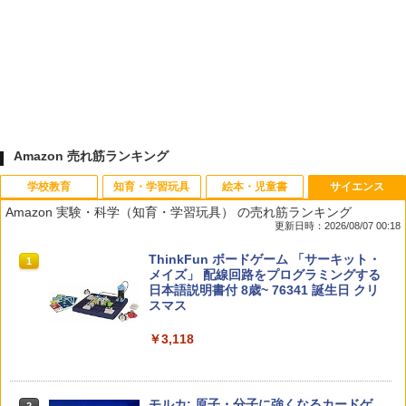
Amazon 売れ筋ランキング
学校教育
知育・学習玩具
絵本・児童書
サイエンス
Amazon 実験・科学（知育・学習玩具） の売れ筋ランキング
更新日時：2026/08/07 00:18
先生のためのGoogle AI完全攻略図鑑
Amazon Fire HD 10 キッズモデル (10イ
タッチペンで音が聞ける!はじめてずかん
ThinkFun ボードゲーム 「サーキット・
1
1
1
1
ンチ) ピンク 対象年齢3歳から 数千点の
1000 英語つき ([バラエティ])
メイズ」 配線回路をプログラミングする
キッズコンテンツが1年間使い放題
日本語説明書付 8歳~ 76341 誕生日 クリ
￥-
スマス
￥5,478
￥23,980
￥3,118
中学英語をもう一度ひとつひとつわかり
2
子どもが変わる魔法の言葉
パイロット スイスイおえかき for Study
2
2
やすく。改訂版
何回も書ける! れんしゅうボード ひらが
モルカ: 原子・分子に強くなるカードゲ
2