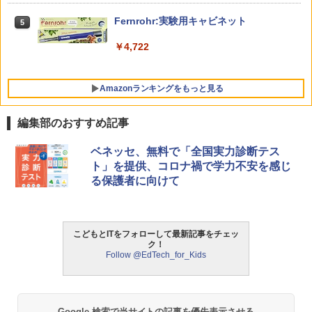
￥1,430
くもん出版(KUMON PUBLISHING) ロジ
Fernrohr:実験用キャビネット
5
5
カル国旗パズル 知育玩具 おもちゃ 4歳以
上 KUMON LK-10
￥4,722
￥2,127
Amazonランキングをもっと見る
編集部のおすすめ記事
ベネッセ、無料で「全国実力診断テス
ト」を提供、コロナ禍で学力不安を感じ
る保護者に向けて
こどもとITをフォローして最新記事をチェッ
ク！
Follow @EdTech_for_Kids
Google 検索で当サイトの記事を優先表示させる