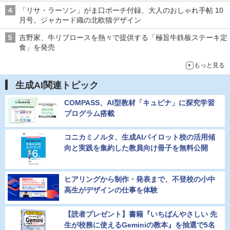
「リサ・ラーソン」がま口ポーチ付録、大人のおしゃれ手帖 10
月号。ジャカード織の北欧猫デザイン
吉野家、牛リブロースを熱々で提供する「極旨牛鉄板ステーキ定
食」を発売
もっと見る
生成AI関連トピック
COMPASS、AI型教材「キュビナ」に探究学習
プログラム搭載
コニカミノルタ、生成AIパイロット校の活用傾
向と実践を集約した教員向け冊子を無料公開
ヒアリングから制作・発表まで、不登校の小中
高生がデザインの仕事を体験
【読者プレゼント】書籍『いちばんやさしい 先
生が校務に使えるGeminiの教本』を抽選で5名