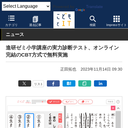
Powered by
Translate
こどもとIT
製品・サービス
デジタル採点
カテゴリ
過去記事
検索
Impressサイト
ニュース
進研ゼミ小学講座の実力診断テスト、オンライン
完結のCBT方式で無料実施
正田拓也
2023年11月14日 09:30
リスト