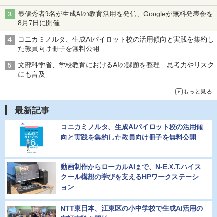
最優秀者9名が生成AIの教育活用を発信、Googleが無料発表会を
8月7日に開催
コニカミノルタ、生成AIパイロット校の活用傾向と実践を集約し
た教員向け冊子を無料公開
文部科学省、学校教育におけるAIの課題を整理 思考力やリスク
にも言及
もっと見る
最新記事
コニカミノルタ、生成AIパイロット校の活用傾
向と実践を集約した教員向け冊子を無料公開
動画制作からローカルAIまで、N-E.X.T.ハイス
クール構想の学びを支えるHPワークステーシ
ョン
NTT東日本、江東区の小中学校で生成AI活用の