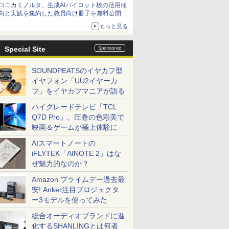
コニカミノルタ、生成AIパイロット校の活用傾
向と実践を集約した教員向け冊子を無料公開
もっと見る
Special Site
SOUNDPEATSのイヤカフ型
イヤフォン「UU2イヤーカ
フ」をイヤカフマニアが語る
ハイグレードテレビ「TCL
Q7D Pro」。圧巻の色彩美で
映画＆ゲームが極上体験に
AIスマートノートの
iFLYTEK「AINOTE 2」はな
ぜ魅力的なのか？
Amazon プライムデー過去最
安! Anker注目プロジェクタ
ー3モデルを使ってみた
総合オーディオブランドに進
化するSHANLINGとは何者