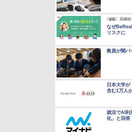
高橋暁
連載
なぜBeR
リスクに
教員が闇バ
日本大学が「G
含む1万人
就活でAI
化」と回答