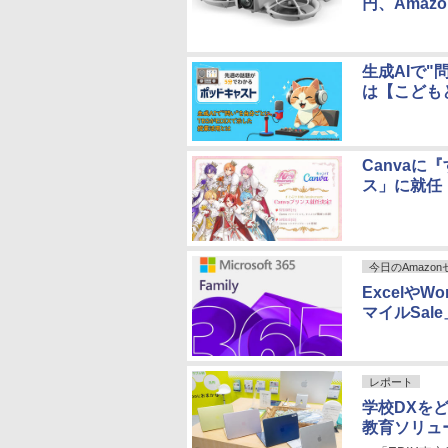
円、Amaz
生成AIで"
は【こどもと
Canvaに
ス」に就任
今日のAmazo
ExcelやW
マイルSal
レポート
学校DXを
教育ソリュ