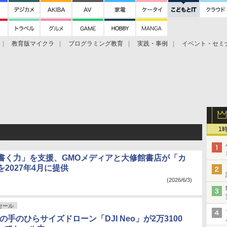
教育版マイクラ
プログラミング教育
実践・事例
イベント・セミ
1
書く力」を支援、GMOメディアと大修館書店が「カ
を2027年4月に提供
(2026/6/3)
nセール
gの手のひらサイズドローン「DJI Neo」が2万3100