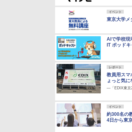
イベント
東京大学メ
AIで学校現
IT ポッド
レポート
教員用スマ
ょっと気に
―「EDIX東京
イベント
約300名の教
4日から東