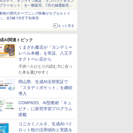
カルディ、オンライン限定「ネコバッグ＆タン
ブラーセット」を一般販売。7月の抽選販売の
当選無効分
東映の歴代オープニング映像がカプセルトイ
に。全5種で8月下旬発売
もっと見る
成AI関連トピック
くまざわ書店が「ヨンデミー
レベル本棚」を常設、八王子
オクトーレ店から
子供一人ひとりの読む力に合っ
た本を選びやすく
岡山県、生成AI活用実証で
「スタディポケット」を継続
導入
COMPASS、AI型教材「キュ
ビナ」に探究学習プログラム
搭載
コニカミノルタ、生成AIパイ
ロット校の活用傾向と実践を