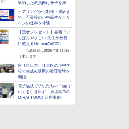
集約した教員向け冊子を無料
公開
ヒアリングから制作・発表ま
で、不登校の小中高生がデザ
インの仕事を体験
【読者プレゼント】書籍『い
ちばんやさしい 先生が校務
に使えるGeminiの教本』を
抽選で5名様にプレゼント
――応募締切は2026年8月12日
（水）まで
NTT東日本、江東区の小中学
校で生成AI活用の実証実験を
開始
電子黒板で子供たちの「面白
い」を引き出す、鹿児島市の
MIRAI TOUCH活用事例