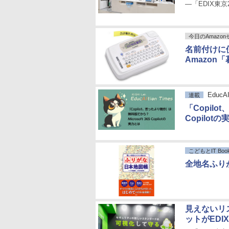
―「EDIX東京
今日のAmazo
名前付けに
Amazon
EducAI
連載
「Copilo
Copilot
こどもとIT Book
全地名ふり
見えないリ
ットがEDI