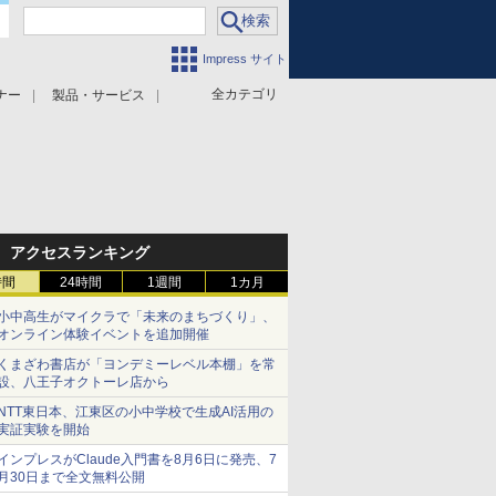
Impress サイト
全カテゴリ
ナー
製品・サービス
アクセスランキング
時間
24時間
1週間
1カ月
小中高生がマイクラで「未来のまちづくり」、
オンライン体験イベントを追加開催
くまざわ書店が「ヨンデミーレベル本棚」を常
設、八王子オクトーレ店から
NTT東日本、江東区の小中学校で生成AI活用の
実証実験を開始
インプレスがClaude入門書を8月6日に発売、7
月30日まで全文無料公開