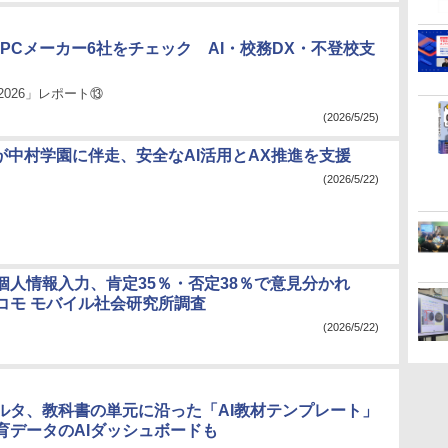
、PCメーカー6社をチェック AI・校務DX・不登校支
2026」レポート⑬
(2026/5/25)
SSが中村学園に伴走、安全なAI活用とAX推進を支援
(2026/5/22)
の個人情報入力、肯定35％・否定38％で意見分かれ
ドコモ モバイル社会研究所調査
(2026/5/22)
ルタ、教科書の単元に沿った「AI教材テンプレート」
育データのAIダッシュボードも