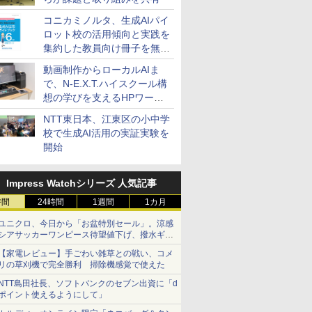
コニカミノルタ、生成AIパイ
ロット校の活用傾向と実践を
集約した教員向け冊子を無料
公開
動画制作からローカルAIま
で、N-E.X.T.ハイスクール構
想の学びを支えるHPワーク
ステーション
NTT東日本、江東区の小中学
校で生成AI活用の実証実験を
開始
Impress Watchシリーズ 人気記事
時間
24時間
1週間
1カ月
ユニクロ、今日から「お盆特別セール」。涼感
シアサッカーワンピース待望値下げ、撥水ギア
ショーツは1990円に
【家電レビュー】手ごわい雑草との戦い、コメ
リの草刈機で完全勝利 掃除機感覚で使えた
NTT島田社長、ソフトバンクのセブン出資に「d
ポイント使えるようにして」