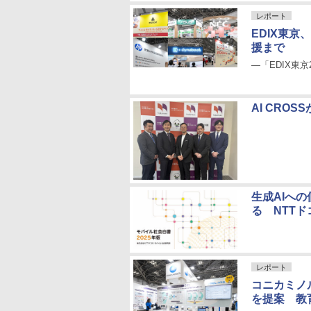
レポート
EDIX東京
援まで
―「EDIX東京
AI CRO
生成AIへ
る NTT
レポート
コニカミノ
を提案 教