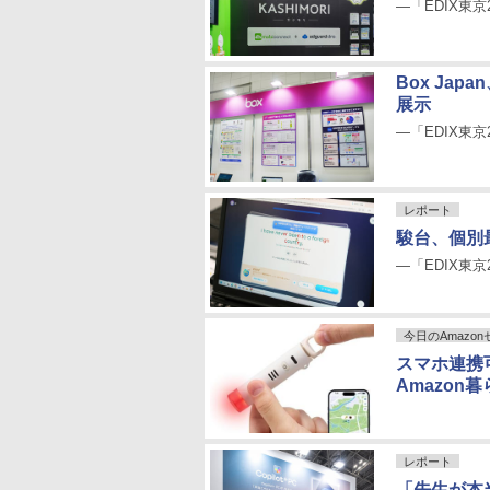
―「EDIX東京
Box Ja
展示
―「EDIX東京
レポート
駿台、個別
―「EDIX東京
今日のAmazo
スマホ連携
Amazon
レポート
「先生が本