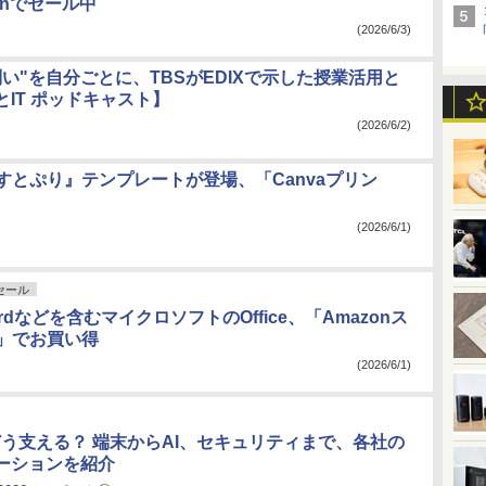
onでセール中
(2026/6/3)
問い"を自分ごとに、TBSがEDIXで示した授業活用と
IT ポッドキャスト】
(2026/6/2)
『すとぷり』テンプレートが登場、「Canvaプリン
(2026/6/1)
nセール
ordなどを含むマイクロソフトのOffice、「Amazonス
e」でお買い得
(2026/6/1)
どう支える？ 端末からAI、セキュリティまで、各社の
ーションを紹介