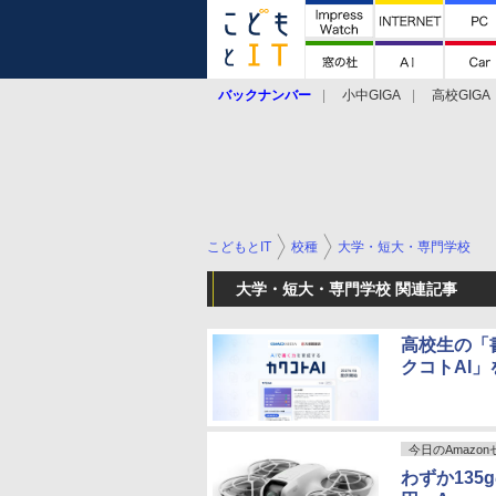
バックナンバー
小中GIGA
高校GIGA
こどもとIT
校種
大学・短大・専門学校
大学・短大・専門学校 関連記事
高校生の「
クコトAI」
今日のAmazo
わずか135