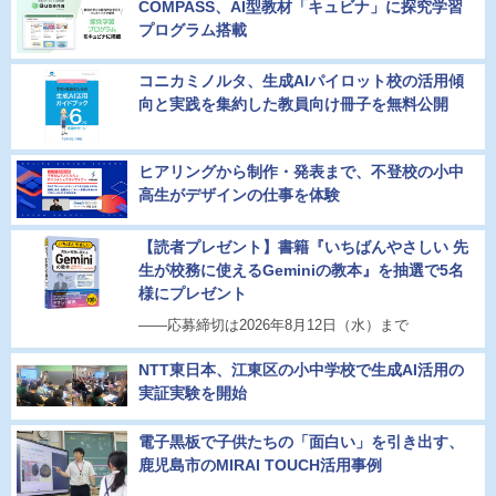
COMPASS、AI型教材「キュビナ」に探究学習
プログラム搭載
コニカミノルタ、生成AIパイロット校の活用傾
向と実践を集約した教員向け冊子を無料公開
ヒアリングから制作・発表まで、不登校の小中
高生がデザインの仕事を体験
【読者プレゼント】書籍『いちばんやさしい 先
生が校務に使えるGeminiの教本』を抽選で5名
様にプレゼント
――応募締切は2026年8月12日（水）まで
NTT東日本、江東区の小中学校で生成AI活用の
実証実験を開始
電子黒板で子供たちの「面白い」を引き出す、
鹿児島市のMIRAI TOUCH活用事例