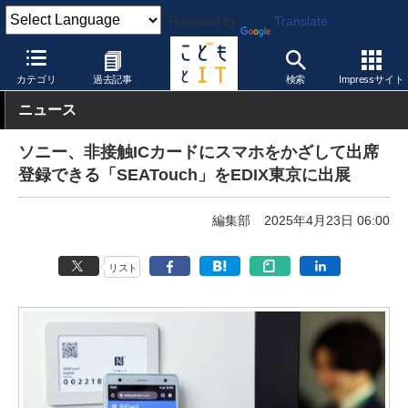
Powered by
Translate
こどもとIT
イベント・セミナー
展示会
カテゴリ
過去記事
検索
Impressサイト
ニュース
ソニー、非接触ICカードにスマホをかざして出席
登録できる「SEATouch」をEDIX東京に出展
編集部
2025年4月23日 06:00
リスト