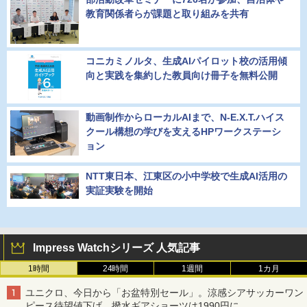
教育関係者らが課題と取り組みを共有
コニカミノルタ、生成AIパイロット校の活用傾
向と実践を集約した教員向け冊子を無料公開
動画制作からローカルAIまで、N-E.X.T.ハイス
クール構想の学びを支えるHPワークステーシ
ョン
NTT東日本、江東区の小中学校で生成AI活用の
実証実験を開始
Impress Watchシリーズ 人気記事
1時間
24時間
1週間
1カ月
ユニクロ、今日から「お盆特別セール」。涼感シアサッカーワン
ピース待望値下げ、撥水ギアショーツは1990円に