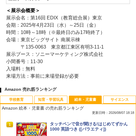
＜展示会概要＞
展示会名：第16回 EDIX（教育総合展）東京
会期：2025年4月23日（水）～25日（金）
時間：10時～18時（※最終日のみ17時終了）
会場：東京ビッグサイト 南展示棟
〒135-0063 東京都江東区有明3-11-1
展示ブース：ソニーマーケティング株式会社
小間番号：11-30
入場料：無料
来場方法：事前に来場登録が必要
Amazon 売れ筋ランキング
学校教育
知育・学習玩具
絵本・児童書
サイエンス
Amazon 絵本・児童書 の売れ筋ランキング
更新日時：2026/08/07 18:18
先生のためのGoogle AI完全攻略図鑑
Amazon Fire HD 10 キッズモデル (10イ
タッチペンで音が聞ける!はじめてずかん
1
1
1
ンチ) ピンク 対象年齢3歳から 数千点の
1000 英語つき ([バラエティ])
キッズコンテンツが1年間使い放題
￥-