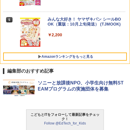
チ) ディズニー スティッチ エディション
対象年齢6歳から 数千点のキッズコンテ
ンツが1年間使い放題
みんな大好き！ ヤマザキパン シールBO
5
ゼロからわかる！ みるみる図形に強く
5
￥26,980
OK（重版：10月上旬発送） (TJMOOK)
なるマンガ
￥2,200
￥1,430
くもん出版(KUMON PUBLISHING) ロジ
5
カル国旗パズル 知育玩具 おもちゃ 4歳以
上 KUMON LK-10
Amazonランキングをもっと見る
￥2,127
編集部のおすすめ記事
ThinkFun ボードゲーム 「サーキット・
ソニーと放課後NPO、小学生向け無料ST
1
メイズ」 配線回路をプログラミングする
EAMプログラムの実施団体を募集
日本語説明書付 8歳~ 76341 誕生日 クリ
スマス
￥3,118
こどもとITをフォローして最新記事をチェッ
ク！
Follow @EdTech_for_Kids
モルカ: 原子・分子に強くなるカードゲ
2