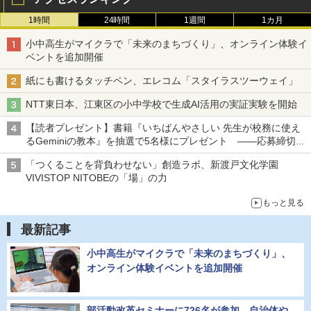
1時間
24時間
1週間
1カ月
小中高生がマイクラで「未来のまちづくり」、オンライン体験イ
ベントを追加開催
紙にも書けるタッチペン、エレコム「スタイラスツーウェイ」
NTT東日本、江東区の小中学校で生成AI活用の実証実験を開始
【読者プレゼント】書籍『いちばんやさしい 先生が校務に使え
るGeminiの教本』を抽選で5名様にプレゼント ――応募締切は
2026年8月12日（水）まで
「つくることを背負わせない」創造ラボ、新渡戸文化学園
VIVISTOP NITOBEの「場」の力
もっと見る
最新記事
小中高生がマイクラで「未来のまちづくり」、
オンライン体験イベントを追加開催
部活動改革セミナーに726名が参加、自治体や