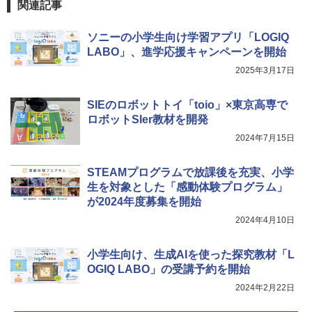
関連記事
Fernrohr:実験用キャビネット
5
ソニーの小学生向け学習アプリ「LOGIQ
￥4,746
LABO」、進学応援キャンペーンを開始
2025年3月17日
SIEのロボットトイ「toio」×東京高専で
ロボットSIer教材を開発
2024年7月15日
STEAMプログラムで放課後を充実、小学
生を対象とした「感動体験プログラム」
が2024年度募集を開始
2024年4月10日
小学生向け、生成AIを使った探究教材「L
OGIQ LABO」の受講予約を開始
2024年2月22日