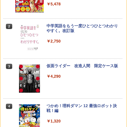
￥5,478
￥23,980
中学英語をもう一度ひとつひとつわかり
2
子どもが変わる魔法の言葉
パイロット スイスイおえかき for Study
2
2
やすく。改訂版
何回も書ける! れんしゅうボード ひらが
な・カタカナ・すうじ・ABC 3歳以上 知
￥2,200
￥2,750
育
￥2,073
仮面ライダー 改造人間 限定ケース版
3
カウンセリングとは何か 変化するという
3
こと (講談社現代新書 2787)
【くもん出版公式特別セット】くもん出
3
￥4,290
版(KUMON PUBLISHING) くもんの日本
￥1,540
地図パズル 日本の世界遺産すごろく付き
知育玩具 おもちゃ 5歳以上 KUMON PN-
33
￥4,046
つかめ！理科ダマン 12 最強ロボット決
4
「ことばで伝える」ができない子どもた
4
戦！編
ち 誰が〈ことばの力〉を育てるのか
￥1,320
￥1,870
Amazon Fire HD 10 キッズプロ (10イン
4