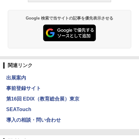
ーム
￥1,980
Google 検索で当サイトの記事を優先表示させる
物理実験モデル楽器電磁気教材を教える
3
ダルトンボード/ゴルトンボード物理学、
Galtonplatteの物理的な機器
￥5,800
関連リンク
出展案内
エンジニアリングキット小さなカート -
4
クリエイティブトイビルド、シンプルな
事前登録サイト
メカニックキット|子供向けの可動部品、
ホリデープロジェクト、ギフトイベン
第16回 EDIX（教育総合展）東京
ト、誕生日の楽しみ、イースターディス
カバリーを備えたインタラクティブサイ
SEATouch
エンスツール
導入の相談・問い合わせ
￥849