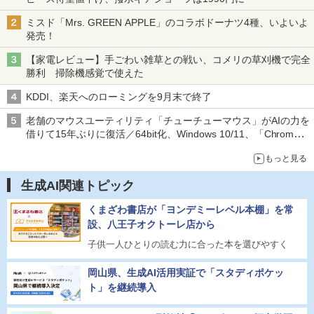
ミスド「Mrs. GREEN APPLE」のコラボドーナツ4種、いよいよ
発売！
【家電レビュー】手ごわい雑草との戦い、コメリの草刈機で完全
勝利 掃除機感覚で使えた
KDDI、楽天へのローミングを9月末で終了
老舗のマウスユーティリティ「チューチューマウス」がAIの力を
借りて15年ぶりに復活／64bit化、Windows 10/11、「Chrome」
も走り回る。復活記念で2026年末まで500円
もっと見る
生成AI関連トピック
くまざわ書店が「ヨンデミーレベル本棚」を常
設、八王子オクトーレ店から
子供一人ひとりの読む力に合った本を選びやすく
岡山県、生成AI活用実証で「スタディポケッ
ト」を継続導入