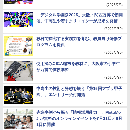
(2025/7/3)
「デジタル学園祭2025」大阪・関西万博で初開
催、中高生や若手クリエイターが成果を発信
(2025/6/30)
教科で探究する実践力を育む、教員向け研修プ
ログラムを提供
(2025/6/30)
使用済みGIGA端末を教材に、大阪市の小学生
が万博で体験学習
(2025/6/27)
中高生の技術と発想を競う「第15回アプリ甲子
園」、エントリー受付開始
(2025/6/23)
先進事例から探る「情報活用能力」、MetaMo
Jiが無料のオンラインイベントを7月31日と8月
1日に開催