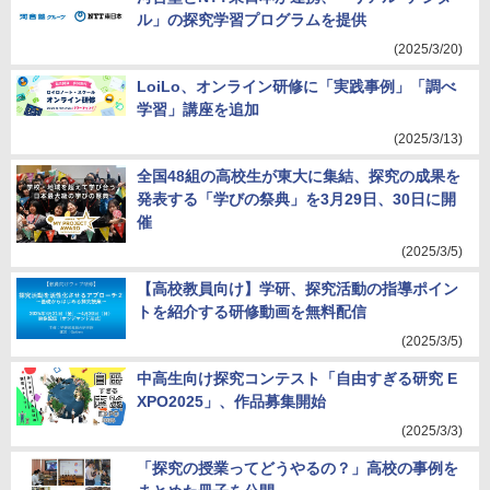
ル」の探究学習プログラムを提供
(2025/3/20)
LoiLo、オンライン研修に「実践事例」「調べ
学習」講座を追加
(2025/3/13)
全国48組の高校生が東大に集結、探究の成果を
発表する「学びの祭典」を3月29日、30日に開
催
(2025/3/5)
【高校教員向け】学研、探究活動の指導ポイン
トを紹介する研修動画を無料配信
(2025/3/5)
中高生向け探究コンテスト「自由すぎる研究 E
XPO2025」、作品募集開始
(2025/3/3)
「探究の授業ってどうやるの？」高校の事例を