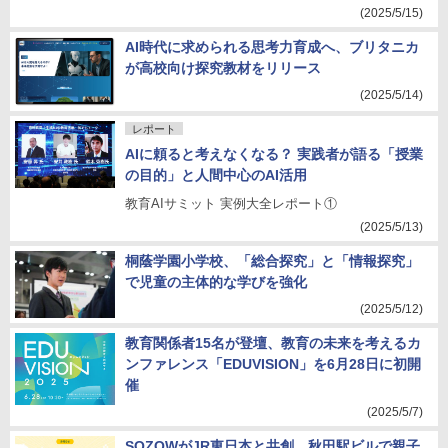
(2025/5/15)
AI時代に求められる思考力育成へ、ブリタニカ
が高校向け探究教材をリリース
(2025/5/14)
レポート
AIに頼ると考えなくなる？ 実践者が語る「授業
の目的」と人間中心のAI活用
教育AIサミット 実例大全レポート①
(2025/5/13)
桐蔭学園小学校、「総合探究」と「情報探究」
で児童の主体的な学びを強化
(2025/5/12)
教育関係者15名が登壇、教育の未来を考えるカ
ンファレンス「EDUVISION」を6月28日に初開
催
(2025/5/7)
SOZOWがJR東日本と共創、秋田駅ビルで親子