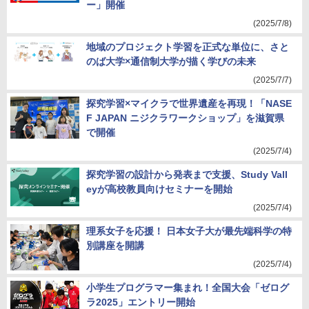
ー」開催
(2025/7/8)
地域のプロジェクト学習を正式な単位に、さと
のば大学×通信制大学が描く学びの未来
(2025/7/7)
探究学習×マイクラで世界遺産を再現！「NASE
F JAPAN ニジクラワークショップ」を滋賀県
で開催
(2025/7/4)
探究学習の設計から発表まで支援、Study Vall
eyが高校教員向けセミナーを開始
(2025/7/4)
理系女子を応援！ 日本女子大が最先端科学の特
別講座を開講
(2025/7/4)
小学生プログラマー集まれ！全国大会「ゼログ
ラ2025」エントリー開始