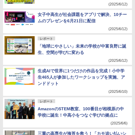
(2025/6/12)
女子中高生が社会課題をアプリで解決、10チー
ムのプレゼンを6月21日に配信
(2025/6/12)
レポート
「地球にやさしい」未来の学校が中富良野に誕
生、空間が学びに変わる
(2025/6/12)
生成AIで世界に1つだけの作品を完成！小中学
生465人が参加したワークショップを実施、ア
ンドドット
(2025/6/10)
レポート
AmazonのSTEM教室、100番目が相模原の中
学校に誕生！中高小をつなぐ学びの拠点に
(2025/6/6)
三重の高専生が海苔を救う！「カモ追い払いシ