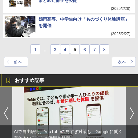
まとめた冊子を公開
(2025/2/28)
鶴岡高専、中学生向け「ものづくり体験講座」
を開催
(2025/2/27)
1
…
3
4
5
6
7
8
前へ
次へ
おすすめ記事
AIで自由研究、YouTubeの見すぎ対策も Googleに聞く