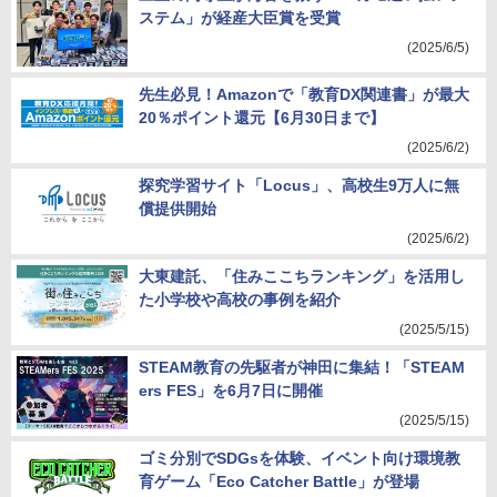
ステム」が経産大臣賞を受賞
(2025/6/5)
先生必見！Amazonで「教育DX関連書」が最大
20％ポイント還元【6月30日まで】
(2025/6/2)
探究学習サイト「Locus」、高校生9万人に無
償提供開始
(2025/6/2)
大東建託、「住みここちランキング」を活用し
た小学校や高校の事例を紹介
(2025/5/15)
STEAM教育の先駆者が神田に集結！「STEAM
ers FES」を6月7日に開催
(2025/5/15)
ゴミ分別でSDGsを体験、イベント向け環境教
育ゲーム「Eco Catcher Battle」が登場