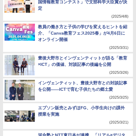
国情報教育コンテスト」で文部科学大臣賞が決
定
(2025/4/8)
教員の働き方と子供の学びを変えるヒントを紹
介、「Canva教育フェス2025春」が4月6日に
オンライン開催
(2025/3/31)
豊後大野市とインヴェンティットが語る「教育
×ICT」の価値、対談記事の後編を公開
(2025/3/26)
インヴェンティット、豊後大野市との対談記事
を公開――ICTで育む子供たちの郷土愛
(2025/3/25)
エプソン販売とみずほFG、小学生向けの課外
授業を実施
(2025/3/21)
河合塾とNTT東日本が連携、「リアル×デジタ