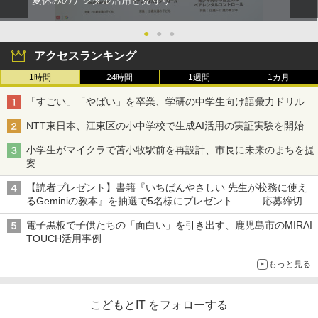
夏休みのデジタル活用と見守り
●
●
●
アクセスランキング
1時間
24時間
1週間
1カ月
「すごい」「やばい」を卒業、学研の中学生向け語彙力ドリル
NTT東日本、江東区の小中学校で生成AI活用の実証実験を開始
小学生がマイクラで苫小牧駅前を再設計、市長に未来のまちを提
案
【読者プレゼント】書籍『いちばんやさしい 先生が校務に使え
るGeminiの教本』を抽選で5名様にプレゼント ――応募締切は
2026年8月12日（水）まで
電子黒板で子供たちの「面白い」を引き出す、鹿児島市のMIRAI
TOUCH活用事例
もっと見る
こどもとIT をフォローする