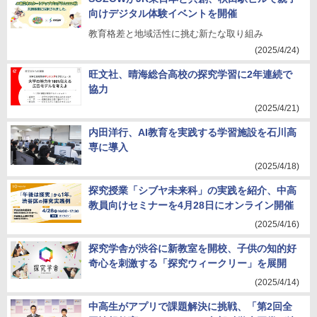
向けデジタル体験イベントを開催
教育格差と地域活性に挑む新たな取り組み
(2025/4/24)
旺文社、晴海総合高校の探究学習に2年連続で
協力
(2025/4/21)
内田洋行、AI教育を実践する学習施設を石川高
専に導入
(2025/4/18)
探究授業「シブヤ未来科」の実践を紹介、中高
教員向けセミナーを4月28日にオンライン開催
(2025/4/16)
探究学舎が渋谷に新教室を開校、子供の知的好
奇心を刺激する「探究ウィークリー」を展開
(2025/4/14)
中高生がアプリで課題解決に挑戦、「第2回全