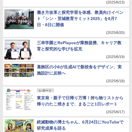
(2025/6/23)
働き方改革と探究学習を体感、教員向けイベン
ト「シン・茨城教育サミット2025」を8月7
日・8日に開催
(2025/6/20)
三幸学園とRePlayceが業務提携、キャリア教
育と探究的な学びを拡充
(2025/6/19)
葛飾区の小6が生成AIで新校舎をデザイン、実
施設計に反映へ
(2025/6/18)
レポート
東京発・親子で日帰り万博！持ち物リストから
帰りのたこ焼きまで、まるごと1日レポート
(2025/6/17)
絶滅動物の博士ちゃん、6月24日にYouTubeで
研究成果を語る