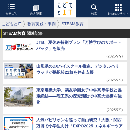
カテゴリ
過去記事
検索
Impressサイト
こどもとIT
教育実践・事例
STEAM教育
STEAM教育 関連記事
JTB、夏休み特別プラン「万博学びのサポート
パック」を販売
(2025/7/9)
山形県のDXハイスクール推進、デジタルハリ
ウッドが採択校21校を伴走支援
(2025/7/9)
東京電機大学、鷗友学園女子中学高等学校と協
定締結――理工系の探究活動で中高大連携を強
化
(2025/7/9)
人気パビリオンを巡って自由研究！大阪・関西
万博で小学生向け「EXPO2025 エネルギーツア