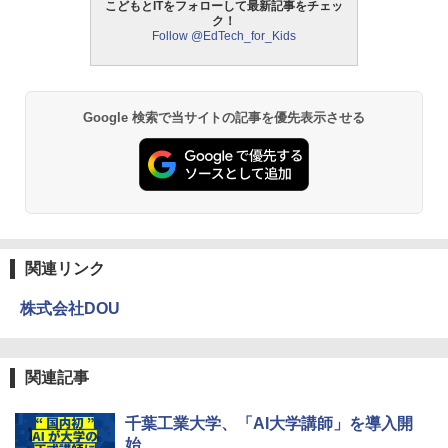
こどもとITをフォローして最新記事をチェッ
ク！
Follow @EdTech_for_Kids
モルカ: 原子・分子に強くなるカードゲ
2
ーム
￥1,980
Google 検索で当サイトの記事を優先表示させる
物理実験モデル楽器電磁気教材を教える
3
ダルトンボード/ゴルトンボード物理学、
Galtonplatteの物理的な機器
￥5,800
関連リンク
株式会社DOU
エンジニアリングキット小さなカート -
4
クリエイティブトイビルド、シンプルな
メカニックキット|子供向けの可動部品、
ホリデープロジェクト、ギフトイベン
関連記事
ト、誕生日の楽しみ、イースターディス
カバリーを備えたインタラクティブサイ
エンスツール
千葉工業大学、「AI大学講師」を導入開
始