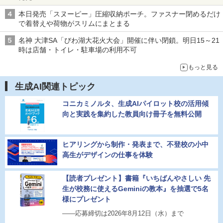
本日発売「スヌーピー」圧縮収納ポーチ。ファスナー閉めるだけ
で着替えや荷物がスリムにまとまる
名神 大津SA「びわ湖大花火大会」開催に伴い閉鎖。明日15～21
時は店舗・トイレ・駐車場の利用不可
もっと見る
生成AI関連トピック
コニカミノルタ、生成AIパイロット校の活用傾
向と実践を集約した教員向け冊子を無料公開
ヒアリングから制作・発表まで、不登校の小中
高生がデザインの仕事を体験
【読者プレゼント】書籍『いちばんやさしい 先
生が校務に使えるGeminiの教本』を抽選で5名
様にプレゼント
――応募締切は2026年8月12日（水）まで