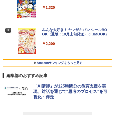
ち 誰が〈ことばの力〉を育てるのか
￥1,320
￥1,870
Amazon Fire HD 10 キッズプロ (10イン
4
チ) ディズニー スティッチ エディション
対象年齢6歳から 数千点のキッズコンテ
ンツが1年間使い放題
みんな大好き！ ヤマザキパン シールBO
5
ゼロからわかる！ みるみる図形に強く
5
￥26,980
OK（重版：10月上旬発送） (TJMOOK)
なるマンガ
￥2,200
￥1,430
くもん出版(KUMON PUBLISHING) ロジ
5
カル国旗パズル 知育玩具 おもちゃ 4歳以
上 KUMON LK-10
Amazonランキングをもっと見る
￥2,015
編集部のおすすめ記事
ThinkFun ボードゲーム 「サーキット・
「AI講師」が125時間分の教育支援を実
1
メイズ」 配線回路をプログラミングする
現、対話を通じて“思考のプロセス”を可
日本語説明書付 8歳~ 76341 誕生日 クリ
視化・伴走
スマス
￥3,118