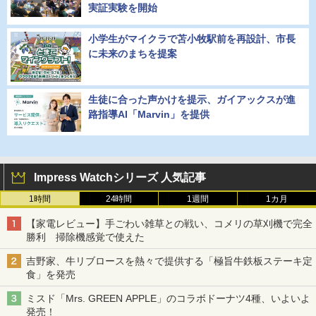
実証実験を開始
小学生がマイクラで苫小牧駅前を再設計、市長
に未来のまちを提案
生徒に合った声かけを提示、ガイアックスが進
路指導AI「Marvin」を提供
Impress Watchシリーズ 人気記事
1時間
24時間
1週間
1カ月
【家電レビュー】手ごわい雑草との戦い、コメリの草刈機で完全
勝利 掃除機感覚で使えた
吉野家、牛リブロースを熱々で提供する「極旨牛鉄板ステーキ定
食」を発売
ミスド「Mrs. GREEN APPLE」のコラボドーナツ4種、いよいよ
発売！