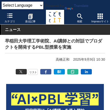
Powered by
Translate
こどもとIT
教育実践・事例
STEAM教育
カテゴリ
過去記事
検索
Impressサイト
ニュース
早稲田大学理工学術院、AI講師との対話でプロダ
クトを開発するPBL型授業を実施
高橋正和
2025年9月9日 10:30
リスト