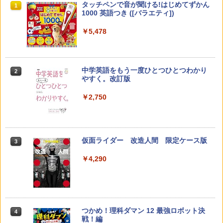
先生のためのGoogle AI完全攻略図鑑
Amazon Fire HD 10 キッズモデル (10イ
タッチペンで音が聞ける!はじめてずかん
1
1
1
ンチ) ピンク 対象年齢3歳から 数千点の
1000 英語つき ([バラエティ])
キッズコンテンツが1年間使い放題
￥-
￥5,478
￥23,980
中学英語をもう一度ひとつひとつわかり
2
子どもが変わる魔法の言葉
パイロット スイスイおえかき for Study
2
2
やすく。改訂版
何回も書ける! れんしゅうボード ひらが
な・カタカナ・すうじ・ABC 3歳以上 知
￥2,200
￥2,750
育
￥2,073
仮面ライダー 改造人間 限定ケース版
3
カウンセリングとは何か 変化するという
3
こと (講談社現代新書 2787)
【くもん出版公式特別セット】くもん出
3
￥4,290
版(KUMON PUBLISHING) くもんの日本
￥1,540
地図パズル 日本の世界遺産すごろく付き
知育玩具 おもちゃ 5歳以上 KUMON PN-
33
￥4,046
つかめ！理科ダマン 12 最強ロボット決
4
「ことばで伝える」ができない子どもた
4
戦！編