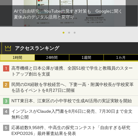
AIで自由研究、YouTubeの見すぎ対策も Googleに聞く
夏休みのデジタル活用と見守り
●
●
●
アクセスランキング
1時間
24時間
1週間
1カ月
高専機構と日本公庫が連携、全国51校で学生と教職員のスター
トアップ創出を支援
民間のDX経験を学校経営へ、下妻一高・附属中校長が学校変革
を語るイベントを8月27日に開催
NTT東日本、江東区の小中学校で生成AI活用の実証実験を開始
インプレスがClaude入門書を8月6日に発売、7月30日まで全文
無料公開
応募総数9,958件、中高生の探究コンテスト「自由すぎる研究
EXPO2026」最終審査結果を発表