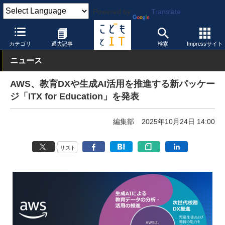
Powered by
Translate
こどもとIT
トピック
小中GIGA
カテゴリ
過去記事
検索
Impressサイト
ニュース
AWS、教育DXや生成AI活用を推進する新パッケー
ジ「ITX for Education」を発表
編集部
2025年10月24日 14:00
リスト