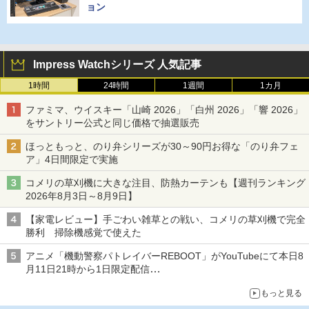
ョン
Impress Watchシリーズ 人気記事
1時間
24時間
1週間
1カ月
ファミマ、ウイスキー「山崎 2026」「白州 2026」「響 2026」
をサントリー公式と同じ価格で抽選販売
ほっともっと、のり弁シリーズが30～90円お得な「のり弁フェ
ア」4日間限定で実施
コメリの草刈機に大きな注目、防熱カーテンも【週刊ランキング
2026年8月3日～8月9日】
【家電レビュー】手ごわい雑草との戦い、コメリの草刈機で完全
勝利 掃除機感覚で使えた
アニメ「機動警察パトレイバーREBOOT」がYouTubeにて本日8
月11日21時から1日限定配信
8月14日にはU-NEXTで限定配信
もっと見る