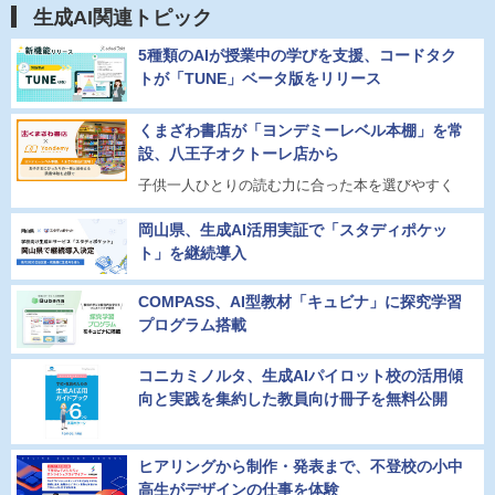
生成AI関連トピック
5種類のAIが授業中の学びを支援、コードタク
トが「TUNE」ベータ版をリリース
くまざわ書店が「ヨンデミーレベル本棚」を常
設、八王子オクトーレ店から
子供一人ひとりの読む力に合った本を選びやすく
岡山県、生成AI活用実証で「スタディポケッ
ト」を継続導入
COMPASS、AI型教材「キュビナ」に探究学習
プログラム搭載
コニカミノルタ、生成AIパイロット校の活用傾
向と実践を集約した教員向け冊子を無料公開
ヒアリングから制作・発表まで、不登校の小中
高生がデザインの仕事を体験