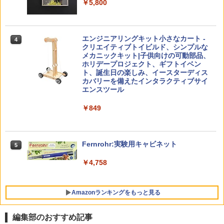
カル国旗パズル 知育玩具 おもちゃ 4歳以
￥5,800
上 KUMON LK-10
￥2,127
つかめ！理科ダマン 12 最強ロボット決
4
向山洋一の系譜、その先へ 授業の腕を磨
4
エンジニアリングキット小さなカート -
戦！編
4
く法則: 教育技術が子供の可能性を伸ば
クリエイティブトイビルド、シンプルな
す
メカニックキット|子供向けの可動部品、
￥1,320
Joyreal モンテッソーリ ビジーボード 知
ホリデープロジェクト、ギフトイベン
4
￥2,750
育玩具 1 2 3歳誕生日プレゼント男の子
ト、誕生日の楽しみ、イースターディス
女の子 知育玩具 LED おもちゃ 指先知育
カバリーを備えたインタラクティブサイ
早期開発 (スタンダード・エディション)
エンスツール
自分の思いを言葉にする こどもアウトプ
5
子どもが変わる魔法の言葉
￥2,959
￥849
5
ット図鑑
￥2,200
￥0
「TAETOE 知育玩具」 磁石対戦ゲーム
Fernrohr:実験用キャビネット
5
5
ボードゲーム 家族ゲーム 磁力 おもちゃ
磁気 テーブルゲーム こども プレゼント
￥4,758
￥1,499
Amazonランキングをもっと見る
編集部のおすすめ記事