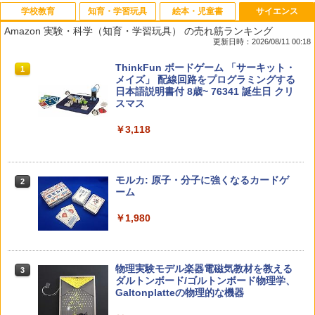
学校教育
知育・学習玩具
絵本・児童書
サイエンス
Amazon 実験・科学（知育・学習玩具） の売れ筋ランキング
更新日時：2026/08/11 00:18
教育者のためのコーチング入門
【くもん出版公式特別セット】くもん出
タッチペンで音が聞ける!はじめてずかん
ThinkFun ボードゲーム 「サーキット・
1
1
1
1
版(KUMON PUBLISHING) くもんの日本
1000 英語つき ([バラエティ])
メイズ」 配線回路をプログラミングする
地図パズル 日本の世界遺産すごろく付き
日本語説明書付 8歳~ 76341 誕生日 クリ
￥2,530
知育玩具 おもちゃ 5歳以上 KUMON PN-
スマス
￥5,478
33
￥3,118
￥4,046
中学英語をもう一度ひとつひとつわかり
2
カウンセリングとは何か 変化するという
2
やすく。改訂版
こと (講談社現代新書 2787)
モルカ: 原子・分子に強くなるカードゲ
2
パイロット スイスイおえかき for Study
ーム
2
￥2,750
何回も書ける! れんしゅうボード ひらが
￥1,540
な・カタカナ・すうじ・ABC 3歳以上 知
￥1,980
育
￥2,073
仮面ライダー 改造人間 限定ケース版
3
先生のためのGoogle AI完全攻略図鑑
3
物理実験モデル楽器電磁気教材を教える
3
ダルトンボード/ゴルトンボード物理学、
￥4,290
￥-
Galtonplatteの物理的な機器
くもん出版(KUMON PUBLISHING) ロジ
3