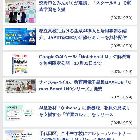
交野市とみんがくが連携、「スクールAI」で家
庭学習を支援
(2025/10/30)
都立高校における生成AI導入と活用事例を紹
介、JAPET&CECが研修セミナーを無料配信
(2025/10/29)
GoogleのAIツール「NotebookLM」の解説書
を無料限定公開 10月31日まで
(2025/10/29)
ナイスモバイル、教育用電子黒板MAXHUB「C
ross Board U40シリーズ」発売
(2025/10/29)
AI型教材「Qubena」に新機能、教員の見取り
を支援する「学習カルテ」をリリース
(2025/10/29)
千代田区、全小中学校にアルサーガパートナー