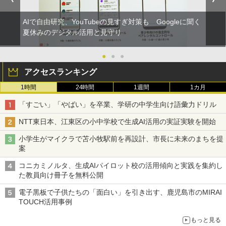
AIで自由研究、YouTubeの見すぎ対策も Googleに聞く
夏休みのデジタル活用と見守り
●
●
●
アクセスランキング
1時間
24時間
1週間
1カ月
「すごい」「やばい」を卒業、学研の中学生向け語彙力ドリル
NTT東日本、江東区の小中学校で生成AI活用の実証実験を開始
小学生がマイクラで苫小牧駅前を再設計、市長に未来のまちを提
案
コニカミノルタ、生成AIパイロット校の活用傾向と実践を集約し
た教員向け冊子を無料公開
電子黒板で子供たちの「面白い」を引き出す、鹿児島市のMIRAI
TOUCH活用事例
もっと見る