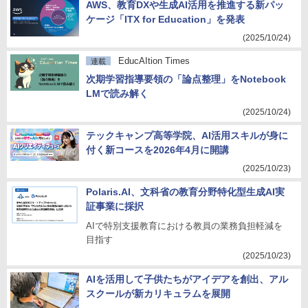
AWS、教育DXや生成AI活用を推進する新パッ
ケージ「ITX for Education」を発表
(2025/10/24)
EducAItion Times
連載
次期学習指導要領の「論点整理」をNotebook
LMで読み解く
(2025/10/24)
テックキャンプ高等学院、AI活用スキルが身に
付く新コースを2026年4月に開講
(2025/10/23)
Polaris.AI、文科省の教育分野特化型生成AI実
証事業に採択
AIで特別支援教育における教員の業務負担軽減を
目指す
(2025/10/23)
AIを活用して子供たちがアイデアを創出、アル
スクールが新カリキュラムを展開