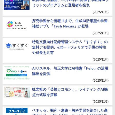
ミットのプログラムと登壇者を発表
(2025/11/6)
探究学習から情報Ⅱまで、生成AI活用型の学習
補助アプリ「Tech Nexus」が登場
(2025/11/5)
特別支援向け記録管理システム「すくすく」の
無料デモ提供、eポートフォリオで子供の特性
や成長を共有
(2025/11/4)
AIリスキル、埼玉大学にAI検索「Felo」の活用
講座を提供
(2025/11/4)
旺文社の「英検カコモン」、ライティングAI採
点公式版を搭載
(2025/11/1)
ベネッセ、探究・進路・教科学習を統合した高