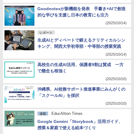
Goodnotesが新機能を発表 手書き×AIで創造
的な学びを支援し日本の教育にも注力
(2025/10/14)
レポート
生成AIとディベートで鍛えるクリティカルシン
キング、関西大学初等部・中等部の授業実践
(2025/10/14)
高校生の生成AI活用、保護者9割は賛成 一方
で懸念も根強く
(2025/10/10)
沖縄県、AI校務サポート推進事業にみんがくの
「スクールAI」を採択
(2025/10/10)
EducAItion Times
連載
Google Gemini「Storybook」活用ガイド、
授業＆家庭で使える絵本づくり