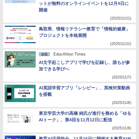
ットが無料のオンラインイベントを12月4日に
開催
(2025/11/11)
鳥取県、情報リテラシー教育で「情報的健康」
プロジェクトを本格展開
(2025/11/11)
EducAItion Times
連載
AI文字起こしアプリで学びを記録し、誰もが参
加できる学びへ
(2025/11/7)
AI英語学習アプリ「レシピー」、英検対策動画
を搭載
(2025/11/6)
東京学芸大学の高橋 純氏が進行を務める「ゆる
AIトーク」、第4回を11月12日に配信
(2025/11/6)
教育AI活用協会、11月16日に開催する教育AIサ