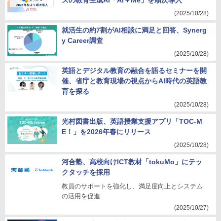
ズの教育生成AI「AI＋Me」を順次導入
(2025/10/28)
就活生の約7割がAI相談に満足と回答、Synerg
y Career調査
(2025/10/28)
英語とデジタル教育の融合を語るセミナーを開
催、省庁と教育現場の視点からAI時代の英語教
育を探る
(2025/10/28)
光村図書出版、英語授業支援アプリ「TOC-M
E！」を2026年春にリリース
(2025/10/28)
河合塾、高校向けICT教材「tokuMo」にテッ
クタッチを採用
教員のサポートを強化し、満足度向上とシステム
の活用を促進
(2025/10/27)