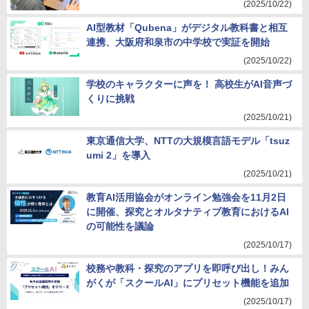
(2025/10/22)
AI型教材「Qubena」がデジタル教科書と相互
連携、大阪府和泉市の中学校で実証を開始
(2025/10/22)
学校のキャラクターに声を！ 高校生がAI音声づ
くりに挑戦
(2025/10/21)
東京通信大学、NTTの大規模言語モデル「tsuz
umi 2」を導入
(2025/10/21)
教育AI活用協会がオンライン勉強会を11月2日
に開催、探究とオルタナティブ教育におけるAI
の可能性を議論
(2025/10/17)
校務や教科・探究のアプリを即呼び出し！みん
がくが「スクールAI」にプリセット機能を追加
(2025/10/17)