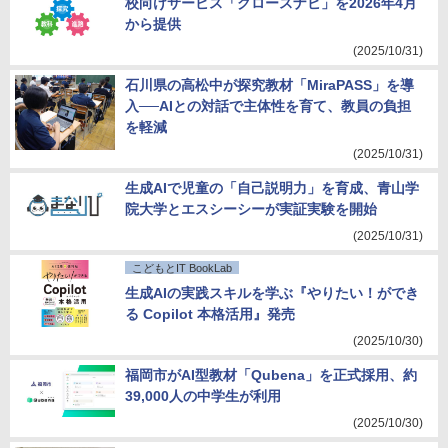
校向けサービス「グロースナビ」を2026年4月
から提供
(2025/10/31)
石川県の高松中が探究教材「MiraPASS」を導
入──AIとの対話で主体性を育て、教員の負担
を軽減
(2025/10/31)
生成AIで児童の「自己説明力」を育成、青山学
院大学とエスシーシーが実証実験を開始
(2025/10/31)
こどもとIT BookLab
生成AIの実践スキルを学ぶ『やりたい！ができ
る Copilot 本格活用』発売
(2025/10/30)
福岡市がAI型教材「Qubena」を正式採用、約
39,000人の中学生が利用
(2025/10/30)