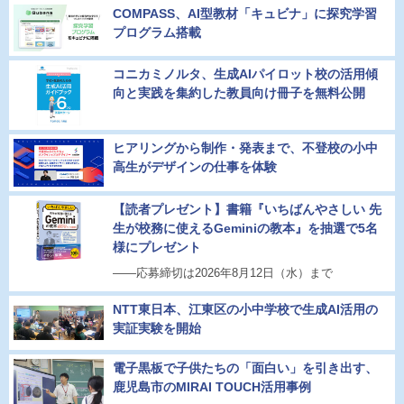
COMPASS、AI型教材「キュビナ」に探究学習
プログラム搭載
コニカミノルタ、生成AIパイロット校の活用傾
向と実践を集約した教員向け冊子を無料公開
ヒアリングから制作・発表まで、不登校の小中
高生がデザインの仕事を体験
【読者プレゼント】書籍『いちばんやさしい 先
生が校務に使えるGeminiの教本』を抽選で5名
様にプレゼント
――応募締切は2026年8月12日（水）まで
NTT東日本、江東区の小中学校で生成AI活用の
実証実験を開始
電子黒板で子供たちの「面白い」を引き出す、
鹿児島市のMIRAI TOUCH活用事例