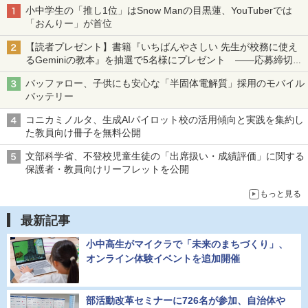
小中学生の「推し1位」はSnow Manの目黒蓮、YouTuberでは
「おんりー」が首位
【読者プレゼント】書籍『いちばんやさしい 先生が校務に使え
るGeminiの教本』を抽選で5名様にプレゼント ――応募締切は
2026年8月12日（水）まで
バッファロー、子供にも安心な「半固体電解質」採用のモバイル
バッテリー
コニカミノルタ、生成AIパイロット校の活用傾向と実践を集約し
た教員向け冊子を無料公開
文部科学省、不登校児童生徒の「出席扱い・成績評価」に関する
保護者・教員向けリーフレットを公開
もっと見る
最新記事
小中高生がマイクラで「未来のまちづくり」、
オンライン体験イベントを追加開催
部活動改革セミナーに726名が参加、自治体や