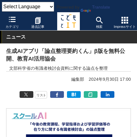
Powered by
Translate
こどもとIT
トピック
先生の働き方改革
カテゴリ
過去記事
検索
Impressサイト
ニュース
生成AIアプリ「論点整理要約くん」β版を無料公
開、教育AI活用協会
文部科学省の有識者検討会資料に関する論点を整理
編集部
2024年9月30日 17:00
リスト