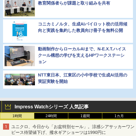
教育関係者らが課題と取り組みを共有
コニカミノルタ、生成AIパイロット校の活用傾
向と実践を集約した教員向け冊子を無料公開
動画制作からローカルAIまで、N-E.X.T.ハイス
クール構想の学びを支えるHPワークステーシ
ョン
NTT東日本、江東区の小中学校で生成AI活用の
実証実験を開始
Impress Watchシリーズ 人気記事
1時間
24時間
1週間
1カ月
ユニクロ、今日から「お盆特別セール」。涼感シアサッカーワン
ピース待望値下げ、撥水ギアショーツは1990円に