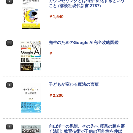
カウンセリングとは何か 変化するという
2
こと (講談社現代新書 2787)
￥1,540
先生のためのGoogle AI完全攻略図鑑
3
￥-
子どもが変わる魔法の言葉
4
￥2,200
向山洋一の系譜、その先へ 授業の腕を磨
5
く法則: 教育技術が子供の可能性を伸ば