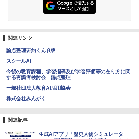
￥4,046
仮面ライダー 改造人間 限定ケース版
3
物理実験モデル楽器電磁気教材を教える
3
ダルトンボード/ゴルトンボード物理学、
￥4,290
Galtonplatteの物理的な機器
くもん出版(KUMON PUBLISHING) ロジ
3
カル国旗パズル 知育玩具 おもちゃ 4歳以
￥5,800
上 KUMON LK-10
関連リンク
￥2,127
論点整理要約くん β版
つかめ！理科ダマン 12 最強ロボット決
4
エンジニアリングキット小さなカート -
戦！編
4
クリエイティブトイビルド、シンプルな
スクールAI
メカニックキット|子供向けの可動部品、
￥1,320
Joyreal モンテッソーリ ビジーボード 知
ホリデープロジェクト、ギフトイベン
今後の教育課程、学習指導及び学習評価等の在り方に関
4
育玩具 1 2 3歳誕生日プレゼント男の子
ト、誕生日の楽しみ、イースターディス
する有識者検討会 論点整理
女の子 知育玩具 LED おもちゃ 指先知育
カバリーを備えたインタラクティブサイ
早期開発 (スタンダード・エディション)
エンスツール
一般社団法人教育AI活用協会
自分の思いを言葉にする こどもアウトプ
5
￥2,959
￥849
株式会社みんがく
ット図鑑 (サンクチュアリ出版)
￥1,650
関連記事
Amazon Fire HD 10 キッズプロ (10イン
Fernrohr:実験用キャビネット
5
5
チ) ディズニー スティッチ エディション
対象年齢6歳から 数千点のキッズコンテ
￥4,758
生成AIアプリ「歴史人物シミュレータ
ンツが1年間使い放題