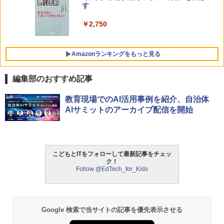
す
￥2,750
Amazonランキングをもっと見る
編集部のおすすめ記事
パイロット スイスイおえかき for Study
タッチペンで音が聞ける!はじめてずかん
ThinkFun ボードゲーム 「サーキット・
教育現場でのAI活用事例を紹介、自治体
1
1
1
何回も書ける! れんしゅうボード ひらが
1000 英語つき ([バラエティ])
メイズ」 配線回路をプログラミングする
AIサミットのアーカイブ配信を開始
な・カタカナ・すうじ・ABC 3歳以上 知
日本語説明書付 8歳~ 76341 誕生日 クリ
育
スマス
￥5,478
￥2,073
￥3,118
こどもとITをフォローして最新記事をチェッ
ク！
中学英語をもう一度ひとつひとつわかり
2
Follow @EdTech_for_Kids
やすく。改訂版
【くもん出版公式特別セット】くもん出
モルカ: 原子・分子に強くなるカードゲ
2
2
版(KUMON PUBLISHING) くもんの日本
ーム
￥2,750
地図パズル 日本の世界遺産すごろく付き
知育玩具 おもちゃ 5歳以上 KUMON PN-
￥1,980
Google 検索で当サイトの記事を優先表示させる
33