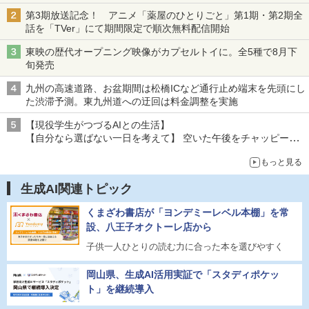
第3期放送記念！ アニメ「薬屋のひとりごと」第1期・第2期全
話を「TVer」にて期間限定で順次無料配信開始
東映の歴代オープニング映像がカプセルトイに。全5種で8月下
旬発売
九州の高速道路、お盆期間は松橋ICなど通行止め端末を先頭にし
た渋滞予測。東九州道への迂回は料金調整を実施
【現役学生がつづるAIとの生活】
【自分なら選ばない一日を考えて】 空いた午後をチャッピーに
捧げたら、思わぬ絶景に出会った話
もっと見る
生成AI関連トピック
くまざわ書店が「ヨンデミーレベル本棚」を常
設、八王子オクトーレ店から
子供一人ひとりの読む力に合った本を選びやすく
岡山県、生成AI活用実証で「スタディポケッ
ト」を継続導入