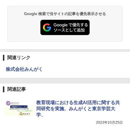
￥1,980
Google 検索で当サイトの記事を優先表示させる
物理実験モデル楽器電磁気教材を教える
3
ダルトンボード/ゴルトンボード物理学、
Galtonplatteの物理的な機器
￥5,800
関連リンク
株式会社みんがく
エンジニアリングキット小さなカート -
4
クリエイティブトイビルド、シンプルな
メカニックキット|子供向けの可動部品、
ホリデープロジェクト、ギフトイベン
関連記事
ト、誕生日の楽しみ、イースターディス
カバリーを備えたインタラクティブサイ
エンスツール
教育現場における生成AI活用に関する共
同研究を実施、みんがくと東京学芸大
￥849
学、
2023年10月25日