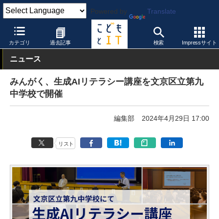
Powered by
Translate
こどもとIT
イベント・セミナー
その他
カテゴリ
過去記事
検索
Impressサイト
ニュース
みんがく、生成AIリテラシー講座を文京区立第九
中学校で開催
編集部
2024年4月29日 17:00
リスト