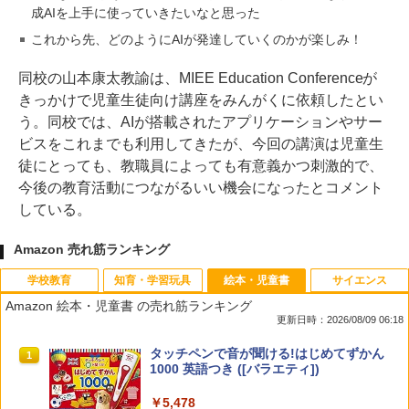
成AIを上手に使っていきたいなと思った
これから先、どのようにAIが発達していくのかが楽しみ！
同校の山本康太教諭は、MIEE Education Conferenceが
きっかけで児童生徒向け講座をみんがくに依頼したとい
う。同校では、AIが搭載されたアプリケーションやサー
ビスをこれまでも利用してきたが、今回の講演は児童生
徒にとっても、教職員によっても有意義かつ刺激的で、
今後の教育活動につながるいい機会になったとコメント
している。
Amazon 売れ筋ランキング
学校教育
知育・学習玩具
絵本・児童書
サイエンス
Amazon 絵本・児童書 の売れ筋ランキング
更新日時：2026/08/09 06:18
教育者のためのコーチング入門
Amazon Fire HD 10 キッズモデル (10イ
タッチペンで音が聞ける!はじめてずかん
1
1
1
ンチ) ピンク 対象年齢3歳から 数千点の
1000 英語つき ([バラエティ])
キッズコンテンツが1年間使い放題
￥2,530
￥5,478