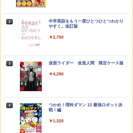
￥23,980
中学英語をもう一度ひとつひとつわかり
2
カウンセリングとは何か 変化するという
パイロット スイスイおえかき for Study
2
2
やすく。改訂版
こと (講談社現代新書 2787)
何回も書ける! れんしゅうボード ひらが
な・カタカナ・すうじ・ABC 3歳以上 知
￥2,750
育
￥1,540
￥2,073
仮面ライダー 改造人間 限定ケース版
3
先生のためのGoogle AI完全攻略図鑑
3
【くもん出版公式特別セット】くもん出
3
￥4,290
￥-
版(KUMON PUBLISHING) くもんの日本
地図パズル 日本の世界遺産すごろく付き
知育玩具 おもちゃ 5歳以上 KUMON PN-
33
￥4,046
つかめ！理科ダマン 12 最強ロボット決
4
子どもが変わる魔法の言葉
4
戦！編
￥2,200
￥1,320
くもん出版(KUMON PUBLISHING) ロジ
4
カル国旗パズル 知育玩具 おもちゃ 4歳以