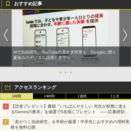
おすすめ記事
AIで自由研究、YouTubeの見すぎ対策も Googleに聞く
夏休みのデジタル活用と見守り
●
●
●
アクセスランキング
1時間
24時間
1週間
1カ月
【読者プレゼント】書籍『いちばんやさしい 先生が校務に使え
るGeminiの教本』を抽選で5名様にプレゼント ――応募締切は
2026年8月12日（水）まで
「差がつく自由研究」を学研が厳選！中学生におすすめの理科実
験を無料公開