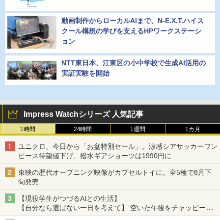
動画制作からローカルAIまで、N-E.X.T.ハイス
クール構想の学びを支えるHPワークステーシ
ョン
NTT東日本、江東区の小中学校で生成AI活用の
実証実験を開始
Impress Watchシリーズ 人気記事
1時間
24時間
1週間
1カ月
ユニクロ、今日から「お盆特別セール」。涼感シアサッカーワン
ピース待望値下げ、撥水ギアショーツは1990円に
東映の歴代オープニング映像がカプセルトイに。全5種で8月下
旬発売
【現役学生がつづるAIとの生活】
【自分なら選ばない一日を考えて】 空いた午後をチャッピーに
捧げたら、思わぬ絶景に出会った話