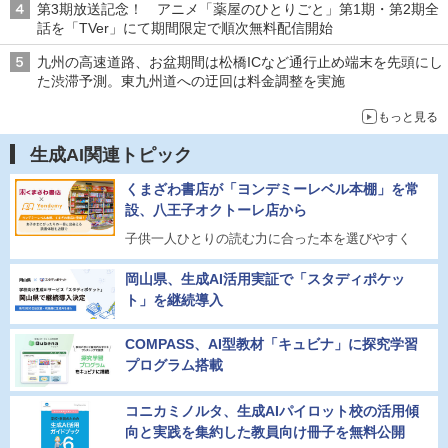
第3期放送記念！ アニメ「薬屋のひとりごと」第1期・第2期全
話を「TVer」にて期間限定で順次無料配信開始
九州の高速道路、お盆期間は松橋ICなど通行止め端末を先頭にし
た渋滞予測。東九州道への迂回は料金調整を実施
もっと見る
生成AI関連トピック
くまざわ書店が「ヨンデミーレベル本棚」を常
設、八王子オクトーレ店から
子供一人ひとりの読む力に合った本を選びやすく
岡山県、生成AI活用実証で「スタディポケッ
ト」を継続導入
COMPASS、AI型教材「キュビナ」に探究学習
プログラム搭載
コニカミノルタ、生成AIパイロット校の活用傾
向と実践を集約した教員向け冊子を無料公開