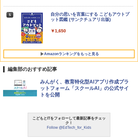
上 KUMON LK-10
￥2,127
自分の思いを言葉にする こどもアウトプ
5
向山洋一の系譜、その先へ 授業の腕を磨
5
ット図鑑 (サンクチュアリ出版)
く法則: 教育技術が子供の可能性を伸ば
す
￥1,650
Joyreal モンテッソーリ ビジーボード 知
5
￥2,750
育玩具 1 2 3歳誕生日プレゼント男の子
女の子 知育玩具 LED おもちゃ 指先知育
早期開発 (スタンダード・エディション)
Amazonランキングをもっと見る
￥2,959
編集部のおすすめ記事
ThinkFun ボードゲーム 「サーキット・
みんがく、教育特化型AIアプリ作成プラ
1
メイズ」 配線回路をプログラミングする
ットフォーム「スクールAI」の公式サイ
日本語説明書付 8歳~ 76341 誕生日 クリ
トを公開
スマス
￥3,118
こどもとITをフォローして最新記事をチェッ
ク！
Follow @EdTech_for_Kids
モルカ: 原子・分子に強くなるカードゲ
2
ーム