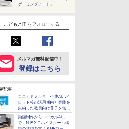
ゲーミングノート」
こどもとIT をフォローする
メルマガ無料配信中！
登録はこちら
新記事
コニカミノルタ、生成AIパイ
ロット校の活用傾向と実践を
集約した教員向け冊子を無料
公開
動画制作からローカルAIま
で、N-E.X.T.ハイスクール構
想の学びを支えるHPワーク