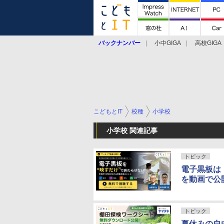
バックナンバー
小中GIGA
高校GIGA
こどもとIT
校種
小学校
小学校 関連記事
トピック
電子黒板は
を動画で公
トピック
夏休みの自