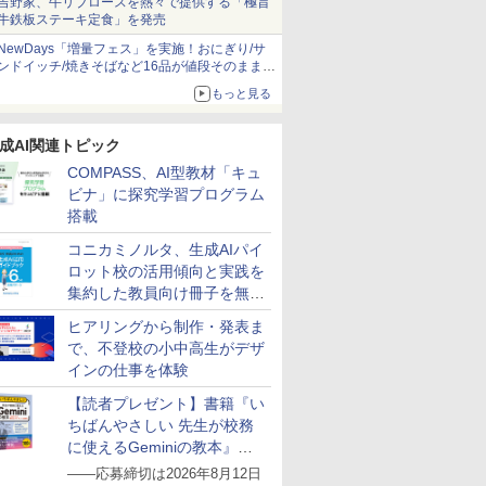
吉野家、牛リブロースを熱々で提供する「極旨
牛鉄板ステーキ定食」を発売
NewDays「増量フェス」を実施！おにぎり/サ
ンドイッチ/焼きそばなど16品が値段そのままで
ボリュームアップ
もっと見る
成AI関連トピック
COMPASS、AI型教材「キュ
ビナ」に探究学習プログラム
搭載
コニカミノルタ、生成AIパイ
ロット校の活用傾向と実践を
集約した教員向け冊子を無料
公開
ヒアリングから制作・発表ま
で、不登校の小中高生がデザ
インの仕事を体験
【読者プレゼント】書籍『い
ちばんやさしい 先生が校務
に使えるGeminiの教本』を
抽選で5名様にプレゼント
――応募締切は2026年8月12日