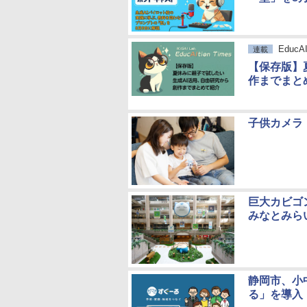
EducAI
連載
【保存版】
作までまと
子供カメラ「
巨大カビゴン
みなとみら
静岡市、小
る」を導入