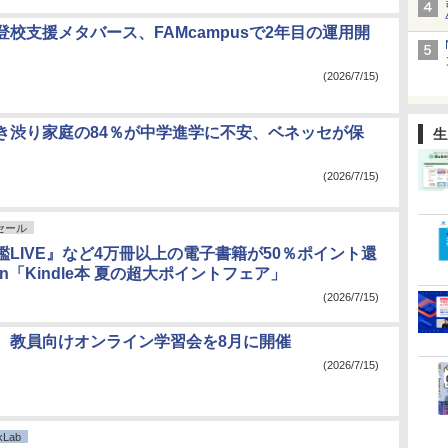
校支援メタバース、FAMcampusで2年目の運用開
(2026/7/15)
き渋り家庭の84％が中学進学に不安、ベネッセが保
生
(2026/7/15)
nセール
鑑LIVE』など4万冊以上の電子書籍が50％ポイント還
on「Kindle本 夏の超大ポイントフェア」
(2026/7/15)
、教員向けオンライン学習会を8月に開催
(2026/7/15)
Lab