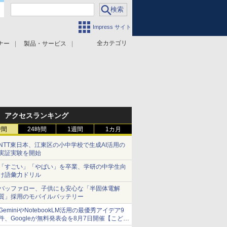
Impress サイト
全カテゴリ
ナー
製品・サービス
アクセスランキング
時間
24時間
1週間
1カ月
NTT東日本、江東区の小中学校で生成AI活用の
実証実験を開始
「すごい」「やばい」を卒業、学研の中学生向
け語彙力ドリル
バッファロー、子供にも安心な「半固体電解
質」採用のモバイルバッテリー
GeminiやNotebookLM活用の最優秀アイデア9
件、Googleが無料発表会を8月7日開催【こども
とIT ポッドキャスト】