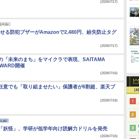
(2026/7/17)
nセール
で探せる防犯ブザーがAmazonで2,480円、紛失防止タグ
(2026/7/17)
の「未来のまち」をマイクラで表現、SAITAMA
t AWARD開催
(2026/7/16)
任意でも「取り組ませたい」保護者が6割超、楽天ブ
1
(2026/7/16)
Lab
「妖怪」、学研が低学年向け読解力ドリルを発売
(2026/7/16)