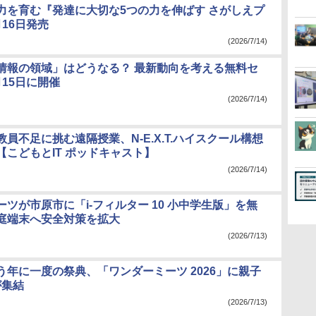
力を育む『発達に大切な5つの力を伸ばす さがしえプ
16日発売
(2026/7/14)
情報の領域」はどうなる？ 最新動向を考える無料セ
15日に開催
(2026/7/14)
員不足に挑む遠隔授業、N-E.X.T.ハイスクール構想
【こどもとIT ポッドキャスト】
(2026/7/14)
ツが市原市に「i-フィルター 10 小中学生版」を無
庭端末へ安全対策を拡大
(2026/7/13)
う年に一度の祭典、「ワンダーミーツ 2026」に親子
が集結
(2026/7/13)