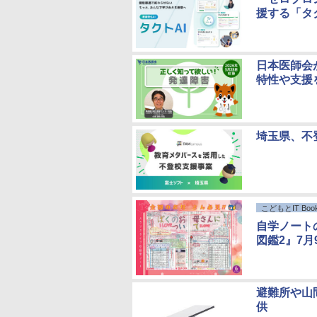
援する「タ
日本医師会
特性や支援
埼玉県、不
こどもとIT Book
自学ノート
図鑑2』7月
避難所や山間
供