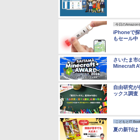
今日のAmazo
iPhone
もセール中
さいたま市
Minecraf
自由研究が
ックス調査
こどもとIT Book
夏の新刊は