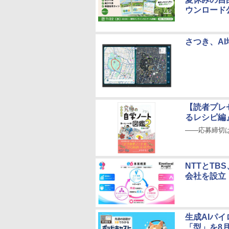
ウンロード
さつき、AI
【読者プレ
るレシピ編
――応募締切は
NTTとT
会社を設立
生成AIパ
「型」を8