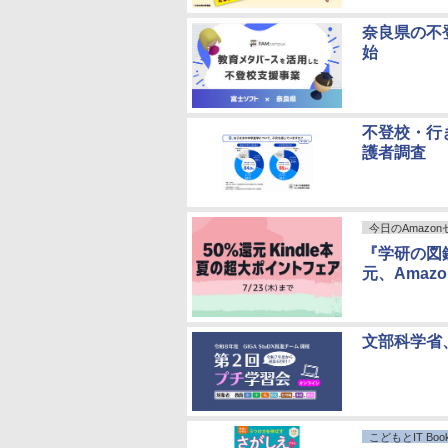
奈良県の不登
始
不登校・行
護者調査
今日のAmazo
『学研の図
元、Amaz
文部科学省
こどもとIT Book