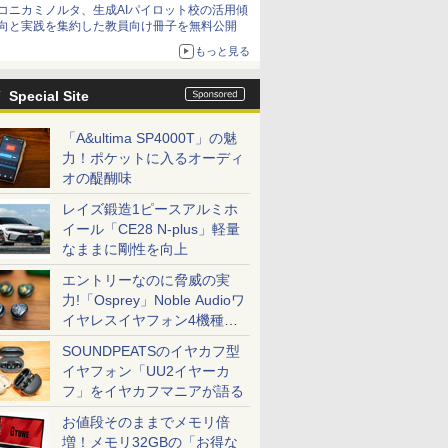
コニカミノルタ、生成AIパイロット校の活用傾
向と実践を集約した教員向け冊子を無料公開
もっと見る
Special Site
「A&ultima SP4000T」の魅
力！ポケットに入るオーディ
オの醍醐味
レイズ鍛造1ピースアルミホ
イール「CE28 N-plus」軽量
なままに剛性を向上
エントリーなのに脅威の実
力!「Osprey」Noble Audioワ
イヤレスイヤフォン4機種を
一気に聴く
SOUNDPEATSのイヤカフ型
イヤフォン「UU2イヤーカ
フ」をイヤカフマニアが語る
お値段そのままでメモリ倍
増！メモリ32GBの「お得な