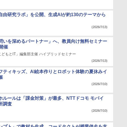
自由研究ラボ」を公開、生成AIが約130のテーマから
(2026/7/13)
「問いを深めるパートナー」へ、教員向け無料セミナー
開催
どもとIT」編集部主催 ハイブリッドセミナー
(2026/7/13)
フティキッズ、AI絵本作りとロボット体験の夏休みイ
催
(2026/7/10)
ホルールは「課金対策」が最多、NTTドコモ モバイ
所調査
(2026/7/10)
ンプト」で教材を生成、コードタクトが授業伴走を支