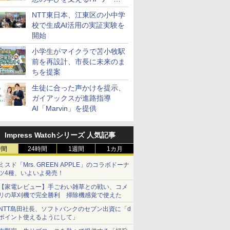
ステーション
NTT東日本、江東区の小中学
校で生成AI活用の実証実験を
開始
小学生がマイクラで苫小牧駅
前を再設計、市長に未来のま
ちを提案
生徒に合った声かけを提示、
ガイアックスが進路指導
AI「Marvin」を提供
Impress Watchシリーズ 人気記事
時間
24時間
1週間
1カ月
ミスド「Mrs. GREEN APPLE」のコラボドーナ
ツ4種、いよいよ発売！
【家電レビュー】手ごわい雑草との戦い、コメ
リの草刈機で完全勝利 掃除機感覚で使えた
NTT島田社長、ソフトバンクのセブン出資に「d
ポイント使えるようにして」