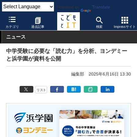
Powered by
Translate
こどもとIT
受験・入試
中学校
カテゴリ
過去記事
検索
Impressサイト
ニュース
中学受験に必要な「読む力」を分析、ヨンデミー
と浜学園が資料を公開
編集部
2025年6月16日 13:30
リスト