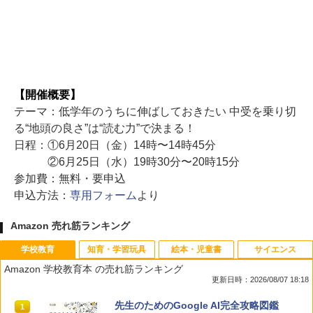
【開催概要】
テーマ：低学年のうちに伸ばしておきたい 中受を乗り切
る“地頭の良さ”は“読む力”で決まる！
日程：①6月20日（金）14時〜14時45分
②6月25日（水）19時30分〜20時15分
参加費：無料・要申込
申込方法：
専用フォーム
より
Amazon 売れ筋ランキング
学校教育
知育・学習玩具
絵本・児童書
サイエンス
Amazon 学校教育本 の売れ筋ランキング
更新日時：2026/08/07 18:18
先生のためのGoogle AI完全攻略図鑑
1