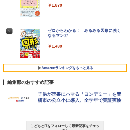
￥1,870
ゼロからわかる！ みるみる図形に強く
5
なるマンガ
￥1,430
Amazonランキングをもっと見る
編集部のおすすめ記事
Amazon Fire HD 10 キッズモデル (10イ
タッチペンで音が聞ける!はじめてずかん
ThinkFun ボードゲーム 「サーキット・
子供が読書にハマる「ヨンデミー」を豊
1
1
1
ンチ) ピンク 対象年齢3歳から 数千点の
1000 英語つき ([バラエティ])
メイズ」 配線回路をプログラミングする
橋市の公立小に導入、全学年で実証実験
キッズコンテンツが1年間使い放題
日本語説明書付 8歳~ 76341 誕生日 クリ
スマス
￥5,478
￥23,980
￥3,118
こどもとITをフォローして最新記事をチェッ