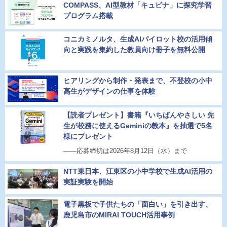
COMPASS、AI型教材「キュビナ」に探究学習
プログラム搭載
コニカミノルタ、生成AIパイロット校の活用傾
向と実践を集約した教員向け冊子を無料公開
ヒアリングから制作・発表まで、不登校の小中
高生がデザインの仕事を体験
【読者プレゼント】書籍『いちばんやさしい 先
生が校務に使えるGeminiの教本』を抽選で5名
様にプレゼント
――応募締切は2026年8月12日（水）まで
NTT東日本、江東区の小中学校で生成AI活用の
実証実験を開始
電子黒板で子供たちの「面白い」を引き出す、
鹿児島市のMIRAI TOUCH活用事例