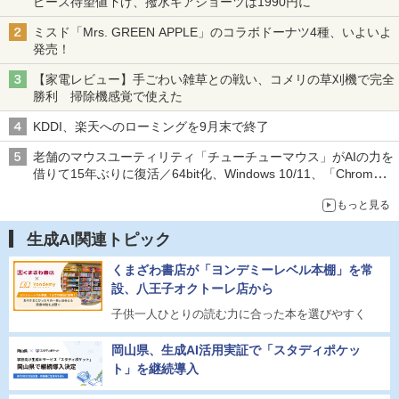
ピース待望値下げ、撥水ギアショーツは1990円に
ミスド「Mrs. GREEN APPLE」のコラボドーナツ4種、いよいよ
発売！
【家電レビュー】手ごわい雑草との戦い、コメリの草刈機で完全
勝利 掃除機感覚で使えた
KDDI、楽天へのローミングを9月末で終了
老舗のマウスユーティリティ「チューチューマウス」がAIの力を
借りて15年ぶりに復活／64bit化、Windows 10/11、「Chrome」
も走り回る。復活記念で2026年末まで500円
もっと見る
生成AI関連トピック
くまざわ書店が「ヨンデミーレベル本棚」を常
設、八王子オクトーレ店から
子供一人ひとりの読む力に合った本を選びやすく
岡山県、生成AI活用実証で「スタディポケッ
ト」を継続導入