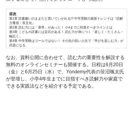
目次
第1章 読書嫌いのままだと置いていかれる!? 中学受験の最新トレンドは「読解
力重視・長文化」
第2章 読む力には「基準」があった！ 小4までに到達すべきラインとは
第3章 こどもの読書には定石がある！ 読む力が身につく「楽しく・たくさん・
幅広く」
第4章 中学受験はゴールではない！ その先の長い人生で「学びを楽しむ力」が
武器になる
なお、資料公開に合わせて、読む力の重要性を解説する
無料のオンラインセミナーも開催する。日程は6月20日
（金）と6月25日（水）で、Yondemy代表の笹沼颯太氏
が登壇し、小学4年生までに目指すべき読解力や家庭で
できる実践法などを紹介する予定である。