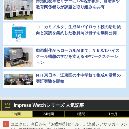
部活動改革セミナーに726名が参加、自治体や
教育関係者らが課題と取り組みを共有
コニカミノルタ、生成AIパイロット校の活用傾
向と実践を集約した教員向け冊子を無料公開
動画制作からローカルAIまで、N-E.X.T.ハイス
クール構想の学びを支えるHPワークステーシ
ョン
NTT東日本、江東区の小中学校で生成AI活用の
実証実験を開始
Impress Watchシリーズ 人気記事
1時間
24時間
1週間
1カ月
ユニクロ、今日から「お盆特別セール」。涼感シアサッカーワン