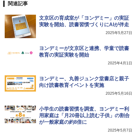
関連記事
￥2,200
文京区の育成室が「ヨンデミー」の実証
くもん出版(KUMON PUBLISHING) ロジ
Fernrohr:実験用キャビネット
5
5
実験を開始、読書習慣づくりにAIが伴走
カル国旗パズル 知育玩具 おもちゃ 4歳以
上 KUMON LK-10
￥4,746
2025年5月27日
￥2,127
ヨンデミーが文京区と連携、学童で読書
教育の実証実験を開始
2025年4月1日
ヨンデミー、丸善ジュンク堂書店と親子
向け読書教育イベントを実施
2025年5月16日
小学生の読書習慣を調査、ヨンデミー利
用家庭は「月20冊以上読む子供」の割合
が一般家庭の約8倍に
2025年5月7日