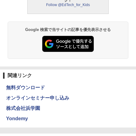
ク！
中学英語をもう一度ひとつひとつわかり
2
Follow @EdTech_for_Kids
パイロット スイスイおえかき for Study
2
やすく。改訂版
何回も書ける! れんしゅうボード ひらが
モルカ: 原子・分子に強くなるカードゲ
2
な・カタカナ・すうじ・ABC 3歳以上 知
ーム
￥2,750
育
￥1,980
Google 検索で当サイトの記事を優先表示させる
￥2,073
仮面ライダー 改造人間 限定ケース版
3
物理実験モデル楽器電磁気教材を教える
3
【くもん出版公式特別セット】くもん出
ダルトンボード/ゴルトンボード物理学、
3
￥4,290
版(KUMON PUBLISHING) くもんの日本
Galtonplatteの物理的な機器
地図パズル 日本の世界遺産すごろく付き
知育玩具 おもちゃ 5歳以上 KUMON PN-
￥5,800
33
関連リンク
￥4,046
無料ダウンロード
つかめ！理科ダマン 12 最強ロボット決
4
エンジニアリングキット小さなカート -
戦！編
4
クリエイティブトイビルド、シンプルな
オンラインセミナー申し込み
メカニックキット|子供向けの可動部品、
￥1,320
Amazon Fire HD 10 キッズプロ (10イン
ホリデープロジェクト、ギフトイベン
株式会社浜学園
4
チ) ディズニー スティッチ エディション
ト、誕生日の楽しみ、イースターディス
対象年齢6歳から 数千点のキッズコンテ
カバリーを備えたインタラクティブサイ
Yondemy
ンツが1年間使い放題
エンスツール
みんな大好き！ ヤマザキパン シールBO
5
￥26,980
￥849
OK（重版：10月上旬発送） (TJMOOK)