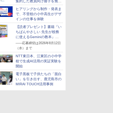
集約した教員向け冊子を無料
 卵 食べ
明書 (英語)
HMM-W 正
公開
ペット 装
スマス ラ
ヒアリングから制作・発表ま
セット BL
で、不登校の小中高生がデザ
インの仕事を体験
【読者プレゼント】書籍『い
ちばんやさしい 先生が校務
に使えるGeminiの教本』を
抽選で5名様にプレゼント
――応募締切は2026年8月12日
（水）まで
NTT東日本、江東区の小中学
校で生成AI活用の実証実験を
開始
電子黒板で子供たちの「面白
い」を引き出す、鹿児島市の
MIRAI TOUCH活用事例