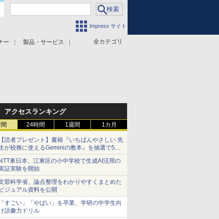
Impress サイト
全カテゴリ
ナー
製品・サービス
アクセスランキング
時間
24時間
1週間
1カ月
【読者プレゼント】書籍『いちばんやさしい 先
生が校務に使えるGeminiの教本』を抽選で5名
様にプレゼント ――応募締切は2026年8月12
NTT東日本、江東区の小中学校で生成AI活用の
日（水）まで
実証実験を開始
文部科学省、論点整理をわかりやすくまとめた
ビジュアル資料を公開
「すごい」「やばい」を卒業、学研の中学生向
け語彙力ドリル