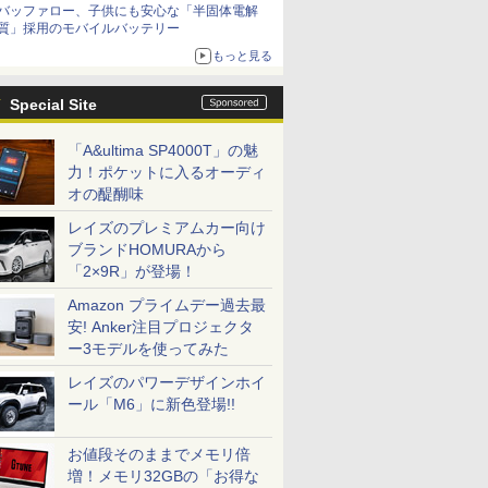
バッファロー、子供にも安心な「半固体電解
質」採用のモバイルバッテリー
もっと見る
Special Site
「A&ultima SP4000T」の魅
力！ポケットに入るオーディ
オの醍醐味
レイズのプレミアムカー向け
ブランドHOMURAから
「2×9R」が登場！
Amazon プライムデー過去最
安! Anker注目プロジェクタ
ー3モデルを使ってみた
レイズのパワーデザインホイ
ール「M6」に新色登場!!
お値段そのままでメモリ倍
増！メモリ32GBの「お得な