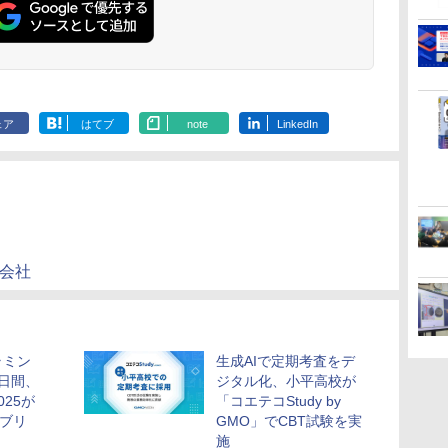
き 知育玩具 おもちゃ 5
ロジェクト、ギフトイ
(スタンダード・エディ
放題
心者向けセット
歳以上 KUMON PN-33
ベント、誕生日の楽し
ション)
物 洗面器 ピ
み、イースターディス
飾 多言語対応
カバリーを備えたイン
タラクティブサイエン
スツール
ェア
はてブ
note
LinkedIn
式会社
ラミン
生成AIで定期考査をデ
日間、
ジタル化、小平高校が
025が
「コエテコStudy by
イブリ
GMO」でCBT試験を実
施