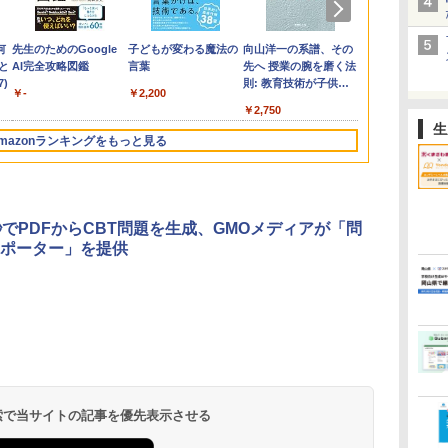
何
先生のためのGoogle
子どもが変わる魔法の
向山洋一の系譜、その
ゼロからわか
と
AI完全攻略図鑑
言葉
先へ 授業の腕を磨く法
るみる図形に
)
則: 教育技術が子供の
マンガ
￥-
￥2,200
可能性を伸ばす
￥2,750
￥1,430
生
mazonランキングをもっと見る
3
3
3
4
4
4
5
5
5
6
6
6
秒でPDFからCBT問題を生成、GMOメディアが「問
ンポーター」を提供
お
ひ
に
【くもん出版公式特別
仮面ライダー 改造人
物理実験モデル楽器電
くもん出版(KUMON
つかめ！理科ダマン 12
エンジニアリングキッ
Joyreal モンテッソー
自分の思いを言葉にす
Fernrohr:実験用キャ
Amazon Fire
みんな大好き
KOSMOS(コ
回
す
ム
セット】くもん出版
間 限定ケース版
磁気教材を教えるダル
PUBLISHING) ロジカ
最強ロボット決戦！編
ト小さなカート - クリ
リ ビジーボード 知育
る こどもアウトプット
ビネット
ッズプロ (10
キパン シール
617158 フ
う
(KUMON
トンボード/ゴルトンボ
ル国旗パズル 知育玩具
エイティブトイビル
玩具 1 2 3歳誕生日プレ
図鑑 (サンクチュアリ
ィズニー ステ
BOOK（重版
スワーリング
￥4,290
￥1,320
￥4,758
タ
PUBLISHING) くもん
ード物理学、
おもちゃ 4歳以上
ド、シンプルなメカニ
ゼント男の子 女の子
出版)
ディション 対
旬発送） (TJ
ニ 先史時代
 検索で当サイトの記事を優先表示させる
￥4,046
￥5,800
￥2,127
￥849
￥2,959
￥1,650
￥26,980
￥2,200
￥5,592
3
の日本地図パズル 日本
Galtonplatteの物理的
KUMON LK-10
ックキット|子供向けの
知育玩具 LED おもち
歳から 数千
気づける 実験
の世界遺産すごろく付
な機器
可動部品、ホリデープ
ゃ 指先知育 早期開発
コンテンツが
歳からのお子