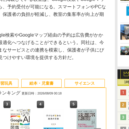
ら、予約受付が可能になる。スマートフォンやPCな
、保護者の負担が軽減し、教室の集客率が向上が期
le検索やGoogleマップ経由の予約は広告費がかか
最適化へつなげることができるという。同社は、今
まなサービスとの連携を模索し、保護者が子供にぴ
見つけやすい環境を提供する方針だ。
1
学習玩具
絵本・児童書
サイエンス
筋ランキング
更新日時：2026/08/09 00:18
3
4
5
6