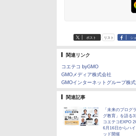
HMM-W 正規品 + クリ
スマス ラッピング袋
セット BL
ポスト
リスト
シ
関連リンク
コエテコ byGMO
GMOメディア株式会社
GMOインターネットグループ株
関連記事
「未来のプログ
グ教育」を語る3
コエテコEXPO 2
6月16日からハ
ッド開催