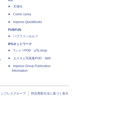
ICE
天海社
ス
Comic curea
impress QuickBooks
PUBFUN
パブファンセルフ
IPGネットワーク
TシャツPOD pTa.shop
カスタム写真集POD fabli
e
Impress Group Publication
Information
インプレスグループ
特定商取引法に基づく表示