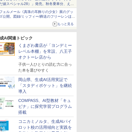
だ値スペシャル28）」発売。秋冬乗車分、えき
ねっと限定
フェルメール《真珠の耳飾りの少女》展のグッ
る！ み
「ことばで伝える」が
人間関係に「線を引
小学生の究極の自学ノ
「あの子だ
ズ公開。図録/ミッフィー/葬送のフリーレンほ
強くなる
できない子どもたち 誰
く」レッスン 人生がラ
ート図鑑2: 選べるレシ
がなくなる
か、注目ブランドコラボが実現
もっと見る
が〈ことばの力〉を育
クになる「バウンダリ
ピ編
的配慮を支
てるのか
ー」の考え方
環境整備
￥1,870
￥1,760
￥1,760
￥2,420
成AI関連トピック
くまざわ書店が「ヨンデミー
レベル本棚」を常設、八王子
オクトーレ店から
子供一人ひとりの読む力に合っ
7
7
7
8
8
8
9
9
9
10
10
10
た本を選びやすく
岡山県、生成AI活用実証で
「スタディポケット」を継続
導入
COMPASS、AI型教材「キュ
 HD 10 キ
！ ヤマザ
スモス)
くもん出版(KUMON
【第72回青少年読書感
KOSMOS 617134 サイ
アガツマ(AGATSUMA)
大学受験ムビスタ 八澤
Exp Natur 50 ミネラル
くもん出版(KUMON
【改訂版】Z会 速読英
Grüne Kristalle selbst
TIME TIM
図鑑いきも
Glitzer-D
ビナ」に探究学習プログラム
インチ) デ
ァンサイエン
PUBLISHING) スタデ
想文全国コンクール 課
ボーグハンド - 油圧制
アンパンマンが上手に
のたった6時間で古典文
&シュタイン。
PUBLISHING) くもん
熟語｜大学受験の定
züchten:
Home Edit
た カマキ
Experimen
搭載
ィッチ エ
：10月上
ソルトガ
ィクロック DC-53 ホワ
題図書】まだまだここ
御 XXL ロボットハンド
描けちゃう! 天才脳ら
法: MOVIE×STUDY
の玉そろばん120 知育
番！ 効率的な速読学習
Experimentierkasten
分 タイム
界で育てた
￥3,147
￥3,284
象年齢6
MOOK)
の時間を活
イト 知育玩具 おもちゃ
から (ポプラ物語館 94)
サイズ調整可能 左利き
くがき教室 対象年齢
玩具 おもちゃ 3歳以上
で熟語をマスター
ッド メタ
る?
コニカミノルタ、生成AIパイ
￥2,264
￥1,540
￥14,790
￥3,491
￥1,870
￥2,882
￥1,320
￥1,767
￥4,891
￥1,870
点のキッズ
セット 8
3歳以上 KUMON
用 実験ボックス 10~14
1.5才～ お絵描き おも
KUMON WC-22
ドナイト 
ロット校の活用傾向と実践を
1年間使い
様向け 初
歳のお子様用 多言語説
ちゃ
習タイマー 