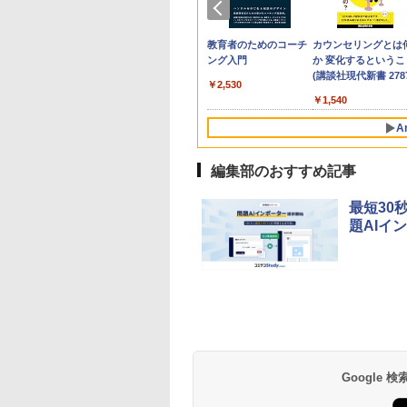
生の究極の自学ノ
「あの子だけずるい」
教育者のためのコーチ
カウンセリングとは
図鑑2: 選べるレシ
がなくなる学校 合理
ング入門
か 変化するというこ
的配慮を支える基礎的
(講談社現代新書 2787
￥2,530
環境整備
760
￥2,420
￥1,540
A
編集部のおすすめ記事
10
10
10
1
1
1
2
2
2
最短30
題AIイ
ん出版(KUMON
訂版】Z会 速読英
e Kristalle selbst
TIME TIMER MOD
図鑑いきもの飼ってみ
Glitzer-Diamanten:
Amazon Fire HD 10 キ
タッチペンで音が聞け
ThinkFun ボードゲー
パイロット スイスイ
中学英語をもう一度
モルカ: 原子・分子
LISHING) くもん
｜大学受験の定
hten:
Home Edition 9cm 60
た カマキリを黄色い世
Experimentierkasten
ッズモデル (10インチ)
る!はじめてずかん1000
ム 「サーキット・メイ
えかき for Study 何
とつひとつわかりや
強くなるカードゲー
そろばん120 知育
 効率的な速読学習
erimentierkasten
分 タイムタイマー モ
界で育てたらどうな
ピンク 対象年齢3歳か
英語つき ([バラエテ
ズ」 配線回路をプログ
も書ける! れんしゅ
く。改訂版
￥3,284
￥1,980
 おもちゃ 3歳以上
語をマスター
ッド メタリック ミッ
る?
ら 数千点のキッズコン
ィ])
ラミングする 日本語説
ボード ひらがな・カ
Google
882
320
767
￥4,891
￥1,870
￥23,980
￥5,478
￥3,118
￥2,073
￥2,750
ON WC-22
ドナイト 時間管理 学
テンツが1年間使い放題
明書付 8歳~ 76341 誕
カナ・すうじ・ABC 
習タイマー TTM9-
生日 クリスマス
歳以上 知育