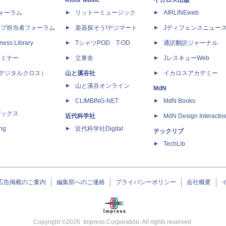
Rittor Music
イカロス出版
dフォーラム
リットーミュージック
AIRLINEweb
ップ担当者フォーラム
楽器探そう!デジマート
Jディフェンスニュー
ness Library
TシャツPOD T-OD
通訳翻訳ジャーナル
セミナー
立東舎
JレスキューWeb
 X（デジタルクロス）
山と溪谷社
イカロスアカデミー
山と溪谷オンライン
MdN
CLIMBING-NET
MdN Books
ブックス
近代科学社
MdN Design Interactiv
ing
近代科学社Digital
テックリブ
TechLib
広告掲載のご案内
編集部へのご連絡
プライバシーポリシー
会社概要
Copyright ©
2026
Impress Corporation. All rights reserved.