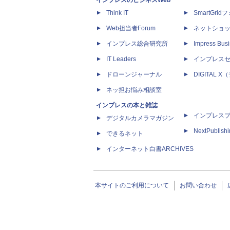
インプレスのビジネスWeb
Think IT
SmartGri
Web担当者Forum
ネットショ
インプレス総合研究所
Impress Busi
IT Leaders
インプレス
ドローンジャーナル
DIGITAL
ネッ担お悩み相談室
インプレスの本と雑誌
インプレス
デジタルカメラマガジン
NextPublish
できるネット
インターネット白書ARCHIVES
本サイトのご利用について
お問い合わせ