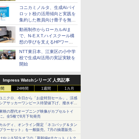
コニカミノルタ、生成AIパイ
ロット校の活用傾向と実践を
集約した教員向け冊子を無料
公開
動画制作からローカルAIま
で、N-E.X.T.ハイスクール構
想の学びを支えるHPワーク
ステーション
NTT東日本、江東区の小中学
校で生成AI活用の実証実験を
開始
Impress Watchシリーズ 人気記事
時間
24時間
1週間
1カ月
ユニクロ、今日から「お盆特別セール」。涼感
シアサッカーワンピース待望値下げ、撥水ギア
ショーツは1990円に
東映の歴代オープニング映像がカプセルトイ
7
8
9
10
に。全5種で8月下旬発売
カルディ、オンライン限定「ネコバッグ＆タン
ブラーセット」を一般販売。7月の抽選販売の
当選無効分
はやぶさ50％オフの「新幹線eチケット（トク