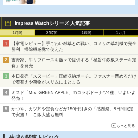
Impress Watchシリーズ 人気記事
1時間
24時間
1週間
1カ月
【家電レビュー】手ごわい雑草との戦い、コメリの草刈機で完全
勝利 掃除機感覚で使えた
吉野家、牛リブロースを熱々で提供する「極旨牛鉄板ステーキ定
食」を発売
本日発売「スヌーピー」圧縮収納ポーチ。ファスナー閉めるだけ
で着替えや荷物がスリムにまとまる
ミスド「Mrs. GREEN APPLE」のコラボドーナツ4種、いよいよ
発売！
かつや、カツ丼や定食などが150円引きの「感謝祭」8日間限定
で実施！ ご飯大盛も無料
もっと見る
生成AI関連トピック