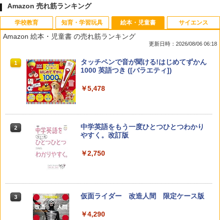
Amazon 売れ筋ランキング
学校教育
知育・学習玩具
絵本・児童書
サイエンス
Amazon 絵本・児童書 の売れ筋ランキング
更新日時：2026/08/06 06:18
先生のためのGoogle AI完全攻略図鑑
Amazon Fire HD 10 キッズモデル (10イ
タッチペンで音が聞ける!はじめてずかん
1
1
1
ンチ) ピンク 対象年齢3歳から 数千点の
1000 英語つき ([バラエティ])
キッズコンテンツが1年間使い放題
￥-
￥5,478
￥23,980
中学英語をもう一度ひとつひとつわかり
2
子どもが変わる魔法の言葉
パイロット スイスイおえかき for Study
2
2
やすく。改訂版
何回も書ける! れんしゅうボード ひらが
な・カタカナ・すうじ・ABC 3歳以上 知
￥2,200
￥2,750
育
￥2,073
仮面ライダー 改造人間 限定ケース版
3
カウンセリングとは何か 変化するという
3
こと (講談社現代新書 2787)
【くもん出版公式特別セット】くもん出
3
￥4,290
版(KUMON PUBLISHING) くもんの日本