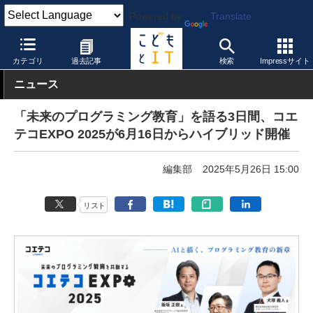
Powered by
Translate
こどもとIT
イベント・セミナー
カテゴリ
過去記事
検索
Impressサイト
ニュース
「未来のプログラミング教育」を語る3日間、コエ
テコEXPO 2025が6月16日からハイブリッド開催
編集部
2025年5月26日 15:00
リスト