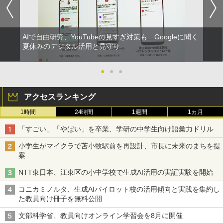
AIで自由研究、YouTubeの見すぎ対策も Googleに聞く
夏休みのデジタル活用と見守り
●
●
●
アクセスランキング
1時間
24時間
1週間
1カ月
「すごい」「やばい」を卒業、学研の中学生向け語彙力ドリル
小学生がマイクラで苫小牧駅前を再設計、市長に未来のまちを提
案
NTT東日本、江東区の小中学校で生成AI活用の実証実験を開始
コニカミノルタ、生成AIパイロット校の活用傾向と実践を集約し
た教員向け冊子を無料公開
文部科学省、教員向けオンライン学習会を8月に開催