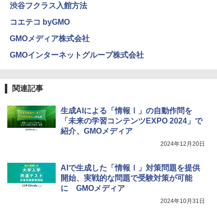
クリエイティブトイビルド、シンプルな
渋谷フクラス入館方法
メカニックキット|子供向けの可動部品、
ホリデープロジェクト、ギフトイベン
コエテコ byGMO
ト、誕生日の楽しみ、イースターディス
カバリーを備えたインタラクティブサイ
GMOメディア株式会社
エンスツール
GMOインターネットグループ株式会社
￥849
関連記事
Fernrohr:実験用キャビネット
5
生成AIによる「情報Ⅰ」の自動作問を
￥4,722
「未来の学習コンテンツEXPO 2024」で
紹介、GMOメディア
2024年12月20日
AIで生成した「情報Ⅰ」対策問題を提供
開始、実戦的な問題で受験対策が可能
に GMOメディア
2024年10月31日