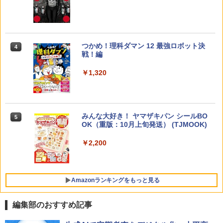
￥1,540
地図パズル 日本の世界遺産すごろく付き
知育玩具 おもちゃ 5歳以上 KUMON PN-
33
￥4,046
つかめ！理科ダマン 12 最強ロボット決
4
「ことばで伝える」ができない子どもた
4
戦！編
ち 誰が〈ことばの力〉を育てるのか
￥1,320
￥1,870
Amazon Fire HD 10 キッズプロ (10イン
4
チ) ディズニー スティッチ エディション
対象年齢6歳から 数千点のキッズコンテ
ンツが1年間使い放題
みんな大好き！ ヤマザキパン シールBO
5
ゼロからわかる！ みるみる図形に強く
5
￥26,980
OK（重版：10月上旬発送） (TJMOOK)
なるマンガ
￥2,200
￥1,430
くもん出版(KUMON PUBLISHING) ロジ
5
カル国旗パズル 知育玩具 おもちゃ 4歳以
上 KUMON LK-10
Amazonランキングをもっと見る
￥2,015
編集部のおすすめ記事