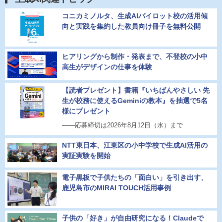
コニカミノルタ、生成AIパイロット校の活用傾
向と実践を集約した教員向け冊子を無料公開
ヒアリングから制作・発表まで、不登校の小中
高生がデザインの仕事を体験
【読者プレゼント】書籍『いちばんやさしい 先
生が校務に使えるGeminiの教本』を抽選で5名
様にプレゼント
――応募締切は2026年8月12日（水）まで
NTT東日本、江東区の小中学校で生成AI活用の
実証実験を開始
電子黒板で子供たちの「面白い」を引き出す、
鹿児島市のMIRAI TOUCH活用事例
子供の「好き」が自由研究になる！Claudeで