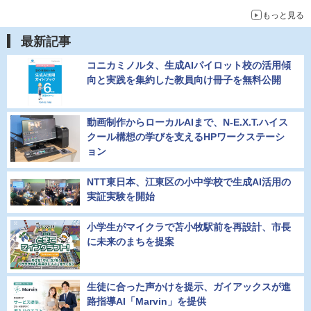
もっと見る
最新記事
コニカミノルタ、生成AIパイロット校の活用傾
向と実践を集約した教員向け冊子を無料公開
動画制作からローカルAIまで、N-E.X.T.ハイス
クール構想の学びを支えるHPワークステーシ
ョン
NTT東日本、江東区の小中学校で生成AI活用の
実証実験を開始
小学生がマイクラで苫小牧駅前を再設計、市長
に未来のまちを提案
生徒に合った声かけを提示、ガイアックスが進
路指導AI「Marvin」を提供