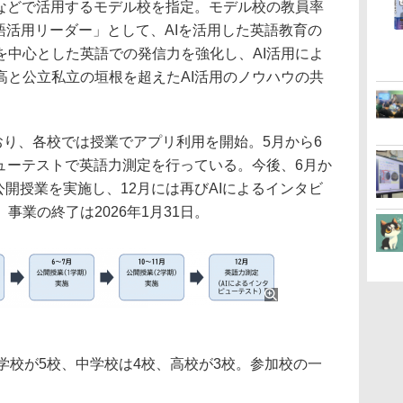
などで活用するモデル校を指定。モデル校の教員率
英語活用リーダー」として、AIを活用した英語教育の
を中心とした英語での発信力を強化し、AI活用によ
高と公立私立の垣根を超えたAI活用のノウハウの共
おり、各校では授業でアプリ利用を開始。5月から6
ューテストで英語力測定を行っている。今後、6月か
公開授業を実施し、12月には再びAIによるインタビ
事業の終了は2026年1月31日。
学校が5校、中学校は4校、高校が3校。参加校の一