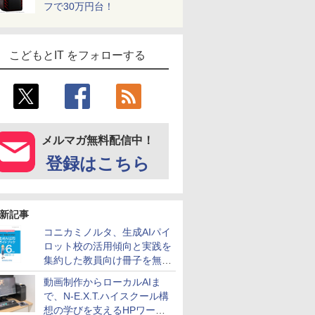
フで30万円台！
こどもとIT をフォローする
メルマガ無料配信中！
登録はこちら
新記事
コニカミノルタ、生成AIパイ
ロット校の活用傾向と実践を
集約した教員向け冊子を無料
公開
動画制作からローカルAIま
で、N-E.X.T.ハイスクール構
想の学びを支えるHPワーク