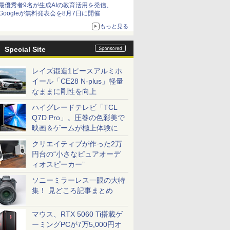
最優秀者9名が生成AIの教育活用を発信、
日（水）まで
Googleが無料発表会を8月7日に開催
もっと見る
Special Site
レイズ鍛造1ピースアルミホ
イール「CE28 N-plus」軽量
なままに剛性を向上
ハイグレードテレビ「TCL
Q7D Pro」。圧巻の色彩美で
映画＆ゲームが極上体験に
クリエイティブが作った2万
円台の“小さなピュアオーデ
ィオスピーカー”
ソニーミラーレス一眼の大特
集！ 見どころ記事まとめ
マウス、RTX 5060 Ti搭載ゲ
ーミングPCが7万5,000円オ