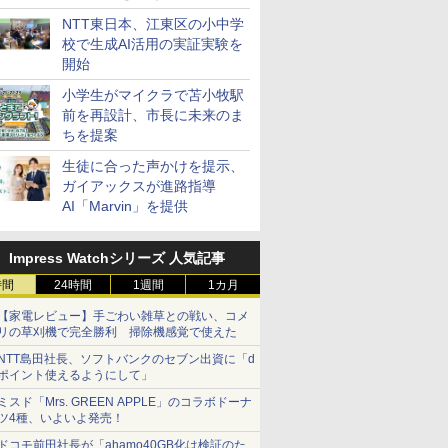
ステーション
NTT東日本、江東区の小中学
校で生成AI活用の実証実験を
開始
小学生がマイクラで苫小牧駅
前を再設計、市長に未来のま
ちを提案
生徒に合った声かけを提示、
ガイアックスが進路指導
AI「Marvin」を提供
Impress Watchシリーズ 人気記事
時間
24時間
1週間
1カ月
【家電レビュー】手ごわい雑草との戦い、コメ
リの草刈機で完全勝利 掃除機感覚で使えた
NTT島田社長、ソフトバンクのセブン出資に「d
ポイント使えるようにして」
ミスド「Mrs. GREEN APPLE」のコラボドーナ
ツ4種、いよいよ発売！
ドコモ前田社長が「ahamo40GB化は検証のた