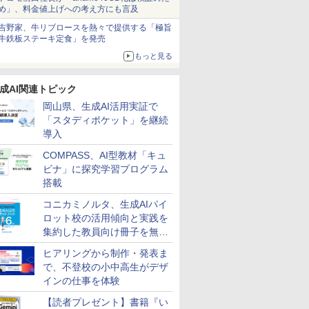
め」、料金値上げへの考え方にも言及
吉野家、牛リブロースを熱々で提供する「極旨
牛鉄板ステーキ定食」を発売
もっと見る
成AI関連トピック
岡山県、生成AI活用実証で
「スタディポケット」を継続
導入
COMPASS、AI型教材「キュ
ビナ」に探究学習プログラム
搭載
コニカミノルタ、生成AIパイ
ロット校の活用傾向と実践を
集約した教員向け冊子を無料
公開
ヒアリングから制作・発表ま
で、不登校の小中高生がデザ
インの仕事を体験
【読者プレゼント】書籍『い