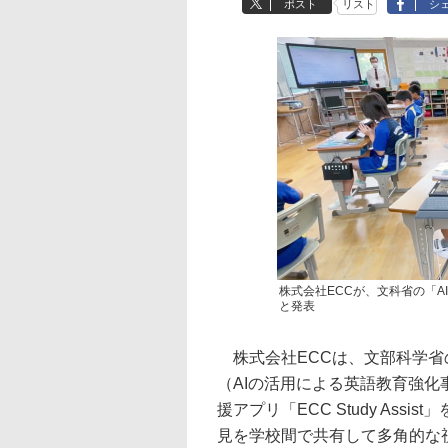
ポスト
リスト
シ
株式会社ECCが、文科省の「
と発表
株式会社ECCは、文部科学省
（AIの活用による英語教育強化
援アプリ「ECC Study As
見を学校間で共有して多角的な