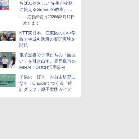
ちばんやさしい 先生が校務
に使えるGeminiの教本』を
抽選で5名様にプレゼント
――応募締切は2026年8月12日
（水）まで
NTT東日本、江東区の小中学
校で生成AI活用の実証実験を
開始
電子黒板で子供たちの「面白
い」を引き出す、鹿児島市の
MIRAI TOUCH活用事例
子供の「好き」が自由研究に
なる！Claudeでつくる「統
計グラフ」親子実践ガイド