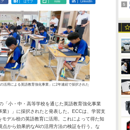
ェア
はてブ
note
LinkedIn
AIの活用による英語教育強化事業」に2年連続で採択された
の「小・中・高等学校を通じた英語教育強化事業
事業）」に採択されたと発表した。ECCは、学習支
sist」をモデル校の英語教育に活用。これによって得た知
視点から効果的なAIの活用方法の検証を行う。な