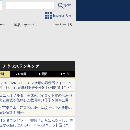
Impress サイト
全カテゴリ
ナー
製品・サービス
アクセスランキング
時間
24時間
1週間
1カ月
GeminiやNotebookLM活用の最優秀アイデア9
件、Googleが無料発表会を8月7日開催【こども
とIT ポッドキャスト】
コニカミノルタ、生成AIパイロット校の活用傾
向と実践を集約した教員向け冊子を無料公開
NTT東日本、江東区の小中学校で生成AI活用の
実証実験を開始
【読者プレゼント】書籍『いちばんやさしい 先
生が校務に使えるGeminiの教本』を抽選で5名
様にプレゼント ――応募締切は2026年8月12