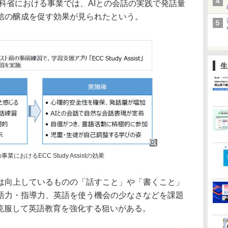
文科省における事業では、AIとの会話の実践で発話量
信の醸成を促す効果が見られたという。
生
におけるECC Study Assistの効果
向上しているものの「話すこと」や「書くこと」
語力・指導力、英語を使う機会の少なさなどを課題
を克服して英語教育を強化する狙いがある。