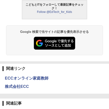
こどもとITをフォローして最新記事をチェッ
ク！
Follow @EdTech_for_Kids
モルカ: 原子・分子に強くなるカードゲ
2
ーム
￥1,980
Google 検索で当サイトの記事を優先表示させる
物理実験モデル楽器電磁気教材を教える
3
ダルトンボード/ゴルトンボード物理学、
Galtonplatteの物理的な機器
￥5,800
関連リンク
ECCオンライン家庭教師
エンジニアリングキット小さなカート -
4
クリエイティブトイビルド、シンプルな
株式会社ECC
メカニックキット|子供向けの可動部品、
ホリデープロジェクト、ギフトイベン
ト、誕生日の楽しみ、イースターディス
カバリーを備えたインタラクティブサイ
関連記事
エンスツール