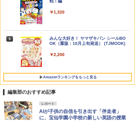
戦！編
ち 誰が〈ことばの力〉を育てるのか
￥1,320
￥1,870
Amazon Fire HD 10 キッズプロ (10イン
4
チ) ディズニー スティッチ エディション
対象年齢6歳から 数千点のキッズコンテ
ンツが1年間使い放題
みんな大好き！ ヤマザキパン シールBO
5
ゼロからわかる！ みるみる図形に強く
5
￥26,980
OK（重版：10月上旬発送） (TJMOOK)
なるマンガ
￥2,200
￥1,430
くもん出版(KUMON PUBLISHING) ロジ
5
カル国旗パズル 知育玩具 おもちゃ 4歳以
上 KUMON LK-10
Amazonランキングをもっと見る
￥2,127
編集部のおすすめ記事
ThinkFun ボードゲーム 「サーキット・
レポート
1
メイズ」 配線回路をプログラミングする
AIが子供の自信を引き出す「伴走者」
日本語説明書付 8歳~ 76341 誕生日 クリ
に、宝仙学園小学校の新しい英語の授業
スマス
￥3,118