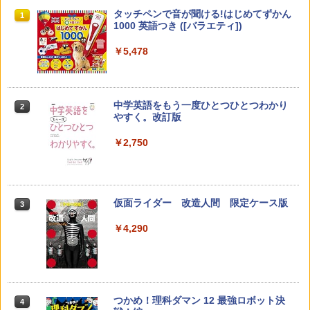
先生のためのGoogle AI完全攻略図鑑
Amazon Fire HD 10 キッズモデル (10イ
タッチペンで音が聞ける!はじめてずかん
1
1
1
ンチ) ピンク 対象年齢3歳から 数千点の
1000 英語つき ([バラエティ])
キッズコンテンツが1年間使い放題
￥-
￥5,478
￥23,980
中学英語をもう一度ひとつひとつわかり
2
子どもが変わる魔法の言葉
パイロット スイスイおえかき for Study
2
2
やすく。改訂版
何回も書ける! れんしゅうボード ひらが
な・カタカナ・すうじ・ABC 3歳以上 知
￥2,200
￥2,750
育
￥2,073
仮面ライダー 改造人間 限定ケース版
3
カウンセリングとは何か 変化するという
3
こと (講談社現代新書 2787)
【くもん出版公式特別セット】くもん出
3
￥4,290
版(KUMON PUBLISHING) くもんの日本
￥1,540
地図パズル 日本の世界遺産すごろく付き
知育玩具 おもちゃ 5歳以上 KUMON PN-
33
￥4,046
つかめ！理科ダマン 12 最強ロボット決
4
「ことばで伝える」ができない子どもた
4