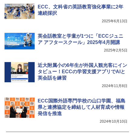
￥849
ECC、文科省の英語教育強化事業に2年
連続採択
2025年6月13日
Fernrohr:実験用キャビネット
5
英会話教室と学童が1つに「ECCジュニ
￥4,722
ア アフタースクール」2025年4月開講
2025年2月5日
近大附属小の6年生が外国人観光客にイン
タビュー！ECCの学習支援アプリでAIと
英会話を練習
2024年11月8日
ECC国際外語専門学校の山口学園、福島
県と連携協定を締結して人材育成や情報
発信を推進
2024年10月10日