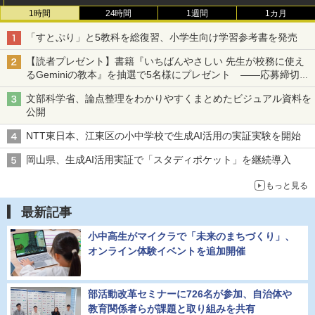
1時間
24時間
1週間
1カ月
「すとぷり」と5教科を総復習、小学生向け学習参考書を発売
【読者プレゼント】書籍『いちばんやさしい 先生が校務に使え
るGeminiの教本』を抽選で5名様にプレゼント ――応募締切は
2026年8月12日（水）まで
文部科学省、論点整理をわかりやすくまとめたビジュアル資料を
公開
NTT東日本、江東区の小中学校で生成AI活用の実証実験を開始
岡山県、生成AI活用実証で「スタディポケット」を継続導入
もっと見る
最新記事
小中高生がマイクラで「未来のまちづくり」、
オンライン体験イベントを追加開催
部活動改革セミナーに726名が参加、自治体や
教育関係者らが課題と取り組みを共有