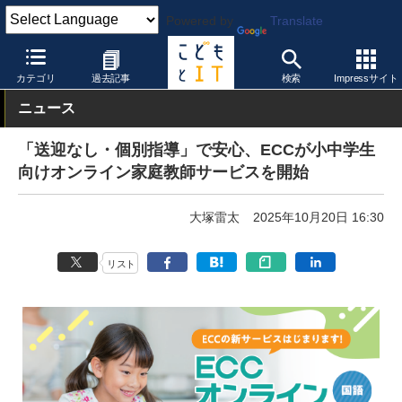
Powered by
Translate
こどもとIT
製品・サービス
オンライン授業システム
カテゴリ
過去記事
検索
Impressサイト
ニュース
「送迎なし・個別指導」で安心、ECCが小中学生
向けオンライン家庭教師サービスを開始
大塚雷太
2025年10月20日 16:30
リスト