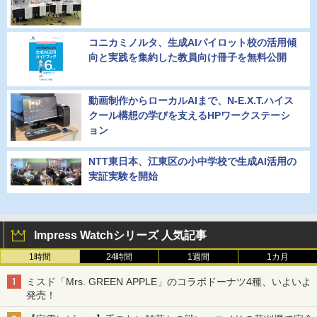
コニカミノルタ、生成AIパイロット校の活用傾
向と実践を集約した教員向け冊子を無料公開
動画制作からローカルAIまで、N-E.X.T.ハイス
クール構想の学びを支えるHPワークステーシ
ョン
NTT東日本、江東区の小中学校で生成AI活用の
実証実験を開始
Impress Watchシリーズ 人気記事
1時間
24時間
1週間
1カ月
ミスド「Mrs. GREEN APPLE」のコラボドーナツ4種、いよいよ
発売！