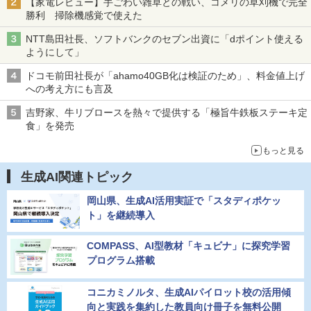
【家電レビュー】手ごわい雑草との戦い、コメリの草刈機で完全
勝利 掃除機感覚で使えた
NTT島田社長、ソフトバンクのセブン出資に「dポイント使える
ようにして」
ドコモ前田社長が「ahamo40GB化は検証のため」、料金値上げ
への考え方にも言及
吉野家、牛リブロースを熱々で提供する「極旨牛鉄板ステーキ定
食」を発売
もっと見る
生成AI関連トピック
岡山県、生成AI活用実証で「スタディポケッ
ト」を継続導入
COMPASS、AI型教材「キュビナ」に探究学習
プログラム搭載
コニカミノルタ、生成AIパイロット校の活用傾
向と実践を集約した教員向け冊子を無料公開